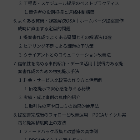
工程表・スケジュール提示のベストプラクティス
関係者の役割把握と連絡体制構築
よくある質問・課題解決Q&A｜ホームページ提案書作
成時に直面する定型的問題
提案書作成でよくある疑問とその解消法10選
ヒアリング不足による課題の予防策
クライアントとのコミュニケーション改善法
信頼性を高める事例紹介・データ活用｜説得力ある提
案書作成のための根拠提示手法
料金・サービス比較表の作り方と活用例
価格提示で安心感を与える秘訣
実績・成功事例の具体的紹介
取引先の声や口コミの効果的使用法
提案書完成後のフォローと改善運用｜PDCAサイクル実
践と提案精度向上の方法
フィードバック収集と改善策の具体例
PDCAサイクルを回すポイント