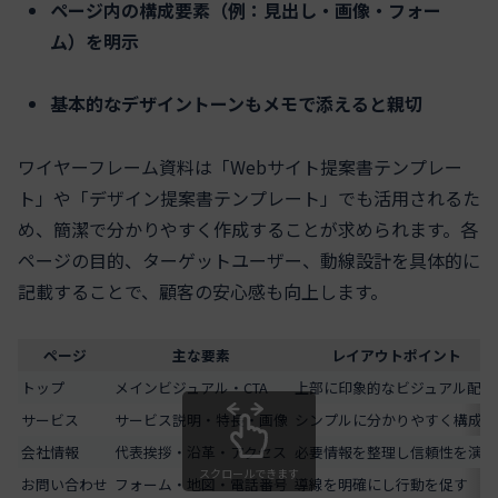
ページ内の構成要素（例：見出し・画像・フォー
ム）を明示
基本的なデザイントーンもメモで添えると親切
ワイヤーフレーム資料は「Webサイト提案書テンプレー
ト」や「デザイン提案書テンプレート」でも活用されるた
め、簡潔で分かりやすく作成することが求められます。各
ページの目的、ターゲットユーザー、動線設計を具体的に
記載することで、顧客の安心感も向上します。
ページ
主な要素
レイアウトポイント
トップ
メインビジュアル・CTA
上部に印象的なビジュアル配置
サービス
サービス説明・特長・画像
シンプルに分かりやすく構成
会社情報
代表挨拶・沿革・アクセス
必要情報を整理し信頼性を演出
スクロールできます
お問い合わせ
フォーム・地図・電話番号
導線を明確にし行動を促す