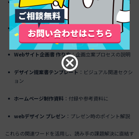
ホームページ 提案書 テンプレート
：冒頭に資料の形
式を示す
サイトリニューアル提案書 PDF
：ダウンロード形式
の案内やサンプル例で使用
Webサイト企画書 作り方
：企画立案プロセスの説明
デザイン提案書テンプレート
：ビジュアル関連セクシ
ョン
ホームページ制作資料
：付録や参考資料に
webデザイン プレゼン
：プレゼン時のポイント解説
これらの関連ワードを活用し、読み手の課題解決に直結す