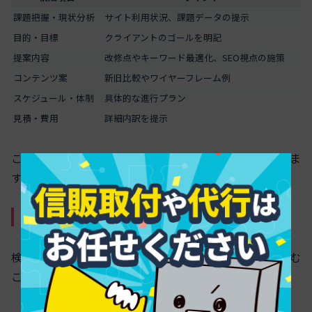
課題把握・現状分析
サイト利用状況、課題データの提示
目的・目標
クライアントのゴールを明記
提案内容
改修点やキーワード最適化、SEO視点の施策
コンテンツ案
新旧比較やワイヤーフレーム例
スケジュール・体制
具体的な進行プラン
見積・費用
詳細内訳を提示
この構成で提案書を整理すれば、説得力が大きく向上しま
す。
関連キーワード活用例
検索意図にマッチしたキーワードを提案書各所に組み込む
ことで、内容の専門性や訴求力が向上します。