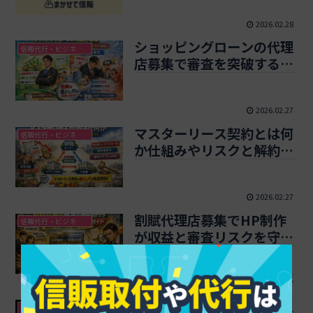
2026.02.28
ショッピングローンの代理
信販代行・ビジネスクレジット
店募集で審査を突破する会
社と落ちる会社の違いをわ
かりやすく解説
2026.02.27
マスターリース契約とは何
信販代行・ビジネスクレジット
か仕組みやリスクと解約ト
ラブルを防ぐ実践ガイド
2026.02.27
割賦代理店募集でHP制作
信販代行・ビジネスクレジット
が収益と審査リスクを守る
完全ガイド現場発！今こそ
始めたい必勝テクニック
2026.02.27
ショッピングローンの加盟
信販代行・ビジネスクレジット