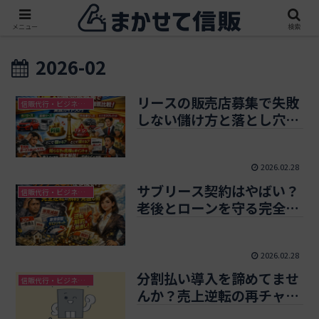
メニュー
検索
2026-02
リースの販売店募集で失敗
信販代行・ビジネスクレジット
しない儲け方と落とし穴を
徹底比較！実践ガイド入門
2026.02.28
サブリース契約はやばい？
信販代行・ビジネスクレジット
老後とローンを守る完全逆
転の解約・見直し術
2026.02.28
分割払い導入を諦めてませ
信販代行・ビジネスクレジット
んか？売上逆転の再チャレ
ンジ決済実務ガイド