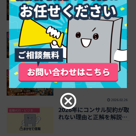
店募集から審査NGでも逆
転できる高額役務の最新決
済戦略
2026.02.26
ビジネスクレジットの加盟
信販代行・ビジネスクレジット
店募集から審査落ちを通過
へ導く実務ガイド
2026.02.26
リース契約とは何かを本音
信販代行・ビジネスクレジット
で解説！車と設備の損得や
トラブル回避術まで
2026.02.26
2026年にコンサル契約が取
信販代行・ビジネスクレジット
れない理由と正解を解説！
支払設計や契約で逆転する
実務策