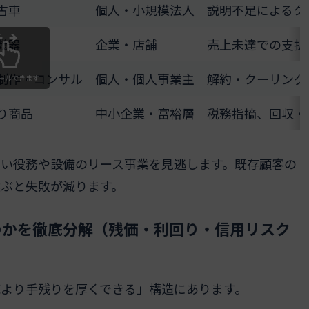
古車
個人・小規模法人
説明不足によるク
機器
企業・店舗
売上未達での支払
制作・コンサル
個人・個人事業主
解約・クーリング
ールできます
り商品
中小企業・富裕層
税務指摘、回収・
良い役務や設備のリース事業を見逃します。既存顧客の
ぶと失敗が減ります。
のかを徹底分解（残価・利回り・信用リスク
売より手残りを厚くできる」構造にあります。