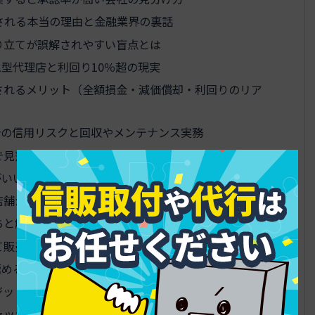
される本当の理由と金融業界の裏話
り立てが誤解されやすい盲点とは
型代理店と利回り10％超の現実
されるメリット（全額損金・減価償却・利回りのリア
する場合の信用リスクと回収やメンテナンス実務
で見落とす税務と資金繰りの落とし穴
がいい！プロが警告するやめとけ案件
店舗が抱えるクレームや信用リスク
ちと解約続出パターンにハマる実態
て販売店募集で損するケース
極める！車・設備・役務を一目でマトリクス比較
ジットを収益とリスクで徹底比較する表
ャッシュフローを拡大する3つの新ルート