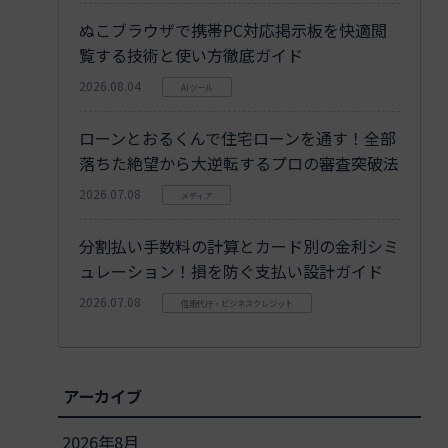
ぬこブラウザで携帯PC対応掲示板を快適閲
覧する技術と使い方徹底ガイド
2026.08.04
AIツール
ローンとおるくんで住宅ローンを通す！全部
落ちた絶望から大逆転するプロの審査突破法
2026.07.08
メディア
分割払い手数料の計算とカード別の金利シミ
ュレーション！損を防ぐ支払い設計ガイド
2026.07.08
信販代行・ビジネスクレジット
アーカイブ
2026年8月