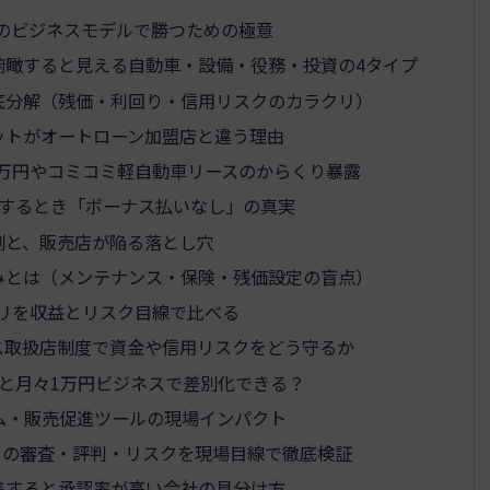
のビジネスモデルで勝つための極意
俯瞰すると見える自動車・設備・役務・投資の4タイプ
底分解（残価・利回り・信用リスクのカラクリ）
ットがオートローン加盟店と違う理由
万円やコミコミ軽自動車リースのからくり暴露
加するとき「ボーナス払いなし」の真実
例と、販売店が陥る落とし穴
みとは（メンテナンス・保険・残価設定の盲点）
リを収益とリスク目線で比べる
ス取扱店制度で資金や信用リスクをどう守るか
と月々1万円ビジネスで差別化できる？
ム・販売促進ツールの現場インパクト
きの審査・評判・リスクを現場目線で徹底検証
集すると承認率が高い会社の見分け方