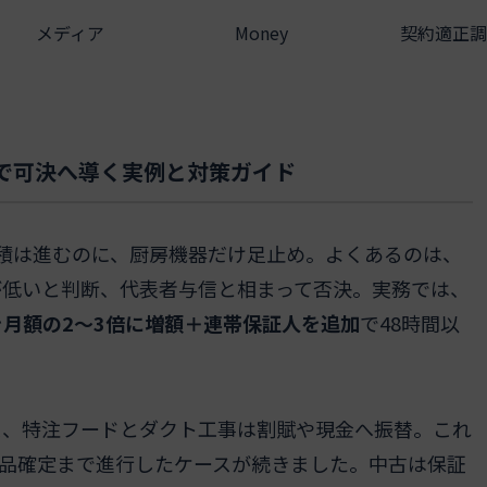
メディア
Money
契約適正調
で可決へ導く実例と対策ガイド
積は進むのに、厨房機器だけ足止め。よくあるのは、
が低いと判断、代表者与信と相まって否決。実務では、
月額の2〜3倍に増額＋連帯保証人を追加
で48時間以
ス、特注フードとダクト工事は割賦や現金へ振替。これ
で納品確定まで進行したケースが続きました。中古は保証