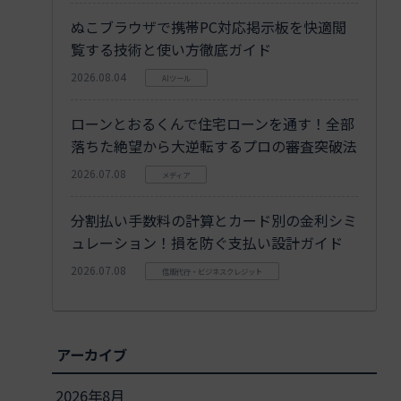
ぬこブラウザで携帯PC対応掲示板を快適閲
覧する技術と使い方徹底ガイド
2026.08.04
AIツール
ローンとおるくんで住宅ローンを通す！全部
落ちた絶望から大逆転するプロの審査突破法
2026.07.08
メディア
分割払い手数料の計算とカード別の金利シミ
ュレーション！損を防ぐ支払い設計ガイド
2026.07.08
信販代行・ビジネスクレジット
アーカイブ
2026年8月