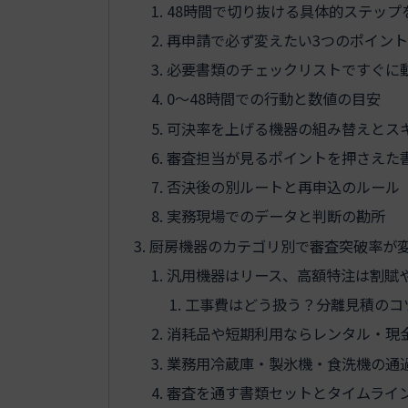
48時間で切り抜ける具体的ステップ
再申請で必ず変えたい3つのポイン
必要書類のチェックリストですぐに
0〜48時間での行動と数値の目安
可決率を上げる機器の組み替えとス
審査担当が見るポイントを押さえた
否決後の別ルートと再申込のルール
実務現場でのデータと判断の勘所
厨房機器のカテゴリ別で審査突破率が
汎用機器はリース、高額特注は割賦
工事費はどう扱う？分離見積のコ
消耗品や短期利用ならレンタル・現
業務用冷蔵庫・製氷機・食洗機の通
審査を通す書類セットとタイムライン