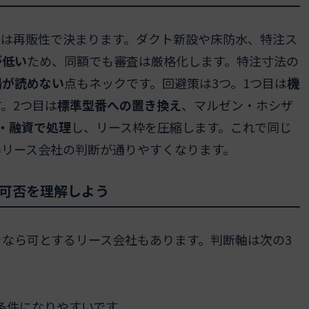
さは再販性で決まります。ダクト新設や床防水、特注ス
が低い
ため、同額でも審査は厳格化します。特注寸法の
場が読めない
点もネックです。回避策は3つ。1つ目は
機
。2つ目は
標準型番への置き換え
、マルゼン・ホシザ
・融資で処理
し、リース枠を圧縮します。これで同じ
器リース会社の判断が通りやすくなります。
可否を理解しよう
き
なら可とするリース会社もあります。判断軸は次の3
条件になりやすいです。