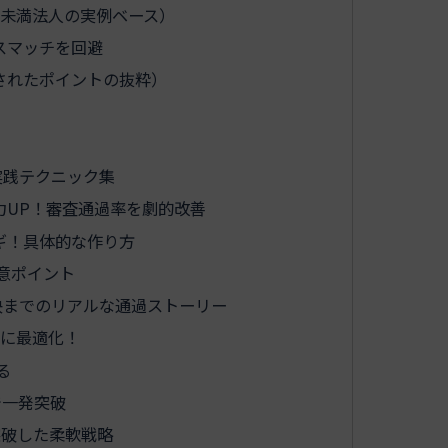
年未満法人の実例ベース）
スマッチを回避
されたポイントの抜粋）
実践テクニック集
力UP！審査通過率を劇的改善
ギ！具体的な作り方
意ポイント
決までのリアルな通過ストーリー
的に最適化！
る
で一発突破
突破した柔軟戦略