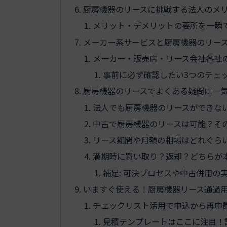
厨房機器のリースに挑戦する法人のメ
メリット・デメリットの要所を一瞬
メーカー系サービスと厨房機器のリー
メーカー・販売店・リース会社各社
事前に必ず確認したい3つのチェ
厨房機器のリースでよくある疑問に一気
法人でも厨房機器のリースができな
中古で厨房機器のリースは可能？そ
リース期間や月額の相場はどれぐら
満期時に買い取り？返却？どちらが
補足: 可決プロセスや中古併用の
いますぐ使える！厨房機器リース通過
チェックリスト活用で申込から再申
見積テンプレートはここに注目！