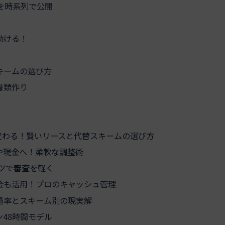
を時系列で公開
ト
動ける！
キームの選び方
書類作り
変わる！賢いリースと代替スキームの選び方
や現金へ！柔軟な調整術
ツで審査を軽く
金も活用！プロのキャッシュ管理
過率とスキーム別の現実解
48時間モデル