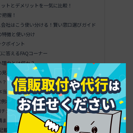
リットとデメリットを一気に比較！
で把握！
ス会社はこう使い分ける！賢い窓口選びガイド
の特徴と使い分け
ックポイント
に答えるFAQコーナー
い理由とは何か？
の見極めポイント
い？
本当に得になるのか
実例ポイントも簡潔に
用チェックリスト＆見積テンプレート
請まで抜け漏れゼロへ！
記載方法のベストプラクティス