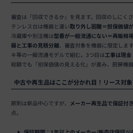
審査は「回収できるか」を見ます。回収のしにく
テンレス台は機器と違い
取り外し困難＝担保価値
冷蔵庫や別注機は
型番が一般流通にない＝再販相
器と工事の見積分離
、審査対象を機器に限定します
キ等の一般流通モデルで組む。3つ目は
工事は現金
総額でも「担保価値の見える化」が進み、厨房機
中古や再生品はここが分かれ目！リース対象
原則は新品中心ですが、
メーカー再生品で保証付
点。
保証期間
：
1年以上のメーカー/販売店保証
が