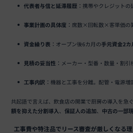
代表者与信と延滞履歴
：携帯やクレジットの
事業計画の具体度
：席数×回転数×客単価の算
資金繰り表
：オープン後6カ月の
手元資金2カ
見積の妥当性
：メーカー・型番・数量・割引
工事内訳
：機器と工事を分離。配管・電源増
共起語で言えば、飲食店の開業で厨房の導入を急
額を抑えた分割導入
、
保証人の追加
、
中古の一部
工事費や特注品でリース審査が厳しくなる理