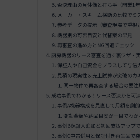
否決理由の具体像と打ち手（開業1
メーカー・スキーム横断の比較でミ
参考データの提示（審査現場で重視
機器別の可否目安と代替案の早見
再審査の進め方とNG回避チェック
厨房機器のリース審査を通す裏ワザ・
保証人や自己資金をプラスして与信
見積の現実性＆売上試算が突破のカ
同一物件で再審査する場合の要注
成功事例でわかる！リース否決から可
事例A機器構成を見直して月額を劇
変動金額や納品目安が一目でわか
事例B保証人追加と初回支払アップ
事例C中古併用と保証付き再生品で