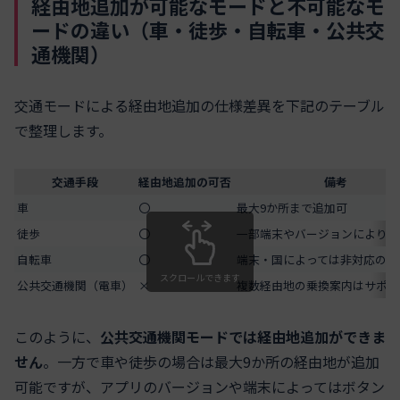
経由地追加が可能なモードと不可能なモ
ードの違い（車・徒歩・自転車・公共交
通機関）
交通モードによる経由地追加の仕様差異を下記のテーブル
で整理します。
交通手段
経由地追加の可否
備考
車
〇
最大9か所まで追加可
徒歩
〇
一部端末やバージョンにより制
自転車
〇
端末・国によっては非対応の場
スクロールできます
公共交通機関（電車）
×
複数経由地の乗換案内はサポー
このように、
公共交通機関モードでは経由地追加ができま
せん
。一方で車や徒歩の場合は最大9か所の経由地が追加
可能ですが、アプリのバージョンや端末によってはボタン