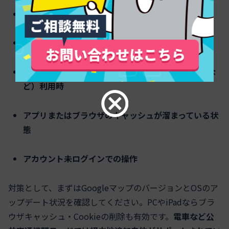
Googleマップアプリのバージョンが古い場合
iPadの横画面利用や古いiPadOS搭載時
PCでのブラウザ（Internet Explorerや古いEdgeな
ど）利用時
アプリまたはブラウザのキャッシュが溜まっている状
態
アカウント未ログインでの操作
対策として、まずはGoogleマップのバージョンとOSのア
ップデート状況を確認してください。PCやiPadならブラ
ウザキャッシュ・Cookieの削除も有効です。
電車など公