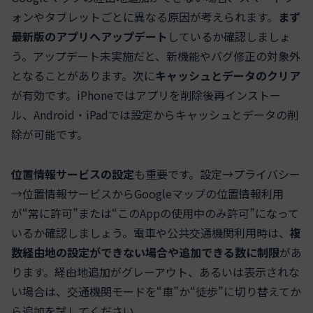
ォンやタブレットごとに異なる原因が考えられます。
まず
最新版のアプリへアップデート
しているか確認しましょ
う。アップデート未実施だと、新機能やバグ修正の対象外
となることがあります。次に
キャッシュとデータのクリア
が有効です。iPhoneではアプリを削除後再インストー
ル、Android・iPadでは設定からキャッシュとデータの削
除が可能です。
位置情報サービスの設定
も重要です。設定→プライバシー
→位置情報サービスからGoogleマップの位置情報利用
が“常に許可”または“このAppの使用中のみ許可”になって
いるか確認しましょう。電車や公共交通機関利用時は、
複
数経由地の設定ができない場合や追加できる数に制限
があ
ります。経由地追加がグレーアウト、あるいは表示されな
い場合は、交通機関モードを“車”か“徒歩”に切り替えてか
ら追加を試してください。