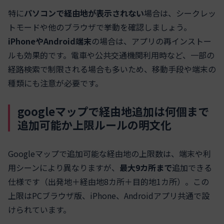
特に
パソコンで経由地が表示されない
場合は、シークレッ
トモードや他のブラウザで挙動を確認しましょう。
iPhoneやAndroid端末
の場合は、アプリの再インストー
ルも効果的です。電車や公共交通機関利用時など、一部の
経路検索で制限される場合も多いため、移動手段や端末の
種類にも注意が必要です。
googleマップで経由地追加は何個まで
追加可能か上限ルールの明文化
Googleマップで追加可能な経由地の上限数は、端末や利
用シーンにより異なりますが、
最大9カ所まで
追加できる
仕様です（出発地＋経由地8カ所＋目的地1カ所）。この
上限はPCブラウザ版、iPhone、Androidアプリ共通で設
けられています。