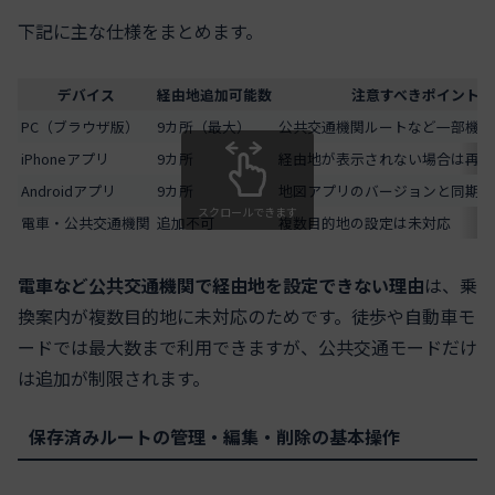
下記に主な仕様をまとめます。
デバイス
経由地追加可能数
注意すべきポイント
PC（ブラウザ版）
9カ所（最大）
公共交通機関ルートなど一部機能
iPhoneアプリ
9カ所
経由地が表示されない場合は再起
Androidアプリ
9カ所
地図アプリのバージョンと同期も
スクロールできます
電車・公共交通機関
追加不可
複数目的地の設定は未対応
電車など公共交通機関で経由地を設定できない理由
は、乗
換案内が複数目的地に未対応のためです。徒歩や自動車モ
ードでは最大数まで利用できますが、公共交通モードだけ
は追加が制限されます。
保存済みルートの管理・編集・削除の基本操作