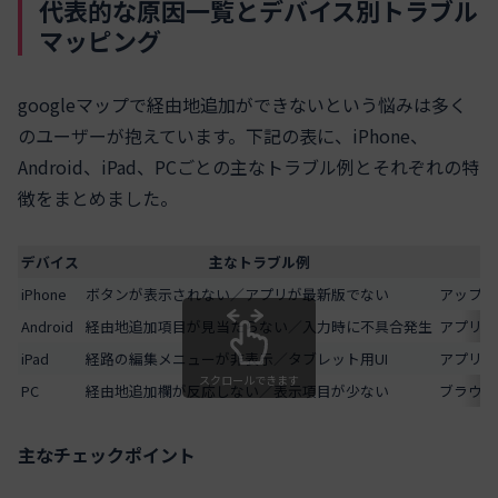
代表的な原因一覧とデバイス別トラブル
マッピング
googleマップで経由地追加ができないという悩みは多く
のユーザーが抱えています。下記の表に、iPhone、
Android、iPad、PCごとの主なトラブル例とそれぞれの特
徴をまとめました。
デバイス
主なトラブル例
iPhone
ボタンが表示されない／アプリが最新版でない
アップデ
Android
経由地追加項目が見当たらない／入力時に不具合発生
アプリの
iPad
経路の編集メニューが非表示／タブレット用UI
アプリデ
スクロールできます
PC
経由地追加欄が反応しない／表示項目が少ない
ブラウザ
主なチェックポイント