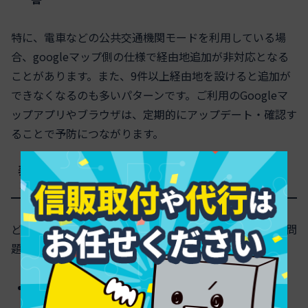
特に、
電車などの公共交通機関モード
を利用している場
合、googleマップ側の仕様で経由地追加が非対応となる
ことがあります。また、9件以上経由地を設けると追加が
できなくなるのも多いパターンです。ご利用のGoogleマ
ップアプリやブラウザは、定期的にアップデート・確認す
ることで予防につながります。
表示されない問題が起きやすい具体的状況・OSバージ
ョン
どのデバイスでも、下記のような条件では経由地追加の問
題が発生しやすくなります。
iOS 15以前／Android 9以前を使用している