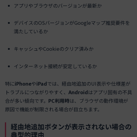
アプリやブラウザのバージョンが最新か
デバイスのOSバージョンがGoogleマップ推奨要件を
満たしているか
キャッシュやCookieのクリア済みか
インターネット接続が安定しているか
特に
iPhone
や
iPad
では、
経由地追加のUI表示
や
仕様差
が
トラブルにつながりやすく、
Android
はアプリ固有の不具
合が多い傾向です。
PC利用時
は、ブラウザの動作環境が
原因で機能が制限される場合が目立ちます。
経由地追加ボタンが表示されない場合の
典型的理由