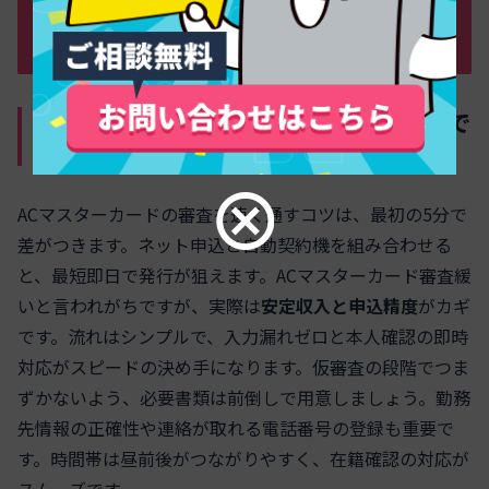
即日発行や審査時間を最速にするコツを
時系列で徹底ガイド
たったこれだけ！申し込みから発行まで
最短ルート
ACマスターカードの審査を速く通すコツは、最初の5分で
差がつきます。ネット申込と自動契約機を組み合わせる
と、最短即日で発行が狙えます。ACマスターカード審査緩
いと言われがちですが、実際は
安定収入と申込精度
がカギ
です。流れはシンプルで、入力漏れゼロと本人確認の即時
対応がスピードの決め手になります。仮審査の段階でつま
ずかないよう、必要書類は前倒しで用意しましょう。勤務
先情報の正確性や連絡が取れる電話番号の登録も重要で
す。時間帯は昼前後がつながりやすく、在籍確認の対応が
スムーズです。