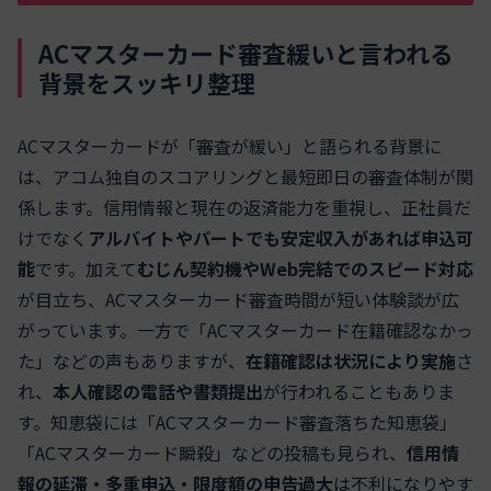
ACマスターカード審査緩いと言われる
背景をスッキリ整理
ACマスターカードが「審査が緩い」と語られる背景に
は、アコム独自のスコアリングと最短即日の審査体制が関
係します。信用情報と現在の返済能力を重視し、正社員だ
けでなく
アルバイトやパートでも安定収入があれば申込可
能
です。加えて
むじん契約機やWeb完結でのスピード対応
が目立ち、ACマスターカード審査時間が短い体験談が広
がっています。一方で「ACマスターカード在籍確認なかっ
た」などの声もありますが、
在籍確認は状況により実施
さ
れ、
本人確認の電話や書類提出
が行われることもありま
す。知恵袋には「ACマスターカード審査落ちた知恵袋」
「ACマスターカード瞬殺」などの投稿も見られ、
信用情
報の延滞・多重申込・限度額の申告過大
は不利になりやす