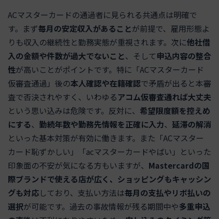
ACマスターカードの通過者に見られる共通点は明確で
す。まず
毎月の安定収入があること
が前提で、雇用形態よ
りも収入の継続性と勤務実態が重視されます。次に
他社借
入の金額や件数が過大でないこと
、そして
申込内容の整合
性
が高いことがポイントです。特に「ACマスターカード
仮審査通過」後の
本人確認や在籍確認
で矛盾が出ると本審
査で否決されやすく、いわゆる
アコム仮審査通れば大丈夫
という思い込みは危険です。反対に、
希望限度額を控えめ
にする
、
勤続年数や勤務先情報を正確に入力
、
延滞の解消
といった基本対策が有効に働きます。また「ACマスター
カード恥ずかしい」「acマスターカードやばい」といった
印象面の不安が気になる方もいますが、
Mastercardの国
際ブランドで使える店が広く、ショッピングもキャッシン
グも対応
しており、支払い方法は
毎月の支払やリボ払いの
選択
が可能です。過去の事故情報が残る期間中や
多重申込