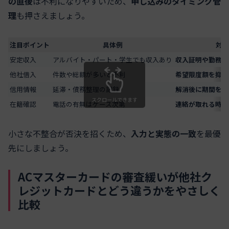
の直後
は不利になりやすいため、
申し込みのタイミング管
理
も押さえましょう。
注目ポイント
具体例
対策
安定収入
アルバイト・パート・学生でも収入あり
収入証明や勤務先
他社借入
件数や総額が多いと不利
希望限度額を抑え
信用情報
延滞・債務整理の記録
解消後に期間を空け
スクロールできます
在籍確認
電話の有無はケース次第
連絡が取れる時間
小さな不整合が否決を招くため、
入力と実態の一致
を最優
先にしましょう。
ACマスターカードの審査緩いが他社ク
レジットカードとどう違うかをやさしく
比較