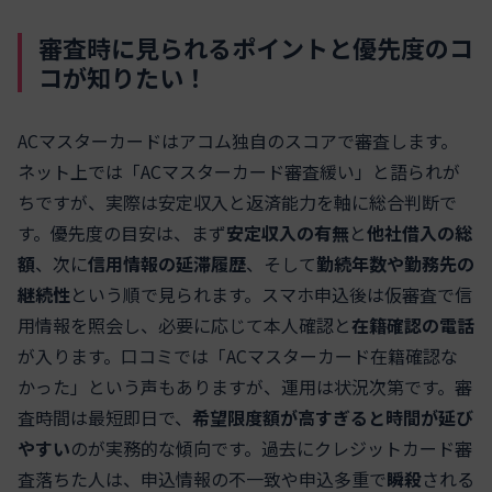
審査時に見られるポイントと優先度のコ
コが知りたい！
ACマスターカードはアコム独自のスコアで審査します。
ネット上では「ACマスターカード審査緩い」と語られが
ちですが、実際は安定収入と返済能力を軸に総合判断で
す。優先度の目安は、まず
安定収入の有無
と
他社借入の総
額
、次に
信用情報の延滞履歴
、そして
勤続年数や勤務先の
継続性
という順で見られます。スマホ申込後は仮審査で信
用情報を照会し、必要に応じて本人確認と
在籍確認の電話
が入ります。口コミでは「ACマスターカード在籍確認な
かった」という声もありますが、運用は状況次第です。審
査時間は最短即日で、
希望限度額が高すぎると時間が延び
やすい
のが実務的な傾向です。過去にクレジットカード審
査落ちた人は、申込情報の不一致や申込多重で
瞬殺
される