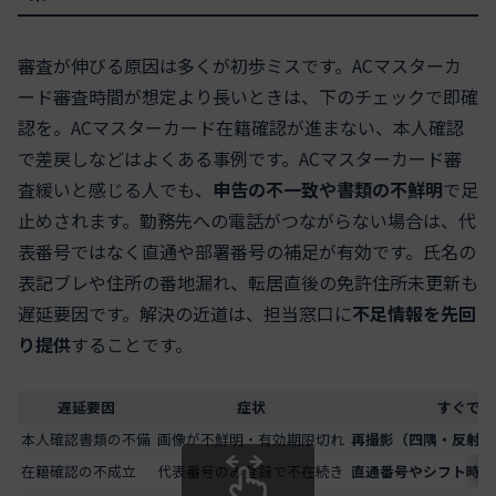
審査が伸びる原因は多くが初歩ミスです。ACマスターカ
ード審査時間が想定より長いときは、下のチェックで即確
認を。ACマスターカード在籍確認が進まない、本人確認
で差戻しなどはよくある事例です。ACマスターカード審
査緩いと感じる人でも、
申告の不一致や書類の不鮮明
で足
止めされます。勤務先への電話がつながらない場合は、代
表番号ではなく直通や部署番号の補足が有効です。氏名の
表記ブレや住所の番地漏れ、転居直後の免許住所未更新も
遅延要因です。解決の近道は、担当窓口に
不足情報を先回
り提供
することです。
遅延要因
症状
すぐでき
本人確認書類の不備
画像が不鮮明・有効期限切れ
再撮影（四隅・反射回
在籍確認の不成立
代表番号のみ登録で不在続き
直通番号やシフト時間