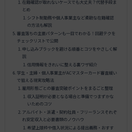
在籍確認が取れないケースでも大丈夫？代替手段ま
とめ
シフト制勤務や個人事業主など柔軟な在籍確認
の方法も解説
審査落ちの主要パターンも一目でわかる！回避テクを
チェックリストで公開
申し込みブラックを避ける順番とコツをやさしく解
説
信用情報をきれいに整える裏ワザ紹介
学生・主婦・個人事業主がACマスターカード審査緩い
で狙える現実攻略法
雇用形態ごとの審査突破ポイントをまるごと整理
収入証明が必要となる場合と準備でつまずかな
いためのコツ
アルバイト・派遣・契約社員・フリーランスそれぞ
れ安定収入と必要書類のノウハウ
希望上限枠や借入状況による提出義務・おすす