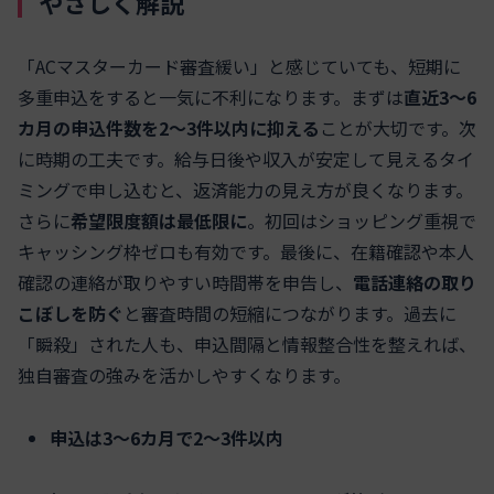
やさしく解説
「ACマスターカード審査緩い」と感じていても、短期に
多重申込をすると一気に不利になります。まずは
直近3〜6
カ月の申込件数を2〜3件以内に抑える
ことが大切です。次
に時期の工夫です。給与日後や収入が安定して見えるタイ
ミングで申し込むと、返済能力の見え方が良くなります。
さらに
希望限度額は最低限に
。初回はショッピング重視で
キャッシング枠ゼロも有効です。最後に、在籍確認や本人
確認の連絡が取りやすい時間帯を申告し、
電話連絡の取り
こぼしを防ぐ
と審査時間の短縮につながります。過去に
「瞬殺」された人も、申込間隔と情報整合性を整えれば、
独自審査の強みを活かしやすくなります。
申込は3〜6カ月で2〜3件以内