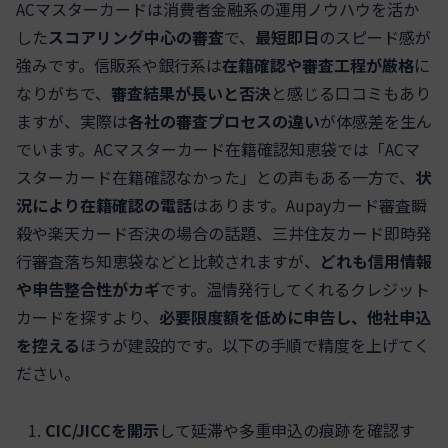
ACマスターカードは消費者金融系の運用ノウハウを活か
した
スコアリング中心の審査
で、
最短即日
のスピード感が
強みです。信販系や銀行系は
在籍確認や審査工程が厳格
に
なりがちで、
審査結果が長いと否決
と感じる口コミもあり
ますが、実際は
各社の審査プロセスの違い
が体感差を生ん
でいます。ACマスターカード在籍確認知恵袋では「ACマ
スターカード在籍確認なかった」との声もある一方で、
状
況により在籍確認の電話
はあります。Aupayカード審査瞬
殺や楽天カード否決の場合の話題、三井住友カード即時発
行審査落ち知恵袋などと比較されますが、
どれも信用情報
や申告整合性がカギ
です。温情発行してくれるクレジット
カードを探すより、
必要限度額を低めに申告し、他社申込
を控える
ほうが建設的です。以下の手順で精度を上げてく
ださい。
CIC/JICCを開示
して延滞や多重申込の痕跡を確認す