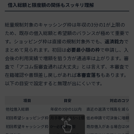
借入総額と限度額の関係もスッキリ理解
総量規制対象のキャッシング枠は年収の3分の1が上限の
ため、既存の借入総額と希望額のバランスが極めて重要で
す。ショッピング枠は直接の規制対象外でも、
返済能力
で
まとめて見られます。初回は
必要最小限の枠
で申請し、入
会後の利用実績で増額を狙う方が通過率は上がります。審
査で「アコム仮審査通れば大丈夫」とは言えず、本審査で
在籍確認や書類差し戻しがあれば
本審査落ち
もあります。
以下の目安で設定すると無理が出にくいです。
項目
目安
対応のコツ
他社借入総額
年収の3分の1以内
直近の返済で残高を減らし
初回希望ショッピング枠
月手取りの0.5～1倍
低め申請で可決後に増額検
初回希望キャッシング枠
0～必要最低限
既存借入がある場合は0申