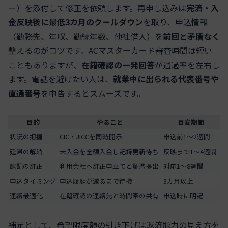
ー）を添付して修正を依頼します。再申し込みは
完済・入
金反映後に最低3カ月のクールダウン
を取り、申込情報
（勤務先、年収、勤続年数、他社借入）を
前回と矛盾なく
整えるのがコツです。ACマスターカード審査時間は短い
こともありますが、
在籍確認の一発回答
が通過率を左右し
ます。電話を避けたい人は、
就業中に出られる代表番号や
直通番号
を申告するとスムーズです。
目的
やること
目安期間
状況の把握
CIC・JICCを同時開示
申込前1〜2週間
延滞の解消
未入金を全額入金し記録更新待ち
反映まで1〜4週間
誤記の訂正
利用会社へ訂正申立てと証憑提出
対応1〜8週間
申込タイミング
申込履歴が減るまで待機
3カ月以上
連絡最適化
在籍確認の連絡先と時間帯の共有
申込時に明記
補足として、希望限度額の引き下げは返済能力の見え方を