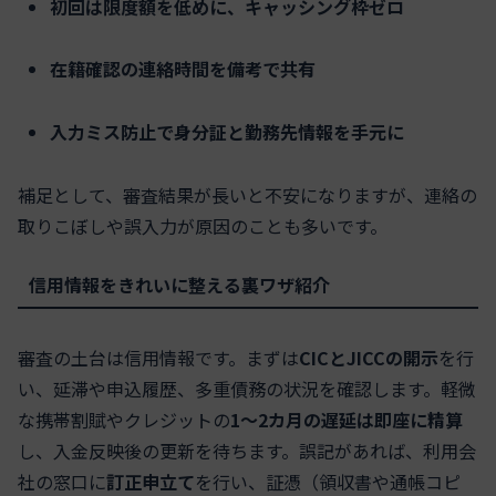
初回は限度額を低めに、キャッシング枠ゼロ
在籍確認の連絡時間を備考で共有
入力ミス防止で身分証と勤務先情報を手元に
補足として、審査結果が長いと不安になりますが、連絡の
取りこぼしや誤入力が原因のことも多いです。
信用情報をきれいに整える裏ワザ紹介
審査の土台は信用情報です。まずは
CICとJICCの開示
を行
い、延滞や申込履歴、多重債務の状況を確認します。軽微
な携帯割賦やクレジットの
1〜2カ月の遅延は即座に精算
し、入金反映後の更新を待ちます。誤記があれば、利用会
社の窓口に
訂正申立て
を行い、証憑（領収書や通帳コピ