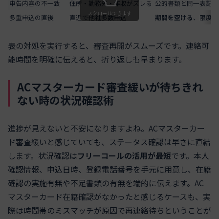
申告内容の不一致
住所・勤務先・年収がズレる
公的書類と同一表記で
スクロールできます
多重申込の直後
直近で他社多数申込
期間を空ける
、限度額
表の対処を実行すると、審査再開がスムーズです。連絡可
能時間を明確に伝えると、折り返しも早まります。
ACマスターカード審査緩いが待ちきれ
ない時の状況確認術
進捗が見えないと不安になりますよね。ACマスターカー
ド審査緩いと感じていても、ステータス確認は早さに直結
します。状況確認は
フリーコールの活用が最短
です。本人
確認情報、申込日時、登録電話番号を手元に用意し、在籍
確認の実施有無や不足書類の有無を端的に伝えます。AC
マスターカード在籍確認がなかったと感じるケースも、実
際は時間帯のミスマッチが原因で再連絡待ちということが