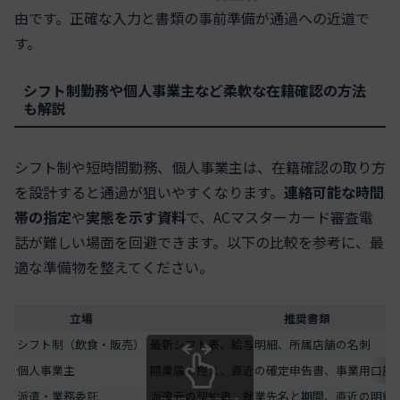
由です。正確な入力と書類の事前準備が通過への近道で
す。
シフト制勤務や個人事業主など柔軟な在籍確認の方法
も解説
シフト制や短時間勤務、個人事業主は、在籍確認の取り方
を設計すると通過が狙いやすくなります。
連絡可能な時間
帯の指定
や
実態を示す資料
で、ACマスターカード審査電
話が難しい場面を回避できます。以下の比較を参考に、最
適な準備物を整えてください。
立場
推奨書類
シフト制（飲食・販売）
最新シフト表、給与明細、所属店舗の名刺
個人事業主
開業届の控え、直近の確定申告書、事業用口座
派遣・業務委託
派遣元の契約書、就業先名と期間、直近の明細