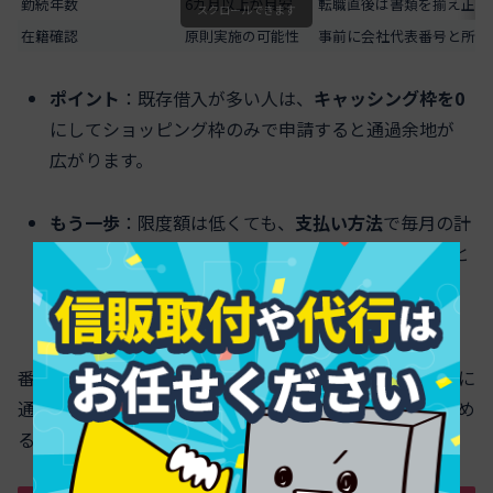
勤続年数
6カ月以上が目安
転職直後は書類を揃え正確
スクロールできます
在籍確認
原則実施の可能性
事前に会社代表番号と所属
ポイント
：既存借入が多い人は、
キャッシング枠を0
にしてショッピング枠のみで申請すると通過余地が
広がります。
もう一歩
：限度額は低くても、
支払い方法
で毎月の計
画を立てやすくなります。リボ払いは使い方を誤ると
負担が増えるため、手数料を理解してから設定して
ください。
番号手順の観点では、申込前に借入状況を整理し、審査に
通りやすい「低枠スタート→利用実績→増額」の順で進め
ることが鍵です。