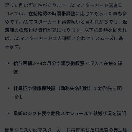
足りた例の可能性があります。ACマスターカード審査口
コミでは、
在籍確認の時間帯調整
に応じてもらえた声も多
めです。ACマスターカード審査緩いと言われがちでも、
返
済能力の裏付け資料
が鍵になります。以下の書類を揃えれ
ば、ACマスターカード本人確認と合わせてスムーズに進
みます。
給与明細2〜3カ月分
や
源泉徴収票
で収入と在籍を補
強
社員証
や
健康保険証（勤務先名記載）
で勤務先を明
確化
最新のシフト表
や
勤務スケジュール
で就労状況を説明
簡単なミスがacマスターカード審査落ちた知恵袋の典型理