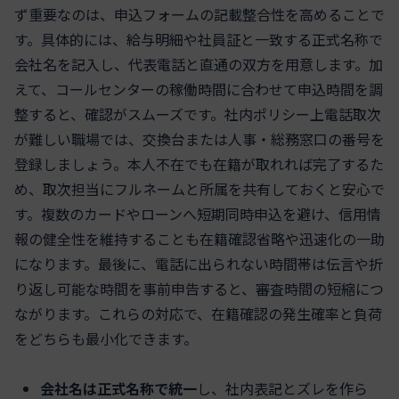
ず重要なのは、申込フォームの記載整合性を高めることで
す。具体的には、給与明細や社員証と一致する正式名称で
会社名を記入し、代表電話と直通の双方を用意します。加
えて、コールセンターの稼働時間に合わせて申込時間を調
整すると、確認がスムーズです。社内ポリシー上電話取次
が難しい職場では、交換台または人事・総務窓口の番号を
登録しましょう。本人不在でも在籍が取れれば完了するた
め、取次担当にフルネームと所属を共有しておくと安心で
す。複数のカードやローンへ短期同時申込を避け、信用情
報の健全性を維持することも在籍確認省略や迅速化の一助
になります。最後に、電話に出られない時間帯は伝言や折
り返し可能な時間を事前申告すると、審査時間の短縮につ
ながります。これらの対応で、在籍確認の発生確率と負荷
をどちらも最小化できます。
会社名は正式名称で統一
し、社内表記とズレを作ら