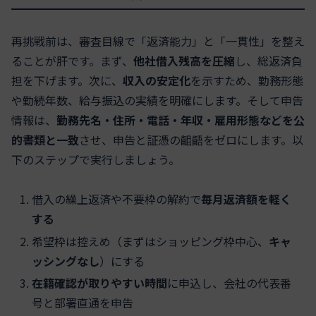
再挑戦前は、審査目線で「返済能力」と「一貫性」を整え
ることが肝です。まず、
他社借入残高を圧縮
し、総返済負
担を下げます。次に、
収入の安定化
を示すため、勤務形態
や勤続年数、給与振込の実績を明確にします。そして申告
情報は、
勤務先名・住所・電話・年収・雇用形態などを公
的書類と一致
させ、申告と証憑の齟齬をゼロにします。以
下のステップで実行しましょう。
借入の繰上返済や不要枠の解約で
毎月返済額を軽く
する
希望枠は控えめ（まずはショッピング枠中心、
キャ
ッシングなし
）にする
在籍確認が取りやすい時間
に申込し、会社の代表番
号と部署直通を申告