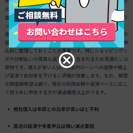
他社カードローンやクレジットの利用残高、キャッシング
の枠と実利用、そして延滞履歴は、ACマスターカード審
査での評価を大きく左右します。ポイントは年収とのバラ
ンスです。総返済負担が高いほど可処分所得が圧迫され、
返済能力のスコアが下がります。短期の多重申込や直近の
延滞は「リスクシグナル」として強く認識されるため、申
込前に整理しておくことが重要です。特にショッピングリ
ボや分割払いの残高も返済比率に含まれるため見落としは
禁物です。借入が多い人は、低金利ローンへの借換や繰上
げ返済で負担率を下げると評価が改善します。なお、無理
な限度額希望は避け、現在の利用金額や返済ペースに応じ
て控えめに申告する方が通過確度は上がります。
他社借入は年収との比率が高いほど不利
直近の延滞や多重申込は強い減点要因