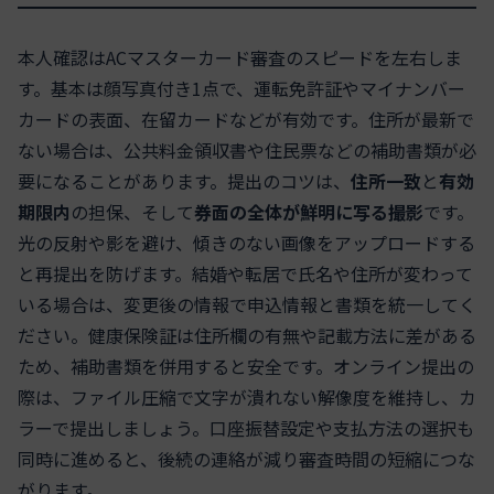
本人確認はACマスターカード審査のスピードを左右しま
す。基本は顔写真付き1点で、運転免許証やマイナンバー
カードの表面、在留カードなどが有効です。住所が最新で
ない場合は、公共料金領収書や住民票などの補助書類が必
要になることがあります。提出のコツは、
住所一致
と
有効
期限内
の担保、そして
券面の全体が鮮明に写る撮影
です。
光の反射や影を避け、傾きのない画像をアップロードする
と再提出を防げます。結婚や転居で氏名や住所が変わって
いる場合は、変更後の情報で申込情報と書類を統一してく
ださい。健康保険証は住所欄の有無や記載方法に差がある
ため、補助書類を併用すると安全です。オンライン提出の
際は、ファイル圧縮で文字が潰れない解像度を維持し、カ
ラーで提出しましょう。口座振替設定や支払方法の選択も
同時に進めると、後続の連絡が減り審査時間の短縮につな
がります。