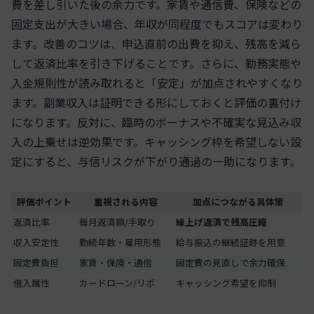
費を差し引いた後の余力です。家賃や通信費、保険などの
固定支出が大きい場合、年収が同程度でもスコアは変わり
ます。改善のコツは、申込直前の出費を抑え、残高を減ら
して返済比率を引き下げることです。さらに、勤務実態や
入金規則性が読み取れると「安定」が加点されやすくなり
ます。副業収入は証明できる形にしておくと評価の裏付け
になります。反対に、臨時のボーナスや不確実な見込み収
入の上乗せは逆効果です。キャッシング枠を希望しない設
定にすると、与信リスクが下がり通過の一助になります。
評価ポイント
重視される内容
加点につながる具体策
返済比率
毎月返済額/手取り
繰上げ返済で残高圧縮
収入安定性
勤続年数・雇用形態
給与振込の継続証跡を用意
固定費負担
家賃・保険・通信
固定費の見直しで余力確保
借入属性
カードローン/リボ
キャッシング希望を抑制