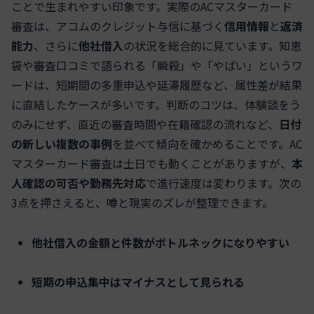
ことで生まれやすい印象です。実際のACマスターカード
審査は、アコムのクレジット与信に基づく
信用情報
と
返済
能力
、さらに
他社借入
の状況を総合的に見ています。知恵
袋や審査口コミで語られる「瞬殺」や「やばい」というワ
ードは、短期間の多重申込や延滞履歴など、属性差が結果
に直結したケースが多いです。判断のコツは、体験談をう
のみにせず、直近の審査時間や在籍確認の流れなど、
日付
の新しい複数の事例
を並べて傾向を確かめることです。AC
マスターカード審査は土日でも動くことがありますが、
本
人確認の可否や勤務先対応
で進行速度は変わります。次の
3点を押さえると、噂と現実のズレが整理できます。
他社借入の金額と件数がボトルネックになりやすい
短期の申込集中はマイナスとして見られる