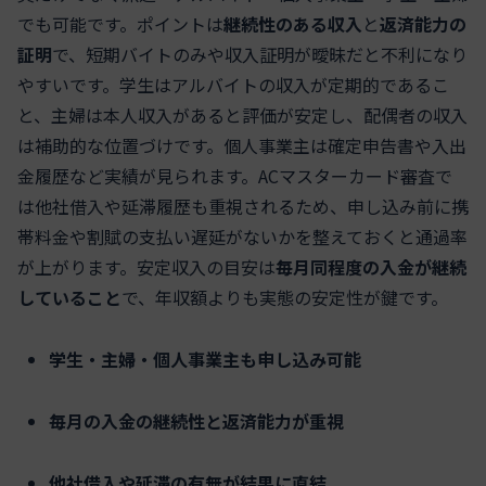
でも可能です。ポイントは
継続性のある収入
と
返済能力の
証明
で、短期バイトのみや収入証明が曖昧だと不利になり
やすいです。学生はアルバイトの収入が定期的であるこ
と、主婦は本人収入があると評価が安定し、配偶者の収入
は補助的な位置づけです。個人事業主は確定申告書や入出
金履歴など実績が見られます。ACマスターカード審査で
は他社借入や延滞履歴も重視されるため、申し込み前に携
帯料金や割賦の支払い遅延がないかを整えておくと通過率
が上がります。安定収入の目安は
毎月同程度の入金が継続
していること
で、年収額よりも実態の安定性が鍵です。
学生・主婦・個人事業主も申し込み可能
毎月の入金の継続性と返済能力が重視
他社借入や延滞の有無が結果に直結