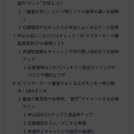
査の“ホント”を探るコツ
「審査が甘い」という噂とリアル基準の違いを紐解
く
在籍確認がなかった人の本音とよくあるケース背景
申込み前にこれだけはチェック！ACマスターカード審
査通過率UPの最強リスト
希望限度額＆キャッシング枠の賢い決め方で合格率
アップ
必要書類はこれでバッチリ！提出タイミングの
コツと不備防止ワザ
ACマスターカード審査でよくあるギモンを一挙に解
決！Q&Aまとめ
審査の難易度や合格率、“数字”でイメージする合格
ライン
申込前の3ステップで通過率アップ
在籍確認をスムーズにする準備
希望枠とキャッシング設定の最適化