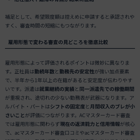
補足として、希望限度額は控えめに申請すると承認されや
すく、審査時間の短縮にもつながります。
雇用形態で変わる審査の見どころを徹底比較
雇用形態によって評価されるポイントは微妙に異なりま
す。正社員は
勤続年数
と
勤務先の安定性
が強い加点要素
で、半年から1年以上の在籍があると安定度が伝わりやす
いです。派遣は
就業継続の実績
と
同一派遣先での稼働期間
が重視され、途切れの少ない勤務表が武器になります。ア
ルバイト・パートは
シフトの固定度
と
月間収入のブレが小
さいこと
が評価につながります。ACマスターカード審査
では雇用形態に関わらず
現在の返済能力と信用情報
が核心
で、acマスターカード審査口コミやacマスターカード審査