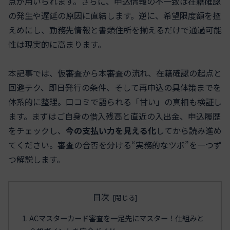
点が用いられます。さらに、申込情報の不一致は在籍確認
の発生や遅延の原因に直結します。逆に、希望限度額を控
えめにし、勤務先情報と書類住所を揃えるだけで通過可能
性は現実的に高まります。
本記事では、仮審査から本審査の流れ、在籍確認の起点と
回避テク、即日発行の条件、そして再申込の具体策までを
体系的に整理。口コミで語られる「甘い」の真相も検証し
ます。まずはご自身の借入残高と直近の入出金、申込履歴
をチェックし、
今の支払い力を見える化
してから読み進め
てください。審査の合否を分ける“実務的なツボ”を一つず
つ解説します。
目次
ACマスターカード審査を一足先にマスター！仕組みと