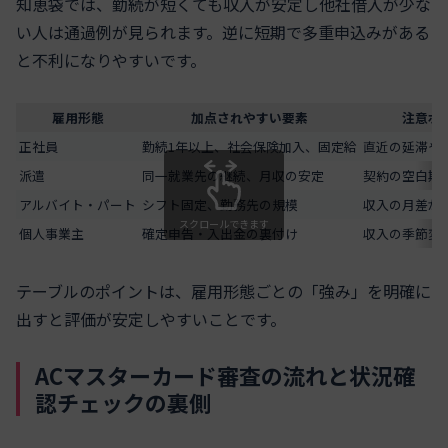
知恵袋では、勤続が短くても収入が安定し他社借入が少な
い人は通過例が見られます。逆に短期で多重申込みがある
と不利になりやすいです。
雇用形態
加点されやすい要素
注意ポ
正社員
勤続1年以上、社会保険加入、固定給
直近の延滞や
派遣
同一就業先の継続、月収の安定
契約の空白期
アルバイト・パート
シフト固定、勤務先の規模
収入の月差が
スクロールできます
個人事業主
確定申告・入出金の裏付け
収入の季節変
テーブルのポイントは、雇用形態ごとの「強み」を明確に
出すと評価が安定しやすいことです。
ACマスターカード審査の流れと状況確
認チェックの裏側