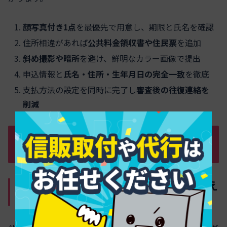
顔写真付き1点
を最優先で用意し、期限と氏名を確認
住所相違があれば
公共料金領収書や住民票
を追加
斜め撮影や暗所
を避け、鮮明なカラー画像で提出
申込情報と
氏名・住所・生年月日の完全一致
を徹底
支払方法の設定を同時に完了し
審査後の往復連絡を
削減
ACマスターカード審査の合否を分ける評
価基準をイメージでつかもう
他社カードやローンの借入が審査に与え
るインパクトを徹底解説