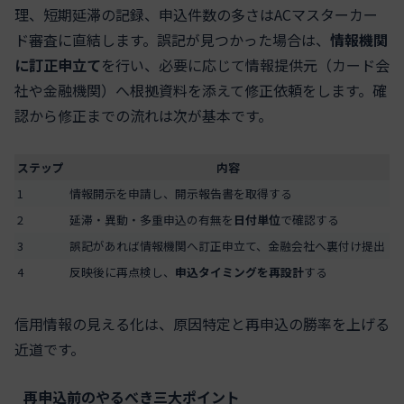
理、短期延滞の記録、申込件数の多さはACマスターカー
ド審査に直結します。誤記が見つかった場合は、
情報機関
に訂正申立て
を行い、必要に応じて情報提供元（カード会
社や金融機関）へ根拠資料を添えて修正依頼をします。確
認から修正までの流れは次が基本です。
ステップ
内容
1
情報開示を申請し、開示報告書を取得する
2
延滞・異動・多重申込の有無を
日付単位
で確認する
3
誤記があれば情報機関へ訂正申立て、金融会社へ裏付け提出
4
反映後に再点検し、
申込タイミングを再設計
する
信用情報の見える化は、原因特定と再申込の勝率を上げる
近道です。
再申込前のやるべき三大ポイント