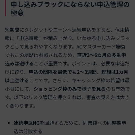
申し込みブラックにならない申込管理の
極意
短期間にクレジットやローンへ連続申込をすると、信用情
報に「申込情報」が積み上がり、いわゆる申し込みブラッ
クとして見られやすくなります。ACマスターカード審査
でもこの履歴は参照されるため、
直近3〜6カ月の多重申
込みは避ける
ことが重要です。ポイントは、必要な申込だ
けに絞り、
申込の間隔を最低でも2〜3週間、理想は1カ月
以上空ける
ことです。さらに、キャッシング枠の希望は最
小限にして、
ショッピング枠のみで様子を見る
のも有効で
す。以下のリスク管理を押さえれば、審査の見え方は大き
く変わります。
連続申込NG
を回避するために、同業種への同時期申
込は分散する