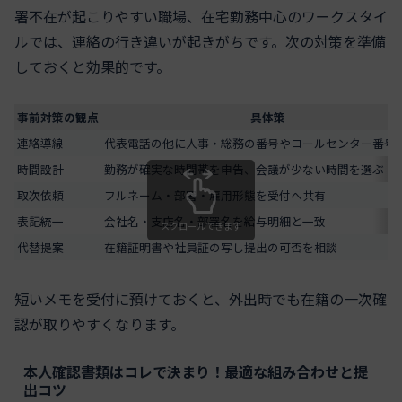
署不在が起こりやすい職場、在宅勤務中心のワークスタイ
ルでは、連絡の行き違いが起きがちです。次の対策を準備
しておくと効果的です。
事前対策の観点
具体策
連絡導線
代表電話の他に人事・総務の番号やコールセンター番号
時間設計
勤務が確実な時間帯を申告、会議が少ない時間を選ぶ
取次依頼
フルネーム・部署・雇用形態を受付へ共有
表記統一
会社名・支店名・部署名を給与明細と一致
スクロールできます
代替提案
在籍証明書や社員証の写し提出の可否を相談
短いメモを受付に預けておくと、外出時でも在籍の一次確
認が取りやすくなります。
本人確認書類はコレで決まり！最適な組み合わせと提
出コツ