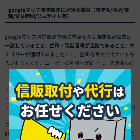
googleマップ店舗掲載に必須の情報（店舗名/住所/業
種/営業時間/公式サイト等）
googleマップ店舗掲載で特に重要なのは
店舗名が公式と
一致していること、住所・電話番号が正確であること、カ
テゴリーが適切であること
です。営業時間や公式サイトも
入力しておくと、ユーザーの利便性が向上し、表示順位に
も良い影響をもたらします。
・店舗名は略称や装飾を避け、正式名称を使用
・営業時間や定休日も正確に登録
・店舗写真は清潔で見やすいものを複数用意すると効果的
これらの情報の統一性はgoogleビジネスプロフィール登
録後の管理でも必要なので、あらかじめきちんと確認して