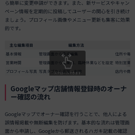
ら簡単に変更申請ができます。また、新サービスやキャン
ペーン情報を定期的に投稿してユーザーの関心を引き続け
ましょう。プロフィール画像やメニュー更新も集客に効果
的です。
主な編集項目
編集方法
基本情報
管理画面から直接編集
住所や電話
営業時間
管理画面から営業日、臨時休業などを設定
特別営業や
プロフィール写真
写真タブから追加・削除
店内や商品
スクロールできます
Googleマップ店舗情報登録時のオーナ
ー確認の流れ
Googleマップでオーナー確認を行うことで、他人による
誤情報掲載や無断編集を防げます。基本的な流れは管理画
面から申請し、Googleから郵送されるハガキ記載の確認