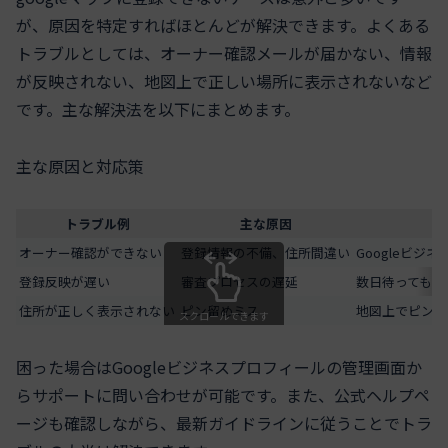
が、原因を特定すればほとんどが解決できます。よくある
トラブルとしては、オーナー確認メールが届かない、情報
が反映されない、地図上で正しい場所に表示されないなど
です。主な解決法を以下にまとめます。
主な原因と対応策
トラブル例
主な原因
オーナー確認ができない
登録情報の不備、住所間違い
Googleビジ
登録反映が遅い
審査プロセスの遅延
数日待っても反
住所が正しく表示されない
ピン留めミス
地図上でピンを
スクロールできます
困った場合はGoogleビジネスプロフィールの管理画面か
らサポートに問い合わせが可能です。また、公式ヘルプペ
ージも確認しながら、最新ガイドラインに従うことでトラ