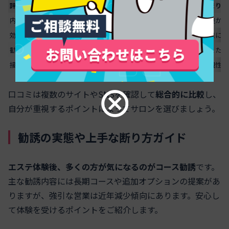
評価項目
良質な口コミの例
あまり参
内容の具体性
施術の流れやスタッフの説明が細かい
「良かっ
効果の実感度
施術後にどれくらいサイズダウンを実感したか
効果に触
勧誘の有無
勧誘の内容や断り方まで記載している
「また来
スクロールできます
接客態度
スタッフが親切か、無理な勧誘はなかったかなど
客観性に
口コミは複数のサイトやSNSを確認して
総合的に比較
し、
自分が重視するポイントによってサロンを選びましょう。
勧誘の実態や上手な断り方ガイド
エステ体験後、多くの方が気になるのがコース勧誘
です。
主な勧誘内容には長期コースや追加オプションの提案があ
りますが、強引な営業は近年減少傾向にあります。安心し
て体験を受けるポイントをご紹介します。