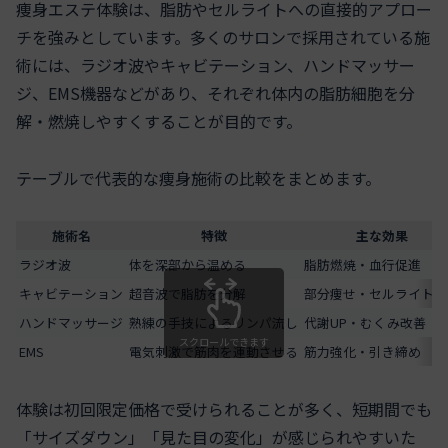
痩身エステ体験は、脂肪やセルライトへの直接的アプロー
チを強みとしています。多くのサロンで採用されている施
術には、ラジオ波やキャビテーション、ハンドマッサー
ジ、EMS機器などがあり、それぞれ体内の脂肪細胞を分
解・燃焼しやすくすることが目的です。
テーブルで代表的な痩身施術の比較をまとめます。
施術名
特徴
主な効果
ラジオ波
体を深部から温める
脂肪燃焼・血行促進
キャビテーション
超音波で脂肪を分解
部分痩せ・セルライト除
ハンドマッサージ
熟練の手技によるリンパ流し
代謝UP・むくみ改善
スクロールできます
EMS
電気刺激で筋肉を運動させる
筋力強化・引き締め
体験は初回限定価格で受けられることが多く、短期間でも
「サイズダウン」「見た目の変化」が感じられやすいた