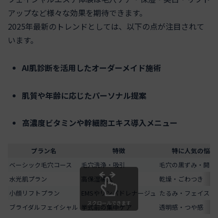
アップなど様々な効果を期待できます。
2025年最新のトレンドとしては、以下の点が注目されて
います。
AI肌診断を活用したオーダーメイド施術
肌質や年齢に応じたパーソナル提案
高濃度ビタミンや幹細胞エキス導入メニュー
プラン名
特徴
特に人気の悩み
ベーシック毛穴コース
毛穴洗浄・吸引
毛穴の黒ずみ・開き
水光肌プラン
高保湿導入
乾燥・ごわつき
小顔リフトプラン
EMSやリンパドレナージュ
たるみ・フェイスラ
スクロールできます
ブライダルフェイシャル
挙式前の集中ケア
透明感・つや感