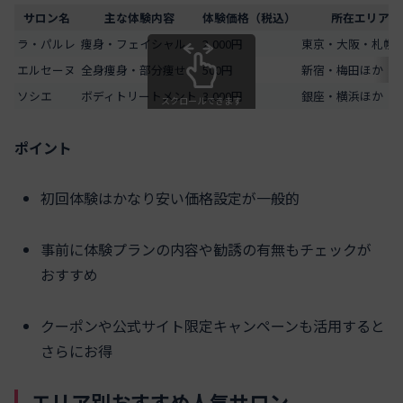
サロン名
主な体験内容
体験価格（税込）
所在エリア
ラ・パルレ
痩身・フェイシャル
2,000円
東京・大阪・札幌
エルセーヌ
全身痩身・部分痩せ
500円
新宿・梅田ほか
ソシエ
ボディトリートメント
3,000円
銀座・横浜ほか
スクロールできます
ポイント
初回体験はかなり安い価格設定が一般的
事前に体験プランの内容や勧誘の有無もチェックが
おすすめ
クーポンや公式サイト限定キャンペーンも活用すると
さらにお得
エリア別おすすめ人気サロン