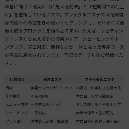
本番に向け「確実に目に見える効果」と「短期間での仕上
げ」を重視している点です。ブライダルエステでは花嫁自
身の悩みや希望をきめ細かくヒアリングし、それぞれに最
適な施術プログラムを組み立てます。例えば、ウェディン
グドレスから見える部位の集中ケア、シェービングやトー
ンアップ、美白対策、痩身などが一体となった専用コース
が豊富に用意されています。下記のテーブルをご参照くだ
さい。
比較項目
通常エステ
ブライダルエステ
目的
美容やリラクゼーション
結婚式での美しさを最大化
施術期間
不定(継続)
挙式日までの期間限定
メニュー内容
一般的な部位中心
ドレス映え部位や集中ケア
シェービング
一部対応
大半が標準で施術可能
プラン設計
基本的に定額・継続型
挙式日程を逆算し個別設計