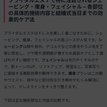
ービング・痩身・フェイシャル – 各部位
の具体的施術内容と結婚式当日までの効
果的ケア法
ブライダルエステはドレスを美しく着こなすために、シェ
ービング、痩身、フェイシャルの各コースが人気です。
シ
ェービング
は顔や背中、デコルテなどの産毛やうぶ毛を丁
寧に除去し、ツヤ感や透明感が増すため直前ケアとして選
ばれやすい施術です。
フェイシャル
は毛穴やくすみのケ
ア、肌トーンのUP、リフトアップ、保湿など、写真写り
に直結する美肌効果が期待できます。
痩身
プランは二の腕
やウエスト、背中など部分的な引き締めやむくみ解消に
よって、ドレスラインをすっきり整えます。
下記は主な施術部位と内容の比較です。