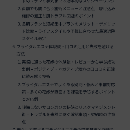
すめプランと挙式までの効率的なスケジューリング
直前でも間に合う施術メニューと注意点 – 駆け込み
施術の適正と肌トラブル回避のポイント
長期プランと短期集中プランのメリット・デメリッ
ト比較 – ライフスタイルや予算に合わせた最適通院
スタイル選定
ブライダルエステ体験談・口コミ活用と失敗を避ける
方法
実際に通った花嫁の体験談・レビューから学ぶ成功
事例 – ポジティブ・ネガティブ双方の口コミを正確
に読み解く技術
ブライダルエステでよくある疑問・悩みと事前対応
策 – 多くの花嫁が直面する課題を予防するポイント
と対応例
後悔しないサロン選びの秘訣とリスクマネジメント
術 – トラブルを未然に防ぐ確認事項・契約時の注意
点
安心して選べるブライダルエステの選定基準と店舗チ