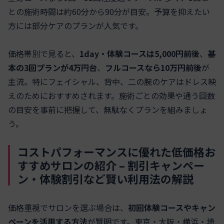
との施術時間は約60分から90分が目安。予算を抑えたい
方には部分ケアのプランが人気です。
価格帯別で見ると、
1day・体験コースは5,000円前後
、
基
本の3回プランが4万円台
、
フルコースなら10万円前後
が
主流。特にフェイシャル、背中、二の腕のケアはドレス映
えのためにおすすめされます。施術ごとの効果や通う回数
の目安を事前に把握して、無駄なくプランを組みましょ
う。
コストパフォーマンスに優れた低価格お
すすめサロンの紹介 – 割引キャンペー
ン・体験割引など賢い利用法の解説
価格重視でサロンを選ぶ場合は、
初回体験コースやキャン
ペーンを活用する方法
が賢明です。東京・大阪・横浜・埼