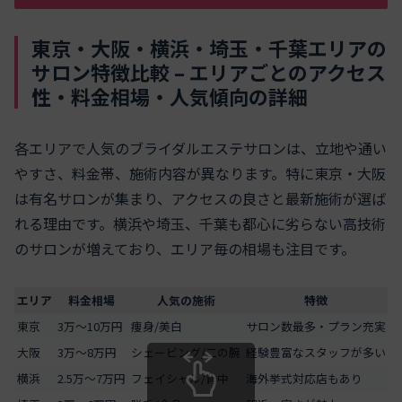
東京・大阪・横浜・埼玉・千葉エリアの
サロン特徴比較 – エリアごとのアクセス
性・料金相場・人気傾向の詳細
各エリアで人気のブライダルエステサロンは、立地や通い
やすさ、料金帯、施術内容が異なります。特に東京・大阪
は有名サロンが集まり、アクセスの良さと最新施術が選ば
れる理由です。横浜や埼玉、千葉も都心に劣らない高技術
のサロンが増えており、エリア毎の相場も注目です。
エリア
料金相場
人気の施術
特徴
東京
3万～10万円
痩身/美白
サロン数最多・プラン充実
大阪
3万～8万円
シェービング/二の腕
経験豊富なスタッフが多い
横浜
2.5万～7万円
フェイシャル/背中
海外挙式対応店もあり