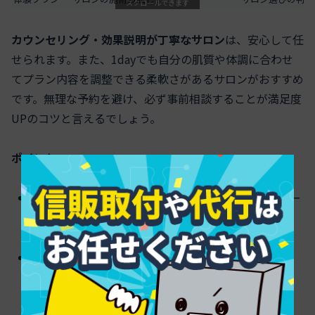
スクロールできます
カウンセリング・効果説明が丁寧なサロン
は、安心して任
せられます。また、1dayでも自分の肌質や体調に合わせ
てプラン内容を調整できる柔軟さがあるサロンがおすすめ
です。無理な予約を避け、必ず事前相談することが満足度
UPのコツと言えるでしょう。
ポイント
自分の挙式日と予定に合わせて無理のないスケジュー
ルを立てる
初回体験や口コミを参考に、納得できるサロン選び
を意識