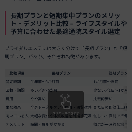
長期プランと短期集中プランのメリッ
ト・デメリット比較 – ライフスタイルや
予算に合わせた最適通院スタイル選定
ブライダルエステには大きく分けて「長期プラン」と「短
期プラン」があり、それぞれ特徴があります。
比較項目
長期プラン
短期プラン
開始時期
半年前～3か月前
1か月前～直前
回数・期間
多い／3～6か月
少ない／1日～1か月
費用
やや高め
比較的安い
主な効果
全身トータルケア・痩身・肌質改善
見た目の即効仕上げ
スクロールできます
向いている人
大幅な変化や体質改善を目指す花嫁
忙しい・直前で準備し
デメリット
時間・費用がかかる
効果が一時的な場合が