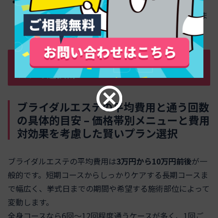
花嫁一人ひとりの悩みに寄り添うサロンを選択する
ことで、理想のブライダル準備を実現しやすくなりま
す
費用相場と予算別おすすめブライダルエ
ステの選択術
ブライダルエステの平均費用と通う回数
の具体的目安 – 価格帯別メニューと費用
対効果を考慮した賢いプラン選択
ブライダルエステの平均費用は
3万円から10万円前後
が一
般的です。短期コースからしっかりケアする長期コースま
で幅広く、挙式日までの期間や希望する施術部位によって
変動します。
全身コースなら6回～12回程度通うケースが多く、1回ご