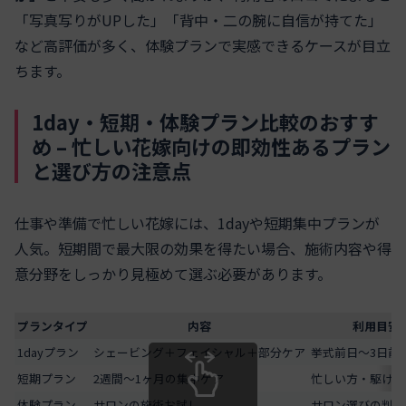
「写真写りがUPした」「背中・二の腕に自信が持てた」
など高評価が多く、体験プランで実感できるケースが目立
ちます。
1day・短期・体験プラン比較のおすす
め – 忙しい花嫁向けの即効性あるプラン
と選び方の注意点
仕事や準備で忙しい花嫁には、1dayや短期集中プランが
人気。短期間で最大限の効果を得たい場合、施術内容や得
意分野をしっかり見極めて選ぶ必要があります。
プランタイプ
内容
利用目安
1dayプラン
シェービング＋フェイシャル＋部分ケア
挙式前日～3日前
短期プラン
2週間～1ヶ月の集中ケア
忙しい方・駆け込
体験プラン
サロンの施術お試し
サロン選びの判断