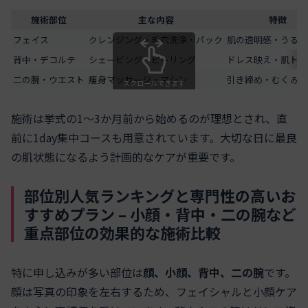
施術部位
主な内容
特徴
フェイス
クレンジング・毛穴洗浄・パック
肌の透明感・うるお
背中・デコルテ
シェービング・ピーリング
ドレス映え・肌トー
二の腕・ウエスト
痩身マッサージ・マシン
引き締め・むくみ撃
スクロールできます
施術は挙式の1～3か月前から始めるのが理想とされ、直
前に1day集中コースも用意されています。大切な日に最良
の肌状態になるよう計画的なケアが重要です。
部位別人気ランキングと専門性の高いお
すすめプラン – 小顔・背中・二の腕など
重点部位の効果的な施術比較
特に申し込みが多い部位は
顔、小顔、背中、二の腕
です。
顔は写真の印象を左右するため、フェイシャルと小顔ケア