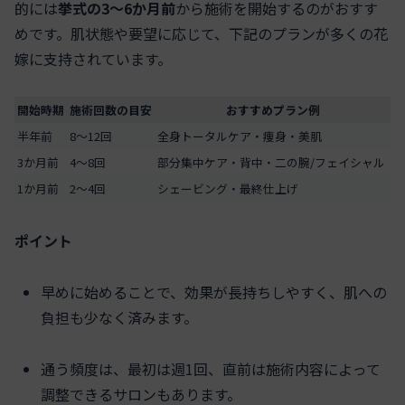
的には
挙式の3～6か月前
から施術を開始するのがおすす
めです。肌状態や要望に応じて、下記のプランが多くの花
嫁に支持されています。
開始時期
施術回数の目安
おすすめプラン例
半年前
8～12回
全身トータルケア・痩身・美肌
3か月前
4～8回
部分集中ケア・背中・二の腕/フェイシャル
1か月前
2～4回
シェービング・最終仕上げ
ポイント
早めに始めることで、効果が長持ちしやすく、肌への
負担も少なく済みます。
通う頻度は、最初は週1回、直前は施術内容によって
調整できるサロンもあります。