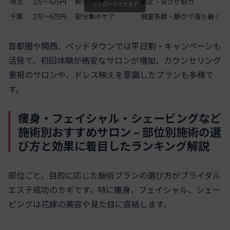
埼玉
2万～6万円
脱毛/全身
駅近・安さが魅力
スクロールできます
千葉
2万～6万円
部分集中ケア
個室多数・静かで落ち着く
首都圏や関西、ベッドタウンでは平日割・キャンペーンも
活発で、初回体験が格安なサロンが増加。カウンセリング
重視のサロンや、ドレス映えを意識したプランも多様で
す。
痩身・フェイシャル・シェービングなど
施術別おすすめサロン – 部位別施術の選
び方と効果に着目したランキング解説
部位ごと、目的に応じた施術プランの選び方がブライダル
エステ成功のカギです。特に痩身、フェイシャル、シェー
ビングは花嫁の美容や見た目に直結します。