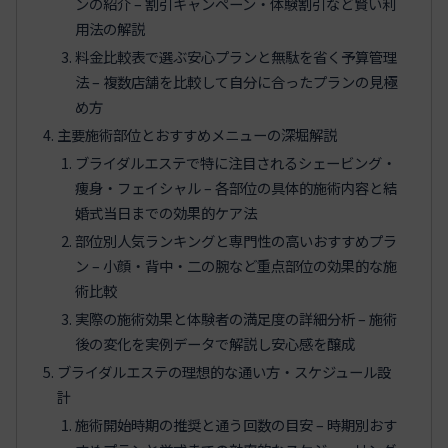
ンの紹介 – 割引キャンペーン・体験割引など賢い利
用法の解説
料金比較表で選ぶ安心プランと無駄を省く予算管理
法 – 複数店舗を比較して自分に合ったプランの見極
め方
主要施術部位とおすすめメニューの深堀解説
ブライダルエステで特に注目されるシェービング・
痩身・フェイシャル – 各部位の具体的施術内容と結
婚式当日までの効果的ケア法
部位別人気ランキングと専門性の高いおすすめプラ
ン – 小顔・背中・二の腕など重点部位の効果的な施
術比較
実際の施術効果と体験者の満足度の詳細分析 – 施術
後の変化を実例データで解説し安心感を醸成
ブライダルエステの理想的な通い方・スケジュール設
計
施術開始時期の推奨と通う回数の目安 – 時期別おす