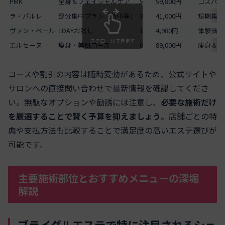
PMK
全身＆フェイシャルケア
5
59,800円
コスパ重
ラ・パルレ
部分集中プラン（背中等）
3
41,000円
短期集中
ヴァン・ベール
1DAYお試し
1
4,980円
体験価格
スクロールできます
エルセーヌ
痩身・美肌コース
6
89,000円
痩身＆小
コースや割引の内容は随時変動があるため、公式サイトや
サロンへの直接問い合わせで最新情報を確認してくださ
い。無駄なオプションや勧誘には注意し、
必要な施術だけ
を厳選することで賢く予算を抑えましょう
。店舗ごとの特
典や支払方法も比較することで満足度の高いエステ選びが
可能です。
主要施術部位とおすすめメニューの深堀
解説
ブライダルエステで特に注目されるシェ