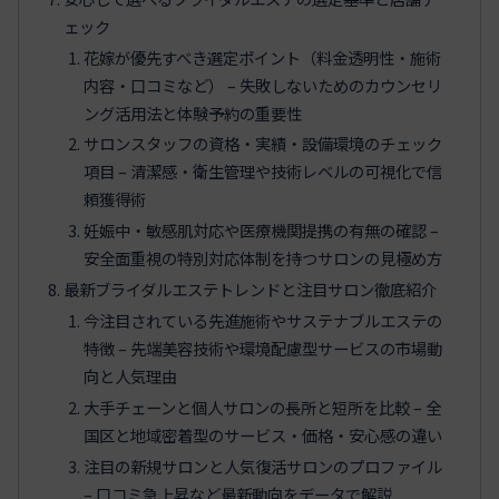
ェック
花嫁が優先すべき選定ポイント（料金透明性・施術
内容・口コミなど） – 失敗しないためのカウンセリ
ング活用法と体験予約の重要性
サロンスタッフの資格・実績・設備環境のチェック
項目 – 清潔感・衛生管理や技術レベルの可視化で信
頼獲得術
妊娠中・敏感肌対応や医療機関提携の有無の確認 –
安全面重視の特別対応体制を持つサロンの見極め方
最新ブライダルエステトレンドと注目サロン徹底紹介
今注目されている先進施術やサステナブルエステの
特徴 – 先端美容技術や環境配慮型サービスの市場動
向と人気理由
大手チェーンと個人サロンの長所と短所を比較 – 全
国区と地域密着型のサービス・価格・安心感の違い
注目の新規サロンと人気復活サロンのプロファイル
– 口コミ急上昇など最新動向をデータで解説