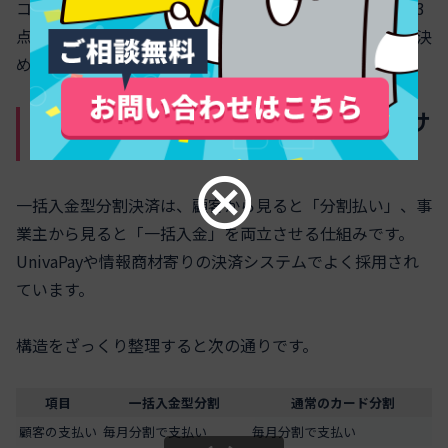
コーチングやスクールのような無形サービスでは、この3
点を押さえたうえで「どこまでカード分割に頼るか」を決
めることが生存戦略になります。
一括入金型分割決済とは？驚きの入金サ
イクルや手数料、回収リスクの舞台裏
一括入金型分割決済は、顧客から見ると「分割払い」、事
業主から見ると「一括入金」を両立させる仕組みです。
UnivaPayや情報商材寄りの決済システムでよく採用され
ています。
構造をざっくり整理すると次の通りです。
項目
一括入金型分割
通常のカード分割
顧客の支払い
毎月分割で支払い
毎月分割で支払い