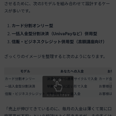
させるために、次の3モデルを組み合わせて設計するケー
スが多いです。
カード分割オンリー型
一括入金型分割決済（UnivaPayなど）併用型
信販・ビジネスクレジット併用型（高額講座向け）
ざっくりのイメージを整理すると次のようになります。
モデル
あなたへの入金
お客
カード分割オンリー
決済代行から通常サイクルで入金
カード会社
一括入金型分割決済
早期に一括に近い形で入金
お客様は毎
信販・ビジネスクレジット
信販会社から一括入金
お客様はロ
スクロールできます
「売上が伸びてきているのに、毎月の入金は薄くて常に口
座残高が不安」という相談はよく届きますが、その多くは