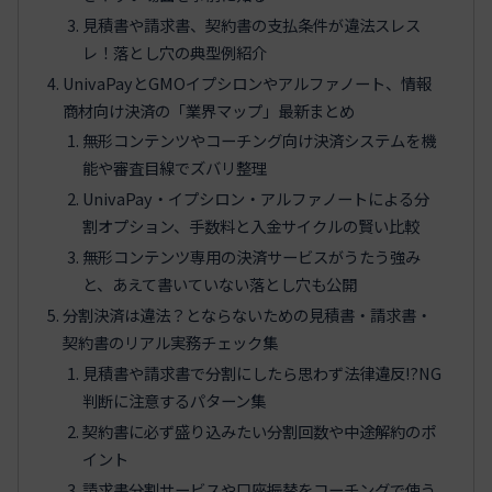
見積書や請求書、契約書の支払条件が違法スレス
レ！落とし穴の典型例紹介
UnivaPayとGMOイプシロンやアルファノート、情報
商材向け決済の「業界マップ」最新まとめ
無形コンテンツやコーチング向け決済システムを機
能や審査目線でズバリ整理
UnivaPay・イプシロン・アルファノートによる分
割オプション、手数料と入金サイクルの賢い比較
無形コンテンツ専用の決済サービスがうたう強み
と、あえて書いていない落とし穴も公開
分割決済は違法？とならないための見積書・請求書・
契約書のリアル実務チェック集
見積書や請求書で分割にしたら思わず法律違反!?NG
判断に注意するパターン集
契約書に必ず盛り込みたい分割回数や中途解約のポ
イント
請求書分割サービスや口座振替をコーチングで使う