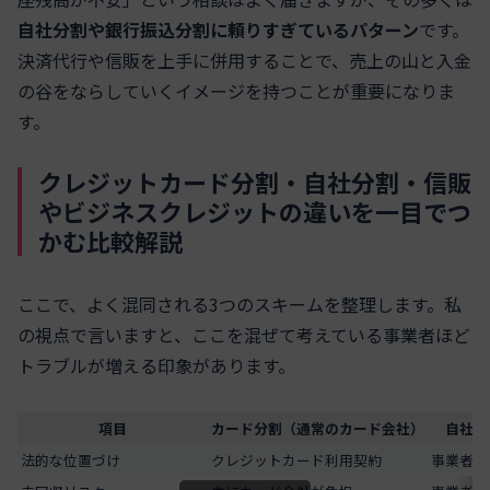
自社分割や銀行振込分割に頼りすぎているパターン
です。
決済代行や信販を上手に併用することで、売上の山と入金
の谷をならしていくイメージを持つことが重要になりま
す。
クレジットカード分割・自社分割・信販
やビジネスクレジットの違いを一目でつ
かむ比較解説
ここで、よく混同される3つのスキームを整理します。私
の視点で言いますと、ここを混ぜて考えている事業者ほど
トラブルが増える印象があります。
項目
カード分割（通常のカード会社）
自社分
法的な位置づけ
クレジットカード利用契約
事業者と