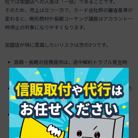
社では加盟店への入金は「一括」であることです。
そのため、売上は立つ一方で、カード会社側の審査基準が
変わると、無形商材や長期コーチング講座はアカウント一
時停止の対象になりやすくなります。
加盟店が特に意識したいリスクは次の3つです。
高額・長期の役務提供は、途中解約トラブル発生時
にチャージバックにつながりやすい
情報商材系と近い見え方になると、審査基準見直しの
タイミングで急に止まる可能性がある
決済代行会社1社に売上を集中させると、凍結時に資
金繰りが一気に詰まる