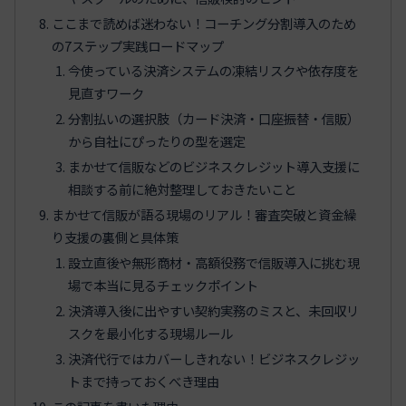
ここまで読めば迷わない！コーチング分割導入のため
の7ステップ実践ロードマップ
今使っている決済システムの凍結リスクや依存度を
見直すワーク
分割払いの選択肢（カード決済・口座振替・信販）
から自社にぴったりの型を選定
まかせて信販などのビジネスクレジット導入支援に
相談する前に絶対整理しておきたいこと
まかせて信販が語る現場のリアル！審査突破と資金繰
り支援の裏側と具体策
設立直後や無形商材・高額役務で信販導入に挑む現
場で本当に見るチェックポイント
決済導入後に出やすい契約実務のミスと、未回収リ
スクを最小化する現場ルール
決済代行ではカバーしきれない！ビジネスクレジッ
トまで持っておくべき理由