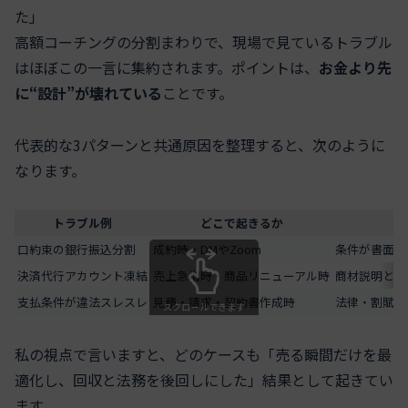
た」
高額コーチングの分割まわりで、現場で見ているトラブル
はほぼこの一言に集約されます。ポイントは、
お金より先
に“設計”が壊れている
ことです。
代表的な3パターンと共通原因を整理すると、次のように
なります。
トラブル例
どこで起きるか
口約束の銀行振込分割
成約時・DMやZoom
条件が書面化
決済代行アカウント凍結
売上急増時・商品リニューアル時
商材説明と実
支払条件が違法スレスレ
見積・請求・契約書作成時
法律・割賦規
スクロールできます
私の視点で言いますと、どのケースも「売る瞬間だけを最
適化し、回収と法務を後回しにした」結果として起きてい
ます。