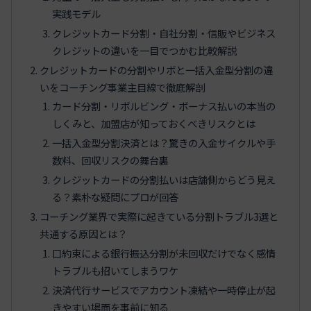
実践モデル
クレジットカード分割・自社分割・信販やビジネス
クレジットの違いを一目でつかむ比較解説
クレジットカードの分割やリボと一括入金型分割の違
いをコーチング事業主目線で徹底解剖
カード分割・リボルビング・ボーナス払いの本当の
しくみと、加盟店が知っておくべきリスクとは
一括入金型分割決済とは？驚きの入金サイクルや手
数料、回収リスクの舞台裏
クレジットカードの分割払いは店舗側からどう見え
る？素朴な疑問にプロが回答
コーチング業界で実際に起きている分割トラブル3選と
共通する原因とは？
口約束による銀行振込分割が未回収だけでなく感情
トラブルも招いてしまうワケ
決済代行サービスでアカウント凍結や一時停止が起
きやすい場面を事前に知る