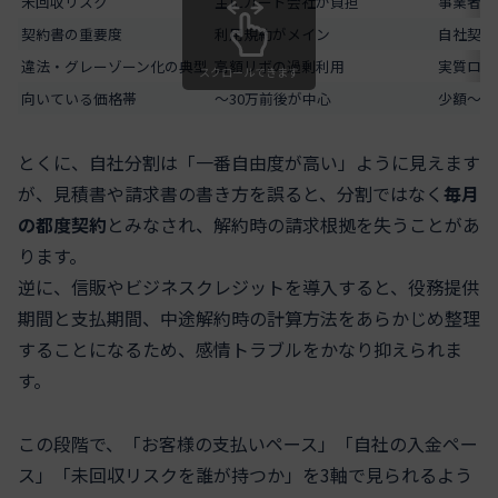
未回収リスク
主にカード会社が負担
事業者が
契約書の重要度
利用規約がメイン
自社契約
違法・グレーゾーン化の典型
高額リボの過剰利用
実質ロー
スクロールできます
向いている価格帯
〜30万前後が中心
少額〜中
とくに、自社分割は「一番自由度が高い」ように見えます
が、見積書や請求書の書き方を誤ると、分割ではなく
毎月
の都度契約
とみなされ、解約時の請求根拠を失うことがあ
ります。
逆に、信販やビジネスクレジットを導入すると、役務提供
期間と支払期間、中途解約時の計算方法をあらかじめ整理
することになるため、感情トラブルをかなり抑えられま
す。
この段階で、「お客様の支払いペース」「自社の入金ペー
ス」「未回収リスクを誰が持つか」を3軸で見られるよう