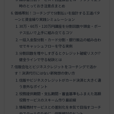
時のとっておき注意点まとめ
価格帯別！コーチングで分割払いを設計する王道パタ
ーンと資金繰り実践シミュレーション
30万・60万・120万円講座を分割回数や頭金・ボー
ナス払いで上手に組み立てるコツ
一括入金型分割・カード分割・銀行振込の組み合わ
せでキャッシュフローを守る実例
分割回数を増やしすぎるとクレジット破綻リスク!?
健全ラインで守る秘訣とは
信販会社とビジネスクレジットをコーチングで活か
す！決済代行にはない新発想の使い方
信販やビジネスクレジットがカード決済と大きく違
う意外なポイント
役務提供期間・支払期間・審査基準もふまえた高額
役務サービスのスキーム作り最前線
情報商材サービスとの差別化を本気で目指すコーチ
やスクールのために、信販検討のヒント