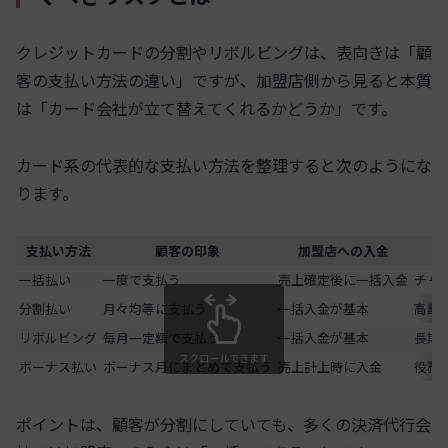
クレジットカードの分割やリボルビングは、表向きは「顧
客の支払い方法の違い」ですが、加盟店側から見ると本質
は「カード会社が立て替えてくれるかどうか」です。
カード系の代表的な支払い方法を整理すると次のようにな
ります。
支払い方法
顧客の印象
加盟店への入金
一括払い
一度で支払う
売上確定後に一括入金
チャ
分割払い
月々均等に支払う
一括入金が基本
高額
リボルビング
毎月一定額で支払う
一括入金が基本
長期
スクロールできます
ボーナス払い
ボーナス月にまとめて支払う
売上計上時に入金
役務
ポイントは、顧客が分割にしていても、多くの決済代行会