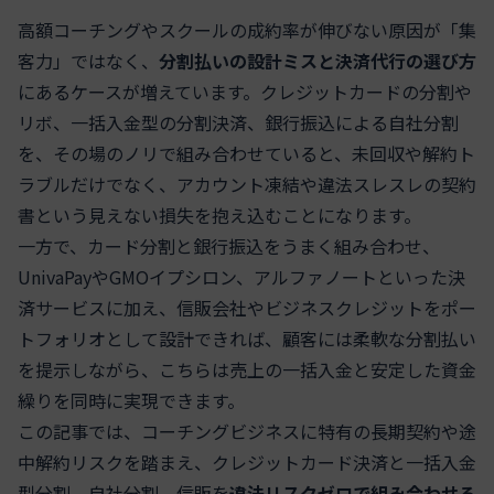
高額コーチングやスクールの成約率が伸びない原因が「集
客力」ではなく、
分割払いの設計ミスと決済代行の選び方
にあるケースが増えています。クレジットカードの分割や
リボ、一括入金型の分割決済、銀行振込による自社分割
を、その場のノリで組み合わせていると、未回収や解約ト
ラブルだけでなく、アカウント凍結や違法スレスレの契約
書という見えない損失を抱え込むことになります。
一方で、カード分割と銀行振込をうまく組み合わせ、
UnivaPayやGMOイプシロン、アルファノートといった決
済サービスに加え、信販会社やビジネスクレジットをポー
トフォリオとして設計できれば、顧客には柔軟な分割払い
を提示しながら、こちらは売上の一括入金と安定した資金
繰りを同時に実現できます。
この記事では、コーチングビジネスに特有の長期契約や途
中解約リスクを踏まえ、クレジットカード決済と一括入金
型分割、自社分割、信販を
違法リスクゼロで組み合わせる