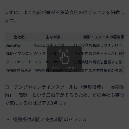
まずは、よく名前が挙がる決済会社のポジションを俯瞰し
ます。
会社名
主な対象
無形・スクールの審査傾向
UnivaPay
Webビジネス全般
無形役務も相談しやすい傾向
GMOイプシロン
EC・スクール
サイト内容のチェックが比較的
アルファノート
スクール・サロン
対面業種の実績を重視する傾向
スクロールできます
情報商材系決済
情報商材・FX講座など
無形専門だが案件精査が強め
コーチングやオンラインスクールは「無形役務」「長期契
約」「高額」という三拍子がそろうため、どの会社も審査
で気にするのは以下の3点です。
役務提供期間と支払期間のバランス