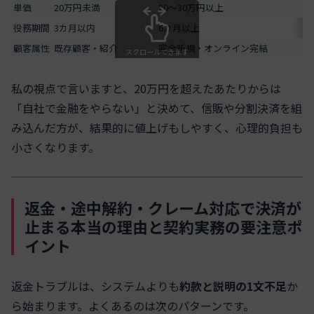
単価
20万円未満
20〜30万円以上
役務期間
3カ月以内
6カ月以上
顧客属性
既存顧客・紹介
完全新規・オンライン完結
スクロールできます
私の視点で言いますと、20万円を超えたあたりからは
「自社で金融をやらない」と決めて、信販や分割決済を組
み込んだ方が、結果的に値上げもしやすく、心理的負担も
小さくなります。
返金・途中解約・クレーム対応で決済が
止まる本当の理由と契約実務の要注意ポ
イント
返金トラブルは、システムよりも
約款と説明の1文不足
か
ら始まります。よくあるのは次のパターンです。