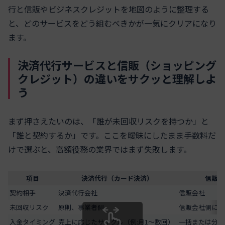
行と信販やビジネスクレジットを地図のように整理する
と、どのサービスをどう組むべきかが一気にクリアになり
ます。
決済代行サービスと信販（ショッピング
クレジット）の違いをサクッと理解しよ
う
まず押さえたいのは、「誰が未回収リスクを持つか」と
「誰と契約するか」です。ここを曖昧にしたまま手数料だ
けで選ぶと、高額役務の業界ではまず失敗します。
項目
決済代行（カード決済）
信販・
契約相手
決済代行会社
信販会社
未回収リスク
原則、事業者側
信販会社側に移
入金タイミング
売上に応じたサイクル（例:月1〜数回）
一括または分割