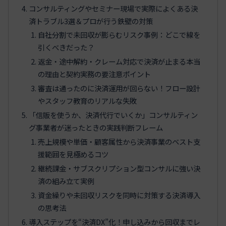
コンサルティングやセミナー現場で実際によくある決
済トラブル3選＆プロが行う鉄壁の対策
自社分割で未回収が膨らむリスク事例：どこで線を
引くべきだった？
返金・途中解約・クレーム対応で決済が止まる本当
の理由と契約実務の要注意ポイント
審査は通ったのに決済運用が回らない！フロー設計
やスタッフ教育のリアルな失敗
「信販を使うか、決済代行でいくか」コンサルティン
グ事業者が迷ったときの実践判断フレーム
売上規模や単価・顧客属性から決済事業のベスト支
援範囲を見極めるコツ
継続課金・サブスクリプション型コンサルに強い決
済の組み立て実例
資金繰りや未回収リスクを同時に対策する決済導入
の思考法
導入ステップを“決済DX”化！申し込みから回収までレ