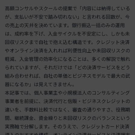
高額コンサルやスクールの提案で「内容には納得している
が、支払いが不安で踏み切れない」と言われる回数が、今
の売上の天井を決めています。銀行振込一括のみの運用
は、成約率を下げ、入金サイクルを不安定にし、しかも未
回収リスクまで自社で抱え込む構造です。クレジット決済
やオンライン決済を入れれば利便性向上や未回収リスクの
軽減、入金管理の効率化になることは、多くの解説で触れ
られていますが、それだけでは「どの決済サービスをどう
組み合わせれば、自社の単価とビジネスモデルで最大の武
器になるか」は見えてきません。
本記事では、個人事業主や小規模法人のコンサルティング
事業者を前提に、決済代行と信販・ビジネスクレジットの
違いを、手数料比較ではなく、審査の通りやすさ、役務期
間、継続課金、資金繰りと未回収リスクのバランスという
実務軸で分解します。そのうえで、クレジットカード決済
導入のおすすめ構成、オンライン決済サービスと決済端末