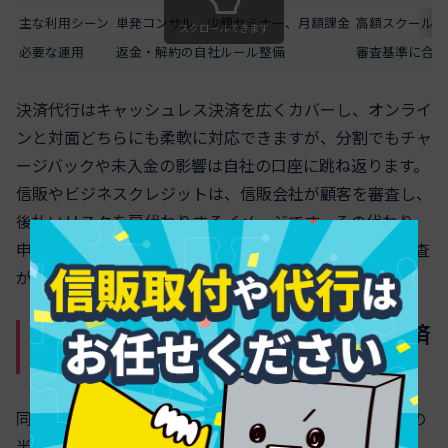
主な利用シーン
単発コンサル、少額セミナー、月額課金
高額スクール、
スクロールできます
必要な運用
返金・解約の自社ルール整備
審査基準に合わ
決済代行はキャッシュレス決済を広くカバーし、オンライ
ンと対面どちらにも柔軟に対応できますが、分割でもチャ
ージバックや未入金の影響は自社の口座に跳ね返ります。
信販やビジネスクレジットは、信販会社が顧客を審査し、
後払いリスクを肩代わりするイメージです。その代わり、
申込内容や説明義務がシビアになり、業種によっては審査
が厳しくなります。
単価帯や役務期間で変わる「最適な決済
システム」活用戦略
同じコンサルティングでも、3万円のセミナーと80万円の
半年スクールでは、最適な決済構成がまったく変わりま