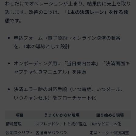
わせだけでオペレーションが止まり、結果的に売上を取り
逃します。改善のコツは、
「1本の決済レーン」を作る発
想
です。
申込フォーム→電子契約→オンライン決済の順番
を、1本の導線として設計
オンボーディング用に「当日案内台本」「決済画面キ
ャプチャ付きマニュアル」を用意
決済エラー時の対応手順（いつ電話、いつメール、
いつキャンセル）をフローチャート化
項目
うまくいかない現場
回り始める現場
情報管理
スプレッドシートと紙が混在
CRMなどに一本化
説明スクリプト
各担当がバラバラ
定型トーク＋個別調整