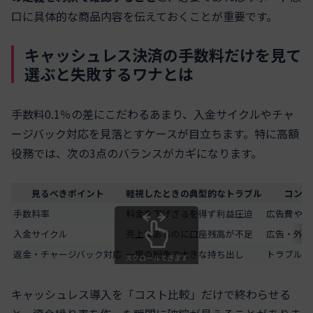
口に具体的な商品内容を伝えておくことが重要です。
キャッシュレス決済の手数料だけを見て
選ぶと失敗するワナとは
手数料0.1％の差にこだわるあまり、入金サイクルやチャ
ージバック対応を見落とすケースが目立ちます。特に高額
役務では、次の3点のバランスがカギになります。
見るべきポイント
軽視したときの典型的なトラブル
コンサ
手数料率
料金を下げざるを得ず利益圧迫
広告費や外
入金サイクル
売上はあるのに口座残高が不足
広告・外注
返金・チャージバック対応
一度の紛争で大きな持ち出し
トラブル時
スクロールできます
キャッシュレス導入を「コスト比較」だけで終わらせる