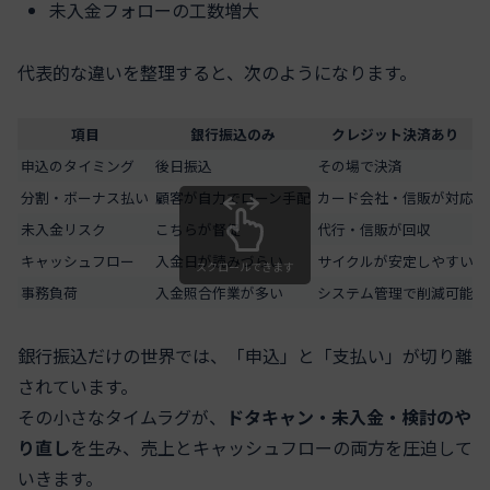
未入金フォローの工数増大
代表的な違いを整理すると、次のようになります。
項目
銀行振込のみ
クレジット決済あり
申込のタイミング
後日振込
その場で決済
分割・ボーナス払い
顧客が自力でローン手配
カード会社・信販が対応
未入金リスク
こちらが督促
代行・信販が回収
キャッシュフロー
入金日が読みづらい
サイクルが安定しやすい
スクロールできます
事務負荷
入金照合作業が多い
システム管理で削減可能
銀行振込だけの世界では、「申込」と「支払い」が切り離
されています。
その小さなタイムラグが、
ドタキャン・未入金・検討のや
り直し
を生み、売上とキャッシュフローの両方を圧迫して
いきます。