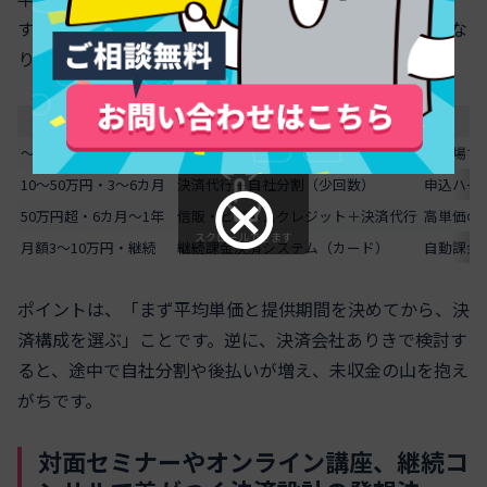
す。単価と期間を軸に、ざっくり整理すると次のようにな
ります。
単価×役務期間
有力な組み合わせ
〜10万円・単発〜1カ月
決済代行（カード・オンライン決済）
その場で
10〜50万円・3〜6カ月
決済代行＋自社分割（少回数）
申込ハー
50万円超・6カ月〜1年
信販・ビジネスクレジット＋決済代行
高単価の
スクロールできます
月額3〜10万円・継続
継続課金決済システム（カード）
自動課金
ポイントは、「まず平均単価と提供期間を決めてから、決
済構成を選ぶ」ことです。逆に、決済会社ありきで検討す
ると、途中で自社分割や後払いが増え、未収金の山を抱え
がちです。
対面セミナーやオンライン講座、継続コ