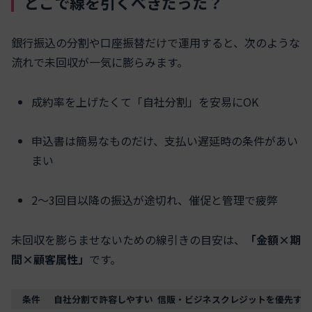
どこで線を引くべきだった？
銀行振込の分割や口座振替だけで運用すると、次のような
流れで未回収が一気に膨らみます。
成約率を上げたくて「自社分割」を安易にOK
申込書は簡易なものだけ、支払い遅延時の条件があい
まい
2〜3回目以降の振込が途切れ、催促と管理で疲弊
未回収を膨らませないための線引きの目安は、
「金額×期
間×顧客属性」
です。
条件
自社分割で許容しやすい
信販・ビジネスクレジットを優先すべ