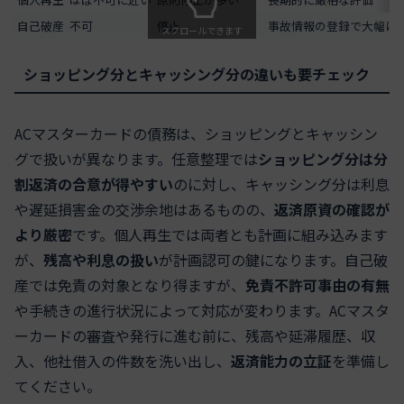
自己破産
不可
停止
事故情報の登録で大幅に
スクロールできます
ショッピング分とキャッシング分の違いも要チェック
ACマスターカードの債務は、ショッピングとキャッシン
グで扱いが異なります。任意整理では
ショッピング分は分
割返済の合意が得やすい
のに対し、キャッシング分は利息
や遅延損害金の交渉余地はあるものの、
返済原資の確認が
より厳密
です。個人再生では両者とも計画に組み込みます
が、
残高や利息の扱い
が計画認可の鍵になります。自己破
産では免責の対象となり得ますが、
免責不許可事由の有無
や手続きの進行状況によって対応が変わります。ACマスタ
ーカードの審査や発行に進む前に、残高や延滞履歴、収
入、他社借入の件数を洗い出し、
返済能力の立証
を準備し
てください。