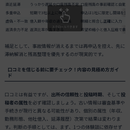
直近延滞
うっかり遅延や口座残高不足
口座残高の事前確認と自動引
多重申込
短期で3社以上に申請
申込は1社に限定し間隔を空
虚偽・不一致
借入額や年収の過少申告
明細と照合し
正確
に入力
スクロールできます
返済余力不足
返済比率が高すぎる
希望枠縮小と借入圧縮で
余力
補足として、事故情報が消えるまでは再申込を控え、先に
滞納解消と残高整理を優先するのが現実的です。
口コミを信じる前に要チェック！内容の見極め方ガイ
ド
口コミは有益ですが、
出所の信頼性
と
投稿時期
、そして
投
稿者の属性
を必ず確認しましょう。古い情報は審査基準や
手続きが現行と異なる可能性があり、個別の属性（年収、
勤務形態、他社借入、延滞履歴）次第で結果は変わりま
す。判断の手順としては、まず、1つの体験談に依存せず