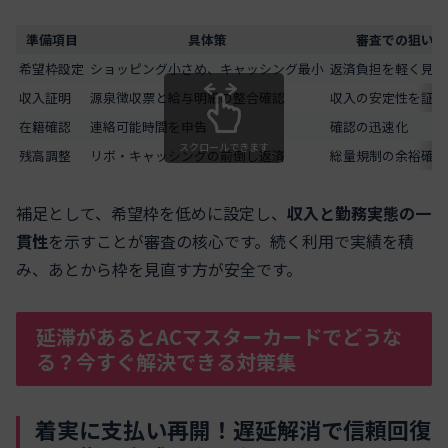
準備項目
具体策
審査での狙い
希望枠設定
ショッピング小さめ、キャッシング最小
返済負担を軽く見せ
収入証明
源泉徴収票と給与明細の整合確認
収入の安定性を証明
在籍確認
連絡可能時間を申告
確認の迅速化
スクロールできます
残高調整
リボ・キャッシングの前倒し返済
総量規制の余裕確保
補足として、希望枠を低めに設定し、
収入と勤務実態の一
貫性
を示すことが審査の核心です。続く利用で実績を積
み、あとから枠を見直す方が安全です。
延滞があるとACマスターカードでどうな
る？今すぐ解決できる対策集
着実に支払い再開！遅延解消で信頼回復