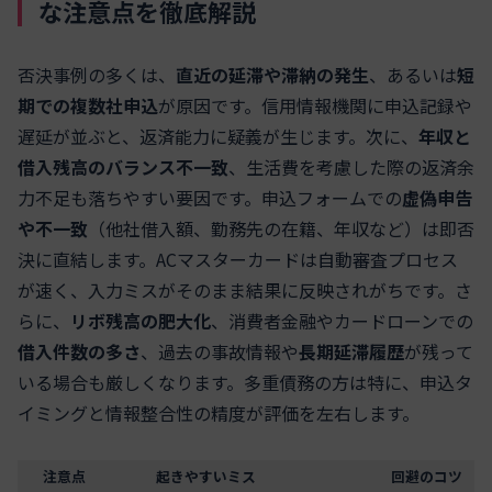
な注意点を徹底解説
否決事例の多くは、
直近の延滞や滞納の発生
、あるいは
短
期での複数社申込
が原因です。信用情報機関に申込記録や
遅延が並ぶと、返済能力に疑義が生じます。次に、
年収と
借入残高のバランス不一致
、生活費を考慮した際の返済余
力不足も落ちやすい要因です。申込フォームでの
虚偽申告
や不一致
（他社借入額、勤務先の在籍、年収など）は即否
決に直結します。ACマスターカードは自動審査プロセス
が速く、入力ミスがそのまま結果に反映されがちです。さ
らに、
リボ残高の肥大化
、消費者金融やカードローンでの
借入件数の多さ
、過去の事故情報や
長期延滞履歴
が残って
いる場合も厳しくなります。多重債務の方は特に、申込タ
イミングと情報整合性の精度が評価を左右します。
注意点
起きやすいミス
回避のコツ