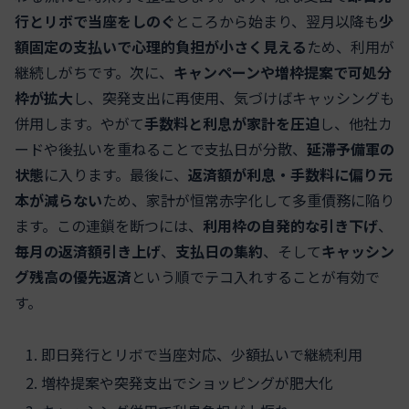
行とリボで当座をしのぐ
ところから始まり、翌月以降も
少
額固定の支払いで心理的負担が小さく見える
ため、利用が
継続しがちです。次に、
キャンペーンや増枠提案で可処分
枠が拡大
し、突発支出に再使用、気づけばキャッシングも
併用します。やがて
手数料と利息が家計を圧迫
し、他社カ
ードや後払いを重ねることで支払日が分散、
延滞予備軍の
状態
に入ります。最後に、
返済額が利息・手数料に偏り元
本が減らない
ため、家計が恒常赤字化して多重債務に陥り
ます。この連鎖を断つには、
利用枠の自発的な引き下げ
、
毎月の返済額引き上げ
、
支払日の集約
、そして
キャッシン
グ残高の優先返済
という順でテコ入れすることが有効で
す。
即日発行とリボで当座対応、少額払いで継続利用
増枠提案や突発支出でショッピングが肥大化