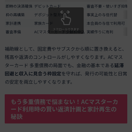
即時の決済確保
デビットカード
審査不要・使いすぎ抑制
枠の再構築
デポジット型カード
事実上の与信代替
家計連携
家族カード
本会員の与信で利用可
スクロールできます
審査準備
ACマスターカード少額枠申込
実績作りに有利
補助線として、固定費やサブスクから順に置き換えると、
残高や返済のコントロールがしやすくなります。ACマス
ターカード 多重債務の局面でも、金融の基本である
延滞
回避と収入に見合う枠設定
を守れば、発行の可能性と日常
の安定を両立しやすくなります。
もう多重債務で悩まない！ACマスターカ
ード利用時の賢い返済計画と家計再生の
秘訣