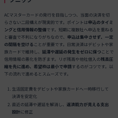
ACマスターカードの発行を目指しつつ、当面の決済を切
らさない二段構えが現実的です。ポイントは
申込のタイミ
ングと信用情報の整備
です。短期に複数社へ申込を重ねる
と審査で不利になりがちなので、
申込は集中させず、一定
の間隔を空ける
ことが重要です。日常決済はデビットや家
族カードで維持し、
延滞や遅延の発生をゼロに保つ
ことで
信用情報の悪化を防ぎます。リボ残高や他社借入の
残高圧
縮を先に進め、希望枠は最小で申請
するのがコツです。以
下の流れで進めるとスムーズです。
生活固定費をデビットや家族カードへ一時移行して
決済を安定化
直近の延滞や遅延を解消し、
返済能力が見える支出
設計
に修正