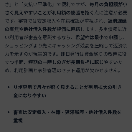
さ」と「支払い平準化」で便利ですが、
毎月の負担額が小
さく見えやすいことが利用額の膨張を招く
点に注意が必要
です。審査では安定収入や在籍確認が重視され、
返済遅延
の有無や他社借入件数が評価に直結
します。多重債務に近
い利用者が審査を意識するなら、
希望枠は最小で申請
し、
ショッピングより先にキャッシング残高を圧縮して返済余
力を示すのが現実的です。即日発行は資金繰りの改善に役
立つ半面、
短期の一時しのぎが長期負担に転じやすい
た
め、利用計画と家計管理のセット運用が欠かせません。
リボ専用で月々が軽く見えることが利用拡大の引き
金になりやすい
審査は安定収入・在籍・延滞履歴・他社借入件数を
重視