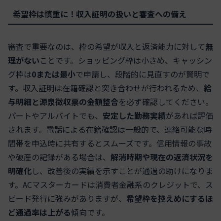
希望枠は慎重に！収入証明の扱いと審査への備え
審査で重要なのは、枠の希望が収入と返済能力に対して
無
理がない
ことです。ショッピング枠は小さめ、キャッシン
グ枠は
0または最小
で申請し、段階的に見直すのが賢明で
す。収入証明は在籍確認と突き合わせが行われるため、
給
与明細と源泉徴収票の金額整合
を必ず確認してください。
パートやアルバイトでも、
安定した勤務実績
があれば評価
されます。電話による在籍確認は一般的で、連絡可能な時
間帯を申込時に共有するとスムーズです。信用情報の事故
や破産の記録がある場合は、
解消時期や現在の返済状況を
明確化
し、改善後の実績を示すことが通過の助けになりま
す。ACマスターカードは消費者金融系のクレジットで、ス
ピード発行に強みがありますが、
希望枠を控えめにするほ
ど通過率は上がる
傾向です。