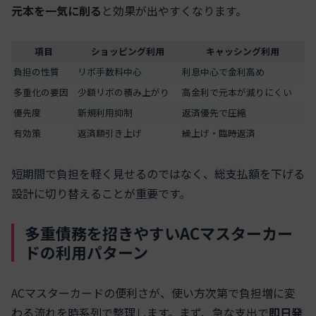
元本を一気に削る
と効果が出やすくなります。
項目
ショッピング利用
キャッシング利用
負担の性質
リボ手数料中心
利息中心で金利高め
多重化の要因
少額リボの積み上がり
高金利で元本が減りにくい
優先度
新規利用抑制
返済優先で圧縮
有効策
返済額引き上げ
繰上げ・臨時返済
短期間で負担を軽く見せるのではなく、総支払額を下げる
設計に切り替えることが重要です。
多重債務を招きやすいACマスターカー
ドの利用パターン
ACマスターカードの便利さが、使い方次第で負担増に変
わる流れを時系列で整理します。まず、急な支出で
即日発