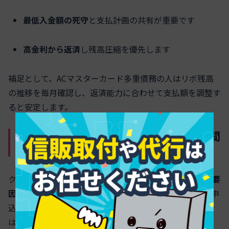
最低入金額の死守
と支払計画の共有が重要です
高金利から返済
し残高圧縮を優先します
補足として、ACマスターカード多重債務の人はリボ残高
の推移を毎月確認し、返済能力に合わせて支払額を調整す
ると安定します。
多重申込で審査に落ちないための申込間
隔の見極め方
クレジットやローンの
短期多重申込は審査の大きな減点要
因
です。信用情報には申込履歴が残り、短期間に複数の申
込があると資金繰り悪化のサインと見なされます。目安
は、同一カテゴリの申込は
最低でも1〜3カ月空ける
こ