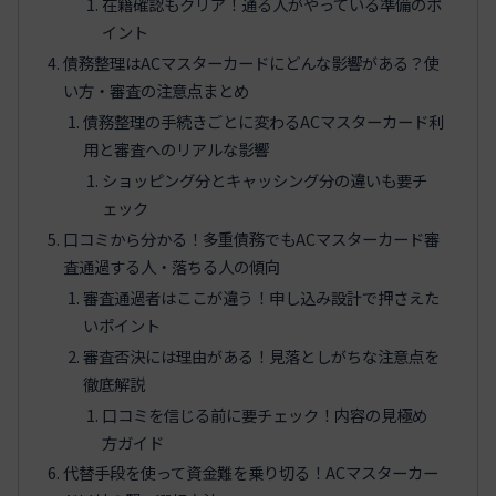
在籍確認もクリア！通る人がやっている準備のポ
イント
債務整理はACマスターカードにどんな影響がある？使
い方・審査の注意点まとめ
債務整理の手続きごとに変わるACマスターカード利
用と審査へのリアルな影響
ショッピング分とキャッシング分の違いも要チ
ェック
口コミから分かる！多重債務でもACマスターカード審
査通過する人・落ちる人の傾向
審査通過者はここが違う！申し込み設計で押さえた
いポイント
審査否決には理由がある！見落としがちな注意点を
徹底解説
口コミを信じる前に要チェック！内容の見極め
方ガイド
代替手段を使って資金難を乗り切る！ACマスターカー