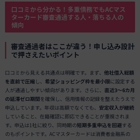
口コミから分かる！多重債務でもACマス
ターカード審査通過する人・落ちる人の
傾向
審査通過者はここが違う！申し込み設計
で押さえたいポイント
口コミから見える共通点は明確です。まず、
他社借入総額
を直前で圧縮
し、
希望ショッピング枠を最小限
に設定する
人が通過しやすい傾向があります。さらに、
直近3～6カ月
の延滞ゼロ期間
を確保し、信用情報の記録を整えたうえで
申込しています。年収は高額でなくても、
安定収入が継続
していること、在籍確認に即応できることが重視されま
す。申込は1社に絞り、同時期の
短期多重申込を回避
する
のもポイントです。ACマスターカードは消費者金融系の