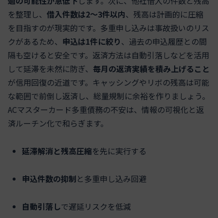
過の可能性が急低下
します。次に、他社借入の件数と残高
を整理し、
借入件数は2〜3件以内
、残高は計画的に圧縮
を目指すのが現実的です。多重申し込みは事故扱いのリス
クがあるため、
申込は1件に絞り
、過去の申込履歴との間
隔も空けると安全です。返済方法は自動引落しなどを活用
して延滞を未然に防ぎ、
毎月の返済実績を積み上げること
が信用回復の近道です。キャッシングやリボの残高は可能
な範囲で前倒し返済し、総量規制に余裕を作りましょう。
ACマスターカード多重債務の不安は、情報の可視化と返
済ルーチン化で和らぎます。
延滞解消と残高圧縮
を先に実行する
申込件数の抑制
と多重申し込み回避
自動引落し
で遅延リスクを低減