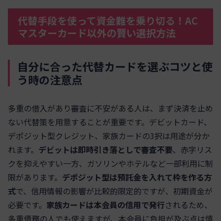
代替手段を使って資金難を乗り切る！AC
マスターカード以外の賢い選択方法
自分に合った代替カードを選ぶコツと使
う時の注意点
多重の借入があり審査に不安がある人は、まず決済を止め
ない代替策を用意することが重要です。デビットカード、
デポジット型クレジット、家族カードの3択は用途が分か
れます。
デビットは即時引き落としで審査不要
、赤字リス
クを抑えやすい一方、ガソリンやホテルなど一部利用に制
限があります。
デポジット型は預託金を入れて枠を作る方
式
で、信用情報の影響が比較的限定的ですが、初期資金が
必要です。
家族カードは本会員の信用で発行
されるため、
多重債務の人でも使えますが、本会員に負担が及ぶ点は慎