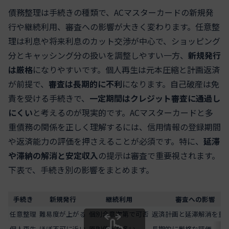
債務整理は手続きの種類で、ACマスターカードの新規発
行や継続利用、審査への影響が大きく変わります。任意整
理は利息や将来利息のカット交渉が中心で、ショッピング
分とキャッシング分の扱いを調整しやすい一方、
新規発行
は厳格
になりやすいです。個人再生は元本圧縮と計画返済
が前提で、
審査は長期的に不利
になります。自己破産は免
責を受ける手続きで、
一定期間はクレジット審査に通過し
にくい
と考えるのが現実的です。ACマスターカードと多
重債務の関係を正しく理解するには、信用情報の登録期間
や返済能力の評価を押さえることが必須です。特に、
延滞
や滞納の解消と安定収入
の提示は審査で重要視されます。
下表で、手続き別の影響をまとめます。
手続き
新規発行
継続利用
審査への影響
任意整理
難易度が上がる
個別合意次第で可否
返済計画と延滞解消を重
個人再生
ほぼ不可に近い
原則停止が多い
長期的に厳格な評価