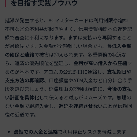
を目指す実践ノウハウ
延滞が発生すると、ACマスターカードは利用制限や増枠
不可などの不利益が起きやすく、信用情報機関への遅延記
録で審査に不利になります。まずは支払いを再開すること
が最優先です。入金額が全額難しい場合でも、
最低入金額
の確保と連絡
で被害は抑えられます。多重債務の状況な
ら、返済の優先順位を整理し、
金利が高い借入から圧縮
す
るのが基本です。アコムの公式窓口に連絡し、
支払期日や
支払方法の再確認
、口座振替やATM入金など自分に合う手
段を選びましょう。延滞理由の説明は端的に、
今後の支払
い計画を具体化
して伝えると対応がスムーズです。無理の
ない金額で継続入金し、
遅延を連続させないこと
が信頼回
復の近道です。
最短での入金と連絡
で利用停止リスクを軽減します