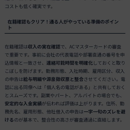
コストも低く確実です。
在籍確認もクリア！通る人がやっている準備のポイン
ト
在籍確認は
収入の実在確認
で、ACマスターカードの審査
で重要です。事前に会社の代表電話や部署直通の番号を申
込情報と一致させ、
連絡可能時間を明確化
しておくと取り
こぼしを防げます。勤務形態、入社時期、雇用区分、収入
の申告は
給与明細や源泉徴収票と整合
させてください。電
話に出る同僚へは「個人名の電話がある」と共有しておく
とスムーズです。副業やパート、アルバイトの場合でも、
安定的な入金実績
が伝われば評価は上がります。住所、勤
務先名、雇用形態、他社借入の申告は
一字一句のズレを避
ける
のが基本で、整合性の高さが審査通過に直結します。