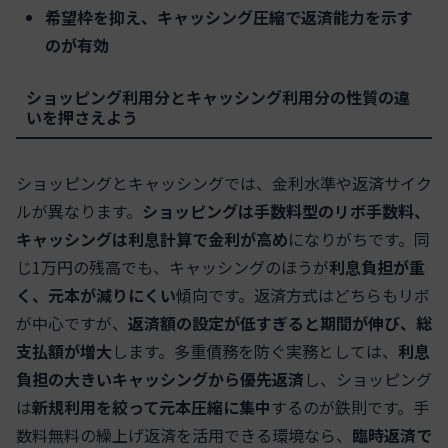
希望枠を抑え、キャッシング圧縮で返済能力を示す
のが有効
ショッピング利用分とキャッシング利用分の性質の違
いを押さえよう
ショッピングとキャッシングでは、金利水準や返済サイク
ルが異なります。
ショッピングは手数料型のリボ手数料、
キャッシングは利息計算で金利が高め
になりがちです。同
じ1万円の残高でも、キャッシングのほうが
利息負担が重
く、元本が減りにくい
傾向です。返済方式はどちらもリボ
が中心ですが、
返済額の設定が低すぎると期間が伸び、総
支払額が増大
します。多重債務を防ぐ実務としては、
利息
負担の大きいキャッシングから優先返済
し、ショッピング
は
新規利用を絞って元本圧縮に集中
するのが鉄則です。手
数料無料の繰上げ返済を活用できる環境なら、
臨時返済で