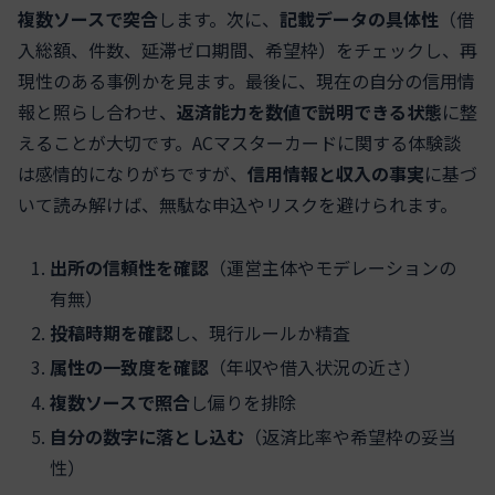
複数ソースで突合
します。次に、
記載データの具体性
（借
入総額、件数、延滞ゼロ期間、希望枠）をチェックし、再
現性のある事例かを見ます。最後に、現在の自分の信用情
報と照らし合わせ、
返済能力を数値で説明できる状態
に整
えることが大切です。ACマスターカードに関する体験談
は感情的になりがちですが、
信用情報と収入の事実
に基づ
いて読み解けば、無駄な申込やリスクを避けられます。
出所の信頼性を確認
（運営主体やモデレーションの
有無）
投稿時期を確認
し、現行ルールか精査
属性の一致度を確認
（年収や借入状況の近さ）
複数ソースで照合
し偏りを排除
自分の数字に落とし込む
（返済比率や希望枠の妥当
性）