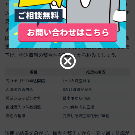
と、落ちた後の再申込は
6カ月程度の待機
が無難です。申
込前は他社借入件数や延滞の有無、年収対比の返済比率を
見直し、
希望枠は最小限
から始めると通過率が上がりま
す。ACマスターカードは消費者金融系で
返済能力重視
の
傾向があるため、
在籍と安定収入の裏付け
が効きます。多
重債務なら、まずは
不要枠の解約や残高整理
で借入総額を
下げ、申込情報の整合性を高めてから挑みましょう。
項目
推奨の目安
同カテゴリの申込間隔
1〜3カ月空ける
否決後の再申込
6カ月待機が安全
希望ショッピング枠
最小限から申請
他社借入の件数調整
2〜3件以内に圧縮
直近の延滞
完済し記録正常化後に申込
短期で結果を急がず、履歴を整えてから一発で通す意識が