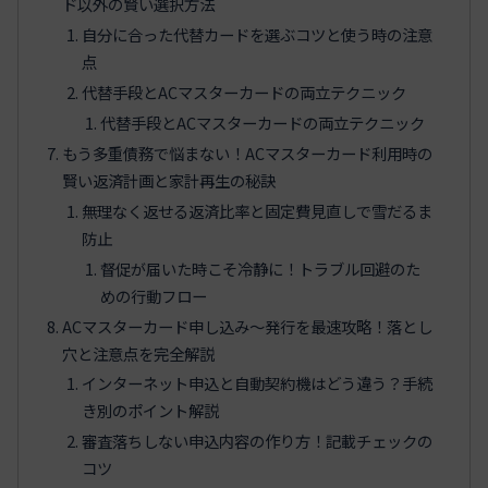
ド以外の賢い選択方法
自分に合った代替カードを選ぶコツと使う時の注意
点
代替手段とACマスターカードの両立テクニック
代替手段とACマスターカードの両立テクニック
もう多重債務で悩まない！ACマスターカード利用時の
賢い返済計画と家計再生の秘訣
無理なく返せる返済比率と固定費見直しで雪だるま
防止
督促が届いた時こそ冷静に！トラブル回避のた
めの行動フロー
ACマスターカード申し込み〜発行を最速攻略！落とし
穴と注意点を完全解説
インターネット申込と自動契約機はどう違う？手続
き別のポイント解説
審査落ちしない申込内容の作り方！記載チェックの
コツ