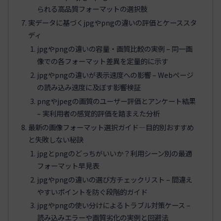
られる高品質フォーマットの選択肢
実データに基づくjpgやpngの違いの評価とケーススタ
ディ
jpgやpngの違いの容量・画質比較の実例 – 同一画
像での各フォーマット差異を定量的に示す
jpgやpngの違いが表示速度への影響 – Webページ
の読み込み速度に及ぼす影響検証
pngやjpegの画質のユーザー評価とアンケート結果
– 実利用者の感覚的評価を踏まえた分析
最新の画像フォーマット選択ガイド—目的別おすすめ
と失敗しない秘訣
jpgとpngのどっちがいいか？利用シーン別の最適
フォーマット早見表
jpgやpngの違いの選び方チェックリスト – 間違え
やすいポイントを防ぐ段階的ガイド
jpgやpngの使い分けによるトラブル対策ケース –
読み込みエラーや画質劣化の実例と回避法