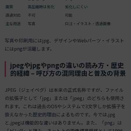
画質
高圧縮時は劣化
劣化しにくい
透過対応
不可
可能
主な用途
写真
ロゴ・イラスト・透過画像
写真や印刷用にはjpg、デザインやWebパーツ・イラスト
にはpngが活躍します。
jpegやjpgやpngの違いの読み方・歴史
的経緯 – 呼び方の混同理由と普及の背景
JPEG（ジェイペグ）は本来の正式名称ですが、ファイル
の拡張子として「jpg」または「jpeg」のどちらも使用さ
れます。これは過去のOSやシステムで3文字しか拡張子を
扱えなかった歴史的理由によるものです。今では.jpg
と.jpegは機能的な違いはありません。また、「png」は
「ピング」と読み、ネット上の画像標準規格として1996