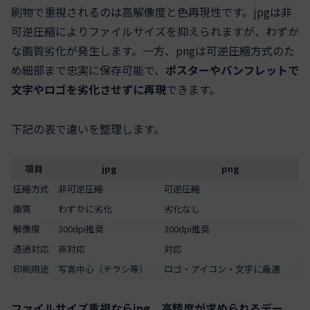
刷物で重視されるのは高解像度と色再現性です。jpgは非
可逆圧縮によりファイルサイズを抑えられますが、わずか
な画質劣化が発生します。一方、pngは可逆圧縮方式のた
め細部まで忠実に保存可能で、
ポスターやパンフレットで
文字やロゴを劣化させずに再現
できます。
下記の表で違いを整理します。
項目
jpg
png
圧縮方式
非可逆圧縮
可逆圧縮
画質
わずかに劣化
劣化なし
解像度
300dpi推奨
300dpi推奨
透過対応
非対応
対応
印刷用途
写真中心（チラシ等）
ロゴ・アイコン・文字に最適
ファイルサイズ重視ならjpg、高精度が求められるデー