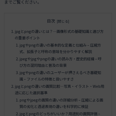
までご覧ください。
目次
jpgとpngの違いとは？—画像形式の基礎知識と選び方
の重要ポイント
jpgやpngの違いの基本的な定義と仕組み – 圧縮方
式、拡張子と呼称の意味を分かりやすく解説
jpegやjpgやpngの違いの読み方・歴史的経緯 – 呼
び方の混同理由と普及の背景
jpgやpngの違いのユーザーが押さえるべき基礎知
識 – ファイルの特徴と扱いやすさ
jpgとpngの違いの画質比較—写真・イラスト・Web用
途に応じた選択基準
pngやjpegの画質の違いの詳細分析 – 圧縮による画
質の劣化と透過表現の違いを科学的に検証
jpgとpngのどっちがいいか？用途別の画質評価 –