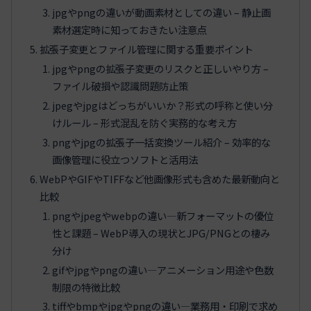
jpgやpngの違いが動画素材としての違い – 静止画
素材選定時に知っておきたい注意点
拡張子変更とファイル管理に関する重要ポイント
jpgやpngの拡張子変更のリスクと正しいやり方 –
ファイル破損や認識問題防止策
jpegやjpgはどっちがいいか？形式の呼称と使い分
けルール – 形式混乱を防ぐ実務的な考え方
pngやjpgの拡張子一括変換ツール紹介 – 効率的な
画像管理に役立つソフトと活用法
WebPやGIFやTIFFなど他画像形式も含めた最新動向と
比較
pngやjpegやwebpの違い—新フォーマットの優位
性と課題 – WebP導入の現状とJPG/PNGとの棲み
分け
gifやjpgやpngの違い—アニメーション用途や色数
制限の特徴比較
tiffやbmpやjpgやpngの違い—業務用・印刷で求め