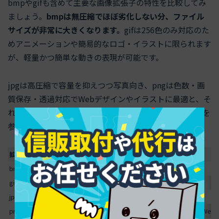
bmpやgifも含めて主要な画像拡張子の特性を比較してみ
ましょう。
bmpは無圧縮でほぼ劣化しない分、ファイル
サイズが非常に大きくなります。
gifは256色のみ対応のた
めアニメーションや簡易的なロゴ・イラストに限られます
が、軽量かつ簡単な動きの表現が可能です。
jpgは高圧縮で容量を抑えつつ写真向き、pngは色数・画
質保存・透過対応でWebデザインやイラストに最適と、そ
れぞれのフォーマットに強みがあります。以下の比較表を
参考にしてください。
拡張子
画質
圧縮方法
透明度
色数
主な用途
bmp
高
無圧縮
×
フルカラー
印刷、資料
gif
中
可逆
○
256色
簡易アニメ、ロゴ
jpg
中～高
非可逆
×
フルカラー
写真、Web
スクロールできます
png
高
可逆
○
フルカラー
イラスト、透過画像、Web