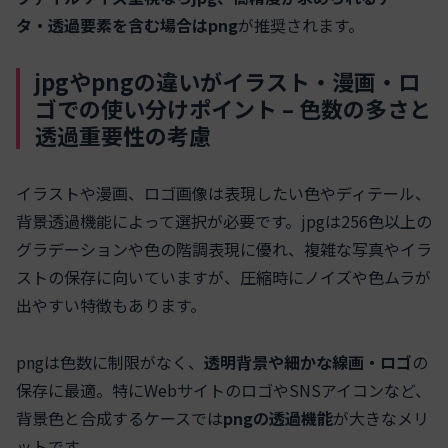
タ・透過要素を含む場合はpng
が推奨されます。
jpgやpngの違いがイラスト・漫画・ロ
ゴでの使い分けポイント – 色数の多さと
透過重要性の考慮
イラストや漫画、ロゴ画像は表現したい色やディテール、
背景透過機能によって選択が必要です。jpgは256色以上の
グラデーションや色の階調表現に優れ、複雑な写真やイラ
ストの保存に向いていますが、圧縮時にノイズや色ムラが
出やすい特徴もあります。
pngは色数に制限がなく、
透明背景や細かな線画・ロゴ
の
保存に最適。特にWebサイトのロゴやSNSアイコンなど、
背景色と合成するケースでは
pngの透過機能
が大きなメリ
ットです。