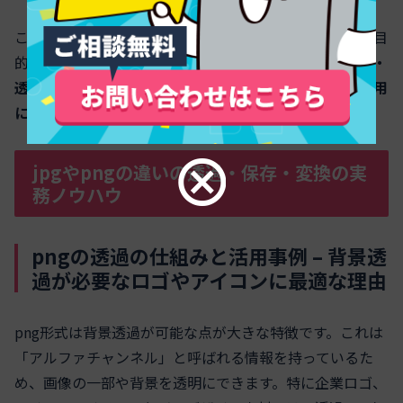
このように各形式の特性を理解しておくことで、用途や目
的に合った最適なファイルを選択できます。
画質・容量・
透明度のトレードオフを見極めて、最も効果的な画像運用
につなげてください。
jpgやpngの違いの透過・保存・変換の実
務ノウハウ
pngの透過の仕組みと活用事例 – 背景透
過が必要なロゴやアイコンに最適な理由
png形式は背景透過が可能な点が大きな特徴です。これは
「アルファチャンネル」と呼ばれる情報を持っているた
め、画像の一部や背景を透明にできます。特に企業ロゴ、