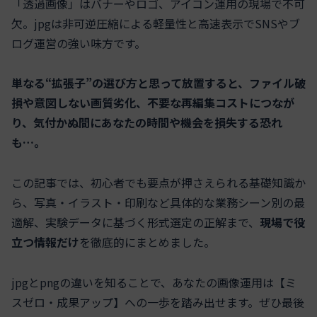
「透過画像」はバナーやロゴ、アイコン運用の現場で不可
欠。jpgは非可逆圧縮による軽量性と高速表⽰でSNSやブ
ログ運営の強い味方です。
単なる“拡張子”の選び方と思って放置すると、ファイル破
損や意図しない画質劣化、不要な再編集コストにつなが
り、気付かぬ間にあなたの時間や機会を損失する恐れ
も…。
この記事では、初心者でも要点が押さえられる基礎知識か
ら、写真・イラスト・印刷など具体的な業務シーン別の最
適解、実験データに基づく形式選定の正解まで、
現場で役
立つ情報だけ
を徹底的にまとめました。
jpgとpngの違いを知ることで、あなたの画像運用は【ミ
スゼロ・成果アップ】への一歩を踏み出せます。ぜひ最後