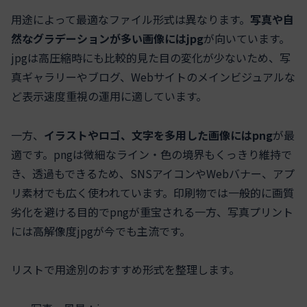
用途によって最適なファイル形式は異なります。
写真や自
然なグラデーションが多い画像にはjpg
が向いています。
jpgは高圧縮時にも比較的見た目の変化が少ないため、写
真ギャラリーやブログ、Webサイトのメインビジュアルな
ど表示速度重視の運用に適しています。
一方、
イラストやロゴ、文字を多用した画像にはpng
が最
適です。pngは微細なライン・色の境界もくっきり維持で
き、透過もできるため、SNSアイコンやWebバナー、アプ
リ素材でも広く使われています。印刷物では一般的に画質
劣化を避ける目的でpngが重宝される一方、写真プリント
には高解像度jpgが今でも主流です。
リストで用途別のおすすめ形式を整理します。