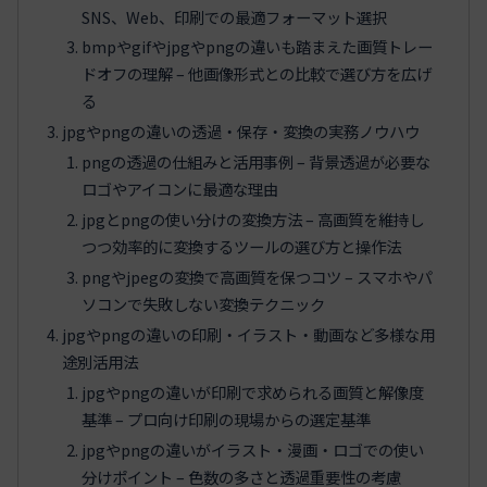
SNS、Web、印刷での最適フォーマット選択
bmpやgifやjpgやpngの違いも踏まえた画質トレー
ドオフの理解 – 他画像形式との比較で選び方を広げ
る
jpgやpngの違いの透過・保存・変換の実務ノウハウ
pngの透過の仕組みと活用事例 – 背景透過が必要な
ロゴやアイコンに最適な理由
jpgとpngの使い分けの変換方法 – 高画質を維持し
つつ効率的に変換するツールの選び方と操作法
pngやjpegの変換で高画質を保つコツ – スマホやパ
ソコンで失敗しない変換テクニック
jpgやpngの違いの印刷・イラスト・動画など多様な用
途別活用法
jpgやpngの違いが印刷で求められる画質と解像度
基準 – プロ向け印刷の現場からの選定基準
jpgやpngの違いがイラスト・漫画・ロゴでの使い
分けポイント – 色数の多さと透過重要性の考慮