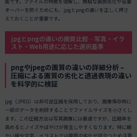
能です。ファイルの特徴を理解し、無駄な画質劣化や容量
オーバーを防ぐためにも、jpgとpngの違いを正しく押さ
えておくことが重要です。
jpgとpngの違いの画質比較—写真・イラ
スト・Web用途に応じた選択基準
pngやjpegの画質の違いの詳細分析 –
圧縮による画質の劣化と透過表現の違い
を科学的に検証
jpg（JPEG）は非可逆圧縮を採用しており、画像保存時に
一部のデータを削除することでファイルサイズを小さくし
ます。この圧縮方法は写真画像には最適ですが、圧縮率を
高めるとノイズやぼやけが発生しやすくなります。特に細
かい線や文字、イラストでは画質の劣化が目立つため注意