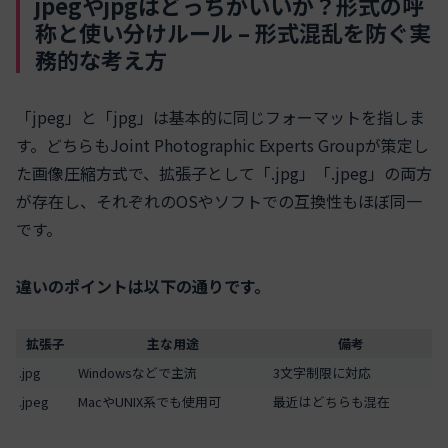
jpegやjpgはどっちがいいか？形式の呼
称と使い分けルール – 形式混乱を防ぐ実
務的な考え方
「jpeg」と「jpg」は基本的に同じフォーマットを指しま
す。どちらもJoint Photographic Experts Groupが策定し
た画像圧縮方式で、拡張子として「.jpg」「.jpeg」の両方
が存在し、それぞれのOSやソフトでの互換性もほぼ同一
です。
違いのポイントは以下の通りです。
拡張子
主な用途
備考
.jpg
Windowsなどで主流
3文字制限に対応
.jpeg
MacやUNIX系でも使用可
最近はどちらも混在