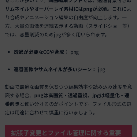
ることが多いです。
動画編集ソフトでは、透過背景付きの
サムネイルやオーバーレイ素材にはpngが必須
。これによ
り合成やアニメーション編集の自由度が向上します。一
方、大量の画像を連続表示する動画（スライドショー等）
では、容量削減のためjpgが多く用いられます。
透過が必要なCGや合成：
png
連番画像やサムネイルが多いシーン：
jpg
動画で最適な画質を保ちつつ編集効率や読み込み速度を意
識する場合、
pngは高画質・透過重視、jpgは軽量化・連
番向き
と使い分けるのがポイントです。ファイル形式の選
定は用途に合わせて慎重に行いましょう。
拡張子変更とファイル管理に関する重要