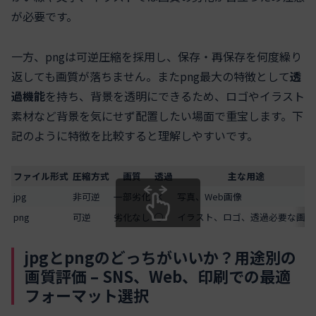
が必要です。
一方、pngは可逆圧縮を採用し、保存・再保存を何度繰り
返しても画質が落ちません。またpng最大の特徴として
透
過機能
を持ち、背景を透明にできるため、ロゴやイラスト
素材など背景を気にせず配置したい場面で重宝します。下
記のように特徴を比較すると理解しやすいです。
ファイル形式
圧縮方式
画質
透過
主な用途
jpg
非可逆
一部劣化
×
写真、Web画像
png
可逆
劣化なし
○
イラスト、ロゴ、透過必要な画像
スクロールできます
jpgとpngのどっちがいいか？用途別の
画質評価 – SNS、Web、印刷での最適
フォーマット選択