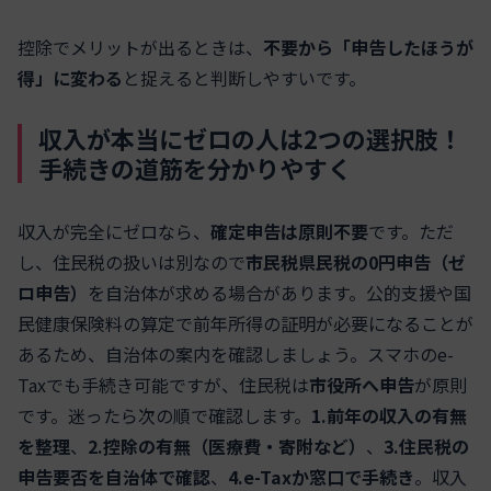
控除でメリットが出るときは、
不要から「申告したほうが
得」に変わる
と捉えると判断しやすいです。
収入が本当にゼロの人は2つの選択肢！
手続きの道筋を分かりやすく
収入が完全にゼロなら、
確定申告は原則不要
です。ただ
し、住民税の扱いは別なので
市民税県民税の0円申告（ゼ
ロ申告）
を自治体が求める場合があります。公的支援や国
民健康保険料の算定で前年所得の証明が必要になることが
あるため、自治体の案内を確認しましょう。スマホのe-
Taxでも手続き可能ですが、住民税は
市役所へ申告
が原則
です。迷ったら次の順で確認します。
1.前年の収入の有無
を整理
、
2.控除の有無（医療費・寄附など）
、
3.住民税の
申告要否を自治体で確認
、
4.e-Taxか窓口で手続き
。収入