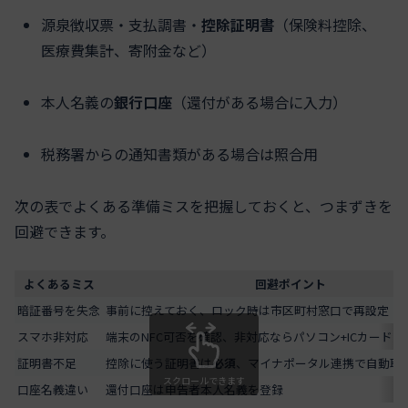
源泉徴収票・支払調書・
控除証明書
（保険料控除、
医療費集計、寄附金など）
本人名義の
銀行口座
（還付がある場合に入力）
税務署からの通知書類がある場合は照合用
次の表でよくある準備ミスを把握しておくと、つまずきを
回避できます。
よくあるミス
回避ポイント
暗証番号を失念
事前に控えておく、ロック時は市区町村窓口で再設定
スマホ非対応
端末のNFC可否を確認、非対応ならパソコン+ICカード
証明書不足
控除に使う証明書は
必須
、マイナポータル連携で自動取
スクロールできます
口座名義違い
還付口座は申告者本人名義を登録