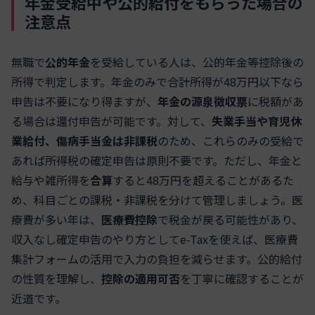
年金受給中や公的給付をもらった場合の
注意点
無職で
公的年金
を受給している人は、公的年金等控除後の
所得で判定します。年金のみで合計所得が48万円以下なら
申告は不要になり得ますが、
年金の源泉徴収票
に税額があ
る場合は還付申告が可能です。対して、
失業手当や育児休
業給付、傷病手当金は非課税
のため、これらのみの受給で
あれば所得税の確定申告は原則不要です。ただし、年金と
給与や雑所得を
合算
すると48万円を超えることがあるた
め、科目ごとの課税・非課税を分けて管理しましょう。医
療費が多い年は、
医療費控除
で税金が戻る可能性があり、
収入なし確定申告のやり方としてe-Taxを使えば、医療費
集計フォームの活用で入力の負担を減らせます。公的給付
の性質を理解し、
控除の適用可否
を丁寧に確認することが
近道です。