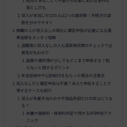
控除があることで不要から必要に変わる意外な
落とし穴も
収入が本当にゼロの人は2つの選択肢！手続きの道
筋を分かりやすく
無職の人が収入なしの場合に確定申告が必要になる基
準金額をスッキリ理解
退職後に収入なしの人も源泉徴収票のチェックで必
要性が丸わかり
副業や雑所得が少しでもどこまで申告する？知
らないと損するポイント
年金受給中や公的給付をもらった場合の注意点
収入なしだと確定申告は不要？あえて申告することで
得するケースも紹介
収入が失業手当のみや不用品売却だけの年はどうな
る？
扶養や国保料・保育料判定で得する0円申告テク
ニック