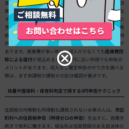
源泉徴収があり、
年内に年末調整が未実施
なら、源泉徴収
票を用意して還付申告をすると税金が戻る可能性がありま
す。不用品売却は、生活用動産のフリマやリサイクルでの
売上なら
譲渡所得は非課税
が原則です。ただし、
営利目的
の継続販売
や貴金属・骨董などの高額資産の売却益は課税
対象になり、収入が少額でも確定申告が必要になる場合が
あります。医療費が多い年は、収入が少なくても
医療費控
除による還付
が見込めるため、0円に近い所得でも申告の
メリットがあります。収入なし確定申告のやり方を調べる
際は、まず非課税か課税かの区分確認が要点です。
扶養や国保料・保育料判定で得する0円申告テクニック
住民税の均等割も所得割も課税されない水準の人は、
市区
町村への住民税申告（所得ゼロの申告）
を出すと、各種手
続きで有利に働きます。提出先は住民登録のある自治体の