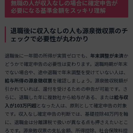
無職の人が収入なしの場合に確定申告が
必要になる基準金額をスッキリ理解
退職後に収入なしの人も源泉徴収票のチ
ェックで必要性が丸わかり
退職後に一年間の所得が実質ゼロでも、
年末調整が未済
か
どうかで確定申告の必要性は変わります。退職時期が年末
でない場合や、途中退職で年末調整を受けていない人は、
給与所得の源泉徴収票
を確認しましょう。源泉徴収税額が
引かれていれば、還付を受けるための申告が可能です。さ
らに、退職した年に複数社から給与がある、または
給与収
入が103万円超
となった人は、原則として確定申告の対象
です。収入なし確定申告の判断では、基礎控除48万円を軸
に、退職金は分離課税で扱いが異なる点も押さえたいとこ
ろです。源泉徴収票の支払金額、所得控除、社会保険料控