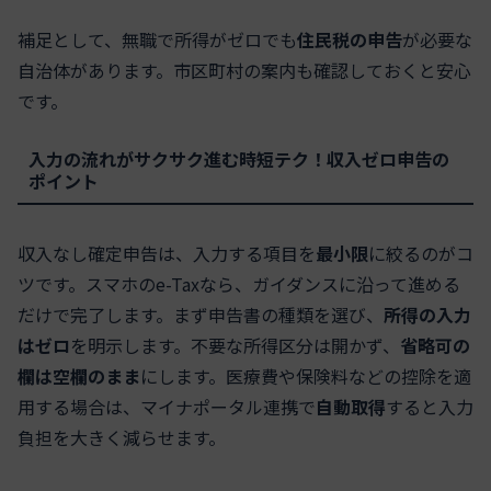
補足として、無職で所得がゼロでも
住民税の申告
が必要な
自治体があります。市区町村の案内も確認しておくと安心
です。
入力の流れがサクサク進む時短テク！収入ゼロ申告の
ポイント
収入なし確定申告は、入力する項目を
最小限
に絞るのがコ
ツです。スマホのe-Taxなら、ガイダンスに沿って進める
だけで完了します。まず申告書の種類を選び、
所得の入力
はゼロ
を明示します。不要な所得区分は開かず、
省略可の
欄は空欄のまま
にします。医療費や保険料などの控除を適
用する場合は、マイナポータル連携で
自動取得
すると入力
負担を大きく減らせます。