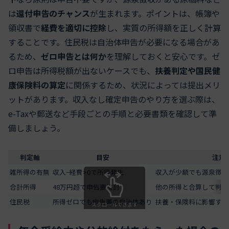
は
還付申告のチャンス
が生まれます。ポイントは、帳簿や
領収書で
経費を適切に控除
し、実質の所得額を正しく計算
することです。住民税は自治体申告が必要になる場合があ
るため、
ゼロ申告とは何か
を理解しておくと安心です。ゼ
ロ申告は所得税額が出ないケースでも、
扶養判定や国民健
康保険料の算定
に関係するため、状況によっては提出メリ
ットがあります。収入なし確定申告のやり方を選ぶ際は、
e-Taxや郵送など手段ごとの手順と必要書類を確認して準
備しましょう。
判定軸
目安
注意
雑所得の有無
収入−経費>0で所得発生
収入が少額でも源泉徴収
合計所得
48万円超で申告要検討
他の所得と合算して判定
住民税
所得ゼロでも申告要の自治体あり
扶養・保険料に影響する
スクロールできます