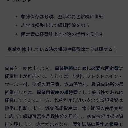
ポイント
帳簿保存は必須
、翌年の青色継続に直結
赤字は損失申告で繰越控除
を狙う
固定費の経費計上
と控除の活用を見直す
事業を休止している時の帳簿や経費はこう処理する！
事業を一時休止しても、
事業継続のために必要な固定費
は
経費計上が可能です。たとえば、会計ソフトやドメイン・
サーバー料、少額の通信費、倉庫保管料、賃貸事務所の最
低賃料などは、
事業用資産の維持費
として妥当性があれば
経費にできます。一方、私的利用に近い支出や新規投資は
慎重に判断します。減価償却資産は、休止期間の使用実態
に応じて
償却可否や月数按分
を見直し、家事按分は根拠資
料を残します。赤字が出るなら、
翌年以降の黒字と相殺で