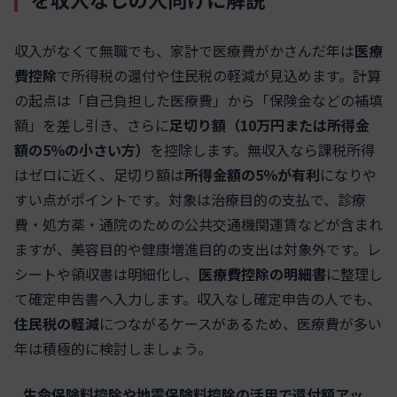
収入がなくて無職でも、家計で医療費がかさんだ年は
医療
費控除
で所得税の還付や住民税の軽減が見込めます。計算
の起点は「自己負担した医療費」から「保険金などの補填
額」を差し引き、さらに
足切り額（10万円または所得金
額の5％の小さい方）
を控除します。無収入なら課税所得
はゼロに近く、足切り額は
所得金額の5％が有利
になりや
すい点がポイントです。対象は治療目的の支払で、診療
費・処方薬・通院のための公共交通機関運賃などが含まれ
ますが、美容目的や健康増進目的の支出は対象外です。レ
シートや領収書は明細化し、
医療費控除の明細書
に整理し
て確定申告書へ入力します。収入なし確定申告の人でも、
住民税の軽減
につながるケースがあるため、医療費が多い
年は積極的に検討しましょう。
生命保険料控除や地震保険料控除の活用で還付額アッ