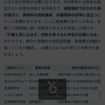
けるための申告が必要になります。ゼロ申告とは税金の発
生がない状態を申告する手続きで、
源泉徴収で引かれた税
の還付
や、
保険料の控除適用
、
扶養関係の説明に役立つ
と
いった効果があります。とくに医療費が多かった年は、合
算して控除額に届く可能性があるため見逃しは損です。
「不要と思い込まず、控除を使うなら申告が必要になる」
がキモです。寄附や保険料の控除証明書、医療費の明細が
揃っているか確認し、必要ならe-Taxや窓口で手続きを進
めましょう。
判定ポイント
基準の目安
申告の要否の考え方
所得48万円以下
収入−必要経費
原則不要だが控除の還付狙いなら
給与103万円以下
給与所得控除を考慮
原則不要だが源泉徴収還付目的で
医療費控除
実額により変動
還付を受けるなら申告が必要
ふるさと納税
ワンストップ未利用
控除反映に申告が必要
スクロールできます
生命保険料控除
証明書あり
控除適用に申告が必要