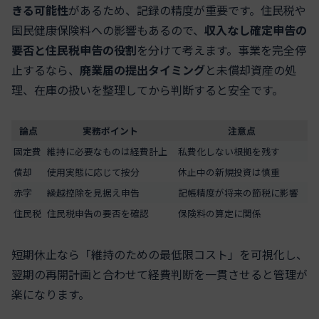
きる可能性
があるため、記録の精度が重要です。住民税や
国民健康保険料への影響もあるので、
収入なし確定申告の
要否と住民税申告の役割
を分けて考えます。事業を完全停
止するなら、
廃業届の提出タイミング
と未償却資産の処
理、在庫の扱いを整理してから判断すると安全です。
論点
実務ポイント
注意点
固定費
維持に必要なものは経費計上
私費化しない根拠を残す
償却
使用実態に応じて按分
休止中の新規投資は慎重
赤字
繰越控除を見据え申告
記帳精度が将来の節税に影響
住民税
住民税申告の要否を確認
保険料の算定に関係
短期休止なら「維持のための最低限コスト」を可視化し、
翌期の再開計画と合わせて経費判断を一貫させると管理が
楽になります。