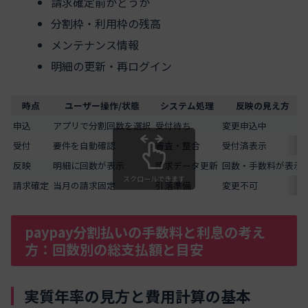
請求確定前かどうか
分割枠・利用枠の残高
メンテナンス情報
明細の更新・再ログイン
時点
ユーザー操作/状態
システム処理
反映の見え方
申込
アプリで分割回数を選択
受付待ち
変更申込中
受付
要件を自動確認
審査・整合
受付済表示
反映
明細に回数が表示
請求データ更新
回数・手数料が表示
スクロールできます
請求確定
当月の請求固定
引落準備
変更不可
paypay分割払いの手数料と利息の考え
方：回数別の総支払額と目安
実質年率の見方と費用計算の基本