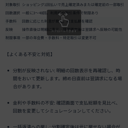
対象取引
ショッピング1回払いで売上確定済みまたは確定前の一部取引
回数選択
一般に3〜48回。利用枠や取引条件で制限あり
手数料
回数に応じた利息が発生。総支払額を確認
反映
操作直後は明細に表示。請求確定後は翌請求へ反映の可能性
スクロールできます
制限事項
一部の年会費・手数料・特定取引は変更不可
【よくある不安と対処】
分割が反映されない: 明細の回数表示を再確認し、時
間をおいて更新します。締め日直前は翌請求になる場
合があります。
金利や手数料の不安: 確認画面で支払総額を見比べ、
回数を変更してシミュレーションしてください。
一括返済への戻し: 分割確定後は元に戻せない場合が