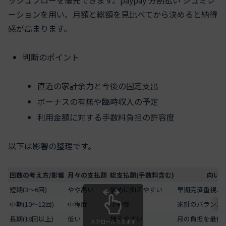
ッシュフローを優先できます。paypay 分割払い シュミレ
ーションを用い、月額と総額を見比べてから決めると納得
感が高まります。
判断のポイント
直近の家計余力と今後の固定支出
ボーナスの有無や臨時収入の予定
利用金額に対する手数料負担の許容度
以下は影響の整理です。
回数の考え方/影響
月々の支払額
総支払額(手数料含む)
向い
短期(3〜6回)
やや高い
低めに抑えやすい
早期完済重視、
中期(10〜12回)
中程度
中程度
家計のバランス
長期(18回以上)
低い
増えやすい
月の負担を最優
スクロールできます