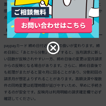
置いて確認してください。paypay 分割払い 反映が遅いと
感じたら、締め日直前やメンテ時間帯が影響していないか
点検します。
締め日前・締め日後で何が変わるか
paypayカード 締め日付近は反映の扱いが変わります。締
め日前に「あとから分割」を完了すると、当月請求に新し
い回数が反映されやすい一方、締め日後の変更は翌月請求
からの反映となる場合があります。さらに、締め日直後で
も処理がまたがると翌々月に回ることがあり、分割初回の
請求月が想定よりずれることがあります。高額決済や複数
件の同時変更は処理時間が延びやすいため、早めに手続き
するのが安全です。反映月は利用明細の請求確定欄で必ず
確認してください。