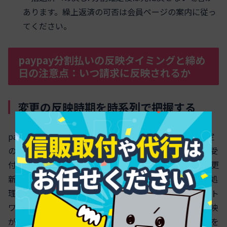
あります。繰上返済の可否は会員ページの案内に従っ
てください。
paypay分割払いの反映タイミングと締め
日の注意点：いつ請求に反映されるか
変更の反映時期を時系列で把握する
paypay 分割払いの反映は、申込→受付→反映→請求確定
の順で進みます。申込はアプリや会員サイトでの操作、受
付はカード側の処理開始、反映は利用明細と支払回数の更
新、請求確定は当月請求に固定されるタイミングです。処
理は通常即時〜当日内に進みますが、混雑や審査、ネット
ワーク状況により遅延することがあります。受付後に反映
が見えない場合は、再読み込みやログインし直し、時間を