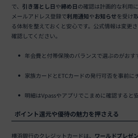
で、
引き落とし日
や
締め日
の確認は計画的な利用
メールアドレス登録で
利用通知
や
お知らせ
を受け
る体制を整えておくと安心です。公式情報は変更
確認してください。
年会費と付帯保険のバランスで選ぶのがおす
家族カードとETCカードの発行可否を事前に
明細はVpassやアプリでこまめに確認すると
ポイント還元や優待の魅力を押さえる
横浜銀行のクレジットカードは、
ワールドプレゼ