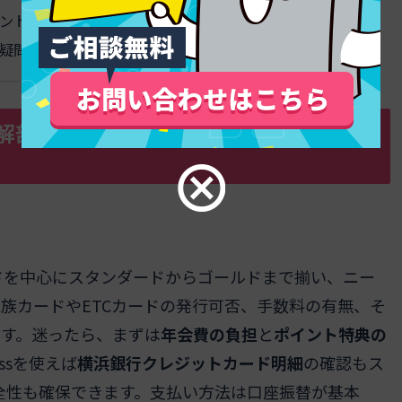
ントまとめ
疑問も解消
解剖！特徴と自分に合った選び方がす
ドを中心にスタンダードからゴールドまで揃い、ニー
族カードやETCカードの発行可否、手数料の有無、そ
す。迷ったら、まずは
年会費の負担
と
ポイント特典の
ssを使えば
横浜銀行クレジットカード明細
の確認もス
全性も確保できます。支払い方法は口座振替が基本