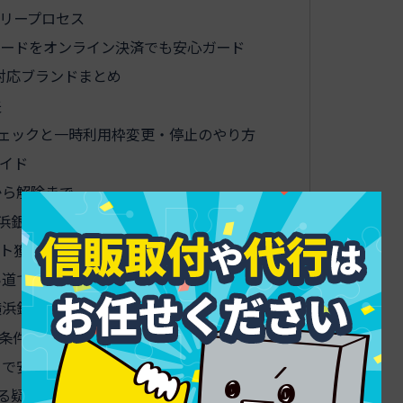
リープロセス
カードをオンライン決済でも安心ガード
対応ブランドまとめ
夫
ェックと一時利用枠変更・停止のやり方
イド
から解除まで
浜銀行のクレジットカード活用術
ト獲得のコツ
い道で最大効率
横浜銀行のクレジットカード実用ガイド
と条件もカンタン解説
まで安心
る疑問に即答！