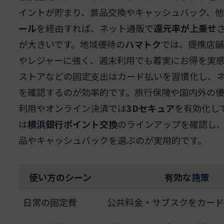
イントが貯まり、景品交換やキャッシュバック、他
ール
を経由すれば、ネット通販で
還元率が上乗せ
が大きいです。地域優待の
ハマトク
では、提携店舗
やレジャーに強く、週末利用でも着実にお得を実
ストアなどの固定支出はカード払いを習慣化し、
を確認するのが効率的です。旅行保険や国内外の
利用やオンライン決済では
3Dセキュア
を有効化し
は
横浜銀行ポイント交換
のラインアップを確認し
品やキャッシュバックを選ぶのが実用的です。
使い方のシーン
有効な施策
日常の固定費
公共料金・サブスクをカード