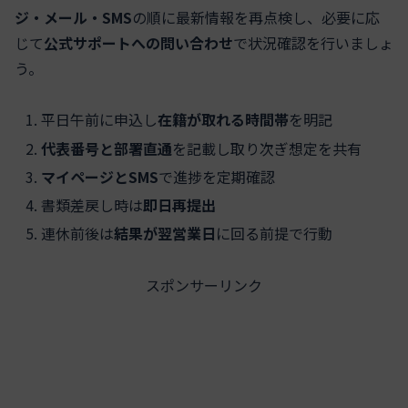
ジ・メール・SMS
の順に最新情報を再点検し、必要に応
じて
公式サポートへの問い合わせ
で状況確認を行いましょ
う。
平日午前に申込し
在籍が取れる時間帯
を明記
代表番号と部署直通
を記載し取り次ぎ想定を共有
マイページとSMS
で進捗を定期確認
書類差戻し時は
即日再提出
連休前後は
結果が翌営業日
に回る前提で行動
スポンサーリンク