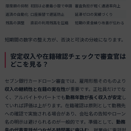
限度額の抑制
初回は必要最小限で申請
審査負担が軽く通過率向上
返済の自動化
口座振替で遅延防止
延滞ゼロの実績づくり
残高の調整
直前の利用残高を圧縮
短期の資金繰り改善が伝わる
短期間の数字の整え方が、否決と可決の分岐になります。
安定収入や在籍確認チェックで審査官は
どこを見る？
セブン銀行カードローン審査では、雇用形態そのものより
収入の継続性と在籍の実在性
が重要です。正社員だけでな
く、アルバイトやパートでも
勤務年数が長く収入が安定
し
ていれば評価は上がります。在籍確認は原則として勤務先
への確認で実施される場合があり、会社名の告知やローン
名の明示は避けられるのが一般的です。準備として、
勤務
先の代表電話がつながる時間帯に申込む
、就業中に電話対