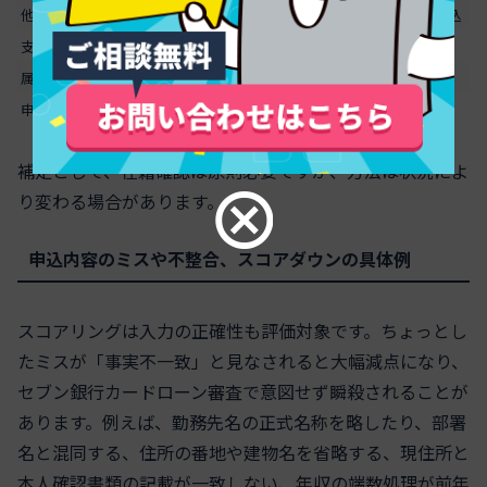
他社借入と件数
件数が多い・総額が高い
希望額を抑え整理後に申込
支払履歴
直近の延滞・遅延
期日厳守で実績改善
属性情報
勤続短期・収入不安定
勤続が伸びてから申込
申込行動
同時多重申込
間隔を空けて申込
補足として、在籍確認は原則必要ですが、方法は状況によ
り変わる場合があります。
申込内容のミスや不整合、スコアダウンの具体例
スコアリングは入力の正確性も評価対象です。ちょっとし
たミスが「事実不一致」と見なされると大幅減点になり、
セブン銀行カードローン審査で意図せず瞬殺されることが
あります。例えば、勤務先名の正式名称を略したり、部署
名と混同する、住所の番地や建物名を省略する、現住所と
本人確認書類の記載が一致しない、年収の端数処理が前年