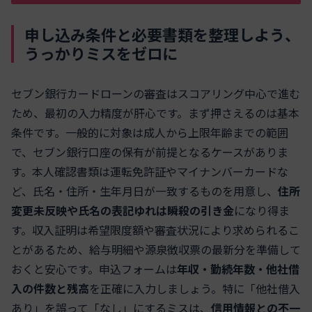
申し込み条件と必要書類を整理しよう、
うっかりミスをゼロに
セブン銀行カードローンの審査はスコアリング中心で進む
ため、最初の入力精度が肝心です。まず押さえるのは基本
条件です。一般的に対象は成人から上限年齢までの範囲
で、セブン銀行口座の保有が前提となるケースがありま
す。本人確認書類は運転免許証やマイナンバーカードな
ど、氏名・住所・生年月日が一致するものを用意し、
住所
変更未反映や氏名の表記ゆれは瞬殺の引き金
になり得ま
す。収入証明は希望限度額や審査状況により求められるこ
とがあるため、給与明細や源泉徴収票の最新分を準備して
おくと安心です。申込フォームは
年収・勤続年数・他社借
入の件数と残高
を正確に入力しましょう。特に「他社借入
あり」を誤って「なし」にするミスは、
信用情報との不一