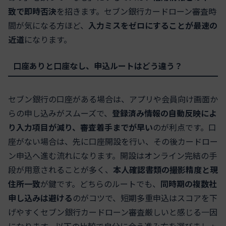
致で即時否決
を招きます。セブン銀行カードローン審査時
間が気になる方ほど、
入力ミスをゼロにすることが最速の
近道
になります。
口座ありと口座なし、申込ルートはどう違う？
セブン銀行の口座がある場合は、アプリや会員向け画面か
らの申し込みがスムーズで、
登録済み情報の自動反映によ
り入力項目が減り、審査着手までが早い
のが利点です。口
座がない場合は、先に口座開設を行い、その後カードロー
ン申込へ進む流れになります。開設はオンライン完結の手
段が用意されることが多く、
本人確認書類の撮影精度と現
住所一致
が鍵です。どちらのルートでも、
同時期の複数社
申し込みは避ける
のがコツで、短期多重申込はスコアを下
げやすくセブン銀行カードローン審査厳しいと感じる一因