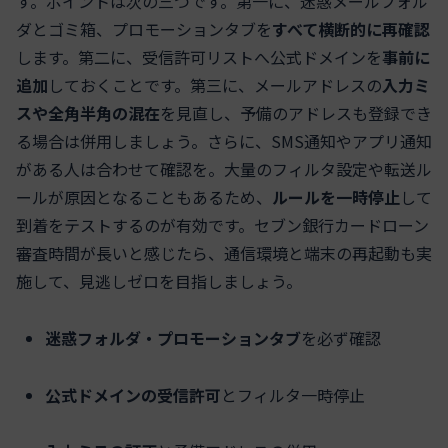
す。ポイントは次の三つです。第一に、迷惑メールフォル
ダとゴミ箱、プロモーションタブを
すべて横断的に再確認
します。第二に、受信許可リストへ公式ドメインを
事前に
追加
しておくことです。第三に、メールアドレスの
入力ミ
スや全角半角の混在
を見直し、予備のアドレスも登録でき
る場合は併用しましょう。さらに、SMS通知やアプリ通知
がある人は合わせて確認を。大量のフィルタ設定や転送ル
ールが原因となることもあるため、
ルールを一時停止
して
到着をテストするのが有効です。セブン銀行カードローン
審査時間が長いと感じたら、通信環境と端末の再起動も実
施して、見逃しゼロを目指しましょう。
迷惑フォルダ・プロモーションタブ
を必ず確認
公式ドメインの受信許可
とフィルタ一時停止