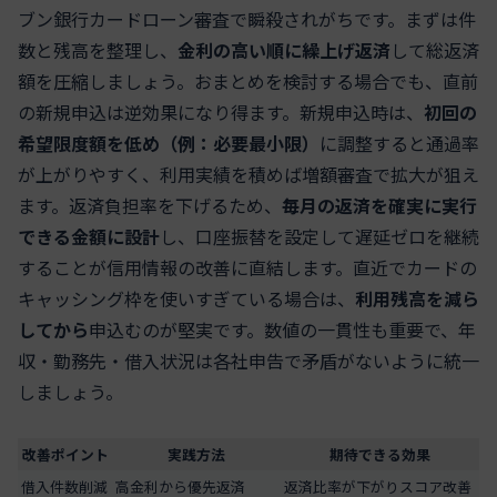
ブン銀行カードローン審査で瞬殺されがちです。まずは件
数と残高を整理し、
金利の高い順に繰上げ返済
して総返済
額を圧縮しましょう。おまとめを検討する場合でも、直前
の新規申込は逆効果になり得ます。新規申込時は、
初回の
希望限度額を低め（例：必要最小限）
に調整すると通過率
が上がりやすく、利用実績を積めば増額審査で拡大が狙え
ます。返済負担率を下げるため、
毎月の返済を確実に実行
できる金額に設計
し、口座振替を設定して遅延ゼロを継続
することが信用情報の改善に直結します。直近でカードの
キャッシング枠を使いすぎている場合は、
利用残高を減ら
してから
申込むのが堅実です。数値の一貫性も重要で、年
収・勤務先・借入状況は各社申告で矛盾がないように統一
しましょう。
改善ポイント
実践方法
期待できる効果
借入件数削減
高金利から優先返済
返済比率が下がりスコア改善