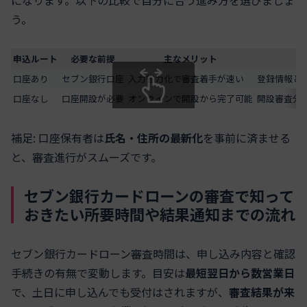
になります。以下の比較で自分に合う進み方を選びましょ
う。
申込ルート
必要な前提
主なメリット
口座あり
セブン銀行口座
入力省力化で審査着手が速い
登録情報と
口座なし
口座開設が必要
オンラインで開設から完了可能
開設審査分
スクロールできます
補足: 口座保有者は
氏名・住所の最新化
を事前に済ませる
と、審査進行がスムーズです。
セブン銀行カードローンの審査で知って
おきたい所要時間や結果通知までの流れ
セブン銀行カードローン審査時間は、申し込み内容と確認
手続きの有無で変動します。目安は
最短翌日から数営業日
で、土日に申し込んでも受付はされますが、
審査結果が来