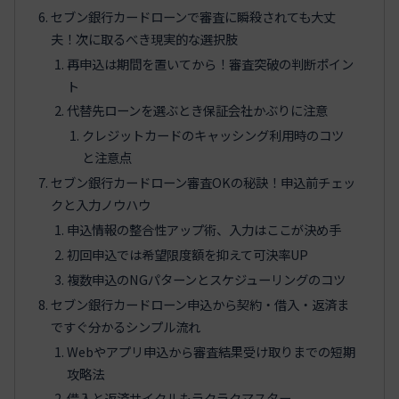
セブン銀行カードローンで審査に瞬殺されても大丈
夫！次に取るべき現実的な選択肢
再申込は期間を置いてから！審査突破の判断ポイン
ト
代替先ローンを選ぶとき保証会社かぶりに注意
クレジットカードのキャッシング利用時のコツ
と注意点
セブン銀行カードローン審査OKの秘訣！申込前チェッ
クと入力ノウハウ
申込情報の整合性アップ術、入力はここが決め手
初回申込では希望限度額を抑えて可決率UP
複数申込のNGパターンとスケジューリングのコツ
セブン銀行カードローン申込から契約・借入・返済ま
ですぐ分かるシンプル流れ
Webやアプリ申込から審査結果受け取りまでの短期
攻略法
借入と返済サイクルもラクラクマスター