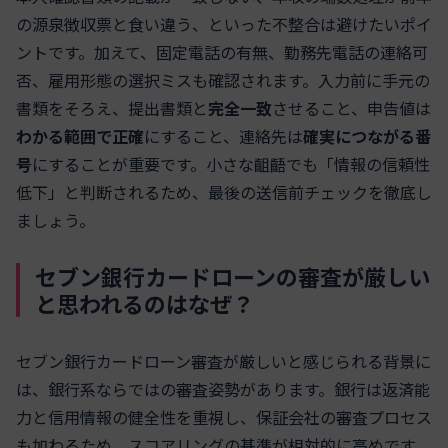
の源泉徴収票と食い違う、といった不整合は避けたいポイ
ントです。加えて、固定電話の有無、勤務先電話の連絡可
否、雇用形態の選択ミスも確認されます。入力前に手元の
書類をそろえ、提出書類と
完全一致
させること、申告値は
わかる範囲で正確
にすること、連絡先は
確実につながる番
号
にすることが重要です。小さな齟齬でも「情報の信頼性
低下」と判断されるため、最後の送信前チェックを徹底し
ましょう。
セブン銀行カードローンの審査が厳しい
と思われるのはなぜ？
セブン銀行カードローン審査が厳しいと感じられる背景に
は、銀行系ならではの審査姿勢があります。銀行は返済能
力と信用情報の健全性を重視し、保証会社の審査プロセス
も加わるため、スコアリングの基準が相対的に高めです。