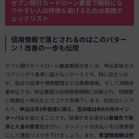
セブン銀行カードローン審査で瞬殺にな
りやすい人の特徴＆避けるための実践チ
ェックリスト
信用情報で落とされるのはこのパター
ン！改善の一歩も伝授
セブン銀行カードローン審査瞬殺の多くは、申込直後のス
コアリングで基準に届かないケースです。特に目立つの
が、直近の延滞や債務整理などの異動情報、そして短期多
重申込です。申込履歴は信用情報機関に記録され、短期間
に複数社へ申込むとスコアが急降下します。対処はシンプ
ルで、
申込は月1件程度に抑え、否決後は約6カ月のイン
ターバル
を空けることです。延滞がある場合は
最優先で完
済と入金の安定化
を行い、クレジットの支払いを口座振替
にして遅延リスクを下げましょう。また、
希望限度額は控