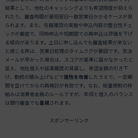
結果として、他社のキャッシングよりも希望限度が抑えら
れたり、審査時間が最短翌日〜数営業日かかるケースが見
られます。また、在籍確認の実施や申込内容の整合性チェ
ックが厳密で、同時申込や短期間での再申込は評価を下げ
る傾向があります。土日に申し込んでも審査結果が来ない
と感じる声は、営業日処理のタイムラグが要因です。否決
メールが早かった場合は、スコアが基準に届かなかったと
捉え、他社借入や延滞履歴の見直し、希望金額の引き下
げ、勤続の積み上げなどで
属性を改善
したうえで、一定期
間を空けてからの再検討が有効です。なお、総量規制の枠
組みは消費者金融のルールですが、年収と借入のバランス
は銀行審査でも
重視
されます。
スポンサーリンク