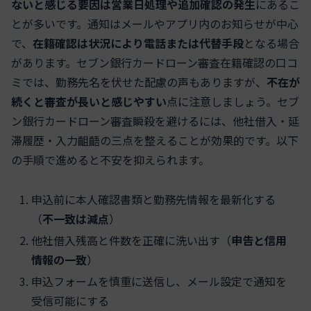
ないと感じる要因は営業日処理や追加確認の発生
にあるこ
とが多いです。通知はメールやアプリ内のお知らせが中心
で、
在籍確認は状況により電話または代替手段
となる場合
があります。セブン銀行カードローン審査在籍確認の口コ
ミでは、勤務先名を伏せた配慮の声もありますが、
不在が
続くと審査が長いと感じやすい
点に注意しましょう。セブ
ン銀行カードローン審査瞬殺を避けるには、他社借入・延
滞履歴・入力齟齬の三点を整えることが効果的です。以下
の手順で進めると不安を抑えられます。
申込前に本人確認書類と勤務先情報を最新化する
（
不一致は減点
）
他社借入残高と件数を正確に洗い出す（
申告と信用
情報の一致
）
申込フォームを慎重に送信し、メール設定で通知を
受信可能にする