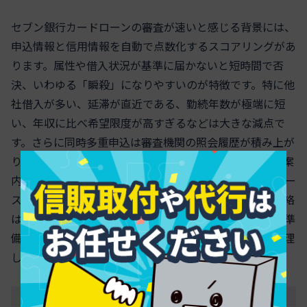
セブン銀行カードローンの審査が速いと感じる背景には、
申込情報と信用情報を自動で点数化するスコアリングがあ
ります。属性や借入状況が基準に届かないと短時間で否
決、いわゆる「瞬殺」になりやすいのが特徴です。特に他
社借入が多い、延滞が直近である、勤続年数が極端に短
い、年収に比べ希望限度が高すぎるなどは大きな減点で
す。さらに同時多重申込は審査機関の照会履歴が積み上が
り、信用情報の評価を下げます。審査時間は最短翌日と案
内されますが、内容次第では即時に否決メールというケー
スもあります。土日申込は受付自体は可能でも、結果連絡
は営業日の処理に左右されるため、時間に余裕をもって準
備することが大切です。以下の表で主なチェック軸を整理
します。
チェック軸
減点となりやすい例
回避のポイント