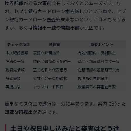
ける配慮
があるか事前共有しておくとスムーズです。な
お、セブン銀行カードローン審査厳しいという声や、セブ
ン銀行カードローン審査結果来ないという口コミもありま
すが、多くは
情報不一致や書類不備
が原因です。
チェック項目
具体策
重要ポイント
本人確認書類
表裏の鮮明撮影
有効期限内・反射防止
住所の一致
申込と書類の表記統一
番地・部屋番号まで一致
勤務先情報
正式名称と代表番号
在籍確認の通話可否共有
補助書類
公共料金等の郵送物
現住所の客観証明
再提出後
アップロード即日
数営業日の再審査目安
簡単なミス修正で進行は一気に早まります。案内に沿った
迅速な再提出
が近道です。
土日や祝日申し込みだと審査はどう進