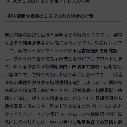
入力ミスの訂正
と予備アドレスの併用
申込情報や書類のミスで遅れる場合の対策
申込内容の誤記や画像不鮮明などの軽微なミスでも、審査
は止まり
結果が来ない
状態になりがちです。対応はシンプ
ルで、案内メールやマイページの
不足書類通知を即確認
し、求められた書類を
指示形式どおり
にアップロードしま
す。本人確認書類は
有効期限内・四隅まで鮮明・反射なし
が基本です。住所や氏名は申込情報と完全一致させ、引越
直後は
現住所が分かる補助書類
を追加しましょう。勤務先
情報は在籍確認に直結するため、
正式名称・代表電話・内
線
を正確に。提出後の再審査は、目安として
最短翌日から
数営業日
で進みます。重複申込は審査の妨げになるため避
けてください。セブン銀行カードローン在籍確認は原則事
務的に行われるため、会社の受付に
私用名義での連絡を避