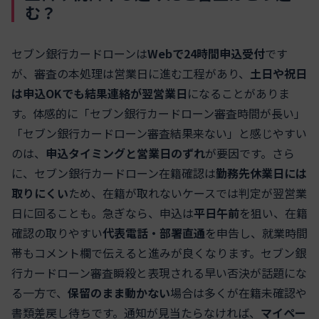
む？
セブン銀行カードローンは
Webで24時間申込受付
です
が、審査の本処理は営業日に進む工程があり、
土日や祝日
は申込OKでも結果連絡が翌営業日
になることがありま
す。体感的に「セブン銀行カードローン審査時間が長い」
「セブン銀行カードローン審査結果来ない」と感じやすい
のは、
申込タイミングと営業日のずれ
が要因です。さら
に、セブン銀行カードローン在籍確認は
勤務先休業日には
取りにくい
ため、在籍が取れないケースでは判定が翌営業
日に回ることも。急ぎなら、申込は
平日午前
を狙い、在籍
確認の取りやすい
代表電話・部署直通
を申告し、就業時間
帯もコメント欄で伝えると進みが良くなります。セブン銀
行カードローン審査瞬殺と表現される早い否決が話題にな
る一方で、
保留のまま動かない
場合は多くが在籍未確認や
書類差戻し待ちです。通知が見当たらなければ、
マイペー