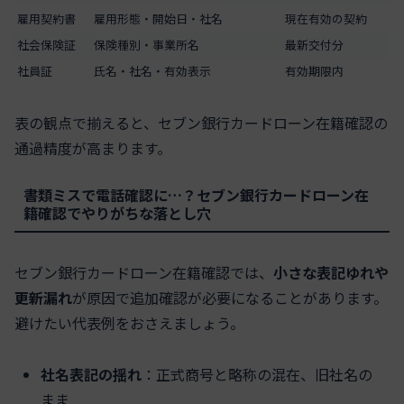
雇用契約書
雇用形態・開始日・社名
現在有効の契約
社会保険証
保険種別・事業所名
最新交付分
社員証
氏名・社名・有効表示
有効期限内
表の観点で揃えると、セブン銀行カードローン在籍確認の
通過精度が高まります。
書類ミスで電話確認に…？セブン銀行カードローン在
籍確認でやりがちな落とし穴
セブン銀行カードローン在籍確認では、
小さな表記ゆれや
更新漏れ
が原因で追加確認が必要になることがあります。
避けたい代表例をおさえましょう。
社名表記の揺れ
：正式商号と略称の混在、旧社名の
まま