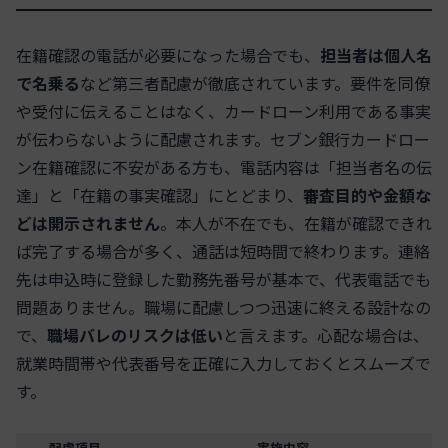
在籍確認の電話が必要になった場合でも、
担当者は個人名
で名乗る
など第三者配慮が徹底されています。要件を同僚
や受付に伝えることはなく、カードローン利用である事実
が伝わらないように配慮されます。セブン銀行カードロー
ン在籍確認に不安がある方も、電話内容は「担当者名の伝
達」と「在籍の事実確認」にとどまり、
審査目的や金額な
どは開示されません
。本人が不在でも、在籍が確認できれ
ば完了する場合が多く、通話は短時間で終わります。連絡
先は申込時に登録した勤務先番号が基本で、代表電話でも
問題ありません。職場に配慮しつつ迅速に終える設計なの
で、
職場バレのリスクは低い
と言えます。心配な場合は、
就業時間帯や代表番号を正確に入力しておくとスムーズで
す。
配慮項目
実施内容