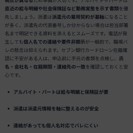
直近の給与明細や社会保険証など勤務実態を示す書類
を優
先しましょう。派遣は
派遣元の雇用契約が基軸
になること
が多く、派遣先の代表番号しか分からない場合は担当部署
名まで明記できる資料を添えるとスムーズです。電話が発
生しても
個人名での連絡や要件非開示
が一般的で、職場バ
レの懸念は抑えられます。セブン銀行カードローン在籍確
認に不安がある人は、申込前に手元の書類を点検し、
氏
名・会社名・在籍期間・連絡先の一致
を確認しておくと安
心です。
アルバイト・パートは給与明細と保険証が要
派遣は派遣元情報を軸に整えるのが安全
連絡があっても個人名対応でバレにくい