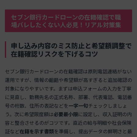
セブン銀行カードローンの在籍確認で職
場バレしたくない人必見！リアル対策集
申し込み内容のミス防止と希望額調整で
在籍確認リスクを下げるコツ
セブン銀行カードローンの在籍確認は原則電話連絡がない
運用ですが、情報の齟齬や希望額が高すぎると追加確認の
対象になりやすいです。まずは申込フォームの入力を丁寧
に見直し、勤務先名の正式名称、部署、代表電話、電話番
号の桁数、住所の表記などを
一字一句
チェックしましょ
う。次に希望限度額は
必要最小限
に設定し、収入証明の内
容と整合させるのがコツです。直近の給与明細や社会保険
証など
在籍を示す書類
を準備し、提出データの鮮明さと最