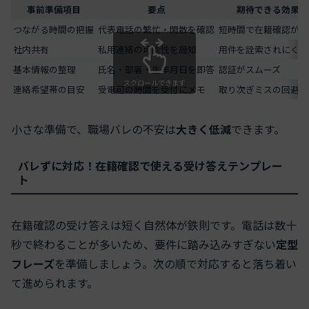
事前準備項目
要点
期待できる効果
つながる時間の把握
代表電話の繁忙・閑散を確認
短時間で在籍確認が完
社内共有
私用連絡の可能性を周知
用件を詮索されにくい
基本情報の整理
氏名・部署・生年月日を即答
認証がスムーズ
スクロールできます
連絡希望帯の目安
受電可の時間を受付にメモ
取り次ぎミスの回避
小さな準備で、職場バレの不安は
大きく低減
できます。
バレずに対応！在籍確認で使える受け答えテンプレー
ト
在籍確認の受け答えは短く自然体が鉄則です。電話は数十
秒で終わることが多いため、要件に踏み込みすぎない
定型
フレーズ
を準備しましょう。次の順で対応すると落ち着い
て進められます。