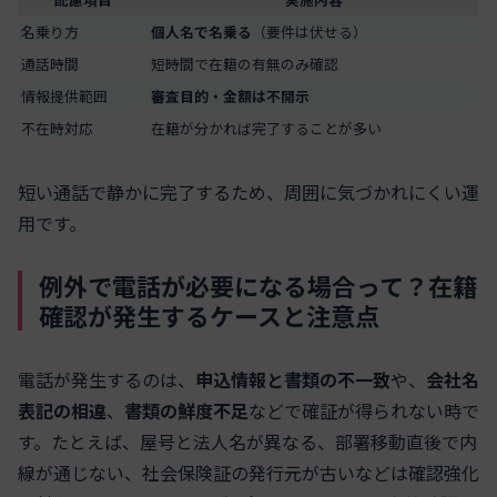
名乗り方
個人名で名乗る
（要件は伏せる）
通話時間
短時間で在籍の有無のみ確認
情報提供範囲
審査目的・金額は不開示
不在時対応
在籍が分かれば完了することが多い
短い通話で静かに完了するため、周囲に気づかれにくい運
用です。
例外で電話が必要になる場合って？在籍
確認が発生するケースと注意点
電話が発生するのは、
申込情報と書類の不一致
や、
会社名
表記の相違
、
書類の鮮度不足
などで確証が得られない時で
す。たとえば、屋号と法人名が異なる、部署移動直後で内
線が通じない、社会保険証の発行元が古いなどは確認強化