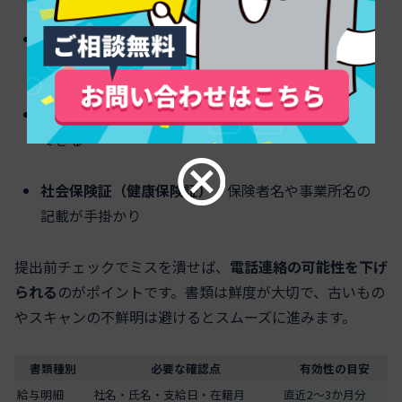
給与明細（直近2〜3か月）
：会社名・氏名・支給日
が明確
雇用契約書や内定通知
：雇用形態と在職期間が確認
できる
社会保険証（健康保険証）
：保険者名や事業所名の
記載が手掛かり
提出前チェックでミスを潰せば、
電話連絡の可能性を下げ
られる
のがポイントです。書類は鮮度が大切で、古いもの
やスキャンの不鮮明は避けるとスムーズに進みます。
書類種別
必要な確認点
有効性の目安
給与明細
社名・氏名・支給日・在籍月
直近2〜3か月分