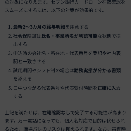
の対象になりえます。セブン銀行カードローン在籍確認を
スムーズにするには、以下の対策が効果的です。
最新2〜3カ月の給与明細
を用意する
社会保険証は
氏名・事業所名が判読可能
な状態で提
出する
申込時の会社名・所在地・代表番号を
登記や社内表
記と一致
させる
試用期間やシフト制の場合は
勤務実態が分かる書類
を添える
日中つながる代表番号や代表受付時間を
正確に入力
する
上記を満たせば、
在籍確認なしで完了
する可能性が高まり
ます。万一電話になっても、個人名対応で目的は伏せられ
るため、職場バレのリスクは抑えられます。なお、審査時