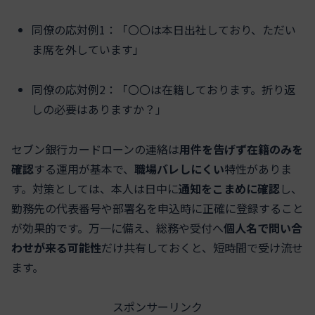
同僚の応対例1：「〇〇は本日出社しており、ただい
ま席を外しています」
同僚の応対例2：「〇〇は在籍しております。折り返
しの必要はありますか？」
セブン銀行カードローンの連絡は
用件を告げず在籍のみを
確認
する運用が基本で、
職場バレしにくい
特性がありま
す。対策としては、本人は日中に
通知をこまめに確認
し、
勤務先の代表番号や部署名を申込時に正確に登録すること
が効果的です。万一に備え、総務や受付へ
個人名で問い合
わせが来る可能性
だけ共有しておくと、短時間で受け流せ
ます。
スポンサーリンク