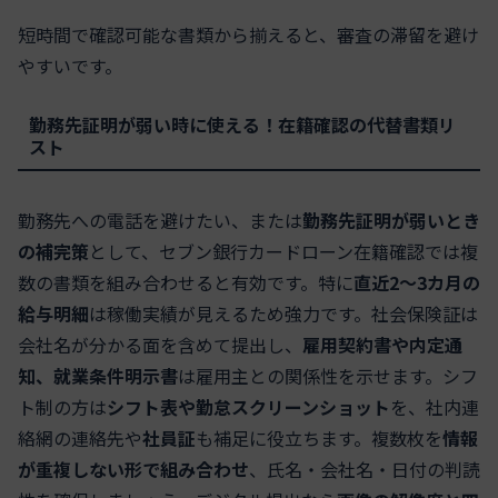
短時間で確認可能な書類から揃えると、審査の滞留を避け
やすいです。
勤務先証明が弱い時に使える！在籍確認の代替書類リ
スト
勤務先への電話を避けたい、または
勤務先証明が弱いとき
の補完策
として、セブン銀行カードローン在籍確認では複
数の書類を組み合わせると有効です。特に
直近2〜3カ月の
給与明細
は稼働実績が見えるため強力です。社会保険証は
会社名が分かる面を含めて提出し、
雇用契約書や内定通
知、就業条件明示書
は雇用主との関係性を示せます。シフ
ト制の方は
シフト表や勤怠スクリーンショット
を、社内連
絡網の連絡先や
社員証
も補足に役立ちます。複数枚を
情報
が重複しない形で組み合わせ
、氏名・会社名・日付の判読