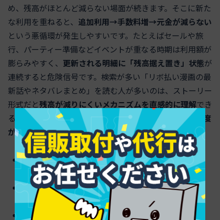
め、残高がほとんど減らない場面が続きます。そこに新た
な利用を重ねると、
追加利用→手数料増→元金が減らない
という悪循環が発生しやすいです。たとえばセールや旅
行、パーティー準備などイベントが重なる時期は利用額が
膨らみやすく、
更新される明細に「残高据え置き」状態
が
連続すると危険信号です。検索が多い「リボ払い漫画の最
新話やネタバレまとめ」を読む人が多いのは、ストーリー
形式だと
残高が減りにくいメカニズムを直感的に理解
でき
るからです。最初は小さな便利さでも、
固定額と利用頻度
がかみ合うと雪だるま
になり得ます。
固定額の支払いでは手数料が先行しがち
追加利用が積み上がると残高が視覚以上に重くなる
明細の更新で元金減少の遅さを必ず確認する