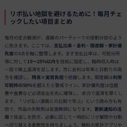
リボ払い地獄を避けるために！毎月チェ
ックしたい項目まとめ
毎月の定点観測が、漫画のパーティーでの役割分担のよう
に効きます。ここでは、
支払比率・金利・限度額・家計優
先度
の4点を軸に整理します。まず支払比率は、可処分所
得に対して
15～25％以内
を目処に設定し、臨時収入時は
一括で繰上返済を足します。次に金利は年率と日割りの両
方を確認し、
残高×実質負担
で把握します。限度額は
利用
可能枠の50％
を超えたら警戒ライン。家計優先度は住居
費や食費など必須支出を先に確保し、余力で返済を厚くし
ます。「リボ払い漫画との比較で学ぶ」という読み方も有
効で、作品の失敗例は反面教師になります。
更新通知の活
用
で見逃しを防ぎ、必要に応じて一時的にリボ解除や分割
へ切り替える柔軟性を持ちましょう。無料の家計アプリや