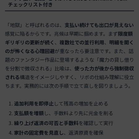
チェックリスト付き
「地獄」と呼ばれるのは、
支払い続けても出口が見えない
感覚に陥るからです。兆候は早期に掴めます。まず
限度額
ギリギリの更新が続く
、
複数社での並行利用
、
明細を開く
のが怖くなる心理回避
が重なったら要注意です。また、話
題のファンタジー作品に登場するような「魔力の貸し借り
を分割で徴収される」比喩は、
使った力が後から強制徴収
される
構造をイメージしやすく、リボの仕組み理解に役立
ちます。実務的には次の手順で立て直しを図りましょう。
追加利用を即停止
して残高の増加を止める
支払額を増額
し、手数料より先に元金を削る
繰り上げ返済の可否と手数料
を確認して実行
家計の固定費を見直し
、返済原資を確保