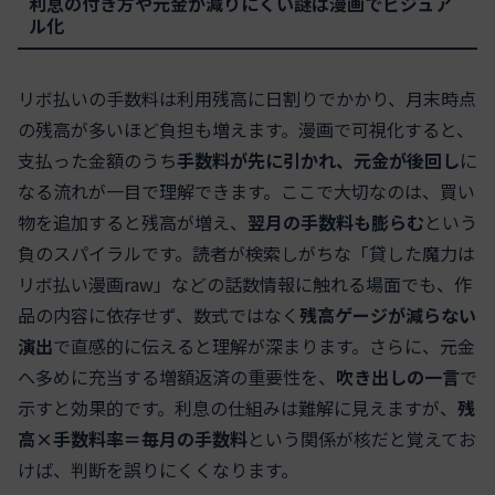
利息の付き方や元金が減りにくい謎は漫画でビジュア
ル化
リボ払いの手数料は利用残高に日割りでかかり、月末時点
の残高が多いほど負担も増えます。漫画で可視化すると、
支払った金額のうち
手数料が先に引かれ、元金が後回し
に
なる流れが一目で理解できます。ここで大切なのは、買い
物を追加すると残高が増え、
翌月の手数料も膨らむ
という
負のスパイラルです。読者が検索しがちな「貸した魔力は
リボ払い漫画raw」などの話数情報に触れる場面でも、作
品の内容に依存せず、数式ではなく
残高ゲージが減らない
演出
で直感的に伝えると理解が深まります。さらに、元金
へ多めに充当する増額返済の重要性を、
吹き出しの一言
で
示すと効果的です。利息の仕組みは難解に見えますが、
残
高×手数料率＝毎月の手数料
という関係が核だと覚えてお
けば、判断を誤りにくくなります。