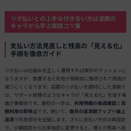
リボ払いとの上手な付き合い方は漫画の
キャラから学ぶ実践コツ集
支払い方法見直しと残高の「見える化」
手順を徹底ガイド
リボ払いは仕組みを正しく運用すれば家計のクッションに
なりますが、放置すると利息が強制的に徴収されて残高が
減りにくくなります。話題のリボ払いを題材にした漫画で
は、サポート妖精のようなキャラが「見える化」を促す場
面が象徴的です。最初の一歩は、
利用明細の毎週確認
と
高
額利用の即停止
です。続いて、
毎月の返済額アップ
や
繰上
返済
で利息部分を圧縮します。さらに支払い方式の再設定
で、少額固定から比率指定に変更すると、増えた残高へ自