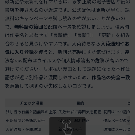
最新話や最新刊を探すときは、まず正規の電子書店と紙の
書店を押さえるのが近道です。公式配信は更新が早く、話
無料のキャンペーンや試し読みの枠が広いことが多いの
で、
無料話の範囲
と
配信ペース
を確認しましょう。検索時
は作品名とあわせて「最新話」「最新刊」「更新」を組み
合わせると見つけやすいです。入荷待ちなら
入荷通知
や
お
気に入り登録
を使うと、新刊発売時にすぐ気づけます。違
法なraw配布はウイルスや個人情報流出の危険が高いので
避けてください。リボ払い漫画として話題になった本作は
語感が近い別作品と混同しやすいため、
作品名の完全一致
を意識して探すのが失敗しないコツです。
チェック項目
目的
ヒン
試し読み有無と話無料の上限
失敗せずに雰囲気を把握
初回は1～3話が
更新頻度と最新話番号
追いかけ漏れ防止
作品ページの更新
入荷通知・在庫通知
新刊を即入手
通知はメールとア