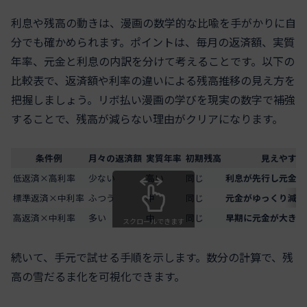
利息や残高の動きは、漫画の数学的な比喩を手がかりに自
分でも確かめられます。ポイントは、毎月の返済額、実質
年率、元金と利息の内訳を分けて考えることです。以下の
比較表で、返済額や利率の違いによる残高推移の見え方を
把握しましょう。リボ払い漫画の学びを現実の数字で補強
することで、残高が減らない理由がクリアになります。
条件例
月々の返済額
実質年率
初期残高
見えやすい
低返済×高利率
少ない
高い
同じ
利息が先行し元金が
標準返済×中利率
ふつう
中
同じ
元金がゆっくり減少
高返済×中利率
多い
中
同じ
早期に元金が大きく
スクロールできます
続いて、手元で試せる手順を示します。数分の計算で、残
高の雪だるま化を可視化できます。