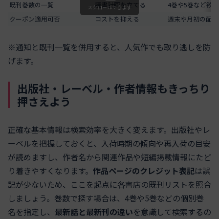
既刊巻数の一覧
読書計画を立てる
4巻や5巻など欲
スクロールできます
クーポン適用可否
コストを抑える
週末や月初の配布
※通知と既刊一覧を併用すると、人気作でも取り逃しを防
げます。
出版社・レーベル・作者情報もきっちり
押さえよう
正確な基本情報は検索効率を大きく変えます。出版社やレ
ーベルを把握しておくと、入荷時期の傾向や再入荷の目安
が読めますし、作者名から関連作品や短編掲載情報にたど
り着きやすくなります。
作品ページのクレジット表記
は誤
記が少ないため、ここを起点に各書店の既刊リストを照合
しましょう。巻数で探す場合は、4巻や5巻などの個別巻
名を指定し、
最新話と最新刊の違い
を意識して検索するの