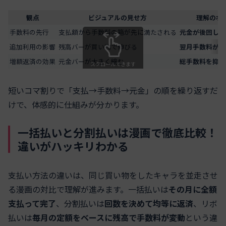
観点
ビジュアルの見せ方
理解のポ
手数料の先行
支払額から手数料の箱が先に満たされる
元金が後回し
に
追加利用の影響
残高バーが買い物で伸びる
翌月手数料が増
増額返済の効果
元金バーが大きく縮む
総手数料を抑え
スクロールできます
短いコマ割りで「支払→手数料→元金」の順を繰り返すだ
けで、体感的に仕組みが分かります。
一括払いと分割払いは漫画で徹底比較！
違いがハッキリわかる
支払い方法の違いは、同じ買い物をしたキャラを並走させ
る漫画の対比で理解が進みます。一括払いは
その月に全額
支払って完了
、分割払いは
回数を決めて均等に返済
、リボ
払いは
毎月の定額をベースに残高で手数料が変動
という違