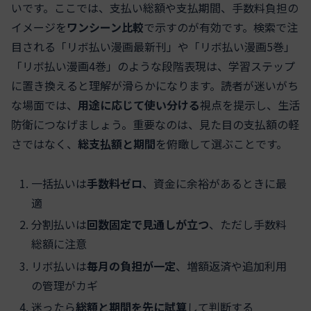
いです。ここでは、支払い総額や支払期間、手数料負担の
イメージを
ワンシーン比較
で示すのが有効です。検索で注
目される「リボ払い漫画最新刊」や「リボ払い漫画5巻」
「リボ払い漫画4巻」のような段階表現は、学習ステップ
に置き換えると理解が滑らかになります。読者が迷いがち
な場面では、
用途に応じて使い分ける
視点を提示し、生活
防衛につなげましょう。重要なのは、見た目の支払額の軽
さではなく、
総支払額と期間
を俯瞰して選ぶことです。
一括払いは
手数料ゼロ
、資金に余裕があるときに最
適
分割払いは
回数固定で見通しが立つ
、ただし手数料
総額に注意
リボ払いは
毎月の負担が一定
、増額返済や追加利用
の管理がカギ
迷ったら
総額と期間を先に試算
して判断する