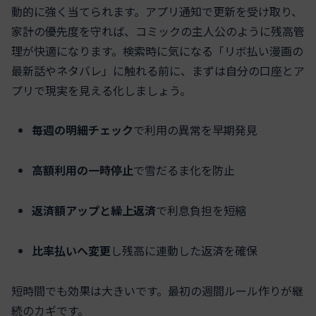
動的に強く当てられます。アプリ通知で更新を受け取り、
家計の優先度を守れば、コミックの主人公のように残高管
理が快適になります。検索時に気になる「リボ払い漫画の
最新話やネタバレ」に触れる前に、まずは自分の口座とア
プリで現実を見える化しましょう。
毎週の明細チェック
で利用の異常を早期発見
高額利用の一時停止
で雪だるま化を防止
返済額アップと繰上返済
で利息負担を短縮
比率払いへ変更
し残高に連動した返済を確保
短時間でも効果は大きいです。最初の週間ルール作りが継
続のカギです。