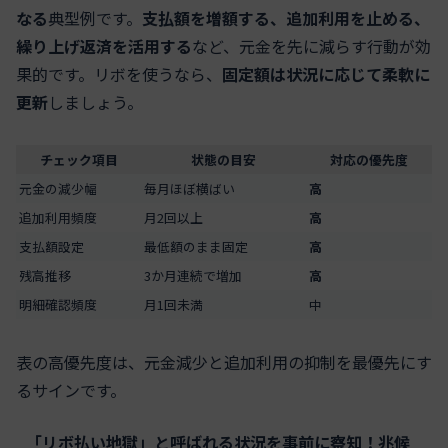
なる
典型例です。
支払額を増額する、追加利用を止める、
繰り上げ返済を活用する
など、元金を先に減らす行動が効
果的です。リボを使うなら、
固定額は状況に応じて柔軟に
更新
しましょう。
チェック項目
状態の目安
対応の優先度
元金の減少幅
毎月ほぼ横ばい
高
追加利用頻度
月2回以上
高
支払額設定
最低額のまま固定
高
残高推移
3か月連続で増加
高
明細確認頻度
月1回未満
中
表の高優先度は、元金減少と追加利用の抑制を最優先にす
るサインです。
「リボ払い地獄」と呼ばれる状況を事前に察知！兆候