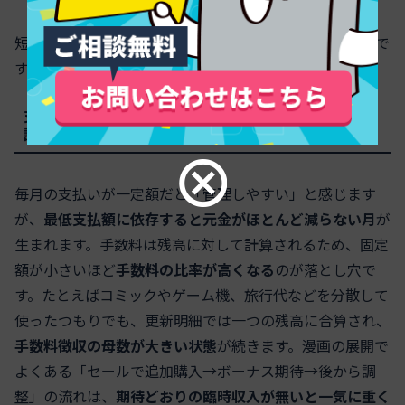
短期での快適さより、長期の支払総額を見る視点が重要で
す。
支払い額が固定だと見えない負担がドンドン増える？
読めば納得の具体例
毎月の支払いが一定額だと「管理しやすい」と感じます
が、
最低支払額に依存すると元金がほとんど減らない月
が
生まれます。手数料は残高に対して計算されるため、固定
額が小さいほど
手数料の比率が高くなる
のが落とし穴で
す。たとえばコミックやゲーム機、旅行代などを分散して
使ったつもりでも、更新明細では一つの残高に合算され、
手数料徴収の母数が大きい状態
が続きます。漫画の展開で
よくある「セールで追加購入→ボーナス期待→後から調
整」の流れは、
期待どおりの臨時収入が無いと一気に重く