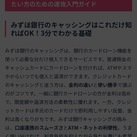
たい方のための速攻入門ガイド
みずほ銀行のキャッシングはこれだけ知
ればOK！3分でわかる基礎
みずほ銀行のキャッシングは、銀行のカードローン機能を
使って必要な分だけ借入できるサービスです。普通預金の
キャッシュカードにカードローンを付ければ、ATMやスマ
ホからいつでも借入と返済ができます。クレジットカード
のキャッシングと迷う方は、
金利の違い
と
使い勝手
で選ぶ
のがコツです。一般に銀行カードローンの方が金利は低め
で、限度額や返済方法の柔軟性に優れます。一方、クレジ
ットカードは手元のカードだけで即利用しやすい反面、金
利は高くなりがちです。みずほ銀行キャッシングの強み
は、
口座連携のスムーズさ
と
ATM・ネットの利便性
。うま
く使い分ければ、利息負担を抑えながら急な出費にも素早