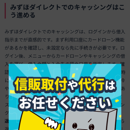
みずほダイレクトでのキャッシングはこ
う進める
みずほダイレクトでのキャッシングは、ログインから借入
指示までが直感的です。まず利用口座にカードローン機能
があるかを確認し、未設定なら先に手続きが必要です。ロ
グイン後、メニューからカードローンやキャッシングの借
入を選び、借入金額と入金先の預金口座を指定します。確
認画面で内容と利息の目安をチェックし、実行すれば即時
に口座へ入金されます。エラーが出る場合は、利用可能枠
や暗証番号の誤入力、メンテナンス時間が原因のことがあ
ります。安全のため、公共のWi‑Fiは避け、ワンタイムパ
スワードを有効化すると安心です。みずほ銀行キャッシン
グの強みは、
手数料なしで24時間手続きできる点
と
繰り
返し借入・返済ができる柔軟性
にあります。取引履歴から
返済計画を見直し、
返済額と返済日を必ず事前確認
しまし