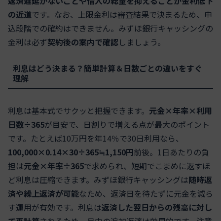
返済遅延がないことや借入の総量を抑えることが金利低下
の近道
です。なお、上限金利は審査結果で決まるため、申
込段階での確約はできません。みずほ銀行キャッシングの
金利は必ず
契約後の案内で確認
しましょう。
利息はどう決まる？簡単計算＆日数ごとの違いをすぐ
理解
利息は基本式でサクッと把握できます。
元金×年率×利用
日数÷365
が目安で、日割りで増える点が最大のポイント
です。たとえば10万円を年14％で30日利用なら、
100,000×0.14×30÷365≒1,150円
前後。1日あたりの負
担は
元金×年率÷365
で求められ、短期でこまめに返すほ
ど利息は圧縮できます。みずほ銀行キャッシングは
随時返
済や繰上返済が可能
なため、返済日を待たずに元金を減ら
す運用が有効です。利息は
返済した翌日からの残高に対し