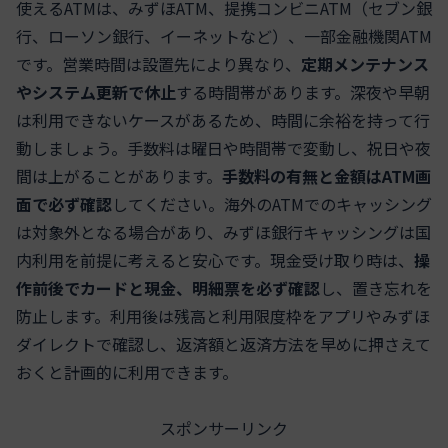
使えるATMは、みずほATM、提携コンビニATM（セブン銀
行、ローソン銀行、イーネットなど）、一部金融機関ATM
です。営業時間は設置先により異なり、
定期メンテナンス
やシステム更新で休止
する時間帯があります。深夜や早朝
は利用できないケースがあるため、時間に余裕を持って行
動しましょう。手数料は曜日や時間帯で変動し、祝日や夜
間は上がることがあります。
手数料の有無と金額はATM画
面で必ず確認
してください。海外のATMでのキャッシング
は対象外となる場合があり、みずほ銀行キャッシングは国
内利用を前提に考えると安心です。現金受け取り時は、
操
作前後でカードと現金、明細票を必ず確認
し、置き忘れを
防止します。利用後は残高と利用限度枠をアプリやみずほ
ダイレクトで確認し、返済額と返済方法を早めに押さえて
おくと計画的に利用できます。
スポンサーリンク