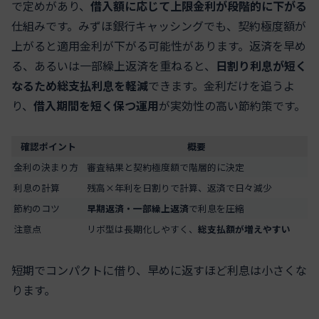
で定めがあり、
借入額に応じて上限金利が段階的に下がる
仕組みです。みずほ銀行キャッシングでも、契約極度額が
上がると適用金利が下がる可能性があります。返済を早め
る、あるいは一部繰上返済を重ねると、
日割り利息が短く
なるため総支払利息を軽減
できます。金利だけを追うよ
り、
借入期間を短く保つ運用
が実効性の高い節約策です。
確認ポイント
概要
金利の決まり方
審査結果と契約極度額で階層的に決定
利息の計算
残高×年利を日割りで計算、返済で日々減少
節約のコツ
早期返済・一部繰上返済
で利息を圧縮
注意点
リボ型は長期化しやすく、
総支払額が増えやすい
短期でコンパクトに借り、早めに返すほど利息は小さくな
ります。