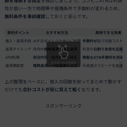
額を増額する設定
を検討しましょう。コンビニATMは利便
性が高い一方で時間帯や提携条件で手数料が変わるため、
無料条件を事前確認
しておくと安心です。
節約ポイント
おすすめ方法
期待できる効果
借入・返済手段
みずほダイレクト中心に利用
手数料ゼロ
で往復コストを
返済タイミング
月内の
随時返済・繰上返済
利息の
日割り負担を圧縮
ATM利用
優遇時間・提携条件を確認
無駄なATM手数料を回避
スクロールできます
返済額設定
増額返済・一括返済
の活用
元金減少スピードを加速
上の整理をベースに、借入の回数を絞ってまとめて動かす
だけでも
合計コストが目に見えて軽く
なります。
スポンサーリンク