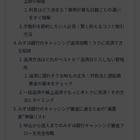
上限の秘密
利息はどう決まる？簡単計算＆日数ごとの違い
をすぐ理解
手数料を節約したい人必見！賢く抑えるコツと取引
方法
みずほ銀行のキャッシング返済攻略！ラクに完済でき
る秘訣
返済方法はどれがベストか？返済日ミスしない管理
術
返済に遅れそうな時も大丈夫！対処法と遅延損
害金の基本をチェック
一括返済や繰上返済でもっとオトクに完済！その方
法とタイミング
みずほ銀行のキャッシング審査に通るための“最重
要”準備リスト
申込から借入までのみずほ銀行キャッシング審査フ
ローを完全攻略