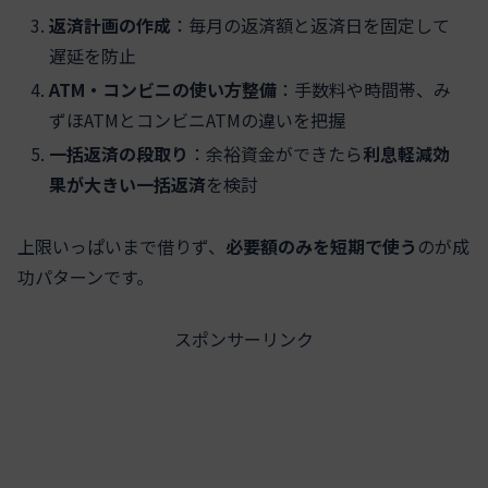
返済計画の作成
：毎月の返済額と返済日を固定して
遅延を防止
ATM・コンビニの使い方整備
：手数料や時間帯、み
ずほATMとコンビニATMの違いを把握
一括返済の段取り
：余裕資金ができたら
利息軽減効
果が大きい一括返済
を検討
上限いっぱいまで借りず、
必要額のみを短期で使う
のが成
功パターンです。
スポンサーリンク