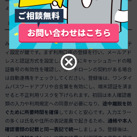
ょう。
利用口座の登録や初回設定でつまずかないためのコツ
みずほダイレクトの初回設定では、利用登録とセキュリテ
ィ設定が鍵です。まず利用口座の登録を行い、メールアド
レスと認証方式を設定します。次にキャッシュカードの暗
証番号の有効性を確認し、カードローンの契約がある場合
は自動連携をチェックしてください。登録後は、ワンタイ
ムパスワードアプリや合言葉を有効にし、端末認証を済ま
せると不正利用リスクを下げられます。初回は本人確認書
類の入力や利用規定への同意が必要になり、
途中離脱を防
ぐために所要時間を確保
しておくと安心です。入力エラー
の多くは氏名や住所の表記差異で起きるため、
通帳や本人
確認書類の記載と同一表記で統一
しましょう。登録後は、