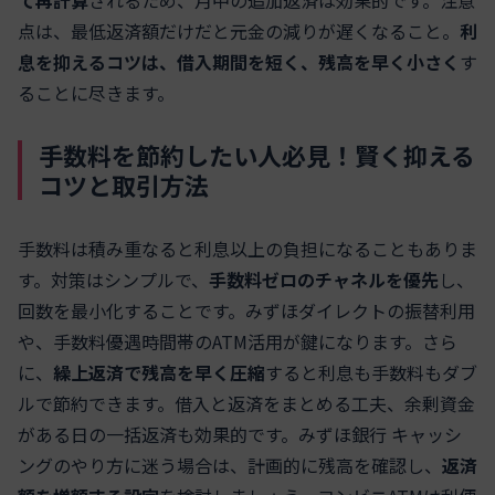
て再計算
されるため、月中の追加返済は効果的です。注意
点は、最低返済額だけだと元金の減りが遅くなること。
利
息を抑えるコツは、借入期間を短く、残高を早く小さく
す
ることに尽きます。
手数料を節約したい人必見！賢く抑える
コツと取引方法
手数料は積み重なると利息以上の負担になることもありま
す。対策はシンプルで、
手数料ゼロのチャネルを優先
し、
回数を最小化することです。みずほダイレクトの振替利用
や、手数料優遇時間帯のATM活用が鍵になります。さら
に、
繰上返済で残高を早く圧縮
すると利息も手数料もダブ
ルで節約できます。借入と返済をまとめる工夫、余剰資金
がある日の一括返済も効果的です。みずほ銀行 キャッシ
ングのやり方に迷う場合は、計画的に残高を確認し、
返済