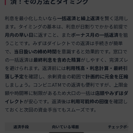
済！その方法とタイミング
利息を最小化したいなら
一括返済と繰上返済
を賢く活用し
ます。タイミングの基本は、利息が日割りでかかる前提で
月内の早い日
に返すこと、また
ボーナス月の一括返済
を狙
うことです。みずほダイレクトでの返済は手続きが簡単
で、
当日扱いの締め時間
を意識すると効果的です。窓口で
の一括返済は
最終利息を含めた精算
がしやすく、完済ズレ
を避けられます。返済前には
利用残高・利息計算・最終引
落し予定
を確認し、余剰資金の範囲で
計画的に元金を圧縮
しましょう。コンビニATMでの返済も便利ですが、上限金
額や時間帯に制限があるため大口の一括は
店頭やみずほダ
イレクト
が安心です。返済後は
利用可能枠の回復
を確認し
ておくと次回の資金手当てもスムーズです。
返済手段
向いている場面
チェックポイ