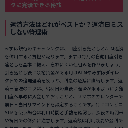
クに完済できる秘訣
返済方法はどれがベストか？返済日ミス
しない管理術
みずほ銀行のキャッシングは、口座引き落としとATM返済
を併用すると負担が減ります。まずは毎月の
自動口座引き
落とし
を基本に据え、忘れにくい仕組みを作りましょう。
引き落とし後に余裕資金がある月は
ATMやみずほダイレ
クトでの追加返済
を使うと、利息の軽減に直結します。返
済日管理のコツは、給料日の直後に返済が来るように
引落
口座へ早めに入金
しておくことと、スマホのカレンダーで
前日・当日リマインド
を設定することです。特にコンビニ
ATMを使う場合は
利用時間と手数
を確認し、深夜の時間帯
や祝日での例外に注意します。返済額は利用残高や金利で