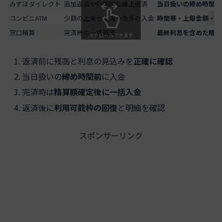
みずほダイレクト
追加返済や計画的な繰上返済
当日扱いの締め時間
と
コンビニATM
少額の上乗せ返済や急ぎの入金
時間帯・上限金額・手
窓口精算
完済時の一括返済
最終利息を含めた精算
スクロールできます
返済前に残高と利息の見込みを
正確に確認
当日扱いの
締め時間前
に入金
完済時は
精算額確定後に一括入金
返済後に
利用可能枠の回復
と明細を確認
スポンサーリンク