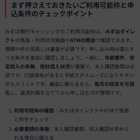
まず押さえておきたいご利用可能枠と申
込条件のチェックポイント
みずほ銀行キャッシングのご利用可能枠は、
みずほダイレ
クト
の残高・利用状況画面や
ATMの照会
で確認できます。
増額や枠の見直しは審査が必要です。申し込み時は満たす
べき条件を事前に確認しましょう。一般に、
年齢要件
、
安
定収入の有無
、
他社借入状況
が重要で、本人確認書類は必
須です。口座保有があると手続きがスムーズになりやすい
点もメリットです。審査に備えるなら、
毎月の収支を可視
化
し、返済計画を立ててから申し込むのが賢明です。
利用可能枠の確認
：みずほダイレクトやATMで残高
と枠をチェック
必要書類の準備
：本人確認書類、収入確認が求めら
れる場合に備える