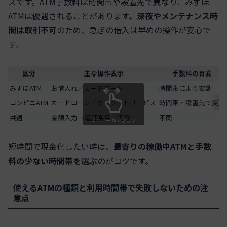
ズです。ATM手数料は時間帯や設置先で異なり、みずほ
ATMは優遇されることがあります。
深夜やメンテナンス時
間は取引不可
のため、急ぎの借入は早めの操作が安心で
す。
区分
主な操作表示
手数料の目安
みずほATM
お借入れ／カードローン
時間帯により変動
コンビニATM
カードローン／クレジットサービス
時間帯・設置先で変動
共通
金額入力→暗証番号→実行
不同一
スクロールできます
短時間で現金化したい時は、
最寄りの稼働中ATMと手数
料の少ない時間帯を選ぶ
のがコツです。
使えるATMの種類と利用時間帯で失敗しないための注
意点