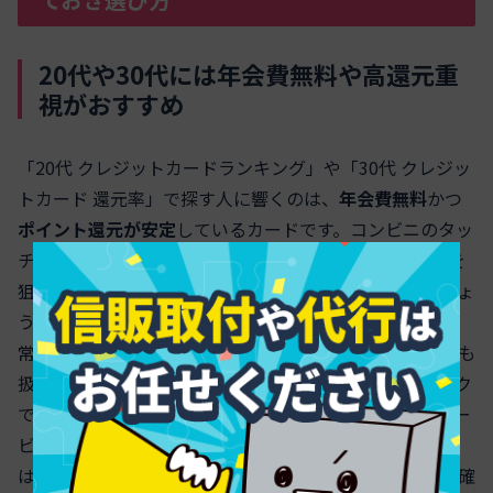
20代や30代には年会費無料や高還元重
視がおすすめ
「20代 クレジットカードランキング」や「30代 クレジッ
トカード 還元率」で探す人に響くのは、
年会費無料
かつ
ポイント還元が安定
しているカードです。コンビニのタッ
チ決済やネットショッピングの特約店で
常時1.0％以上
を
狙い、入会キャンペーンは使いすぎずに賢く加点しましょ
う。楽天や三井住友（NL）、JCBの若年向けラインは日
常の決済で取りこぼしが少なく、
学生や初めて社会人
にも
扱いやすい設計です。VisaやMastercardは海外やサブスク
での通りが良く、JCBは国内の細かな優待やLINDA系サー
ビスが便利です。
クレジットカードおすすめ初心者女性
は、アプリの家計管理や不正利用補償の使いやすさも要確