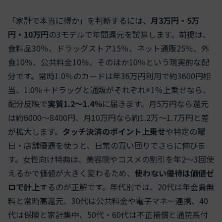
「家計で本当に得か」を判断するには、
月3万円・5万
円・10万円
の3モデルで年間還元を試算します。前提は、
食料品30％、ドラッグストア15％、ネット通販25％、外
食10％、公共料金10％、そのほか10％という現実的な配
分です。常時1.0％のカードは年36万円利用で約3600円相
当、1.0％＋ドラッグと通販がそれぞれ+1％上乗せなら、
配分反映で
実質1.2〜1.4％
に届きます。月5万円なら還元
は約6000〜8400円、月10万円なら約1.2万〜1.7万円と差
が拡大します。
タッチ決済のポイント上乗せ
や特定の曜
日・店舗優遇を使うと、日常の買い回りでさらに伸びま
す。女性向け特典は、美容院やコスメの割引を年2〜3回使
えるかで価値が大きく変わるため、
使わない優待は価値ゼ
ロで計上
するのが正解です。年代別では、20代は年会費無
料と常時高還元、30代は公共料金や電子マネー連携、40
代は保険と家計集中、50代・60代は不正補償と通院系付