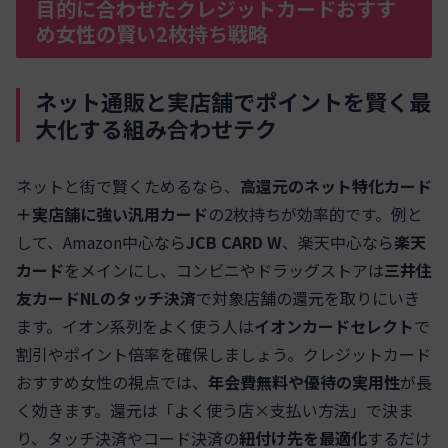
目的に合わせたクレジットカードおすす
め女性の賢い2枚持ち戦略
ネット通販と実店舗でポイントを賢く最
大化する組み合わせテク
ネットと街で賢くためるなら、
高還元のネット特化カード
＋実店舗に強い汎用カード
の2枚持ちが効率的です。例と
して、Amazon中心なら
JCB CARD W
、楽天中心なら
楽天
カード
をメインにし、コンビニやドラッグストアは
三井住
友カードNLのタッチ決済
で対象店舗の還元を取りにいき
ます。イオン系列をよく使う人は
イオンカードセレクト
で
割引やポイント倍率を確保しましょう。クレジットカード
おすすめ女性の視点では、
年会費無料や優待の実用性
が長
く効きます。還元は「よく使う店×支払い方法」で決ま
り、タッチ決済やコード決済の
紐付け先を最適化
するだけ