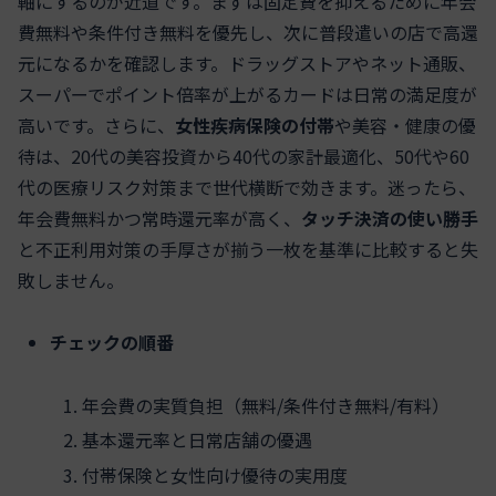
軸にするのが近道です。まずは固定費を抑えるために年会
費無料や条件付き無料を優先し、次に普段遣いの店で高還
元になるかを確認します。ドラッグストアやネット通販、
スーパーでポイント倍率が上がるカードは日常の満足度が
高いです。さらに、
女性疾病保険の付帯
や美容・健康の優
待は、20代の美容投資から40代の家計最適化、50代や60
代の医療リスク対策まで世代横断で効きます。迷ったら、
年会費無料かつ常時還元率が高く、
タッチ決済の使い勝手
と不正利用対策の手厚さが揃う一枚を基準に比較すると失
敗しません。
チェックの順番
年会費の実質負担（無料/条件付き無料/有料）
基本還元率と日常店舗の優遇
付帯保険と女性向け優待の実用度