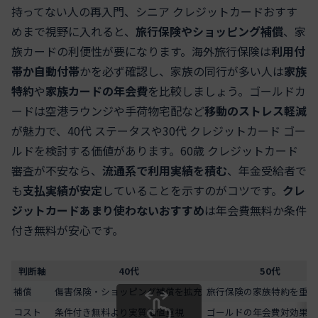
持ってない人の再入門、シニア クレジットカードおすす
めまで視野に入れると、
旅行保険やショッピング補償
、家
族カードの利便性が要になります。海外旅行保険は
利用付
帯か自動付帯
かを必ず確認し、家族の同行が多い人は
家族
特約
や
家族カードの年会費
を比較しましょう。ゴールドカ
ードは空港ラウンジや手荷物宅配など
移動のストレス軽減
が魅力で、40代 ステータスや30代 クレジットカード ゴー
ルドを検討する価値があります。60歳 クレジットカード
審査が不安なら、
流通系で利用実績を積む
、年金受給者で
も
支払実績が安定
していることを示すのがコツです。
クレ
ジットカードあまり使わないおすすめ
は年会費無料か条件
付き無料が安心です。
判断軸
40代
50代
補償
傷害保険・ショッピング補償を拡充
旅行保険の家族特約を重視
コスト
条件付き無料より実質価値重視
ゴールドの年会費対効果