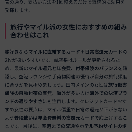
表の通り、支払い方法を1回整えるだけで継続的に効果を
発揮します。
旅行やマイル派の女性におすすめの組み
合わせはこれ
旅好きなら
マイルに直結するカード＋日常高還元カード
の
2枚が扱いやすいです。航空系はルールが更新されるた
め、最新の
マイル還元と年会費、付帯保険のバランス
を確
認し、空港ラウンジや手荷物関連の優待が自分の旅行頻度
に合うかを見極めましょう。国内メインの女性は
旅行傷害
保険の自動付帯の有無
、海外が多い人は
海外での決済ブラ
ンドの通りやすさ
にも注目します。クレジットカードおす
すめ女性の要点は、マイル偏重で日常の還元が下がらない
よう
普段使いは年会費無料の高還元カード
で底上げするこ
とです。最後に、
空港までの交通やホテル予約サイトのポ