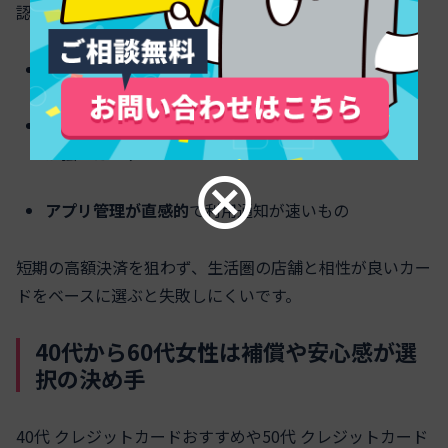
認です。
年会費無料で1.0％以上の通常還元
を優先
タッチ決済のポイントアップ
（コンビニ・カフェ）
が強いカード
アプリ管理が直感的
で利用通知が速いもの
短期の高額決済を狙わず、生活圏の店舗と相性が良いカー
ドをベースに選ぶと失敗しにくいです。
40代から60代女性は補償や安心感が選
択の決め手
40代 クレジットカードおすすめや50代 クレジットカード