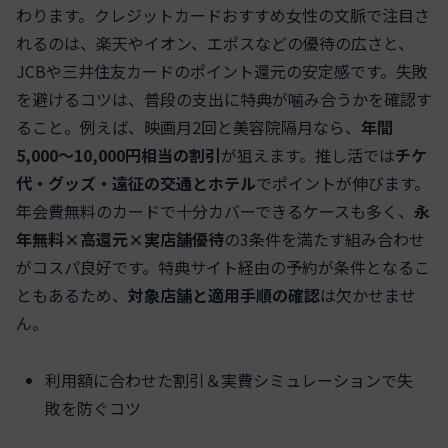
わります。クレジットカードおすすめ女性の文脈で注目さ
れるのは、楽天やイオン、エポスなどの優待の広さと、
JCBや三井住友カードのポイント還元の安定感です。失敗
を避けるコツは、普段の支出に特典が噛み合うかを確認す
ること。例えば、映画月2回と美容院隔月なら、
年間
5,000〜10,000円相当の割引
が狙えます。推し活では
チケ
代・グッズ・遠征の交通とホテル
でポイントが伸びます。
年会費無料のカードで十分カバーできるケースも多く、
永
年無料×高還元×実店舗優待
の3条件を満たす組み合わせ
がコスパ良好です。特典サイト経由の予約が条件となるこ
ともあるため、
対象店舗と適用手順の確認
は欠かせませ
ん。
利用額に合わせた割引＆実費シミュレーションで失
敗を防ぐコツ