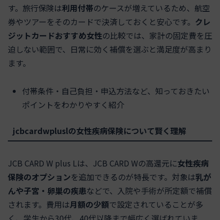
す。旅行保険は
利用付帯
のケースが増えているため、航空
券やツアーをそのカードで決済しておくと安心です。
クレ
ジットカードおすすめ女性
の比較では、家計の固定費を圧
迫しない範囲で、日常に効く補償を選ぶと満足度が高まり
ます。
付帯条件・自己負担・申込方法など、知っておきたい
ポイントをわかりやすく紹介
jcbcardwpluslの女性疾病保険について賢く理解
JCB CARD W plus Lは、JCB CARD Wの高還元に
女性疾病
保険のオプション
を追加できるのが特長です。対象は
乳が
んや子宮・卵巣の疾患
などで、入院や手術が所定額で補償
されます。費用は
月額の少額
で設定されていることが多
く、学生から30代、40代以降まで幅広く選ばれていま