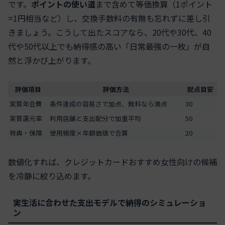
です。
ポイントの使い道
まで含めて等価換算（1ポイント
=1円相当など）し、交換手数料の有無も忘れずに差し引
きましょう。こうして出たスコアなら、20代や30代、40
代や50代以上でも納得感の高い「日常最強の一枚」が自
然と浮かび上がります。
評価項目
評価方法
配点目安
実質年会費
条件達成の容易さで加点、無料なら満点
30
実質還元率
利用店舗と支出配分で加重平均
50
特典・保険
使用頻度×年額価値で合算
20
数値化すれば、クレジットカードおすすめ女性向けの候補
を冷静に絞り込めます。
実生活に合わせた支出モデルで納得のシミュレーショ
ン