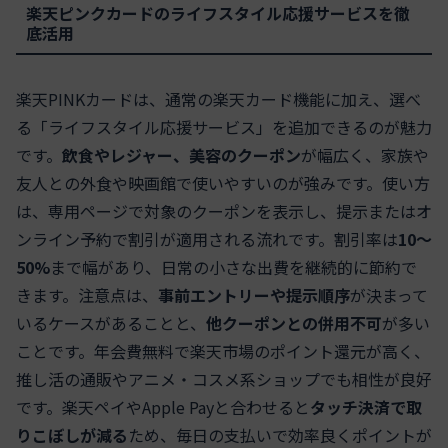
楽天ピンクカードのライフスタイル応援サービスを徹
底活用
楽天PINKカードは、通常の楽天カード機能に加え、選べ
る「ライフスタイル応援サービス」を追加できるのが魅力
です。
飲食やレジャー、美容のクーポン
が幅広く、家族や
友人との外食や映画館で使いやすいのが強みです。使い方
は、専用ページで対象のクーポンを表示し、提示またはオ
ンライン予約で割引が適用される流れです。割引率は
10〜
50%
まで幅があり、日常の小さな出費を継続的に節約で
きます。注意点は、
事前エントリーや提示順序
が決まって
いるケースがあることと、
他クーポンとの併用不可
が多い
ことです。年会費無料で楽天市場のポイント還元が高く、
推し活の通販やアニメ・コスメ系ショップでも相性が良好
です。楽天ペイやApple Payと合わせると
タッチ決済で取
りこぼしが減る
ため、毎日の支払いで効率良くポイントが