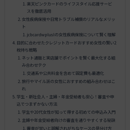
楽天ピンクカードのライフスタイル応援サービ
スを徹底活用
女性疾病保険や日常トラブル補償のリアルなメリッ
ト
jcbcardwpluslの女性疾病保険について賢く理解
目的に合わせたクレジットカードおすすめ女性の賢い2
枚持ち戦略
ネット通販と実店舗でポイントを賢く最大化する組
み合わせテク
交通系や公共料金を含めて固定費も最適化
旅行やマイル派の女性におすすめの組み合わせはこ
れ
学生・新社会人・主婦・年金受給者も安心！審査や申
込でつまずかない方法
学生や20代女性が知って得する初めての申込み入門
主婦や年金受給者向けの審査を通りやすくする秘訣
審査が甘いと誤解されがちなケースの見分け方