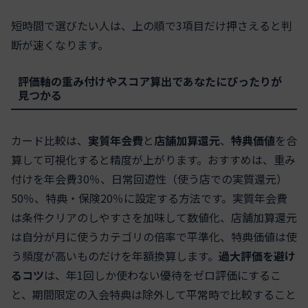
短時間で選びたい人は、上の順で3項目だけ押さえると判
断が速くなります。
評価軸の重み付けやスコア算出であなたにぴったりが
見つかる
カード比較は、
実質年会費
と
店舗加算還元
、
特典価値
を合
算して可視化すると精度が上がります。おすすめは、重み
付けを年会費30％、日常回遊性（使う店での実質還元）
50％、特典・保険20％に設定する方法です。実質年会費
は条件クリアのしやすさを加味して数値化、店舗加算還元
は自分が月に使うカテゴリの倍率で平準化、特典価値は使
う頻度が高いものだけを年額換算します。
過大評価を避け
るコツ
は、年1回しか使わない優待をゼロ評価にするこ
と、期間限定の入会特典は除外して平常時で比較すること