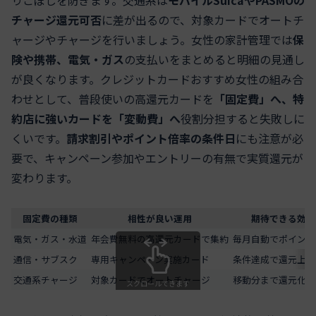
りこぼしを防ぎます。交通系は
モバイルSuicaやPASMOの
チャージ還元可否
に差が出るので、対象カードでオートチ
ャージやチャージを行いましょう。女性の家計管理では
保
険や携帯、電気・ガス
の支払いをまとめると明細の見通し
が良くなります。クレジットカードおすすめ女性の組み合
わせとして、普段使いの高還元カードを
「固定費」へ、特
約店に強いカードを「変動費」へ
役割分担すると失敗しに
くいです。
請求割引やポイント倍率の条件日
にも注意が必
要で、キャンペーン参加やエントリーの有無で実質還元が
変わります。
固定費の種類
相性が良い運用
期待できる効果
電気・ガス・水道
年会費無料の高還元カードで集約
毎月自動でポイント
通信・サブスク
専用キャンペーン実施カード
条件達成で還元上乗
交通系チャージ
対象カードでオートチャージ
移動分まで還元化
スクロールできます