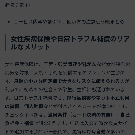
貯まります。
サービス内容や割引率、使い方の注意点を総まとめ
女性疾病保険や日常トラブル補償のリア
ルなメリット
女性疾病保険は、
子宮・卵巣関連や乳がん
など女性特有の
病気を対象に入院・手術を補償するオプションが主流で
す。月額の
小さな固定費で大きなリスクに備えられる
のが
利点で、初めての社会人や学生、主婦にも選ばれていま
す。日常トラブル補償では、
携行品損害やネット不正利用
の補償、個人賠償
などが付帯されるカードが増加中です。
チェックすべきは、
適用条件（カード決済の有無）・自己
負担金・補償上限
の3点です。申込は入会同時か会員サイ
トで追加する流れが一般的で、更新は
毎月自動
が多いで