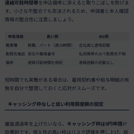
連絡可能時間帯
を申込備考に添えると取りこぼしを防げま
す。小さな不整合でも否決されるため、申請書と本人確認
情報の整合性に注意しましょう。
申告項目
良い例
NG例
職業欄
無職、パート（週20時間）
会社員と虚偽記載
勤務先電話
実在の職場番号
私用携帯のみで勤務先不明
備考
連絡可能時間を明記
連絡困難の記載なし
短時間でも実働がある場合は、雇用契約書や給与明細の有
無を自分で整理しておくと応対がスムーズです。
キャッシング枠なしと低い利用限度額の設定
審査通過率を上げたいなら、
キャッシング枠は0円申請
が
効果的です。借入性の高い枠はリスク評価を押し上げ、総