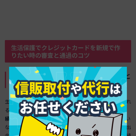
生活保護でクレジットカードを新規で作
りたい時の審査と通過のコツ
申込時に見られるポイントは収入状況と
信用情報である
生活保護でクレジットカードを申し込む時に最も重視され
るのは、
返済原資となる収入状況
と
信用情報（支払い実
績）
です。カード会社は法律で生活保護の所持を禁じてい
ないため、属性だけで一律に否決するよりも、口座の入出
金の安定性や家賃・携帯・公共料金の遅延有無などの実績