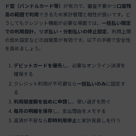
ド型（バンドルカード等）
が有力で、審査不要かつ
口座残
高の範囲で利用
できるため家計管理と相性が良いです。ど
うしてもクレジット機能が必要な場面では、
一括払い限定
での利用設計、リボ払い・分割払いの停止設定
、利用上限
の低め設定などの自衛策が有効です。以下の手順で安全性
を高めましょう。
デビットカードを優先
し、必要なオンライン決済を
確保する
クレジット利用が不可避なら
一括払いのみ
に固定す
る
利用限度額を低めに申請
し、使い過ぎを防ぐ
毎月の明細を保存
し、支出理由をメモする
返済が不安なら
即時利用停止
と家計見直しを行う