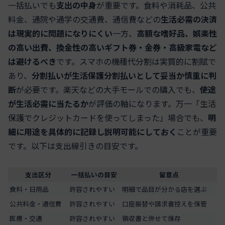
一括払いでも
支出の中身
が重要です。食料や消耗品、公共
料金、通院や通学の交通費、通信費などの
生活必需の決済
は現実的に問題になりにくい
一方、
高額な嗜好品、娯楽性
の高い出費、換金性の高いギフト券・金券・高級家電など
は避けるべき
です。スマホの機種代分割は実質的に割賦で
あり、
分割払いが生活保護分割払いとして妥当か慎重に判
断
が必要です。楽天などの大手モールでの購入でも、
使途
が生活必需に当たるか
が評価の軸になります。万一「生活
保護でクレジットカードを使ってしまった」場合でも、
明
細に用途を具体的に記録し説明可能にしておく
ことが重要
です。以下は支出線引きの目安です。
支出区分
一括払いの目安
留意点
食料・日用品
許容されやすい
明細で品目が分かる店を選ぶ
公共料金・通信費
許容されやすい
口座振替や請求書控えを保管
医療・交通
許容されやすい
領収書と併せて保存