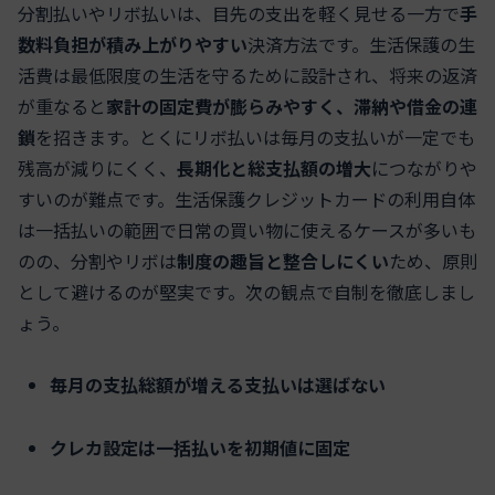
分割払いやリボ払いは、目先の支出を軽く見せる一方で
手
数料負担が積み上がりやすい
決済方法です。生活保護の生
活費は最低限度の生活を守るために設計され、将来の返済
が重なると
家計の固定費が膨らみやすく、滞納や借金の連
鎖
を招きます。とくにリボ払いは毎月の支払いが一定でも
残高が減りにくく、
長期化と総支払額の増大
につながりや
すいのが難点です。生活保護クレジットカードの利用自体
は一括払いの範囲で日常の買い物に使えるケースが多いも
のの、分割やリボは
制度の趣旨と整合しにくい
ため、原則
として避けるのが堅実です。次の観点で自制を徹底しまし
ょう。
毎月の支払総額が増える支払いは選ばない
クレカ設定は一括払いを初期値に固定