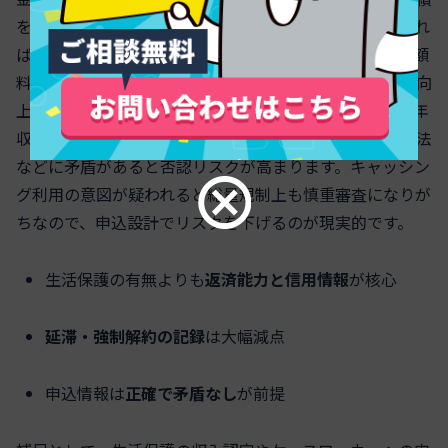
を見ます。直近の延滞、強制解約、債務整理の記録があれ
ば
審査は厳しく
なります。一方で、携帯端末の分割や月額
料金の
期日どおりの支払い履歴
が続いている人は評価が向
上しやすいです。申込内容の
一貫性と正確性
も重要で、年
収欄・居住年数・勤務（就労）状況・固定費の支払い方法
などに矛盾があると否認リスクが高まります。キャッシン
グ利用の意図が疑われると総量規制上も慎重審査になりが
ちなので、申込設計でリスクを下げるのが現実的です。
生活保護の有無よりも
返済能力と信用情報
が核心
延滞・強制解約の記録
は大幅減点
申込情報は
正確で矛盾なし
が前提