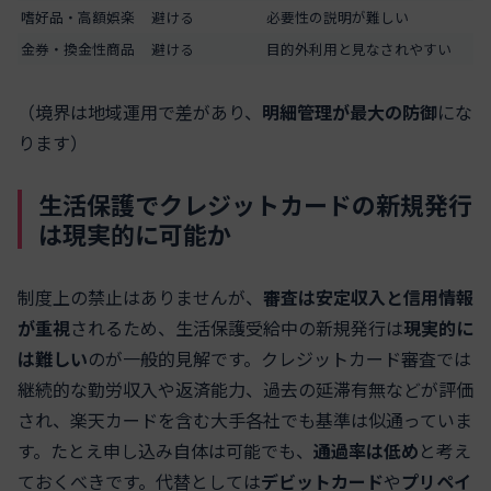
嗜好品・高額娯楽
避ける
必要性の説明が難しい
金券・換金性商品
避ける
目的外利用と見なされやすい
（境界は地域運用で差があり、
明細管理が最大の防御
にな
ります）
生活保護でクレジットカードの新規発行
は現実的に可能か
制度上の禁止はありませんが、
審査は安定収入と信用情報
が重視
されるため、生活保護受給中の新規発行は
現実的に
は難しい
のが一般的見解です。クレジットカード審査では
継続的な勤労収入や返済能力、過去の延滞有無などが評価
され、楽天カードを含む大手各社でも基準は似通っていま
す。たとえ申し込み自体は可能でも、
通過率は低め
と考え
ておくべきです。代替としては
デビットカード
や
プリペイ