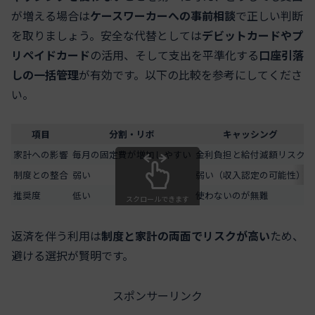
が増える場合は
ケースワーカーへの事前相談
で正しい判断
を取りましょう。安全な代替としては
デビットカードやプ
リペイドカード
の活用、そして支出を平準化する
口座引落
しの一括管理
が有効です。以下の比較を参考にしてくださ
い。
項目
分割・リボ
キャッシング
家計への影響
毎月の固定費が増加しやすい
金利負担と給付減額リスク
制度との整合
弱い
弱い（収入認定の可能性）
推奨度
低い
使わないのが無難
スクロールできます
返済を伴う利用は
制度と家計の両面でリスクが高い
ため、
避ける選択が賢明です。
スポンサーリンク