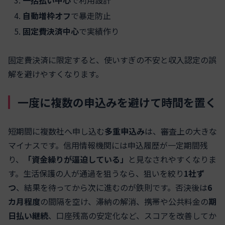
一括払い中心
で利用設計
自動増枠オフ
で暴走防止
固定費決済中心
で実績作り
固定費決済に限定すると、使いすぎの不安と収入認定の誤
解を避けやすくなります。
一度に複数の申込みを避けて時間を置く
短期間に複数社へ申し込む
多重申込み
は、審査上の大きな
マイナスです。信用情報機関には申込履歴が一定期間残
り、
「資金繰りが逼迫している」
と見なされやすくなりま
す。生活保護の人が通過を狙うなら、狙いを絞り
1社ず
つ
、結果を待ってから次に進むのが鉄則です。否決後は
6
カ月程度
の間隔を空け、滞納の解消、携帯や公共料金の
期
日払い継続
、口座残高の安定化など、スコアを改善してか