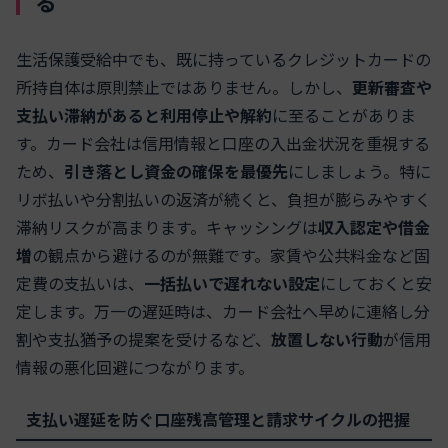
る
生活保護受給中でも、既に持っているクレジットカードの
所持自体は原則禁止ではありません。しかし、
更新審査や
支払い滞納があると利用停止や解約
に至ることがありま
す。カード会社は信用情報と口座の入出金状況を重視する
ため、
引き落とし資金の確保を最優先
にしましょう。特に
リボ払いや分割払いの返済が続くと、負担が膨らみやすく
滞納リスクが高まります。キャッシングは
収入認定や借金
増
の観点から避けるのが無難です。家賃や公共料金など固
定費の支払いは、
一括払いで遅れない設定
にしておくと安
定します。万一の遅延時は、カード会社へ早めに連絡し分
割や支払猶予の提案を受けるなど、
放置しない行動
が信用
情報の悪化回避につながります。
支払い遅延を防ぐ口座残高管理と請求サイクルの把握