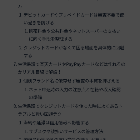
方
デビットカードやプリペイドカードは審査不要で使
い過ぎを防げる
携帯料金や公共料金やネットスーパーの支払い
に向く手段を整理する
クレジットカードがなくて困る場面を具体的に回避
する
生活保護で楽天カードやPayPayカードなどは作れるの
かリアル目線で解説！
個別ブランド名に依存せず審査の本質を押さえる
ネット申込時の入力の注意点と在籍や収入確認
の準備
生活保護でクレジットカードを使った時によくあるト
ラブルと賢い回避テク
滞納や延滞は信用情報へ影響する
サブスクや後払いサービスの管理方法
贅沢品や換金性の高い商品の購入は避ける