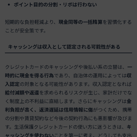
ポイント目的の分割・リボは行わない
短期的な負担軽減より、
現金同等の一括精算
を習慣化する
ことが安全策です。
キャッシングは収入として認定される可能性がある
クレジットカードのキャッシングや後払い系の立替は、
一
時的に現金を得る行為
であり、自治体の運用によっては
収
入認定
の対象となる可能性があります。収入認定となれば
給付減額や返還
を求められるリスクが生じ、家計だけでな
く制度上の不利益に直結します。さらにキャッシングは
金
利負担が高く、返済遅延は信用情報に傷
がつくため、携帯
の分割や賃貸契約など今後の契約行為にも悪影響が及びま
す。生活保護クレジットカードの使い方に迷うときは、
キ
ャッシングを使わない
ことを第一に考え、どうしても支出