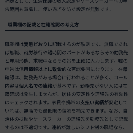
補足として、生活保護の収入認定やケースワーカーへの申
告範囲も意識し、使い過ぎを防ぐ設定が無難です。
職業欄の記載と在籍確認の考え方
職業欄は
実態どおりに記載
するのが鉄則です。無職であれ
ば無職、就労移行や短時間のパートがあるならその勤務先
と雇用形態、求職中ならその旨を正確に入力します。嘘の
申告は
信用情報以上に致命的
な否認要因になります。在籍
確認は、勤務先がある場合に行われることが多く、コール
内容は
個人名での連絡
が基本です。勤務先がない人には在
籍確認は発生しませんが、居住の安定性や連絡先の有効性
はチェックされます。家賃や携帯の
支払い実績が安定
して
いれば、無職でも最低限の信頼を補完できます。なお、自
治体の扶助やケースワーカーの連絡先を勤務先として記載
するのは不適切です。連絡が難しいシフト制の職場なら、