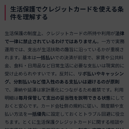
生活保護でクレジットカードを使える条
件を理解する
生活保護の制度上、クレジットカードの所持や利用が
法律
で一律に禁止されているわけではありません
。一方で実務
運用では、支出が生活扶助の趣旨に沿っているかが重視さ
れます。基本は
一括払い
での決済が前提で、家賃や公共料
金、食料・日用品など日常生活に必要な支払いは現実的に
受け止められやすいです。反対に、
リボ払いやキャッシン
グ、分割払いなど借入性のある支払いは避けるのが原則
で、滞納や延滞は家計悪化につながるため厳禁です。利用
明細は
毎月保管して支出の妥当性を説明できる状態
にして
おくと安心です。カード会社側の規約に従い、限度額や支
払い方法を
一括優先
に設定しておくとトラブル回避に役立
ちます。とくに生活保護クレジットカードに関する相談や