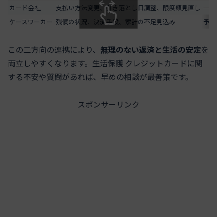
カード会社
支払い方法変更、引き落とし日調整、限度額見直し
一括
ケースワーカー
残債の状況、決済手段、家計の不足見込み
予算
スクロールできます
この二方向の連携により、
無理のない返済と生活の安定
を
両立しやすくなります。生活保護 クレジットカードに関
する不安や質問があれば、早めの相談が最善策です。
スポンサーリンク