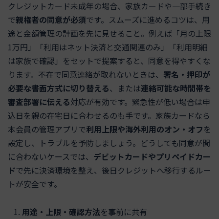
クレジットカード未成年の場合、家族カードや一部手続き
で
親権者の同意が必須
です。スムーズに進めるコツは、用
途と金額管理の計画を先に見せること。例えば「月の上限
1万円」「利用はネット決済と交通関連のみ」「利用明細
は家族で確認」をセットで提案すると、同意を得やすくな
ります。不在で同意連絡が取れないときは、
署名・押印が
必要な書面方式に切り替える
、または
連絡可能な時間帯を
審査部署に伝える
対応が有効です。緊急性が低い場合は申
込日を親の在宅日に合わせるのも手です。家族カードなら
本会員の管理アプリで
利用上限や海外利用のオン・オフ
を
設定し、トラブルを予防しましょう。どうしても同意が間
に合わないケースでは、
デビットカードやプリペイドカー
ド
で先に決済環境を整え、後日クレジットへ移行するルー
トが安全です。
用途・上限・確認方法
を事前に共有