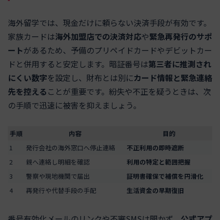
海外留学では、現金だけに頼らない決済手段が有効です。
家族カードは
海外加盟店での決済対応
や
緊急再発行のサポ
ート
があるため、予備のプリペイドカードやデビットカー
ドと併用すると安定します。暗証番号は
第三者に推測され
にくい数字
を設定し、財布とは別に
カード情報と緊急連絡
先を控える
ことが重要です。紛失や不正を疑うときは、次
の手順で迅速に被害を抑えましょう。
手順
内容
目的
1
発行会社の海外窓口へ停止連絡
不正利用の即時遮断
2
親へ連絡し明細を確認
利用の特定と範囲把握
3
警察や現地機関で届出
証明書確保で補償を円滑化
4
再発行や代替手段の手配
生活資金の早期復旧
番号有効化メールのリンクや不審SMSは開かず、
公式アプ