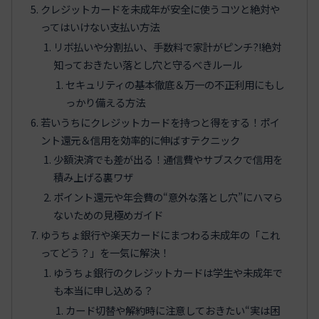
クレジットカードを未成年が安全に使うコツと絶対や
ってはいけない支払い方法
リボ払いや分割払い、手数料で家計がピンチ?!絶対
知っておきたい落とし穴と守るべきルール
セキュリティの基本徹底＆万一の不正利用にもし
っかり備える方法
若いうちにクレジットカードを持つと得をする！ポイ
ント還元＆信用を効率的に伸ばすテクニック
少額決済でも差が出る！通信費やサブスクで信用を
積み上げる裏ワザ
ポイント還元や年会費の“意外な落とし穴”にハマら
ないための見極めガイド
ゆうちょ銀行や楽天カードにまつわる未成年の「これ
ってどう？」を一気に解決！
ゆうちょ銀行のクレジットカードは学生や未成年で
も本当に申し込める？
カード切替や解約時に注意しておきたい“実は困