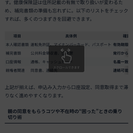
す。健康保険証は住所記載の有無で取り扱いが変わるた
め、補完書類の準備も忘れずに。以下のリストをチェック
すれば、多くのつまずきを回避できます。
項目
具体例
確認
本人確認書類
運転免許証、マイナンバーカード、パスポート
有効期限内
補完書類
公共料金領収書、住民票
発行から3
口座情報
通帳、キャッシュカード
名義一致・
スクロールできます
親権者関連
同意書、連絡先
連絡可能時
上記が揃えば、申込み入力から口座設定、同意取得まで滞
りなく進めやすくなります。
親の同意をもらうコツや不在時の“困った”ときの乗り
切り術