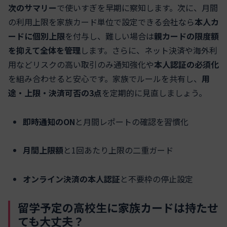
次のサマリー
で使いすぎを早期に察知します。次に、月間
の利用上限を家族カード単位で設定できる会社なら
本人カ
ードに個別上限
を付与し、難しい場合は
親カードの限度額
を抑えて全体を管理
します。さらに、ネット決済や海外利
用などリスクの高い取引のみ通知強化や
本人認証の必須化
を組み合わせると安心です。家族でルールを共有し、
用
途・上限・決済可否の3点
を定期的に見直しましょう。
即時通知のON
と月間レポートの確認を習慣化
月間上限額
と1回あたり上限の二重ガード
オンライン決済の本人認証
と不要枠の停止設定
留学予定の高校生に家族カードは持たせ
ても大丈夫？