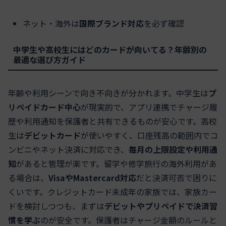
ネット・海外は
国際ブランド対応
を必ず確認
中学生や高校生にはどのカードが向いてる？年齢別の
最適な選び方ガイド
年齢や利用シーンで向き不向きが分かれます。中学生は
プ
リペイドカード中心
が現実的で、アプリ連携でチャージ履
歴や利用通知を保護者と共有できるものが安心です。高校
生は
デビットカード
が使いやすく、口座残高の範囲内でコ
ンビニやネット決済に対応でき、
毎月の上限設定や利用通
知
があると管理が楽です。留学や修学旅行の海外利用があ
る場合は、
VisaやMastercard対応
だと決済可否で困りに
くいです。クレジットカード未成年の家族では、家族カー
ドを検討しつつも、まずは
デビットやプリペイドで決済習
慣を学ぶ
のが安全です。保護者はチャージ金額のルールと