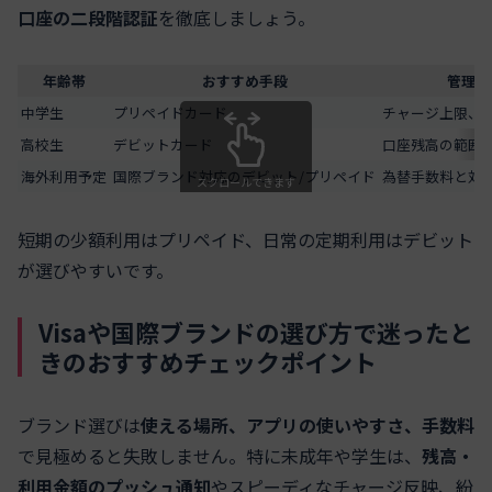
口座の二段階認証
を徹底しましょう。
年齢帯
おすすめ手段
管理の
中学生
プリペイドカード
チャージ上限、
高校生
デビットカード
口座残高の範囲
海外利用予定
国際ブランド対応のデビット/プリペイド
為替手数料と対
スクロールできます
短期の少額利用はプリペイド、日常の定期利用はデビット
が選びやすいです。
Visaや国際ブランドの選び方で迷ったと
きのおすすめチェックポイント
ブランド選びは
使える場所、アプリの使いやすさ、手数料
で見極めると失敗しません。特に未成年や学生は、
残高・
利用金額のプッシュ通知
やスピーディなチャージ反映、紛