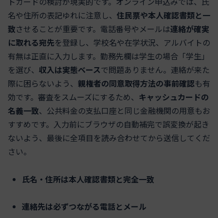
トカードの検討が現実的です。オンライン申込みでは、氏
名や住所の表記ゆれに注意し、
住民票や本人確認書類と一
致
させることが重要です。電話番号やメールは
連絡が確実
に取れる宛先
を登録し、学校名や在学状況、アルバイトの
有無は正直に入力します。勤務先欄は学生の場合「学生」
を選び、
収入は実態ベース
で問題ありません。連絡が来た
際に困らないよう、
親権者の同意取得方法の事前確認
も有
効です。審査をスムーズにするため、
キャッシュカードの
名義一致
、公共料金の支払口座と同じ金融機関の用意もお
すすめです。入力前にブラウザの自動補完で誤変換が起き
ないよう、最後に全項目を読み合わせてから送信してくだ
さい。
氏名・住所は本人確認書類と完全一致
連絡先は必ずつながる電話とメール