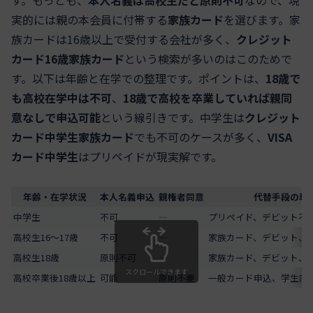
す。もっとも、
本人名義は高校生だと原則不可
なので、現
実的には親の本会員に付帯する
家族カード
を選びます。家
族カードは16歳以上で受付する会社が多く、
クレジット
カード16歳家族カード
という検索が多いのはこのためで
す。以下は年齢と在学での整理です。ポイントは、
18歳で
も高校在学中は不可
、
18歳で高校を卒業していれば親同
意なしで申込可能
という線引きです。中学生は
クレジット
カード中学生家族カード
でも不可のケースが多く、
VISA
カード中学生
はプリペイドが現実解です。
年齢・在学状況
本人名義申込
親権者同意
代替手段の現
中学生
不可
―
プリペイド、デビット不
高校生16～17歳
不可
―
家族カード、デビット、V
高校生18歳
原則不可
―
家族カード、デビット、V
スクロールできます
高校卒業後18歳以上
可能
原則不要
一般カード申込、学生向