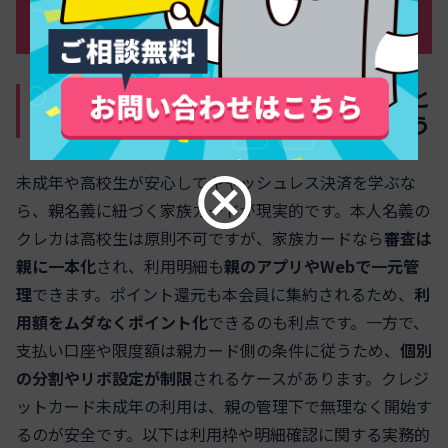
未成年が家族カードを活用する方法と安
心して使うための大切なポイント
家族カードを未成年から使うメリットと
「できること・できないこと」を知ろう
未成年や高校生が安心してキャッシュレス決済を学ぶな
ら、親名義に紐づく家族カードが現実的です。本人名義の
クレカは高校生は原則不可ですが、家族カードなら
審査は
親に一本化
され、利用明細も
親のアプリやWebで一元管
理
できます。ポイント還元も本会員に集約されるため、
利
用額をムダなくポイント化
できるのも利点です。一方で、
支払い口座や限度額は親カード側の条件に従うため、
個別
の分割やリボ設定が制限
されるケースがあります。クレジ
ットカード未成年の利用は、親の管理下で無理なく開始す
るのが安全です。以下は利用枠や明細確認に関する実務的