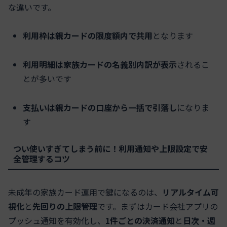
な違いです。
利用枠は親カードの限度額内で共用
となります
利用明細は家族カードの名義別内訳が表示
されるこ
とが多いです
支払いは親カードの口座から一括で引落し
になりま
す
つい使いすぎてしまう前に！利用通知や上限設定で安
全管理するコツ
未成年の家族カード運用で鍵になるのは、
リアルタイム可
視化
と
先回りの上限管理
です。まずはカード会社アプリの
プッシュ通知を有効化し、
1件ごとの決済通知
と
日次・週