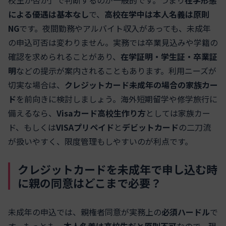
による優遇は基本なし
で、
高校在学中は本人名義は原則
NG
です。夜間勤務やアルバイト収入があっても、未成年
の申込可否は変わりません。実務では卒業見込みや学籍の
確認を求められることがあり、
在学証明・学生証・卒業証
明
などの提示が案内されることもあります。利用ニーズが
切実な場合は、
クレジットカード未成年の場合の家族カー
ド
を前向きに検討しましょう。海外短期留学や修学旅行に
備えるなら、
Visaカード高校生作り方
としては家族カー
ド、もしくは
VISAプリペイド
と
デビットカード
の二刀流
が扱いやすく、限度管理もしやすいのが利点です。
クレジットカードを未成年で申し込む時
に親の同意はどこまで必要？
未成年の申込では、親権者同意が実務上の
必須ハードル
で