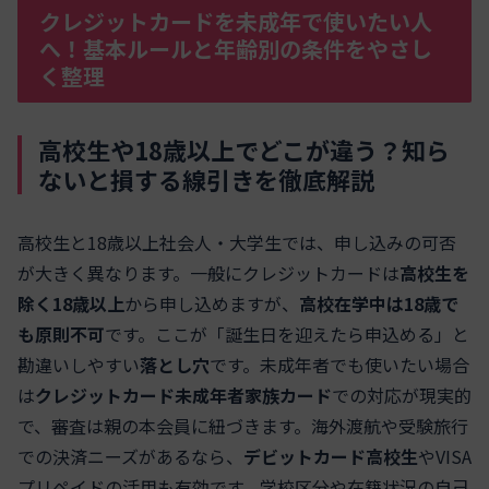
クレジットカードを未成年で使いたい人
へ！基本ルールと年齢別の条件をやさし
く整理
高校生や18歳以上でどこが違う？知ら
ないと損する線引きを徹底解説
高校生と18歳以上社会人・大学生では、申し込みの可否
が大きく異なります。一般にクレジットカードは
高校生を
除く18歳以上
から申し込めますが、
高校在学中は18歳で
も原則不可
です。ここが「誕生日を迎えたら申込める」と
勘違いしやすい
落とし穴
です。未成年者でも使いたい場合
は
クレジットカード未成年者家族カード
での対応が現実的
で、審査は親の本会員に紐づきます。海外渡航や受験旅行
での決済ニーズがあるなら、
デビットカード高校生
やVISA
プリペイドの活用も有効です。学校区分や在籍状況の自己