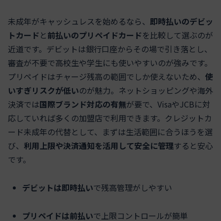
未成年がキャッシュレスを始めるなら、
即時払いのデビッ
トカード
と
前払いのプリペイドカード
を比較して選ぶのが
近道です。デビットは銀行口座からその場で引き落とし、
審査が不要で高校生や学生にも使いやすいのが強みです。
プリペイドはチャージ残高の範囲でしか使えないため、
使
いすぎリスクが低い
のが魅力。ネットショッピングや海外
決済では
国際ブランド対応の有無
が要で、VisaやJCBに対
応していれば多くの加盟店で利用できます。クレジットカ
ード未成年の代替として、まずは生活範囲に合うほうを選
び、
利用上限や決済通知を活用して安全に管理
すると安心
です。
デビットは即時払い
で残高管理がしやすい
プリペイドは前払い
で上限コントロールが簡単