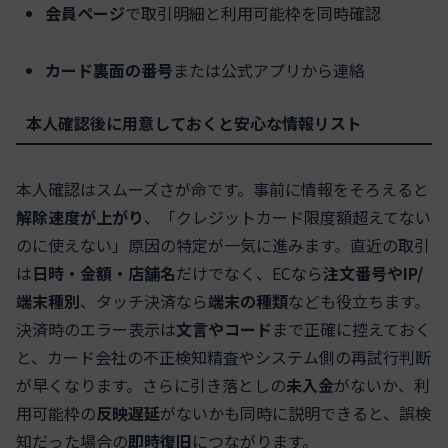
会員ページ
で取引明細と利用可能枠を同時確認
カード裏面の番号
または公式アプリから連絡
本人確認後に用意しておくと安心な情報リスト
本人確認はスムーズさが命です。事前に情報をそろえると
解除速度が上がり
、「クレジットカード限度額超えてない
のに使えない」原因の特定が一気に進みます。直近の取引
は
日時・金額・店舗名
だけでなく、ECなら
注文番号やIP/
端末種別
、タッチ決済なら
端末の種類
なども役立ちます。
決済時のエラー表示は
文言やコード
まで正確に控えておく
と、カード会社の不正検知精査やシステム側の再試行判断
が早くなります。さらに引き落としの
未入金
がないか、利
用可能枠の
反映遅延
がないかも同時に説明できると、誤検
知だった場合の
即時復旧
につながります。