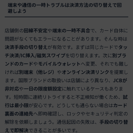
端末や通信の一時トラブルは決済方法の切り替えで回
避しよう
店舗側の
回線不安定
や
端末の一時不具合
で、カード自体に
問題がなくてもエラーになることがあります。そんな時は
決済手段の切り替え
が有効です。まずは同じカードで
タッ
チ決済/IC挿入/磁気スワイプ
を切り替えます。次に
別ブラ
ンドのカード
や
モバイルウォレット
へ変更、それでも難し
ければ
別端末（他レジ）
や
オンライン決済リンク
を提案し
ます。国際ブランドの取扱いは店舗により異なり、
JCBが
非対応
や
一日の限度額設定
に触れているケースもありま
す。短時間に連続リトライすると不正検知が働くため、
試
行は最小限
が安心です。どうしても通らない場合は
カード
裏面の連絡先
へ即時確認し、ロックやセキュリティ判定の
解除を依頼しましょう。通信起因の失敗は、
手段の切り替
えで即解決
できることが多いです。