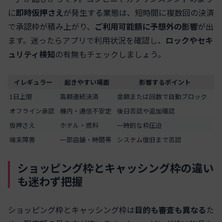
に
即時仮押さえ
が発生する業態は、短時間に複数回の決済
で承認枠が積み上がり、
ご利用可能額に予想外の影響
が出
ます。迷ったらアプリで利用状況を確認し、
ロックやセキ
ュリティ検知
の有無もチェックしましょう。
イレギュラー
起きやすい場面
影響するポイント
1日上限
高額連続決済
金額または回数で自動ブロック
オフライン承認
機内・通信不安定
後日否認や追加確認
仮押さえ
ホテル・燃料
一時的な枠圧迫
端末障害
一部店舗・時間帯
システム復旧まで否認
ショッピング枠とキャッシング枠の違い
も迷わず把握
ショッピング枠とキャッシング枠は
目的も審査も異なる
た