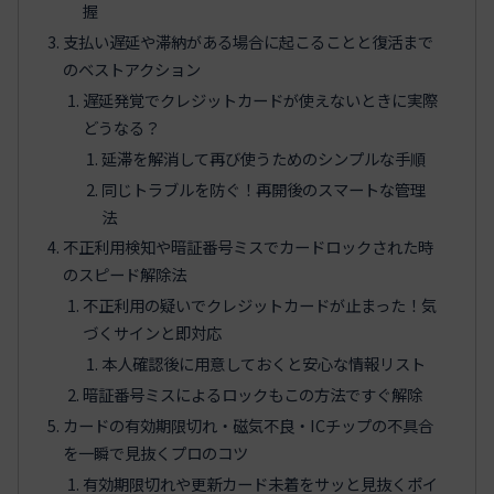
握
支払い遅延や滞納がある場合に起こることと復活まで
のベストアクション
遅延発覚でクレジットカードが使えないときに実際
どうなる？
延滞を解消して再び使うためのシンプルな手順
同じトラブルを防ぐ！再開後のスマートな管理
法
不正利用検知や暗証番号ミスでカードロックされた時
のスピード解除法
不正利用の疑いでクレジットカードが止まった！気
づくサインと即対応
本人確認後に用意しておくと安心な情報リスト
暗証番号ミスによるロックもこの方法ですぐ解除
カードの有効期限切れ・磁気不良・ICチップの不具合
を一瞬で見抜くプロのコツ
有効期限切れや更新カード未着をサッと見抜くポイ