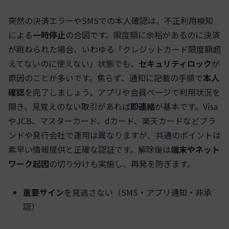
突然の決済エラーやSMSでの本人確認は、不正利用検知
による
一時停止
の合図です。限度額に余裕があるのに決済
が跳ねられた場合、いわゆる「クレジットカード限度額超
えてないのに使えない」状態でも、
セキュリティロック
が
原因のことが多いです。焦らず、通知に記載の手順で
本人
確認
を完了しましょう。アプリや会員ページで利用状況を
開き、見覚えのない取引があれば
即連絡
が基本です。Visa
やJCB、マスターカード、dカード、楽天カードなどブラ
ンドや発行会社で運用は異なりますが、共通のポイントは
素早い情報提供と正確な認証です。解除後は
端末やネット
ワーク起因
の切り分けも実施し、再発を防ぎます。
重要サイン
を見逃さない（SMS・アプリ通知・非承
認）