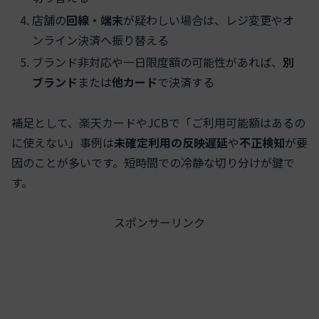
店舗の
回線・端末
が疑わしい場合は、レジ変更やオ
ンライン決済へ振り替える
ブランド非対応や一日限度額の可能性があれば、
別
ブランド
または
他カード
で決済する
補足として、楽天カードやJCBで「ご利用可能額はあるの
に使えない」事例は
未確定利用の反映遅延
や
不正検知
が要
因のことが多いです。短時間での冷静な切り分けが鍵で
す。
スポンサーリンク