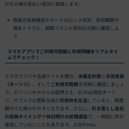
がその場の支払い成功に直結します。
残高の反映遅延やカードのロック状況、有効期限や
端末トラブル、国際ブランド非対応の順に確認しよ
う
スマホアプリでご利用可能額と利用明細をリアルタイ
ムでチェック！
スマホアプリや会員サイトを開き、
未確定利用
と
与信保留
（オーソリ）
、そして
ご利用可能額
を同時に確認しましょ
う。ガソリンやホテルの仮押さえ、ECの出荷前オーソ
リ、サブスクの更新与信が
可用枠を圧迫
していると、限度
額内でも弾かれやすくなります。さらに、
引き落とし当日
の反映タイミング
や
休日明けの処理遅延
で、一時的に枠が
復活していないこともあります。JCBやVisa、