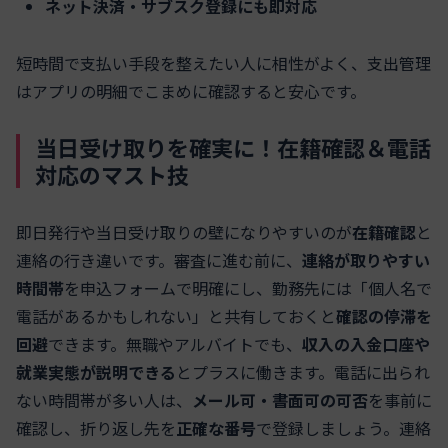
ネット決済・サブスク登録にも即対応
短時間で支払い手段を整えたい人に相性がよく、支出管理
はアプリの明細でこまめに確認すると安心です。
当日受け取りを確実に！在籍確認＆電話
対応のマスト技
即日発行や当日受け取りの壁になりやすいのが
在籍確認
と
連絡の行き違いです。審査に進む前に、
連絡が取りやすい
時間帯
を申込フォームで明確にし、勤務先には「個人名で
電話があるかもしれない」と共有しておくと
確認の停滞を
回避
できます。無職やアルバイトでも、
収入の入金口座や
就業実態が説明できる
とプラスに働きます。電話に出られ
ない時間帯が多い人は、
メール可・書面可の可否
を事前に
確認し、折り返し先を
正確な番号
で登録しましょう。連絡