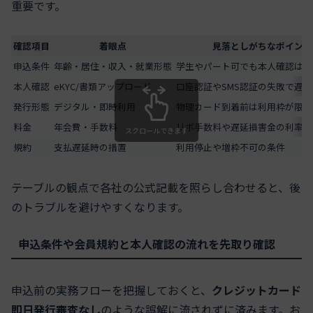
重要です。
確認項目
着眼点
見落としがちなポイント
申込条件
年齢・居住・収入・就業形態
学生やパート可でも本人確認は厳
本人確認
eKYC/書類アップロード
口座認証やSMS認証の失敗で遅延
発行形態
デジタル・即時利用
物理カード到着前は利用枠が限定
料金
年会費・手数料
リボ手数料や遅延損害金の利率
スクロールできます
規約
支払遅延時の措置
利用停止や増枠不可の条件
テーブルの観点で各社の公式記載を照らし合わせると、後
のトラブルを避けやすくなります。
申込条件や会員規約と本人確認の流れを先取り確認
申込前の実務フローを把握しておくと、
クレジットカード
即日発行審査なし
のような誤解に流されずに済みます。お