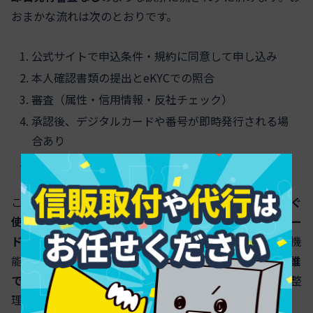
おまかな流れは次のとおりです。
公式サイトで申込条件・規約に同意して申し込み
本人確認書類の提出とeKYCでの照合
審査（属性・信用情報・反社チェック）
承認後、デジタルカードや番号が即時発行される場
合あり
物理カード到着、口座振替設定の完了
この手順の中で
審査を迂回する工程は存在しません
。
すぐ
使えるクレジットカードアプリ
や
デジタルクレジットカー
ドアプリ
でも同様で、即時利用は「審査通過が前提」の機
能です。手続きの事前理解は、無駄な再申込を減らし、
誰
でも作れるクレカ即日
の検索で混乱しがちなポイントを整
理する助けになります。