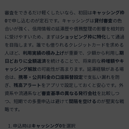
審査をできるだけ軽くしたいなら、初回は
キャッシング枠
0
で申し込むのが定石です。キャッシングは
貸付審査
の色
合いが強く、信用情報の延滞歴や債務整理の影響を相対的
に受けやすいため、まずは
ショッピング枠に特化
して通過
を目指します。誰でも借りれるクレジットカードを求める
人ほど、
利用実績の積み上げ
が重要で、少額から利用し
期
日どおりに全額返済
を続けることで、将来的な
枠増額やキ
ャッシング解放
の可能性が高まります。延滞経験がある場
合は、
携帯・公共料金の口座振替設定
で支払い漏れを防
ぎ、
残高アラート
をアプリで設定しておくと安心です。外
資系や流通系など
審査基準の異なる発行会社
を比較しつ
つ、短期での多重申込は避けて
間隔を空ける
のが堅実な戦
略です。
申込時は
キャッシング0
を選択