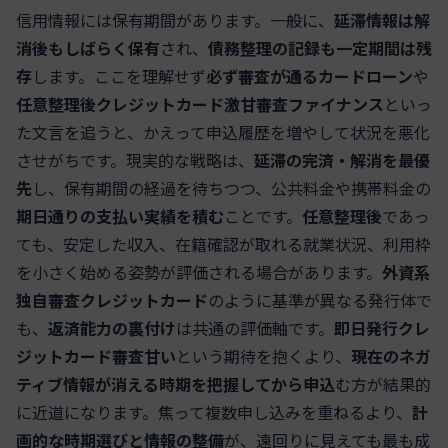
信用情報には保有期間があります。一般に、
延滞情報は解
消後もしばらく保有
され、
債務整理の記録も一定期間は残
存
します。ここを理解せず
必ず審査が通るカードローン
や
任意整理後クレジットカード激甘審査ファイナンス
といっ
た文言を追うと、かえって申込履歴を増やして状況を悪化
させがちです。現実的な戦略は、
延滞の完済・解消を最優
先
し、保有期間の経過を待ちつつ、公共料金や携帯料金の
期日通りの支払い実績を積む
ことです。
任意整理後
であっ
ても、安定した収入、在籍確認が取れる就業状況、利用枠
を小さく始める姿勢が評価される場合があります。
外資系
独自審査クレジットカード
のように基準が異なる発行体で
も、
返済能力の裏付け
は共通の評価軸です。
即日発行クレ
ジットカード審査甘い
という期待を抱くより、
現在のネガ
ティブ情報が消える時期を把握してから申込
む方が結果的
に近道になります。焦って複数申し込みを重ねるより、
計
画的な時期選びと情報の整備
が、遠回りに見えても最も成