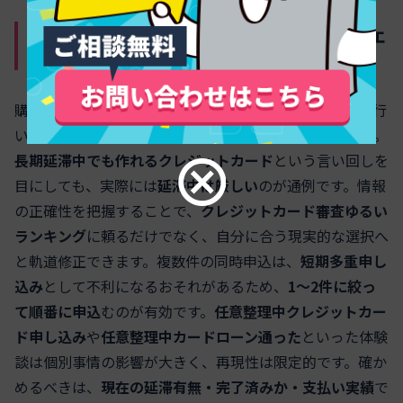
申し込み前に自分の信用情報を賢くチェ
ック
購入行動に移る前に、
CIC・JICC・KSC
での自己開示を行
い、延滞や債務整理、直近の申込件数を確認しましょう。
長期延滞中でも作れるクレジットカード
という言い回しを
目にしても、実際には
延滞中は厳しい
のが通例です。情報
の正確性を把握することで、
クレジットカード審査ゆるい
ランキング
に頼るだけでなく、自分に合う現実的な選択へ
と軌道修正できます。複数件の同時申込は、
短期多重申し
込み
として不利になるおそれがあるため、
1〜2件に絞っ
て順番に申込
むのが有効です。
任意整理中クレジットカー
ド申し込み
や
任意整理中カードローン通った
といった体験
談は個別事情の影響が大きく、再現性は限定的です。確か
めるべきは、
現在の延滞有無・完了済みか・支払い実績
で