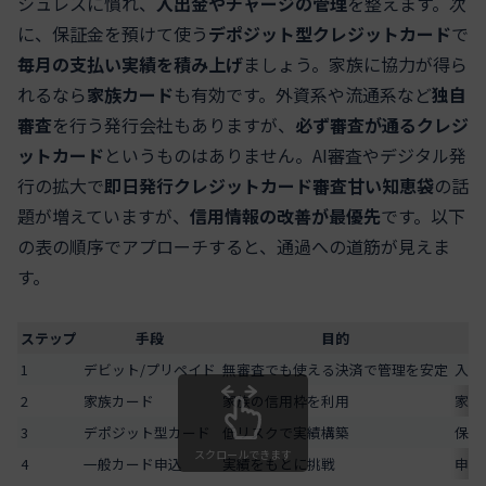
シュレスに慣れ、
入出金やチャージの管理
を整えます。次
に、保証金を預けて使う
デポジット型クレジットカード
で
毎月の支払い実績を積み上げ
ましょう。家族に協力が得ら
れるなら
家族カード
も有効です。外資系や流通系など
独自
審査
を行う発行会社もありますが、
必ず審査が通るクレジ
ットカード
というものはありません。AI審査やデジタル発
行の拡大で
即日発行クレジットカード審査甘い知恵袋
の話
題が増えていますが、
信用情報の改善が最優先
です。以下
の表の順序でアプローチすると、通過への道筋が見えま
す。
ステップ
手段
目的
1
デビット/プリペイド
無審査でも使える決済で管理を安定
入金
2
家族カード
家族の信用枠を利用
家族
3
デポジット型カード
低リスクで実績構築
保証
スクロールできます
4
一般カード申込
実績をもとに挑戦
申込