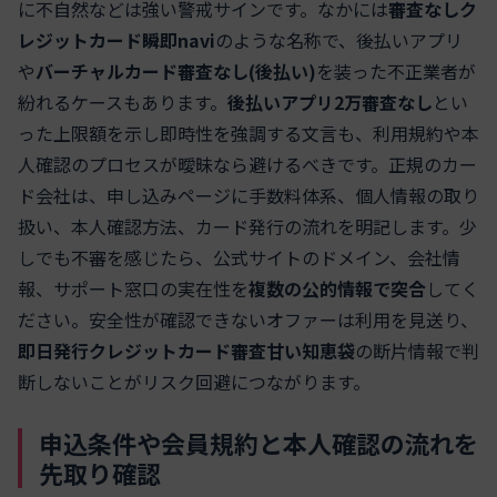
に不自然などは強い警戒サインです。なかには
審査なしク
レジットカード瞬即navi
のような名称で、後払いアプリ
や
バーチャルカード審査なし(後払い)
を装った不正業者が
紛れるケースもあります。
後払いアプリ2万審査なし
とい
った上限額を示し即時性を強調する文言も、利用規約や本
人確認のプロセスが曖昧なら避けるべきです。正規のカー
ド会社は、申し込みページに手数料体系、個人情報の取り
扱い、本人確認方法、カード発行の流れを明記します。少
しでも不審を感じたら、公式サイトのドメイン、会社情
報、サポート窓口の実在性を
複数の公的情報で突合
してく
ださい。安全性が確認できないオファーは利用を見送り、
即日発行クレジットカード審査甘い知恵袋
の断片情報で判
断しないことがリスク回避につながります。
申込条件や会員規約と本人確認の流れを
先取り確認