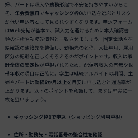
婦、パートは収入や勤務形態で不安を持ちやすいからこ
そ、
年会費無料
で
キャッシング枠0
の申込を選ぶとリスク
が低い申込者として見られやすくなります。申込フォーム
は
Web完結
が基本で、誤入力を避けるために本人確認書
類の住所や勤務先情報と一致させましょう。固定電話や在
籍確認の連絡先を整備し、勤務先の名称、入社年月、雇用
区分の記載を正しくそろえるのがポイントです。収入は
家
計全体の安定性
が重視されるため、配偶者収入の有無や世
帯年収の項目は正確に。学生は継続アルバイトの期間、主
婦やパートは
勤続6か月以上
を目安に申し込むと通過率が
上がります。以下のポイントを意識して、まずは堅実に一
枚を狙いましょう。
キャッシング枠0で申込
（ショッピング利用重視）
住所・勤務先・電話番号の整合性を確認