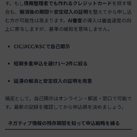
す。もし
債務整理者でも作れるクレジットカード
を探す場
合も、
解消後の期間
や
安定収入の証明
を整えてから申し込
む方が可能性は高まります。
AI審査
の導入は審査速度の向
上に寄与しますが、基準の緩和を意味しません。
CIC/JICC/KSCで自己開示
短期多重申込を避け1〜2件に絞る
延滞の解消と安定収入の証明を用意
補足として、自己開示はオンライン・郵送・窓口で可能で
す。最新の記録を確認してから申込順を決めましょう。
ネガティブ情報の残存期間を知って申込戦略を練る