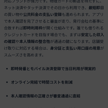
対応ブランドが強力です。物理カードの郵送を待たずに、
ネット決済やタッチ決済でその日から利用でき、
最短即日
の買い物や
公共料金の支払い登録
も進められます。アプリ
で本人確認を完了させると審査が走り、発行会社の基準に
合致すれば
即時利用枠
が開く仕組みです。誰でも借りれる
クレジットカードを目指す場合でも、まずは
安定した収入
の確認
や
本人情報の整合性
が通過の鍵になります。店舗受
け取りに対応する場合は、
身分証と支払い用口座の用意
が
スムーズさを高めます。
即時発番とモバイル決済登録で当日利用が現実的
オンライン完結で時間コストを削減
本人確認情報の正確さが審査通過に直結