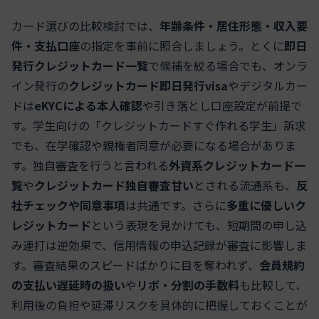
カード選びの比較検討では、
年齢条件・居住形態・収入要
件・支払口座
の指定を事前に照合しましょう。とくに
即日
発行クレジットカード一覧
で候補を絞る場合でも、オンラ
イン発行の
クレジットカード即日発行visa
やデジタルカー
ドは
eKYCによる本人確認
や引き落とし口座設定が前提で
す。学生向けの「クレジットカードすぐ作れる学生」訴求
でも、在学確認や親権者同意が必要になる場合がありま
す。独自審査を行うと言われる
外資系クレジットカード一
覧
や
クレジットカード独自審査甘い
とされる流通系も、
反
社チェックや同意事項
は共通です。さらに
多重に優しいク
レジットカード
という表現を見かけても、短期間の申し込
み連打は逆効果で、信用情報の申込記録が審査に影響しま
す。審査結果のスピードばかりに目を奪われず、
会員規約
の支払い遅延時の扱い
や
リボ・分割の手数料
も比較して、
利用後の負担や延滞リスクを具体的に把握しておくことが