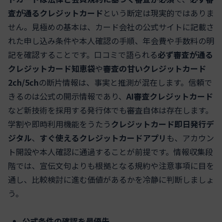
査が通るクレジットカード
という断定は現実的ではありま
せん。見極めの基本は、カード会社の公式サイトに記載さ
れた申し込み条件や本人確認の手順、年会費や手数料の明
記を確認することです。口コミで語られる
必ず審査が通る
クレジットカード知恵袋
や
審査の甘いクレジットカード
2ch/5ch
の断片情報は、事実と推測が混在します。信頼で
きるのは公式の開示情報であり、
AI審査クレジットカード
など新技術を採用する発行体でも審査自体は存在します。
学割や即時利用機能をうたう
クレジットカード即日発行デ
ジタル
、
すぐ使えるクレジットカードアプリ
も、アカウン
ト開設や本人確認に通過することが前提です。情報収集段
階では、宣伝文句よりも根拠となる規約や注意事項に目を
通し、比較検討に進む価値があるかを冷静に判断しましょ
う。
公式条件の確認を最優先