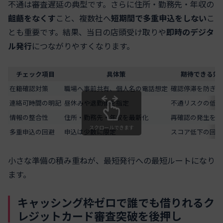
不通は審査遅延の典型です。さらに住所・勤務先・年収の
齟齬をなくす
こと、複数社へ
短期間で多重申込をしない
こ
とも重要です。結果、当日の店頭受け取りや
即時のデジタ
ル発行
につながりやすくなります。
チェック項目
具体策
期待できる効
在籍確認対策
職場へ事前共有、個人名の電話想定
確認停滞を防ぎ即
連絡可時間の明記
昼休みや退勤後を指定
不通リスクの低減
情報の整合性
住所・勤務先・年収を最新化
再確認の発生を抑
スクロールできます
多重申込の回避
申込は少数に限定
スコア低下の回避
小さな準備の積み重ねが、最短発行への最短ルートになり
ます。
キャッシング枠ゼロで誰でも借りれるク
レジットカード審査突破を後押し