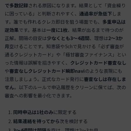
で多数記録
される原因になります。結果として「資金繰り
に困っている」と判断されやすく、
通過率が急低下
しま
す。誰でも作れるクレカ即日を狙う場面でも、
多重申込は
逆効果
です。基本は
一度に1枚
、結果が出るまで待つのが
正解。間隔の目安は
少なくとも3〜4週間
、理想は
2〜3か
月
空けることです。知恵袋や5chで見かける「必ず審査が
通るクレジットカード」や「極甘審査ファイナンス」とい
った情報は誤解を招きやすく、
クレジットカード審査なし
や
審査なしクレジットカード瞬即navi
のような表現にも
注意しましょう。正式なカード発行に
審査なしは存在しま
せん
。以下のルールで申込履歴をクリーンに保てば、次の
審査への影響を最小化できます。
同時申込は1社のみ
に限定する
結果連絡を待ってから
次を検討する
3〜4週間は間隔
を空け、理想は2〜3か月