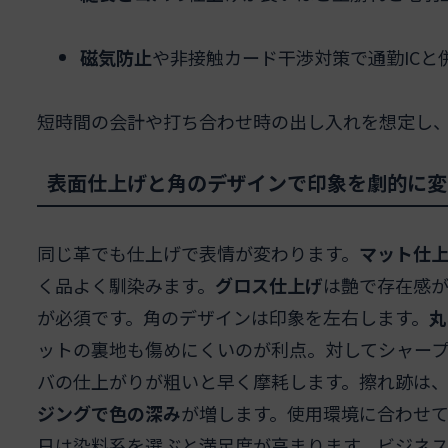
磁気防止
や非接触カード干渉対策で通勤ICと
短時間の会計や打ち合わせ時の出し入れを想定し
表面仕上げと角のデザインで印象を劇的に変
同じ革でも仕上げで表情が変わります。
マット仕
く品よく馴染みます。
グロス仕上げ
は艶で存在感
が必須です。角のデザインは印象を左右します。
丸
ットの裏地も傷めにくいのが利点。対してシャー
バの仕上がりが粗いと早く摩耗します。擦れ跡は
ジングで色の深み
が増します。使用環境に合わせ
日は染料系を選ぶと満足度が高まります。ビジネ