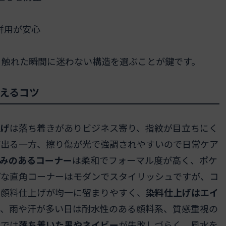
併用が安心
、触れた瞬間に迷わない構造を選ぶことが鍵です。
えるコツ
上げ
は落ち着きがありビジネス寄り、指紋が目立ちにく
が出る一方、擦り傷が光で強調されやすいので日常ケア
みのあるコーナー
は柔和でフォーマル度が高く、ポケ
プな直角コーナーはモダンでスタイリッシュですが、コ
、顔料仕上げが均一に留まりやすく、
染料仕上げはエイ
て、雨や汗が多い日は耐水性のある顔料系、質感重視の
スでは
落ち着いた黒やネイビー
が失敗しづらく、風水を