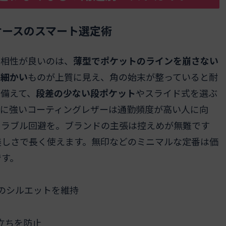
ケースのスマート選定術
と相性が良いのは、
薄型でポケットのラインを崩さない
が細かい
ものが上質に見え、角の始末が整っていると耐
備えて、
段差の少ない段ポケット
やスライド式を選ぶ
れに強いコーティングレザーは通勤頻度が高い人に向
トラブル回避を。ブランドの主張は控えめが無難です
美しさで長く使えます。無印などのミニマルな定番は価
です。
のシルエットを維持
立ちを防止