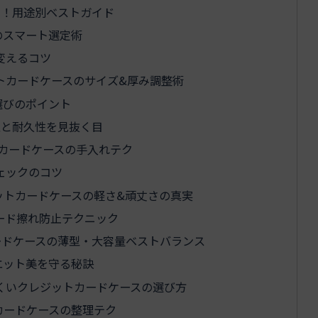
る！用途別ベストガイド
のスマート選定術
変えるコツ
トカードケースのサイズ&厚み調整術
選びのポイント
性と耐久性を見抜く目
カードケースの手入れテク
ェックのコツ
ットカードケースの軽さ&頑丈さの真実
ード擦れ防止テクニック
ードケースの薄型・大容量ベストバランス
エット美を守る秘訣
くいクレジットカードケースの選び方
カードケースの整理テク