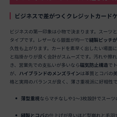
ビジネスで差がつくクレジットカード
ビジネスの第一印象は小物で決まります。スーツ
タイプです。レザーなら銀面が均一で
縫製ピッチ
久性も上がります。カードを素早く出したい場面に
と指掛かりが良く会計がスムーズです。汚れや擦
き、営業先での支払いが多いなら
磁気防止構造
で
が、
ハイブランドのメンズライン
は革質とコバの
格と実用のバランスが良く、薄さ重視派に好相性
薄型重視
ならマチなしや1〜3枚設計でスーツ
縫製とコバ
の仕上げが良いほど型崩れと毛羽