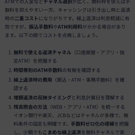
ATMでの入金など
チャネル選択
が広く、無料枠を使えば手
数料を抑えやすい一方、キャッシングは引き出し時と返済
時の
二重コスト
になりがちです。繰上返済は利息軽減に有
効ですが、
振込手数料
や
ATM利用料
がかかる場合があり
ます。以下の順でコストを点検しましょう。
無料で使える返済チャネル
（口座振替・アプリ・指
定ATM）を把握する
時間帯別のATM手数料
の有無を確認する
繰上返済時の費用
（振込・ATM・事務手数料）を確
認する
増額返済の反映タイミング
と利息計算日を理解する
残高照会の方法
（WEB・アプリ・ATM）を統一する
イオン銀行や楽天、JCBなどはチャネルが多様で、無
料条件の設定も明確です。
手数料ゼロ化の導線
を把握
し、少額でも
こまめな繰上返済
を無料チャネルで実