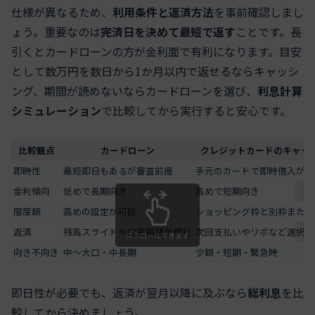
仕様が異なるため、
利用条件と返済方法
を事前確認しまし
ょう。重要なのは
完済日を決めて最短で返す
ことです。長
引くとカードローンの方が金利面で有利になります。目安
として数万円を数日から1か月以内で返せるならキャッシ
ング、期間が読めないならカードローンを選び、
利息計算
シミュレーション
で比較してから実行すると安心です。
比較観点
カードローン
クレジットカードのキャッ
即時性
最短即日もあるが審査前提
手元のカードで即時借入がし
金利傾向
低めで長期向き
高めで短期向き
限度額
高めの設定が可能
ショッピング枠と別枠または
返済
残高スライドや口座振替が便利
次回支払いやリボなど選択制
スクロールできます
向き不向き
中〜大口・中長期
少額・短期・緊急時
即日性が必要でも、返済が翌月以降に及ぶなら
総利息
を比
較してから決めましょう。