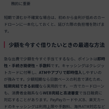
務的に重要
短期で済むか不確実な場合は、初めから金利が低めのカー
ドローンに一本化しておくと、延びた際の負担増を防げま
す。
少額を今すぐ借りたいときの最適な方法
急な出費で少額を今すぐ手当てするなら、ポイントは
即時
性・手続き簡便性・手数料
です。キャッシングはクレジッ
トカードに付帯し、
ATMやアプリで即時借入
しやすいの
が強みです。少額短期なら日数ベースの利息で済むため、
短期完結できる前提
なら実用的です。一方でカードローン
も、消費者金融系なら
WEB完結と高速審査
で当日融資に
対応することがあります。PayPayカードやJCB、楽天カー
ドのキャッシングは利用上限や手数料、海外ATM対応など