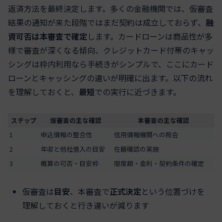
返済方法を最終決定します。多くの金融機関では、仮審査
結果の通知が来た段階ではまだ契約は成立しておらず、
融
資可否は本審査で確定
します。カードローンは商品性が多
様で審査が深くなる傾向、クレジットカード付帯のキャッ
シングは枠内利用なら手続きがシンプルで、ここにカード
ローンとキャッシングの違いが明確に出ます。以下の流れ
を理解しておくと、
最短
での実行に近づきます。
ステップ
仮審査の主な確認
本審査の主な確認
1
申込情報の整合性
信用情報機関への照会
2
年収と他社借入の目安
在籍確認の実施
3
概算の可否・目安枠
限度額・金利・契約条件の確定
仮審査は
目安
、本審査で
正式決定
という位置づけを
理解しておくと行き違いが減ります