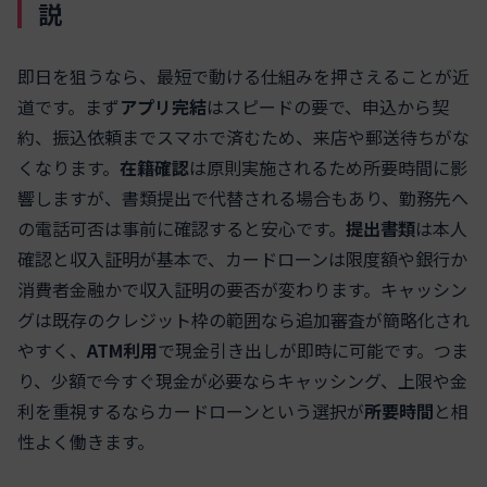
説
即日を狙うなら、最短で動ける仕組みを押さえることが近
道です。まず
アプリ完結
はスピードの要で、申込から契
約、振込依頼までスマホで済むため、来店や郵送待ちがな
くなります。
在籍確認
は原則実施されるため所要時間に影
響しますが、書類提出で代替される場合もあり、勤務先へ
の電話可否は事前に確認すると安心です。
提出書類
は本人
確認と収入証明が基本で、カードローンは限度額や銀行か
消費者金融かで収入証明の要否が変わります。キャッシン
グは既存のクレジット枠の範囲なら追加審査が簡略化され
やすく、
ATM利用
で現金引き出しが即時に可能です。つま
り、少額で今すぐ現金が必要ならキャッシング、上限や金
利を重視するならカードローンという選択が
所要時間
と相
性よく働きます。