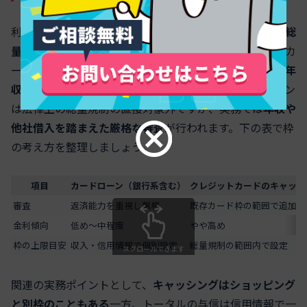
利用可能枠は審査により決まりますが、
年収との関係
と
総
量規制
の理解が欠かせません。消費者金融やクレジットカ
ードのキャッシングは原則として貸金業法が適用され、
年
収の3分の1が総借入上限
の目安です。銀行のカードローン
は法律上の総量規制の直接対象外ですが、実務では
年収や
他社借入を踏まえた厳格な審査
が行われます。下の表で枠
の考え方を整理しましょう。
項目
カードローン（銀行系含む）
クレジットカードのキャッシ
審査
返済能力を重視し厳格
既存カード枠の範囲で追加審
金利傾向
低め～中程度
やや高め
枠の上限目安
収入・信用情報で個別設定
総量規制の範囲内で設定
スクロールできます
関連の実務ポイントとして、
キャッシングはショッピング
と別枠のこともある
一方、トータルの与信は信用情報で一