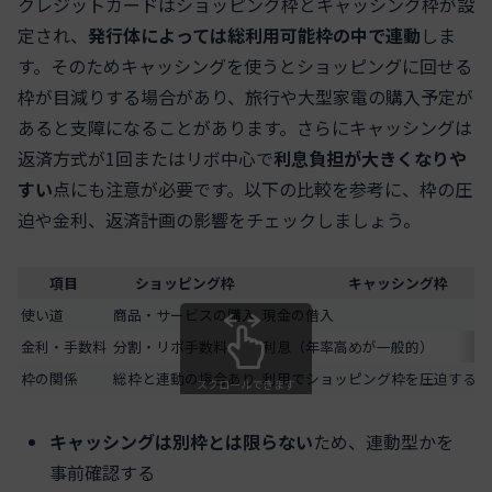
クレジットカードはショッピング枠とキャッシング枠が設
定され、
発行体によっては総利用可能枠の中で連動
しま
す。そのためキャッシングを使うとショッピングに回せる
枠が目減りする場合があり、旅行や大型家電の購入予定が
あると支障になることがあります。さらにキャッシングは
返済方式が1回またはリボ中心で
利息負担が大きくなりや
すい
点にも注意が必要です。以下の比較を参考に、枠の圧
迫や金利、返済計画の影響をチェックしましょう。
項目
ショッピング枠
キャッシング枠
使い道
商品・サービスの購入
現金の借入
金利・手数料
分割・リボ手数料
利息（年率高めが一般的）
枠の関係
総枠と連動の場合あり
利用でショッピング枠を圧迫するこ
スクロールできます
キャッシングは別枠とは限らない
ため、連動型かを
事前確認する