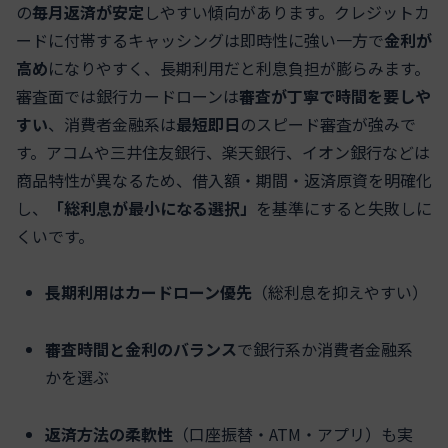
の
毎月返済が安定
しやすい傾向があります。クレジットカ
ードに付帯するキャッシングは即時性に強い一方で
金利が
高め
になりやすく、長期利用だと利息負担が膨らみます。
審査面では銀行カードローンは
審査が丁寧で時間を要しや
すい
、消費者金融系は
最短即日
のスピード審査が強みで
す。アコムや三井住友銀行、楽天銀行、イオン銀行などは
商品特性が異なるため、借入額・期間・返済原資を明確化
し、
「総利息が最小になる選択」
を基準にすると失敗しに
くいです。
長期利用はカードローン優先
（総利息を抑えやすい）
審査時間と金利のバランス
で銀行系か消費者金融系
かを選ぶ
返済方法の柔軟性
（口座振替・ATM・アプリ）も実