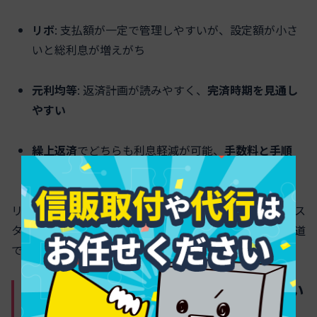
リボ
: 支払額が一定で管理しやすいが、設定額が小さ
いと総利息が増えがち
元利均等
: 返済計画が読みやすく、
完済時期を見通し
やすい
繰上返済
でどちらも利息軽減が可能、
手数料と手順
を事前確認
リボの柔軟さか、完済時期の明確さか。自分の収支管理ス
タイルに合う方式を選ぶことが、ムダな利息を抑える近道
です。
利用可能枠と総量規制の知っておきたい
ポイント