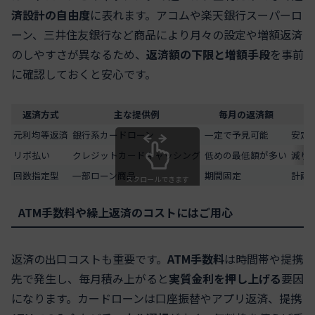
済設計の自由度
に表れます。アコムや楽天銀行スーパーロ
ーン、三井住友銀行など商品により月々の設定や増額返済
のしやすさが異なるため、
返済額の下限と増額手段
を事前
に確認しておくと安心です。
返済方式
主な提供例
毎月の返済額
元利均等返済
銀行系カードローン
一定で予見可能
安定
リボ払い
クレジットカードキャッシング
低めの最低額が多い
減り
回数指定型
一部ローン商品
期間固定
計画
スクロールできます
ATM手数料や繰上返済のコストにはご用心
返済の出口コストも重要です。
ATM手数料
は時間帯や提携
先で発生し、毎月積み上がると
実質金利を押し上げる
要因
になります。カードローンは口座振替やアプリ返済、提携