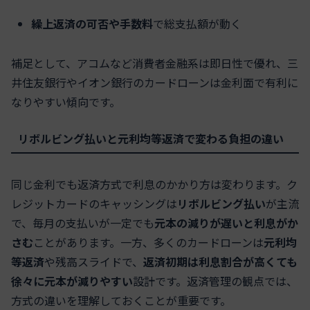
繰上返済の可否や手数料
で総支払額が動く
補足として、アコムなど消費者金融系は即日性で優れ、三
井住友銀行やイオン銀行のカードローンは金利面で有利に
なりやすい傾向です。
リボルビング払いと元利均等返済で変わる負担の違い
同じ金利でも返済方式で利息のかかり方は変わります。ク
レジットカードのキャッシングは
リボルビング払い
が主流
で、毎月の支払いが一定でも
元本の減りが遅いと利息がか
さむ
ことがあります。一方、多くのカードローンは
元利均
等返済
や残高スライドで、
返済初期は利息割合が高くても
徐々に元本が減りやすい
設計です。返済管理の観点では、
方式の違いを理解しておくことが重要です。