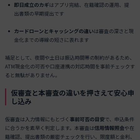
即日成立のカギ
はアプリ完結、在籍確認の運用、提
出書類の早期提出です
カードローンとキャッシングの違い
は審査の深さと現
金化までの導線の短さに表れます
補足として、夜間や土日は振込時間帯の制約があるため、
ATM現金化の可否や口座連携の対応時間を事前チェックす
ると無駄がありません。
仮審査と本審査の違いを押さえて安心申
し込み
仮審査は入力情報にもとづく
事前可否の目安
で、申込条件
に合うかを素早く判定します。本審査は
信用情報照会
や在
籍確認、提出書類の厳密チェックを行い、限度額と金利、