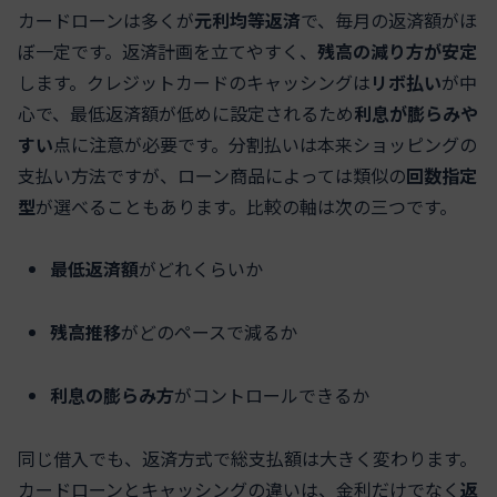
カードローンは多くが
元利均等返済
で、毎月の返済額がほ
ぼ一定です。返済計画を立てやすく、
残高の減り方が安定
します。クレジットカードのキャッシングは
リボ払い
が中
心で、最低返済額が低めに設定されるため
利息が膨らみや
すい
点に注意が必要です。分割払いは本来ショッピングの
支払い方法ですが、ローン商品によっては類似の
回数指定
型
が選べることもあります。比較の軸は次の三つです。
最低返済額
がどれくらいか
残高推移
がどのペースで減るか
利息の膨らみ方
がコントロールできるか
同じ借入でも、返済方式で総支払額は大きく変わります。
カードローンとキャッシングの違いは、金利だけでなく
返