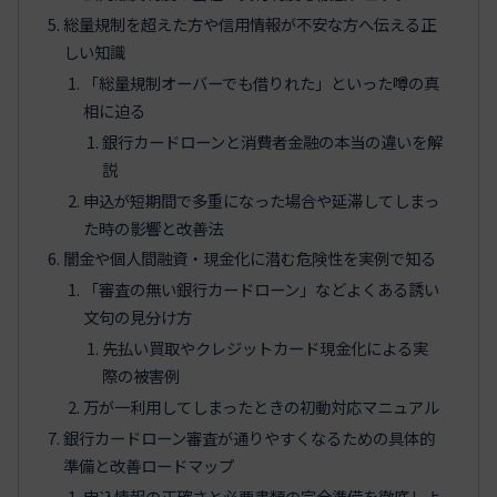
総量規制を超えた方や信用情報が不安な方へ伝える正
しい知識
「総量規制オーバーでも借りれた」といった噂の真
相に迫る
銀行カードローンと消費者金融の本当の違いを解
説
申込が短期間で多重になった場合や延滞してしまっ
た時の影響と改善法
闇金や個人間融資・現金化に潜む危険性を実例で知る
「審査の無い銀行カードローン」などよくある誘い
文句の見分け方
先払い買取やクレジットカード現金化による実
際の被害例
万が一利用してしまったときの初動対応マニュアル
銀行カードローン審査が通りやすくなるための具体的
準備と改善ロードマップ
申込情報の正確さと必要書類の完全準備を徹底しよ