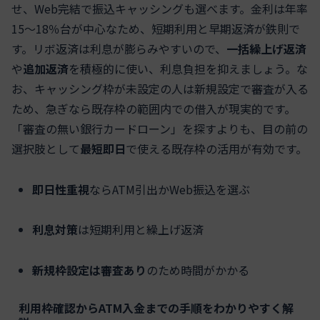
せ、Web完結で振込キャッシングも選べます。金利は年率
15〜18％台が中心なため、短期利用と早期返済が鉄則で
す。リボ返済は利息が膨らみやすいので、
一括繰上げ返済
や
追加返済
を積極的に使い、利息負担を抑えましょう。な
お、キャッシング枠が未設定の人は新規設定で審査が入る
ため、急ぎなら既存枠の範囲内での借入が現実的です。
「審査の無い銀行カードローン」を探すよりも、目の前の
選択肢として
最短即日
で使える既存枠の活用が有効です。
即日性重視
ならATM引出かWeb振込を選ぶ
利息対策
は短期利用と繰上げ返済
新規枠設定は審査あり
のため時間がかかる
利用枠確認からATM入金までの手順をわかりやすく解