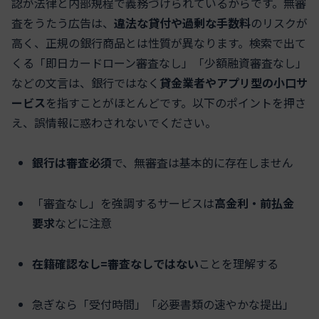
認が法律と内部規程で義務づけられているからです。無審
査をうたう広告は、
違法な貸付や過剰な手数料
のリスクが
高く、正規の銀行商品とは性質が異なります。検索で出て
くる「即日カードローン審査なし」「少額融資審査なし」
などの文言は、銀行ではなく
貸金業者やアプリ型の小口サ
ービス
を指すことがほとんどです。以下のポイントを押さ
え、誤情報に惑わされないでください。
銀行は審査必須
で、無審査は基本的に存在しません
「審査なし」を強調するサービスは
高金利・前払金
要求
などに注意
在籍確認なし=審査なしではない
ことを理解する
急ぎなら「受付時間」「必要書類の速やかな提出」