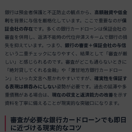
銀行は預金者保護と不正防止の観点から、
高額融資や低金
利
を背景に与信を厳格化しています。ここで重要なのが
保
証会社の存在
です。多くの銀行カードローンは保証会社の
審査を併用し、返済不能時の代位弁済スキームで銀行の損
失を抑えています。つまり、
銀行の審査＋保証会社の与信
という二重チェックになりやすく、結果として「審査が厳
しい」と感じられるのです。審査がどこも通らないときに
「絶対貸してくれる金融」や「激甘地方銀行カードロー
ン」といった文言へ惹かれやすいですが、
確実性を保証す
る表現は鵜呑みにしない
姿勢が必要です。過去の延滞や多
重債務がある場合は、
現在の収支と返済能力の改善
を示す
資料を丁寧に備えることが現実的な突破口になります。
審査が必要な銀行カードローンでも即日
に近づける現実的なコツ