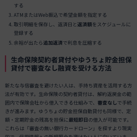
する
ATMまたはWeb振込で希望金額を指定する
取引明細を保存し、返済日と
返済額
をスケジュールに
登録する
余裕が出たら
追加返済
で利息を圧縮する
生命保険契約者貸付やゆうちょ貯金担保
貸付で審査なし融資を受ける方法
新たな与信審査を避けたい人は、手持ち資産を活用する方
法が有効です。生命保険の契約者貸付は、解約返戻金の範
囲内で保険会社から借入できる仕組みで、
審査なし
で手続
きが進みます。ゆうちょの貯金担保自動貸付も同様で、定
額・定期貯金の残高を担保に
最短即日
の借入が可能です。
これらは「審査の無い銀行カードローン」を探すより現実
的で、信用情報への新規照会を避けたい人に向いていま