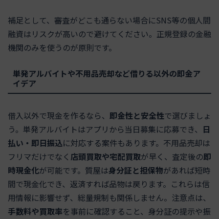
補足として、審査がどこも通らない場合にSNS等の個人間
融資はリスクが高いので避けてください。正規登録の金融
機関のみを使うのが原則です。
単発アルバイトや不用品売却など借りる以外の即金ア
イデア
借入以外で現金を作るなら、
即金性と安全性
で選びましょ
う。単発アルバイトはアプリから当日募集に応募でき、
日
払い・即日振込
に対応する案件もあります。不用品売却は
フリマだけでなく
店頭買取や宅配買取
が早く、査定後の
即
時現金化
が可能です。質屋は
身分証と担保物
があれば短時
間で現金化でき、返済すれば品物は戻ります。これらは信
用情報に影響せず、総量規制も関係しません。注意点は、
手数料や買取率
を事前に確認すること、身分証の提示や振