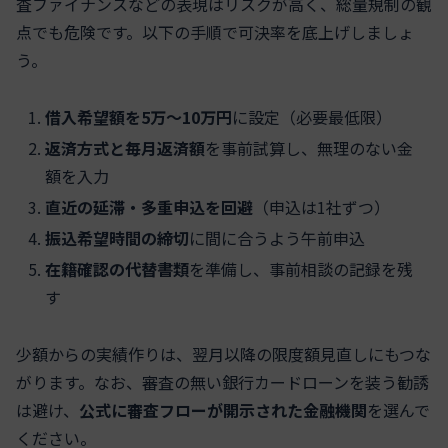
査ファイナンスなどの表現はリスクが高く、総量規制の観
点でも危険です。以下の手順で可決率を底上げしましょ
う。
借入希望額を5万〜10万円
に設定（必要最低限）
返済方式と毎月返済額
を事前試算し、無理のない金
額を入力
直近の延滞・多重申込を回避
（申込は1社ずつ）
振込希望時間の締切
に間に合うよう午前申込
在籍確認の代替書類
を準備し、事前相談の記録を残
す
少額からの実績作りは、翌月以降の限度額見直しにもつな
がります。なお、審査の無い銀行カードローンを装う勧誘
は避け、
公式に審査フローが開示された金融機関
を選んで
ください。