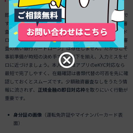
即日を狙う鍵は、審査の入口で待ち時間を作らないことで
す。平日午前の審査受付開始前に申し込むと、当日中の審
査結果と振込に間に合う可能性が高まります。銀行カード
ローンは反社チェックや本人確認が必須で、いわゆる「審
査の無い銀行カードローン」は存在しません。だからこそ
事前準備が時短の決め手です。以下を揃え、入力ミスをゼ
ロに近づけましょう。本人確認はアプリのeKYC対応なら
最短で完了しやすく、在籍確認は書類代替の可否を先に確
認しておくとスムーズです。少額融資審査なしをうたう情
報に流されず、
正規金融の即日対応枠
を取りにいく行動が
重要です。
身分証の画像
（運転免許証やマイナンバーカード表
面）