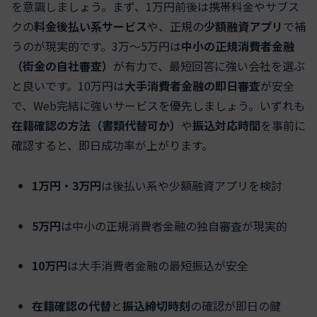
を意識しましょう。まず、1万円前後は携帯料金やサブス
クの
料金後払い系サービス
や、正規の
少額融資アプリ
で補
うのが現実的です。3万〜5万円は
中小の正規消費者金融
（街金の自社審査）
が有力で、最短回答に強い会社を選ぶ
と良いです。10万円は
大手消費者金融の即日審査
が安全
で、Web完結に強いサービスを優先しましょう。いずれも
在籍確認の方法（書類代替可か）
や
振込対応時間
を事前に
確認すると、即日成功率が上がります。
1万円・3万円
は後払い系や少額融資アプリを検討
5万円
は中小の正規消費者金融の独自審査が現実的
10万円
は大手消費者金融の最短振込が安全
在籍確認の代替
と
振込締切時刻
の確認が即日の鍵