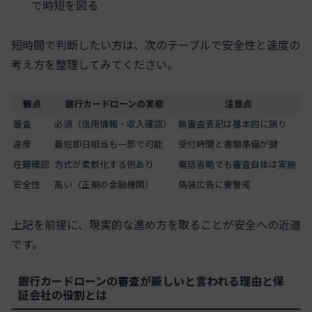
で時短を図る
短時間で判断したい方は、次のテーブルで安全性と速度の
考え方を整理してみてください。
観点
銀行カードローンの実態
注意点
審査
必須（信用情報・収入確認）
無審査表記は基本的に誤り
速度
最短即日相当も一部で可能
受付時間と書類準備が鍵
在籍確認
方式が柔軟化する例あり
電話省略でも審査自体は実施
安全性
高い（正規の金融機関）
偽装広告に要警戒
上記を前提に、現実的な進め方を取ることが安全への近道
です。
銀行カードローンの審査が厳しいと言われる理由と保
証会社の役割とは