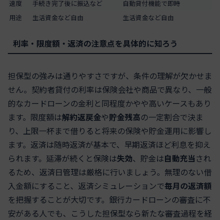
速度
手続き完了後に振込など
自動貸付機能で即時
用途
生活資金など自由
生活資金など自由
利率・限度額・返済の注意点を具体的に知ろう
担保型の強みは通りやすさですが、条件の理解が欠かせま
せん。契約者貸付の利率は保険会社や商品で異なり、一般
的なカードローンの金利と同程度かやや高いケースもあり
ます。限度額は
解約返戻金
や
貯金残高
の一定割合で決ま
り、上限一杯まで借りると将来の保険や貯金運用に影響し
ます。返済は随時返済が基本で、早期返済ほど利息を抑え
られます。延滞が続くと保険は
失効
、貯金は
自動充当
され
るため、返済日管理は厳格に行いましょう。無理のない借
入金額にすること、返済シミュレーションで
毎月の返済額
を把握することが大切です。銀行カードローンの審査に不
安がある人でも、こうした担保型なら新たな審査過程を経