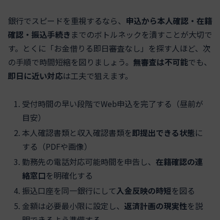
銀行でスピードを重視するなら、
申込から本人確認・在籍
確認・振込手続き
までのボトルネックを潰すことが大切で
す。とくに「お金借りる即日審査なし」を探す人ほど、次
の手順で時間短縮を図りましょう。
無審査は不可能
でも、
即日に近い対応
は工夫で狙えます。
受付時間の早い段階でWeb申込を完了する（昼前が
目安）
本人確認書類と収入確認書類を
即提出できる状態
に
する（PDFや画像）
勤務先の電話対応可能時間を申告し、
在籍確認の連
絡窓口
を明確化する
振込口座を同一銀行にして
入金反映の時短
を図る
金額は必要最小限に設定し、
返済計画の現実性
を説
明できるよう準備する