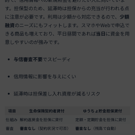
す。担保型のため、延滞時は担保からの充当が行われる点
に注意が必要です。利用は少額から対応できるので、
少額
融資
のニーズにもフィットします。スマホやWebで申込で
きる商品も増えており、平日昼間であれば
当日
に資金を用
意しやすいのが強みです。
与信審査不要
でスピーディ
信用情報に影響を与えにくい
延滞時は担保差し入れ資産が減るリスク
項目
生命保険契約者貸付
ゆうちょ貯金担保貸付
仕組み
解約返戻金を担保に貸付
定額・定期貯金を担保に貸付
審査
審査なし
（契約状況で可否）
審査なし
（残高で自動）