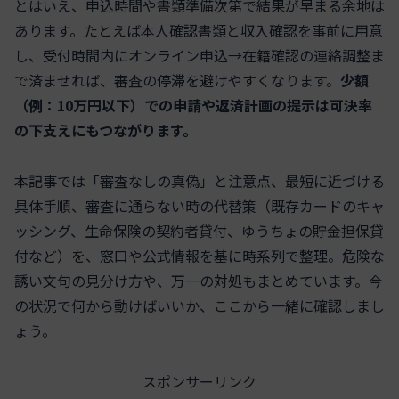
とはいえ、申込時間や書類準備次第で結果が早まる余地は
あります。たとえば本人確認書類と収入確認を事前に用意
し、受付時間内にオンライン申込→在籍確認の連絡調整ま
で済ませれば、審査の停滞を避けやすくなります。
少額
（例：10万円以下）での申請や返済計画の提示は可決率
の下支えにもつながります。
本記事では「審査なしの真偽」と注意点、最短に近づける
具体手順、審査に通らない時の代替策（既存カードのキャ
ッシング、生命保険の契約者貸付、ゆうちょの貯金担保貸
付など）を、窓口や公式情報を基に時系列で整理。危険な
誘い文句の見分け方や、万一の対処もまとめています。今
の状況で何から動けばいいか、ここから一緒に確認しまし
ょう。
スポンサーリンク