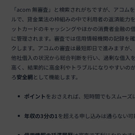
「acom 無審査」と検索されがちですが、アコ
ルで、貸金業法の枠組みの中で利用者の返済能力
ットカードのキャッシングやほかの消費者金融の借
に管理されます。審査では信用情報機関の記録を
クします。アコムの審査は最短即日で進みますが
他社借入の状況から総合判断を行い、過剰な借入
高く、結果的に高金利やトラブルになりやすいの
ろ
安全網
として機能します。
ポイント
をおさえれば、短時間でもスムーズ
年収の3分の1
を超える申し込みは通らない可
信用情報の延滞履歴
は審査で不利になりやす