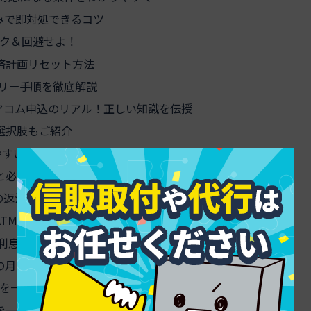
みで即対処できるコツ
ック＆回避せよ！
済計画リセット方法
リー手順を徹底解説
アコム申込のリアル！正しい知識を伝授
選択肢もご紹介
やすい理由をわかりやすく検証
と必要書類まとめ
の返済をグッとラクにする裏ワザ
TM返済の違いをすっきり比較
利息を減らすテク
入時の月々返済額をかんたんシミュレート
を一挙解決！Q&A集
を一発見抜く方法