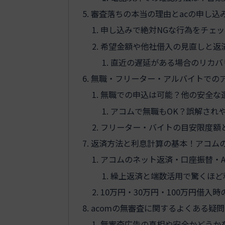
審査落ちの本当の理由とacの申し込
申し込みで絶対NGな行為をチェ
希望金額や他社借入の見直しと返
直近の遅延がある場合のリカバ
無職・フリーター・アルバイトでの
無職での申込は可能？他の安全な
アコムで無職もOK？誤解され
フリーター・バイトの目安限度額
返済方法と利息計算の基本！アコム
アコムのネット返済・口座振替・A
繰上返済と端数活用で驚くほど
10万円・30万円・100万円借
acomの無審査に関するよくある疑問
無審査広告の真相や安全かどうか