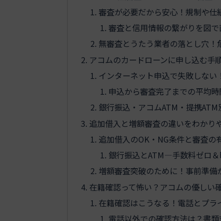
審査が必要だから安心！規制や仕
審査と信用情報の繋がりを図で
無審査とうたう業者の落とし穴！
アコムのカードローンに申し込む手
インターネット申込で失敗しない
申込から審査完了までの平均時
銀行振込・アコムATM・提携AT
追加借入と増額審査の違いをわかり
追加借入のOK・NG条件と審査の
銀行振込とATM―手数料ゼロ
増額審査突破のために！事前準備
在籍確認って怖い？アコムの優しい
在籍確認はこうなる！電話とプラ
電話以外での確認方法は？書類