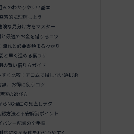
組みのわかりやすい基本
直感的に理解しよう
危険な見分け方をマスター
順と最速でお金を借りるコツ
！流れと必要書類まるわかり
間と早く進める裏ワザ
M別の賢い借り方ガイド
やすく比較！アコムで損しない選択術
有無、お得に使うコツ
＆時短の選び方
からNG理由の見直しテク
確認方法と不安解消ポイント
イバシー配慮の全手順
対応になる条件をわかりやすく