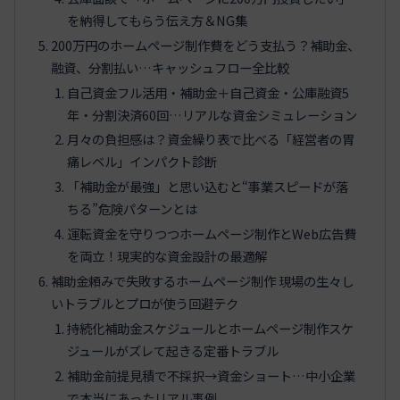
を納得してもらう伝え方＆NG集
200万円のホームページ制作費をどう支払う？補助金、
融資、分割払い…キャッシュフロー全比較
自己資金フル活用・補助金＋自己資金・公庫融資5
年・分割決済60回…リアルな資金シミュレーション
月々の負担感は？資金繰り表で比べる「経営者の胃
痛レベル」インパクト診断
「補助金が最強」と思い込むと“事業スピードが落
ちる”危険パターンとは
運転資金を守りつつホームページ制作とWeb広告費
を両立！現実的な資金設計の最適解
補助金頼みで失敗するホームページ制作 現場の生々し
いトラブルとプロが使う回避テク
持続化補助金スケジュールとホームページ制作スケ
ジュールがズレて起きる定番トラブル
補助金前提見積で不採択→資金ショート…中小企業
で本当にあったリアル事例