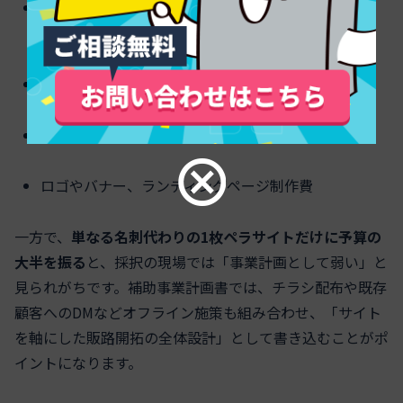
コーポレートサイト・ECサイトの新規制作、リニュ
ーアル費用
スマホ対応、予約システムなどの機能追加
Web広告出稿費（検索広告やSNS広告など）
ロゴやバナー、ランディングページ制作費
一方で、
単なる名刺代わりの1枚ペラサイトだけに予算の
大半を振る
と、採択の現場では「事業計画として弱い」と
見られがちです。補助事業計画書では、チラシ配布や既存
顧客へのDMなどオフライン施策も組み合わせ、「サイト
を軸にした販路開拓の全体設計」として書き込むことがポ
イントになります。