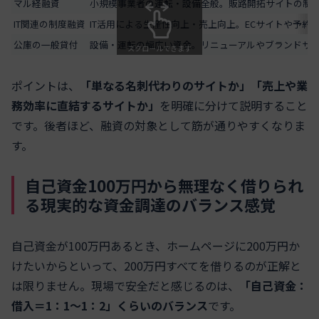
マル経融資
小規模事業者の運転・設備全般。販路開拓サイトの制
IT関連の制度融資
IT活用による生産性向上・売上向上。ECサイトや予約
公庫の一般貸付
設備・運転の幅広い資金。リニューアルやブランドサ
スクロールできます
ポイントは、
「単なる名刺代わりのサイトか」「売上や業
務効率に直結するサイトか」
を明確に分けて説明すること
です。後者ほど、融資の対象として筋が通りやすくなりま
す。
自己資金100万円から無理なく借りられ
る現実的な資金調達のバランス感覚
自己資金が100万円あるとき、ホームページに200万円か
けたいからといって、200万円すべてを借りるのが正解と
は限りません。現場で安全だと感じるのは、
「自己資金：
借入＝1：1〜1：2」くらいのバランス
です。