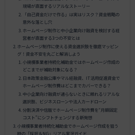
現場が直面するリアルなストーリー
「自己資金だけで作る」は実はリスク？資金戦略の
意外な落とし穴
ホームページ制作と中小企業向け融資を検討する経
営者が直面する3つの不安とは
ホームページ制作に使える資金選択肢を徹底マッピン
グ！資金不安を丸ごと解消しよう
小規模事業者持続化補助金ではホームページ作成の
どこまでが補助対象になる？
日本政策金融公庫やマル経融資、IT活用促進資金で
ホームページ制作費はどこまでカバーできる？
中小企業向け融資が通らないときに頼れるリアルな
選択肢、ビジネスローンや法人カードローン
分割決済や信販でホームページ制作費を“月額固定
コスト”にシフトチェンジする新発想
小規模事業者持続化補助金でホームページ作成を狙う
時の「採択＆NG」リアル実況ガイド