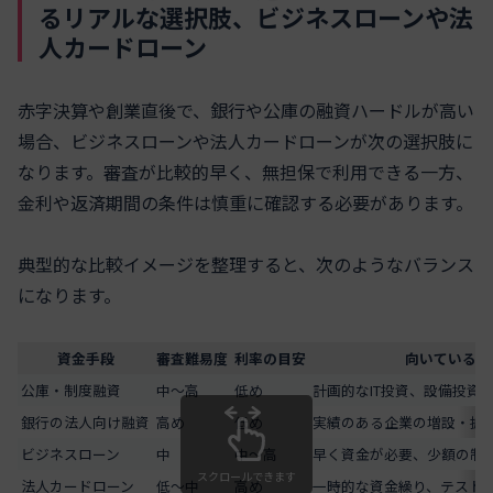
るリアルな選択肢、ビジネスローンや法
人カードローン
赤字決算や創業直後で、銀行や公庫の融資ハードルが高い
場合、ビジネスローンや法人カードローンが次の選択肢に
なります。審査が比較的早く、無担保で利用できる一方、
金利や返済期間の条件は慎重に確認する必要があります。
典型的な比較イメージを整理すると、次のようなバランス
になります。
資金手段
審査難易度
利率の目安
向いているケ
公庫・制度融資
中〜高
低め
計画的なIT投資、設備投資
銀行の法人向け融資
高め
低め
実績のある企業の増設・拡
ビジネスローン
中
中〜高
早く資金が必要、少額の制
スクロールできます
法人カードローン
低〜中
高め
一時的な資金繰り、テスト的