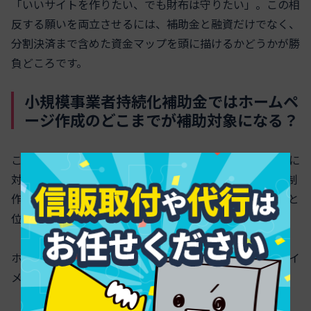
「いいサイトを作りたい、でも財布は守りたい」。この相
反する願いを両立させるには、補助金と融資だけでなく、
分割決済まで含めた資金マップを頭に描けるかどうかが勝
負どころです。
小規模事業者持続化補助金ではホームペ
ージ作成のどこまでが補助対象になる？
この補助金は、販路開拓や業務効率化のための取り組みに
対して、経費の一部を補助する制度です。ホームページ制
作やリニューアルも「販路開拓のためのウェブサイト」と
位置付けられれば補助対象になり得ます。
ホームページ関連で対象になりやすい経費は次のようなイ
メージです。