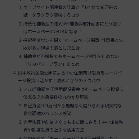
ウェブサイト関連費の計算と「1/4かつ50万円の
壁」をラクラク突破するコツ
持続化補助金の様式3や補助事業計画書にどう書け
ばホームページがOKになる？
採択率ダウンを招く“ホームページ偏重”計画書と失
敗が多い現場の落とし穴とは
補助金が不採択でもホームページ制作を止めない
「リカバリープラン」まとめ
日本政策金融公庫による中小企業向け融資をホームペ
ージ投資へ活かす！攻めと守りのノウハウ
マル経融資やIT活用促進資金はホームページ投資に
使える？対象要件の丸わかり解説
自己資金100万円から無理なく借りられる現実的な
資金調達のバランス感覚
赤字決算や創業すぐでもまだ間に合う！中小企業融
資や制度融資の上手な活用方法
公庫面談で「ホームページに200万円投資したい」