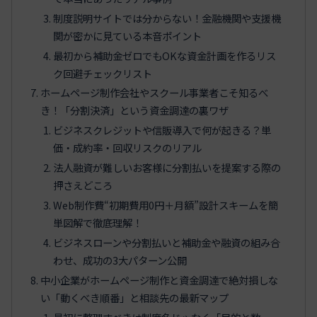
制度説明サイトでは分からない！金融機関や支援機
関が密かに見ている本音ポイント
最初から補助金ゼロでもOKな資金計画を作るリス
ク回避チェックリスト
ホームページ制作会社やスクール事業者こそ知るべ
き！「分割決済」という資金調達の裏ワザ
ビジネスクレジットや信販導入で何が起きる？単
価・成約率・回収リスクのリアル
法人融資が難しいお客様に分割払いを提案する際の
押さえどころ
Web制作費“初期費用0円＋月額”設計スキームを簡
単図解で徹底理解！
ビジネスローンや分割払いと補助金や融資の組み合
わせ、成功の3大パターン公開
中小企業がホームページ制作と資金調達で絶対損しな
い「動くべき順番」と相談先の最新マップ