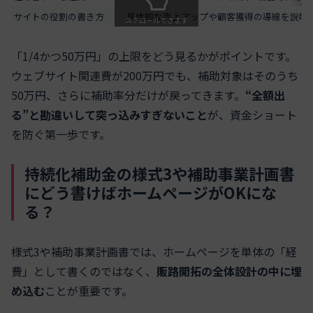
サイトの役割の書き方
具体的な売上アップや顧客獲得の導線を説明
スクロールできます
「1/4かつ50万円」の上限をどう見るかがポイントです。
ウェブサイト関連費が200万円でも、補助対象はそのうち
50万円、さらに補助率分だけが戻ってきます。
“全額出
る”と勘違いして突っ込みすぎないこと
が、資金ショート
を防ぐ第一歩です。
持続化補助金の様式3や補助事業計画書
にどう書けばホームページがOKにな
る？
様式3や補助事業計画書では、ホームページを単体の「経
費」として書くのではなく、
販路開拓の全体設計の中に埋
め込む
ことが重要です。