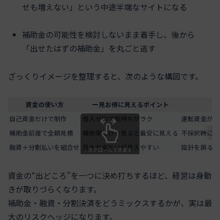
せも増えない」という中途半端なサイトになる
補助金の可能性を検討しないまま着手し、後から
「出せたはずの補助金」を丸ごと逃す
ざっくりイメージを整理すると、次のような構図です。
資金の使い方
一見お得に見えるポイント
自己資金だけで制作
借入ゼロで気持ちがラク
運転資金が薄
補助金前提で全額見積
補助率だけを見ると最安に見える
不採択時に代
融資＋分割払いを組合せ
月々の支払いが見えやすい
設計を誤ると
スクロールできます
資金の“出どころ”を一つに決め打ちするほど、経営は身動
きが取りづらくなります。
補助金・融資・分割決済をどうミックスするかが、実は最
大のリスクヘッジになります。