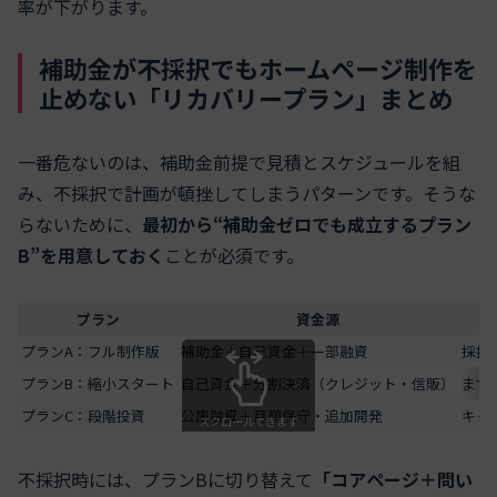
率が下がります。
補助金が不採択でもホームページ制作を
止めない「リカバリープラン」まとめ
一番危ないのは、補助金前提で見積とスケジュールを組
み、不採択で計画が頓挫してしまうパターンです。そうな
らないために、
最初から“補助金ゼロでも成立するプラン
B”を用意しておく
ことが必須です。
プラン
資金源
プランA：フル制作版
補助金＋自己資金＋一部融資
採択
プランB：縮小スタート
自己資金＋分割決済（クレジット・信販）
まず
プランC：段階投資
公庫融資＋月額保守・追加開発
キャ
スクロールできます
不採択時には、プランBに切り替えて
「コアページ＋問い