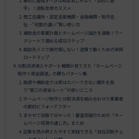
最初に整理すべきは制度名じゃなく「目的と数
字」！逆転思考のススメ
商工会議所・認定支援機関・金融機関・制作会
社…“役割の違い”賢い使い方
補助金の事業計画とホームページ設計を連動！ワー
クシートで進める成功ステップ
相談先ミスで絶対損しない！逆算で動くための実例
ロードマップ
分割決済導入サポート機関が見てきた「ホームページ
制作×資金調達」の勝ちパターン集
融資や補助金では実はカバーできない案件を救
う“第三の資金ルート”の使いどころ
ホームページ制作と分割決済を組み合わせた事業者
の劇的ビフォーアフター
まかせて信販で分かった！審査突破のための「ホー
ムページ投資の通し方」まとめ
記事を読み終えた今すぐ実践できる「自社診断チェ