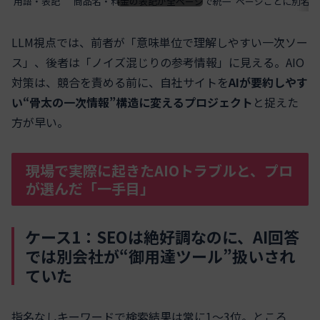
用語・表記
商品名・料金の表記が全ページで統一
ページごとに別名・
LLM視点では、前者が「意味単位で理解しやすい一次ソー
ス」、後者は「ノイズ混じりの参考情報」に見える。AIO
対策は、競合を責める前に、自社サイトを
AIが要約しやす
い“骨太の一次情報”構造に変えるプロジェクト
と捉えた
方が早い。
現場で実際に起きたAIOトラブルと、プロ
が選んだ「一手目」
ケース1：SEOは絶好調なのに、AI回答
では別会社が“御用達ツール”扱いされ
ていた
指名なしキーワードで検索結果は常に1〜3位。ところ