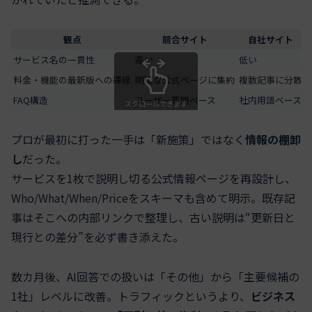
観点
競合サイト
自社サイト
サービス名の一貫性
高い
低い
料金・機能の最新版への導線
明確な公式ページに集約
複数記事に分散
FAQ構造
ユーザー質問ベース
社内用語ベース
スクロールできます
プロが最初に打った一手は「新施策」ではなく
情報の棚卸
し
だった。
サービスを1枚で説明し切る公式情報ページを再設計し、
Who/What/When/Priceをスキーマも含めて明示。既存記
事はそこへの内部リンクで整理し、古い説明は“更新日と
現行との差分”を必ず書き添えた。
数カ月後、AI回答での扱いは「その他」から「主要候補の
1社」レベルに改善。トラフィックというより、
ビジネス