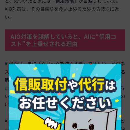
と、気づいたときには「信用残高」が目減りしている。
AIO対策は、その目減りを食い止めるための防波堤に近
い。
AIO対策を誤解していると、AIに“信用コ
スト”を上乗せされる理由
AI検索は、単に「クリックを減らす敵」ではない。ビジネ
スとしての
信用スコア（ビジネスクレジット）を査定する
新しい与信担当者
だと思った方が早い。
ここで判断を誤ると、AI側に「この会社の情報は扱いづら
い」とラベルされ、検索結果の青いリンクは残っているの
に、AI回答欄では
指名落ち
が続く。
AIやLLMは、ページ単位ではなく
サイト全体の情報構造と
一貫性
を見て「この会社を一次ソースとして扱うか」を決