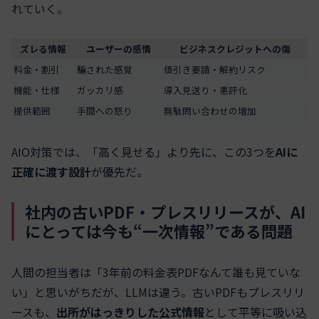
れていく。
ズレる情報
ユーザーの感情
ビジネスクレジットへの傷
料金・割引
騙された感覚
値引き要請・解約リスク
機能・仕様
ガッカリ感
導入見送り・悪評化
提供範囲
手間への怒り
無駄問い合わせの増加
AIO対策では、「高く見せる」より先に、この3つを
AIに
正確に渡す設計
が優先だ。
社内の古いPDF・プレスリリースが、AI
にとっては今も“一次情報”である問題
人間の担当者は「3年前の料金表PDFなんて誰も見ていな
い」と思いがちだが、LLMは違う。古いPDFもプレスリリ
ースも、
出所がはっきりした公式情報
として平等に吸い込