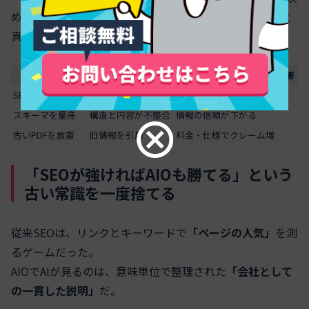
める。SEO時代の発想でAIO対策をすると、その評価軸と
真逆の動きを取りがちだ。
誤解した対策
AI側の反応
ビジネスクレジットへの影響
SEO順位だけ追う
回答で競合を優先
指名されにくくなる
スキーマを量産
構造と内容が不整合
情報の信頼が下がる
古いPDFを放置
旧情報を引用
料金・仕様でクレーム増
「SEOが強ければAIOも勝てる」という
古い常識を一度捨てる
従来SEOは、リンクとキーワードで
「ページの人気」
を測
るゲームだった。
AIOでAIが見るのは、意味単位で整理された
「会社として
の一貫した説明」
だ。