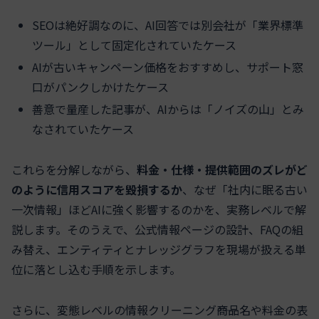
SEOは絶好調なのに、AI回答では別会社が「業界標準
ツール」として固定化されていたケース
AIが古いキャンペーン価格をおすすめし、サポート窓
口がパンクしかけたケース
善意で量産した記事が、AIからは「ノイズの山」とみ
なされていたケース
これらを分解しながら、
料金・仕様・提供範囲のズレがど
のように信用スコアを毀損するか
、なぜ「社内に眠る古い
一次情報」ほどAIに強く影響するのかを、実務レベルで解
説します。そのうえで、公式情報ページの設計、FAQの組
み替え、エンティティとナレッジグラフを現場が扱える単
位に落とし込む手順を示します。
さらに、変態レベルの情報クリーニング――商品名や料金の表