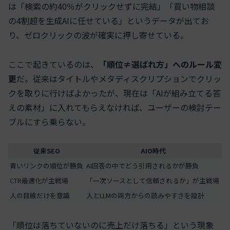
は「検索の約40％がクリックせずに完結」「買い物相談
の4割超を生成AIに任せている」というデータが出てお
り、ゼロクリックの波が確実に押し寄せている。
ここで起きているのは、
「順位≠選ばれ方」へのルール変
更
だ。従来はタイトルやメタディスクリプションでクリッ
クを取りに行けばよかったが、現在は「AIが組み立てる答
えの素材」に入れてもらえなければ、ユーザーの検討テー
ブルにすら乗らない。
従来SEO
AIO時代
青いリンクの順位が勝負
AI回答の中でどう引用されるかが勝負
CTR最適化が主戦場
「一次ソースとして信頼されるか」が主戦場
人の目線だけを意識
人とLLMの両方からの読みやすさを設計
「順位は落ちていないのに売上だけ落ちる」という現象