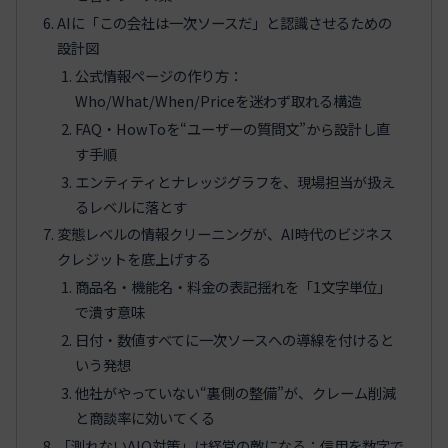
AIに「この会社は一次ソースだ」と認識させるための
設計図
公式情報ページの作り方：
Who/What/When/Priceを迷わず取れる構造
FAQ・HowToを“ユーザーの質問文”から設計し直
す手順
エンティティとナレッジグラフを、現場担当が扱え
るレベルに落とす
変態レベルの情報クリーニングが、AI時代のビジネス
クレジットを底上げする
商品名・機能名・料金の表記揺れを「1文字単位」
で潰す意味
日付・数値すべてに一次ソースへの導線を付けると
いう発想
他社がやっていない“裏側の整備”が、クレーム削減
と商談率に効いてくる
「測れないAIO対策」は経営の敵になる：信用を数字で