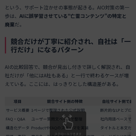
という、サポート泣かせの事態が起きる。AIO対策の第一
歩は、
AIに誤学習させている“亡霊コンテンツ”の特定と
廃棄
だ。
競合だけが丁寧に紹介され、自社は「一
行だけ」になるパターン
AIの比較回答で、競合が見出し付きで詳しく解説され、自
社だけが「他にはA社もある」と一行で終わるケースが増
えている。ここには、はっきりとした構造差がある。
項目
競合サイト側の特徴
自社サイト側で起
サービス概要
1ページで整理された公式説明
断片的なLPとブロ
FAQ・Q&A
ユーザー質問文ベースで整理
社内用語ベースで箇
構造化データ
ProductやFAQのスキーマを実装
タイトルと本文だけ
スクロールできます