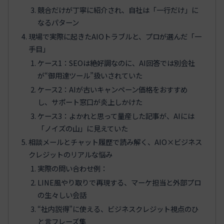
競合だけが丁寧に紹介され、自社は「一行だけ」に
なるパターン
現場で実際に起きたAIOトラブルと、プロが選んだ「一
手目」
ケース1：SEOは絶好調なのに、AI回答では別会社
が“御用達ツール”扱いされていた
ケース2：AIが古いキャンペーン価格をおすすめ
し、サポート窓口が炎上しかけた
ケース3：よかれと思って量産した記事が、AIには
「ノイズの山」に見えていた
相談メールとチャット履歴で読み解く、AIO×ビジネス
クレジットのリアルな悩み
実際の問い合わせ例：
LINE風やり取りで再現する、マーケ担当と外部プロ
の生々しい会話
“社内説得”に使える、ビジネスクレジット視点のひ
と言フレーズ集