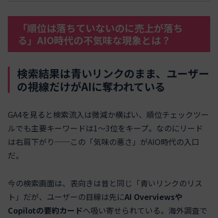
「順位は落ちていないのに売上が落ち
る」AIO時代の不気味な現象とは？
検索結果は青いリンクのまま、ユーザー
の視線だけがAIに奪われている
GA4を見ると検索流入は微減か横ばい、順位チェックツー
ルでも主要キーワードは1〜3位をキープ。なのにリード
は右肩下がり──この「気味の悪さ」がAIO時代の入口
だ。
今の検索画面は、表向きは昔と同じ「青いリンクのリス
ト」だが、ユーザーの目線は先に
AI Overviewsや
Copilotの要約カード
へ吸い寄せられている。海外調査で