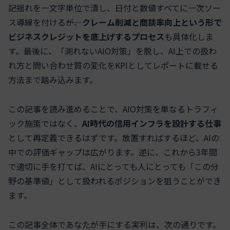
記揺れを一文字単位で潰し、日付と数値すべてに一次ソー
ス導線を付ける――が、
クレーム削減と商談率向上という形で
ビジネスクレジットを底上げするプロセス
も具体化しま
す。最後に、「測れないAIO対策」を脱し、AI上での扱わ
れ方と問い合わせ質の変化をKPIとしてレポートに載せる
方法まで踏み込みます。
この記事を読み進めることで、AIO対策を単なるトラフィ
ック施策ではなく、
AI時代の信用インフラを設計する仕事
として再定義できるはずです。放置すればするほど、AIの
中での評価ギャップは広がります。逆に、これから3年間
で適切に手を打てば、AIにとっても人にとっても「この分
野の基準値」として扱われるポジションを狙うことができ
ます。
この記事全体であなたが手にする実利は、次の通りです。