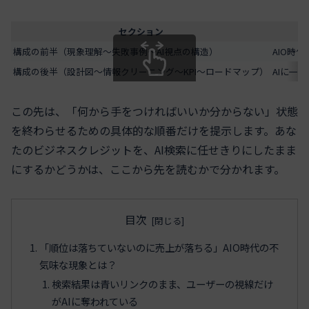
セクション
構成の前半（現象理解〜失敗事例〜AI視点の構造）
AIO時
構成の後半（設計図〜情報クリーニング〜KPI〜ロードマップ）
AIに一
スクロールできます
この先は、「何から手をつければいいか分からない」状態
を終わらせるための具体的な順番だけを提示します。あな
たのビジネスクレジットを、AI検索に任せきりにしたまま
にするかどうかは、ここから先を読むかで分かれます。
目次
「順位は落ちていないのに売上が落ちる」AIO時代の不
気味な現象とは？
検索結果は青いリンクのまま、ユーザーの視線だけ
がAIに奪われている