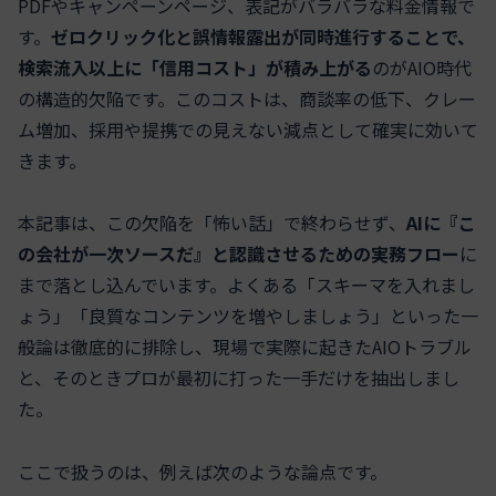
PDFやキャンペーンページ、表記がバラバラな料金情報で
す。
ゼロクリック化と誤情報露出が同時進行することで、
検索流入以上に「信用コスト」が積み上がる
のがAIO時代
の構造的欠陥です。このコストは、商談率の低下、クレー
ム増加、採用や提携での見えない減点として確実に効いて
きます。
本記事は、この欠陥を「怖い話」で終わらせず、
AIに『こ
の会社が一次ソースだ』と認識させるための実務フロー
に
まで落とし込んでいます。よくある「スキーマを入れまし
ょう」「良質なコンテンツを増やしましょう」といった一
般論は徹底的に排除し、現場で実際に起きたAIOトラブル
と、そのときプロが最初に打った一手だけを抽出しまし
た。
ここで扱うのは、例えば次のような論点です。