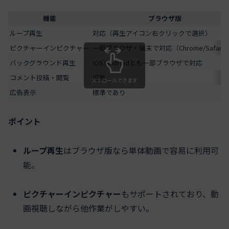
機能
ブラウザ版
ループ再生
対応（再生アイコン右クリックで選択）
ピクチャーインピクチャー
一部ブラウザ・端末で対応（Chrome/Safari
バックグラウンド再生
iOS/Androidとも一部ブラウザで対応
コメント投稿・閲覧
可能
スクロールできます
広告表示
標準であり
ポイント
ループ再生
はブラウザ版なら単体動画で容易に利用可
能。
ピクチャーインピクチャー
もサポートされており、動
画視聴しながら他作業がしやすい。