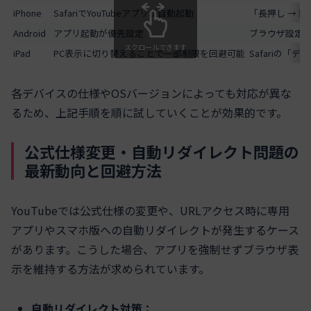
iPhone
SafariでYouTubeアプリが自動起動
「長押し → 
Android
アプリ起動が優先設定
ブラウザ設定の
スクロールできます
iPad
PC表示に切り替えることで一部制限を回避可能
Safariの
各デバイスの仕様やOSバージョンによっても対応が異な
るため、上記手順を順に試していくことが効果的です。
公式仕様変更・自動リダイレクト問題の
最新動向と回避方法
YouTubeでは公式仕様の変更や、URLアクセス時に専用
アプリやスマホ版への自動リダイレクトが発生するケース
があります。こうした場合、アプリを強制せずブラウザ表
示を維持する方法が求められています。
自動リダイレクト対策：