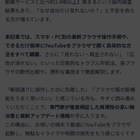
動画サービスと比べ約1.4倍以上】高まるという国内調査
結果もあり、
「なぜ自分だけ見れないの？」
と不安を抱え
る方が増えています。
本記事では、スマホ・PC別の最新ブラウザ操作手順や、
できるだけ簡単にYouTubeをブラウザで開く具体的な方
法をすべて網羅
。さらに「見れない・再生されない」「広
告が消せない」といった日常的なトラブル対処法、各ブラ
ウザの動作比較や、便利な裏技まで徹底解説します。
「解説通りに操作したのに失敗した」「ブラウザ版の新機
能をうまく使いたい」と感じている方も、今すぐ読み進め
ていただくことで、
専門家が徹底検証した再現性の高い解
決策と最新アップデート情報
が手に入ります。
この機会に、お使いの端末で最適にYouTubeをブラウザ
起動し、無駄なイライラや時間の損失をもう感じなくてす