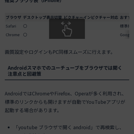
推奨ブラウザ表（iPhone）
ブラウザ
デスクトップ表示切替
ピクチャーインピクチャー対応
おすす
Safari
〇
〇
標準搭
Chrome
〇
△
Goog
スクロールできます
画質設定やログインもPC同様スムーズに行えます。
Androidスマホでのユーチューブをブラウザでは開く
注意点と回避策
AndroidではChromeやFirefox、Operaが多く利用され、
標準のリンクからも開けますが自動でYouTubeアプリが
起動する場合があります。
「youtube ブラウザで開く android」で再検索し、