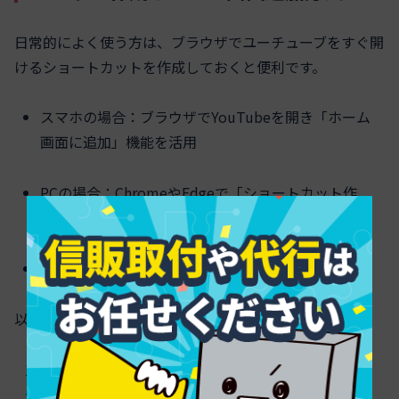
日常的によく使う方は、ブラウザでユーチューブをすぐ開
けるショートカットを作成しておくと便利です。
スマホの場合：ブラウザでYouTubeを開き「ホーム
画面に追加」機能を活用
PCの場合：ChromeやEdgeで「ショートカット作
成」からデスクトップにアイコン生成
タブレットにも同様の方法が利用可能
以下の手順でショートカット作成ができます。
YouTubeブラウザ版を表示
メニューから「ホーム画面に追加」を選択（スマ