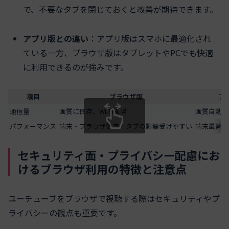
で、不要なタブを閉じておくと改善が期待できます。
アプリ版との違い
：アプリ版はスマホに最適化され
ている一方、ブラウザ版はタブレットやPCでも快適
に利用できるのが強みです。
項目
ブラウザ版
ア
通信量
画質に依存、Wi-Fi推奨
画質自動調
パフォーマンス
端末・ブラウザ依存、タブの影響受けやすい
端末最適化
スクロールできます
セキュリティ面・プライバシー配慮にお
けるブラウザ利用の特徴と注意点
ユーチューブをブラウザで視聴する際はセキュリティやプ
ライバシーの観点も重要です。