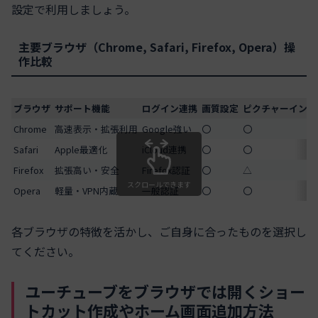
設定で利用しましょう。
主要ブラウザ（Chrome, Safari, Firefox, Opera）操
作比較
ブラウザ
サポート機能
ログイン連携
画質設定
ピクチャーインピ
Chrome
高速表示・拡張利用
Google強い
〇
〇
Safari
Apple最適化
iCloud連携
〇
〇
Firefox
拡張高い・安全
Firefox認証
〇
△
スクロールできます
Opera
軽量・VPN内蔵
一般認証
〇
〇
各ブラウザの特徴を活かし、ご自身に合ったものを選択し
てください。
ユーチューブをブラウザでは開くショー
トカット作成やホーム画面追加方法