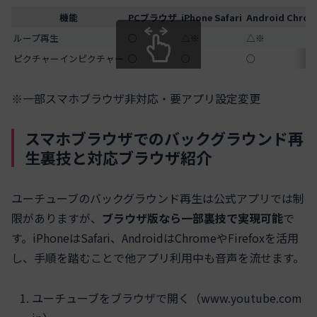
機能
PCブラウザ
iPhone Safari
Android Chro
ループ再生
○
△※
△※
ピクチャーインピクチャー
○
○
○
スクロールできます
※一部スマホブラウザ非対応・要アプリ設定変更
スマホブラウザでのバックグラウンド再
生裏技と対応ブラウザ紹介
ユーチューブのバックグラウンド再生は公式アプリでは制
限がありますが、
ブラウザ版なら一部裏技で実現可能
で
す。iPhoneはSafari、AndroidはChromeやFirefoxを活用
し、手順を踏むことで他アプリ利用中も音声を流せます。
ユーチューブをブラウザで開く（www.youtube.com