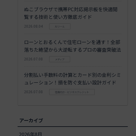
ぬこブラウザで携帯PC対応掲示板を快適閲
覧する技術と使い方徹底ガイド
2026.08.04
AIツール
ローンとおるくんで住宅ローンを通す！全部
落ちた絶望から大逆転するプロの審査突破法
2026.07.08
メディア
分割払い手数料の計算とカード別の金利シミ
ュレーション！損を防ぐ支払い設計ガイド
2026.07.08
信販代行・ビジネスクレジット
アーカイブ
2026年8月