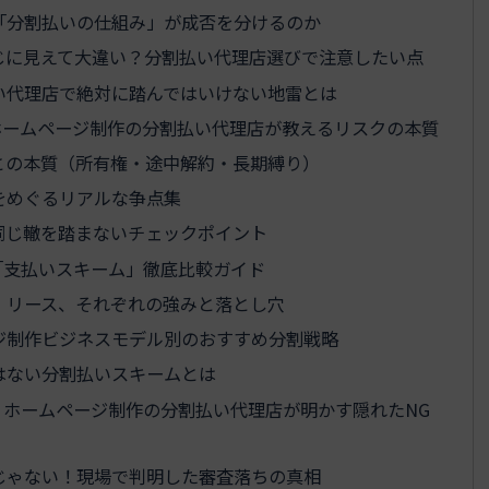
「分割払いの仕組み」が成否を分けるのか
じに見えて大違い？分割払い代理店選びで注意したい点
い代理店で絶対に踏んではいけない地雷とは
ホームページ制作の分割払い代理店が教えるリスクの本質
との本質（所有権・途中解約・長期縛り）
をめぐるリアルな争点集
同じ轍を踏まないチェックポイント
「支払いスキーム」徹底比較ガイド
・リース、それぞれの強みと落とし穴
ジ制作ビジネスモデル別のおすすめ分割戦略
はない分割払いスキームとは
ホームページ制作の分割払い代理店が明かす隠れたNG
じゃない！現場で判明した審査落ちの真相