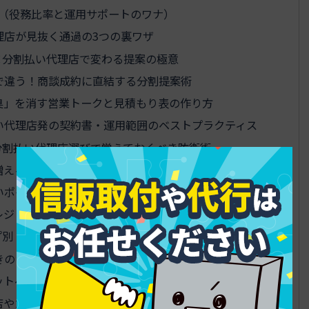
約（役務比率と運用サポートのワナ）
理店が見抜く通過の3つの裏ワザ
×分割払い代理店で変わる提案の極意
で違う！商談成約に直結する分割提案術
臭」を消す営業トークと見積もり表の作り方
い代理店発の契約書・運用範囲のベストプラクティス
分割払い代理店選びで覚えておくべき防衛術
増える理由と悪質代理店の共通点
いポイントと分割払い代理店選びで使える秘訣
レジット契約の落とし穴ランキング
プ別・ホームページ制作と分割払い代理店の最適戦略
きのキャッシュフローと回収の設計術
ットへのシフトで気を付ける社内体制
店やカード決済をうまく使うコツ