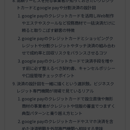
高額サービスを売る事業者が知っておきたいクレジッ
トカードとgoogle payや分割決済の設計図
google payのクレジットカードを活用しWeb制作
やエステやスクールなど役務商材で一括決済だけに
頼ると取りこぼす顧客の特徴
google payのクレジットカードとショッピングク
レジットや分割クレジットやタッチ決済の組み合わ
せで成約率と回収リスクをバランスさせるコツ
google payのクレジットカードで決済手段を増や
す前に必ず整えるべき契約書、キャンセルポリシー
や口座管理チェックポイント
決済の設計図を一緒に描くという選択肢。ビジネスク
レジット専門機関が現場で見ているリアル
google payのクレジットカードで設立直後や無形
商材の事業者がクレジットや信販の審査でつまずく
典型パターンと乗り越え方ヒント
google payのクレジットカードやスマホ決済を含
めた決済戦略を外部専門機関へ相談する意味