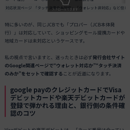
対応状況ページ
「タッチ決済のみ対応」「ウォレット非対応」など但し
スクロールできます
特に多いのが、同じJCBでも「プロパー（JCB本体発
行）」は対応していて、ショッピングモール提携カードや
地域カードは未対応というケースです。
私の視点で言いますと、迷ったときは必ず
発行会社サイト
のGoogle関連ページで“ウォレット対応か”“タッチ決済
のみか”をセットで確認する
ことが近道になります。
google payのクレジットカードでVisa
デビットカードや楽天デビットカードが
登録で弾かれる理由と、銀行側の条件確
認のコツ
Visaデビットや楽天デビットは、「カード番号は合ってい