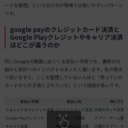
ードを管理」という分け方が現場では扱いやすいパターン
です。
google payのクレジットカード決済と
Google Playクレジットやキャリア決済
はどこが違うのか
同じGoogleの画面に出てくる支払い手段でも、裏側の仕
組みと家計へのインパクトはまったく違います。私の視点
で言いますと、ここを整理していない人ほど「思っていた
カードから引き落とされていた」という相談が多いです。
支払い手段
支払い元
向いてい
ウォレットのクレジット決済
クレジットカード会社
日常のタッチ決済全
Google Playクレジット
ギフトカード残高
アプリ・ゲーム課金
キャリア決済
携帯電話料金と合算
少額のアプリ・サブ