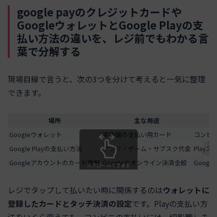
google payのクレジットカードや
GoogleウォレットとGoogle Playの支
払い方法の違いを、レジ前でもわかる言
葉で分解する
現場目線で言うと、次の3つを分けて考えると一気に整理
できます。
場所
主な用途
Googleウォレット
実店舗の支払い用カード
コンビ
Google Playの支払い方法
アプリ・ゲーム・サブスク代金
Play
Googleアカウントのカード情報
Googleのオンライン決済全般
Goog
スクロールできます
レジでタップして払いたい時に関係するのは
ウォレットに
登録したカードとタッチ決済の設定
です。Playの支払い方