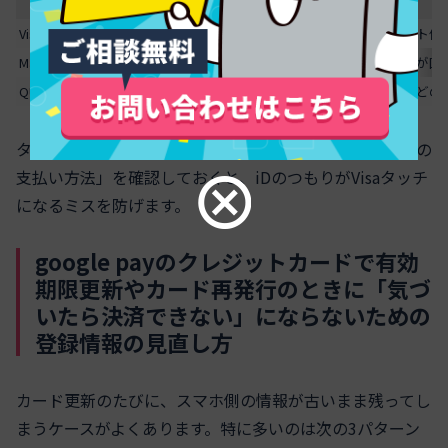
項目
表示されやすい名称
Visaタッチ
Visaのタッチ決済等
ウォレット側
Mastercardコンタクトレス
Mastercardコンタクトレス等
店側端末が国
QUICPay / iD
QUICPay / iD
レジで「どの
スクロールできます
タッチ方式を複数持つカードは、ウォレット内で「優先の
支払い方法」を確認しておくと、iDのつもりがVisaタッチ
になるミスを防げます。
google payのクレジットカードで有効
期限更新やカード再発行のときに「気づ
いたら決済できない」にならないための
登録情報の見直し方
カード更新のたびに、スマホ側の情報が古いまま残ってし
まうケースがよくあります。特に多いのは次の3パターン