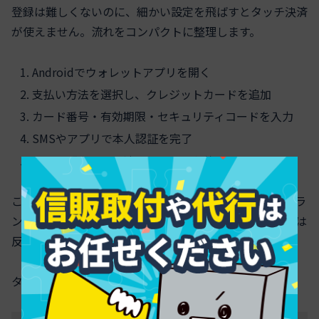
登録は難しくないのに、細かい設定を飛ばすとタッチ決済
が使えません。流れをコンパクトに整理します。
Androidでウォレットアプリを開く
支払い方法を選択し、クレジットカードを追加
カード番号・有効期限・セキュリティコードを入力
SMSやアプリで本人認証を完了
最後に「タッチ決済で使用」を有効にする
ここで重要なのが、カードのタッチ方式の確認です。ブラ
ンドは対応していても、「タッチ機能がオフ」のままでは
反応しません。
タッチ方式ごとのチェックポイント