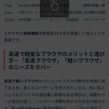
Edge
Windows親和性・省エネ・自動翻訳
標準AI搭載と業
Brave
広告ブロック・プライバシー保護・暗号通貨
BAT報酬や独自
スクロールできます
Opera
VPN内蔵・バッテリーセーバー・自由設定
AIサイドバーや
それぞれの
最新機能や対応デバイス
を意識して選ぶことが
重要です。
高速で軽量なプラウザのメリットと選び
方－「高速プラウザ」「軽いプラウザ」
のニーズをカバー
高速で軽いプラウザ
はパソコンやスマホの動作を快適に保
てるため、多くのユーザーに支持されています。特に低ス
ペックなデバイスや通信量に制限のある場合は、起動やペ
ージ表示が速く、バッテリー消費も抑えられる点が魅力で
す。
Vivaldi
や
Brave
は動作が軽快で、シンプルな設定で