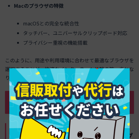
Macのプラウザの特徴
macOSとの完全な統合性
タッチバー、ユニバーサルクリップボード対応
プライバシー重視の機能搭載
このように、用途や利用環境に合わせて最適なブラウザを
選択することが、快適なインターネット体験の第一歩とな
ります。
主要プラウザの比較と選び方：用途別お
すすめ分析
ChromeやFirefoxやEdgeやBraveや
Operaの特徴と最新動向－「chromeプ