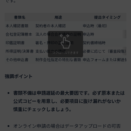
です。
書類名
用途
提出タイミング
本人確認書類
契約者の本人確認
申込時（最初）
会社登記簿謄本
法人の場合会社情報の証明
申込時
印鑑証明書
署名・押印の正式証明
契約書締結時
所得証明/決算書
支払い能力の確認
必要に応じて（審査段階）
スクロールできます
その他申込書
制作会社指定の特別な書類
申込フォームまたは郵送依
強調ポイント
書類不備は申請遅延の最大要因です。必ず原本または
公式コピーを用意し、必要項目に抜け漏れがないか
慎重にチェックしましょう。
オンライン申請の場合はデータアップロードの可否