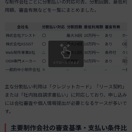
な制作会社ごとに分割払いの対応可否、分割回数、最低利
用額、審査有無などを一覧にまとめました。
会社名
分割払い対応
分割回数
最低利用額
審査有無
株式会社アシスト
〇
最大36回
20万円～
あり
ホー
株式会社ASSIST
〇
最大24回
10万円～
あり
OE
Web制作専業B社
△
最大12回
30万円～
条件付
クレ
OEM専門メーカー
〇
応相談
50万円～
あり
完全
スクロールできます
一般的中小制作会社
×
–
–
–
一括
主な分割払い利用は「クレジットカード」「リース契約」
または「社内独自請求書払い」に対応しており、申し込み
には会社審査や個人情報提出が必要となるケースが多いで
す。
主要制作会社の審査基準・支払い条件比