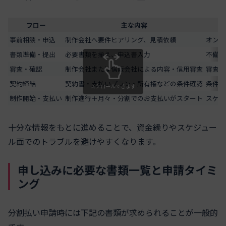
フロー
主な内容
事前相談・申込
制作会社へ要件ヒアリング、見積依頼
オンラ
書類準備・提出
必要書類を揃え、申込書入力
不備が
審査・確認
制作会社または信販会社による内容・信用審査
審査結
契約締結
契約書・支払いプラン・所有権などの条件確認
条件不
スクロールできます
制作開始・支払い
制作進行＋月々・分割でのお支払いがスタート
スケジ
十分な情報をもとに進めることで、資金繰りやスケジュー
ル面でのトラブルを避けやすくなります。
申し込みに必要な書類一覧と申請タイミ
ング
分割払い申請時には下記の書類が求められることが一般的