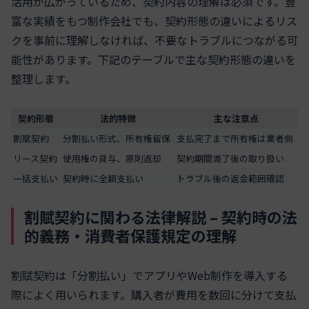
活用が広がっているため、契約内容の理解は必須です。豊
富な実績をもつ制作会社でも、契約形態の違いによるリス
クを事前に理解しなければ、不要なトラブルにつながる可
能性があります。下記のテーブルで主な契約形態の違いを
整理します。
契約形態
法的特徴
主な注意点
割賦契約
分割払い形式、所有権留保
支払完了まで所有権は業者側
リース契約
使用権の貸与、原則返却
契約期間満了後の取り扱い
一括支払い
契約時に全額支払い
トラブル後の返金範囲確認
割賦契約に関わる法律解説 – 契約時の法
的義務・消費者保護規定の理解
割賦契約は「分割払い」でアプリやWeb制作を導入する
際によく用いられます。購入者が費用を数回に分けて支払