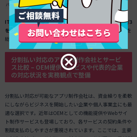
パッケージ・OEMサービス
数十万〜数百万円
月5000円〜2万円
スクロールできます
IT導入補助金などの制度を利用すれば、制作費の1/2〜2/3
を賄うことも可能です。
自社のビジネス規模や運用体制を
総合的に判断し、最適な選択を進めてください。
分割払い対応のアプリ制作会社とサービ
ス比較 – OEM提供サービスや代表的企業
の対応状況を実務観点で整備
分割払い対応が可能なアプリ制作会社は、資金繰りを柔軟
にしながらビジネスを開始したい企業や個人事業主にも最
適な選択です。近年はOEMとしての機能提供やWebサイ
ト制作サービスも登場しており、各サービスの契約条件や
割賦支払のしやすさが重視されています。ここでは、主要