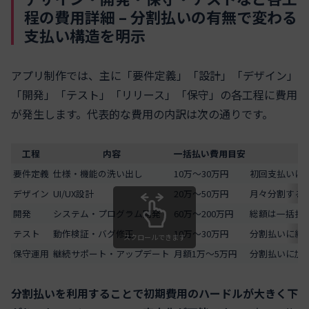
程の費用詳細 – 分割払いの有無で変わる
支払い構造を明示
アプリ制作では、主に「要件定義」「設計」「デザイン」
「開発」「テスト」「リリース」「保守」の各工程に費用
が発生します。代表的な費用の内訳は次の通りです。
工程
内容
一括払い費用目安
分
要件定義
仕様・機能の洗い出し
10万〜30万円
初回支払いに
デザイン
UI/UX設計
20万〜50万円
月々分割する
開発
システム・プログラム開発
60万〜200万円
総額は一括払
テスト
動作検証・バグ修正
10万〜30万円
分割払いに組
スクロールできます
保守運用
継続サポート・アップデート
月額1万〜5万円
分割払いに加
分割払いを利用することで初期費用のハードルが大きく下