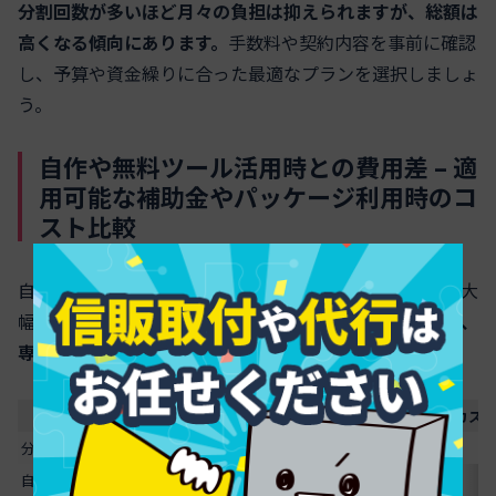
分割回数が多いほど月々の負担は抑えられますが、総額は
高くなる傾向にあります。
手数料や契約内容を事前に確認
し、予算や資金繰りに合った最適なプランを選択しましょ
う。
自作や無料ツール活用時との費用差 – 適
用可能な補助金やパッケージ利用時のコ
スト比較
自作や無料ツールでのホームページ制作は、初期費用を大
幅に抑えられるのが特徴ですが、
自由度や将来の拡張性、
専門的な運用サポート
は限られます。
制作手法
初期費用
維持費
カス
分割払いの外注制作
200万前後＋手数料
月額1万〜5万円
自作・無料ツール活用
0〜数万円
月数百円〜数千円