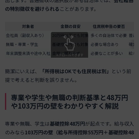
の特別徴収を避けられる
ことがあります。
対象者
金額の目安
住民税申告の要否
会社員（副収入あり）
20万円以下でも対象
多くの自治体で必要
普通
無職・専業・学生
基礎控除内でも対象
必要な場合あり
確定
年末調整未済や途中入社
金額に関わらず
必要なことが多い
給与
スクロールできます
簡潔にいえば、
「所得税はOKでも住民税は別」
という前
提で考えると判断を誤りません。
専業や学生や無職の判断基準と48万円
や103万円の壁をわかりやすく解説
専業や無職、学生は
基礎控除48万円
が起点です。給与収入
のみなら
103万円の壁（給与所得控除55万円＋基礎控除48