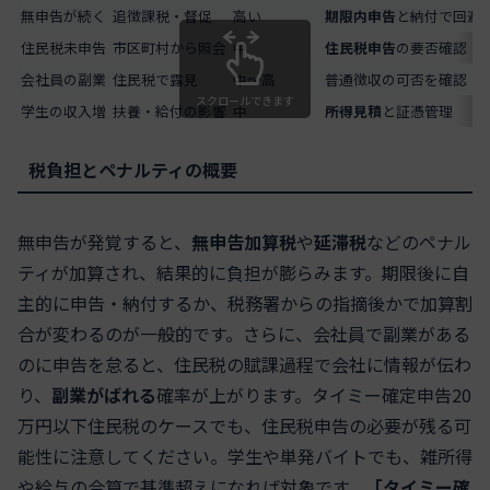
無申告が続く
追徴課税・督促
高い
期限内申告
と納付で回避
住民税未申告
市区町村から照会
中
住民税申告
の要否確認
会社員の副業
住民税で露見
中〜高
普通徴収の可否を確認
スクロールできます
学生の収入増
扶養・給付の影響
中
所得見積
と証憑管理
税負担とペナルティの概要
無申告が発覚すると、
無申告加算税
や
延滞税
などのペナル
ティが加算され、結果的に負担が膨らみます。期限後に自
主的に申告・納付するか、税務署からの指摘後かで加算割
合が変わるのが一般的です。さらに、会社員で副業がある
のに申告を怠ると、住民税の賦課過程で会社に情報が伝わ
り、
副業がばれる
確率が上がります。タイミー確定申告20
万円以下住民税のケースでも、住民税申告の必要が残る可
能性に注意してください。学生や単発バイトでも、雑所得
や給与の合算で基準超えになれば対象です。
「タイミー確