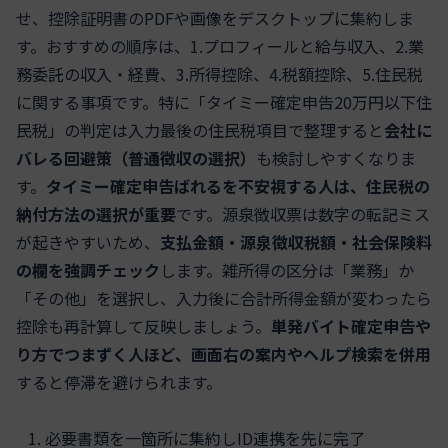
せ、控除証明書のPDFや画像をデスクトップに集約しま
す。おすすめの順序は、1.プロフィールと給与収入、2.業
務委託の収入・経費、3.所得控除、4.税額控除、5.住民税
に関する事項です。特に「タイミー確定申告20万円以下住
民税」の判定は入力最後の住民税項目で整理すると
会社に
バレる回避策（普通徴収の選択）
も検討しやすくなりま
す。
タイミー確定申告ばれるを不安視する人は、住民税の
納付方法の選択が重要
です。源泉徴収票は数字の転記ミス
が起きやすいため、
支払金額・源泉徴収税額・社会保険料
の欄を強調チェック
します。雑所得の区分は「業務」か
「その他」を選択し、入力後に合計所得金額が変わったら
控除も再計算して反映しましょう。
単発バイト確定申告や
り方でつまずく人ほど、画面右の案内やヘルプ検索を併用
すると停滞を避けられます。
必要書類を一箇所に集約しID連携を先に完了