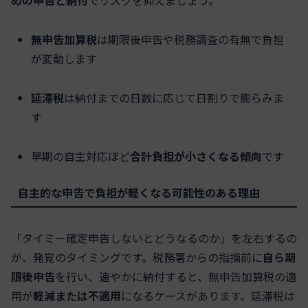
めの申告と納付
でリスクを抑えましょう。
無申告加算税
は期限後申告や税務調査の有無で負担
が変動します
延滞税
は納付までの日数に応じて日割りで膨らみま
す
早期の自主対応ほど
合計負担が小さくなる傾向
です
自主的な申告で負担が軽くなる可能性のある理由
「タイミー確定申告しないとどうなるのか」を左右するの
が、発覚のタイミングです。税務署からの指摘前に
自ら期
限後申告
を行い、速やかに納付すると、無申告加算税の適
用が
軽減または不適用
になるケースがあります。延滞税は