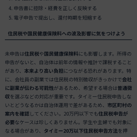
申告書に控除・経費を正しく反映する
電子申告で提出し、還付時期を短縮する
住民税や国民健康保険料への波及影響に気をつけよう
未申告は
住民税
や
国民健康保険料
にも影響します。所得の
申告がないと、自治体は前年の情報や推計で課税すること
があり、
本来より高い負担
につながる恐れがあります。特
に、会社員の副業では住民税の特別徴収がきっかけで
会社
に副業が伝わる可能性
があるため、希望する場合は
普通徴
収
を選ぶなどの対応が重要です。タイミー住民税申告しな
いとどうなるかは自治体運用で差があるため、
市区町村の
案内を確認
してください。20万円以下でも
住民税申告が
必要
なケースは珍しくありません。学生や主婦でも対象に
なる場合があり、
タイミー20万以下住民税申告方法
を押