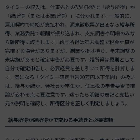
タイミーの収入は、仕事先との契約形態で「給与所得」か
「雑所得（または事業所得）」に分かれます。一般的に、
雇用契約で時給が支払われ、源泉徴収票が出るなら
給与所
得
、業務委託で報酬が振り込まれ、支払調書や明細のみな
ら
雑所得
に該当します。給与所得は年末調整で税金計算が
完結する場合がありますが、副業や掛け持ち、年末調整の
未実施があると確定申告が必要です。雑所得は
原則として
自分で確定申告
し、必要経費を差し引いて所得を計算しま
す。気になる「タイミー確定申告20万円以下年間」の扱い
は、給与か雑か、会社員か学生か、住民税の申告要否で結
論が変わる点に要注意です。迷ったら明細の表記と支払い
元の説明を確認し、
所得区分を正しく判定
しましょう。
給与所得か雑所得かで変わる手続きと必要書類