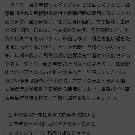
「タイミー確定申告めんどくさい」と後回しにすると、
源
泉徴収された所得税の還付
や
各種控除の適用
を逃すことが
あります。医療費控除、社会保険料控除、扶養控除、生命
保険料控除、iDeCo、小規模企業共済、基礎控除など、申
告で反映するものが多く、
申告しない＝税金を払い過ぎた
まま
になりかねません。学生や無職、年収が小さい方で
も、年間の収入と所得金額の整理次第で還付の可能性があ
ります。タイミー確定申告20万円以下の場合でも、
住民税
申告
が必要となる市区町村がある点に注意してください。
控除や経費は証憑が命なので、アプリの売上・報酬明細、
交通費等の領収書を
日頃から保管
しておき、
単発バイト確
定申告やり方
を押さえて抜け漏れをなくしましょう。
源泉徴収や支払調書の内容を確認する
医療費や保険料など控除証明を集める
収入区分ごとに所得金額を計算する