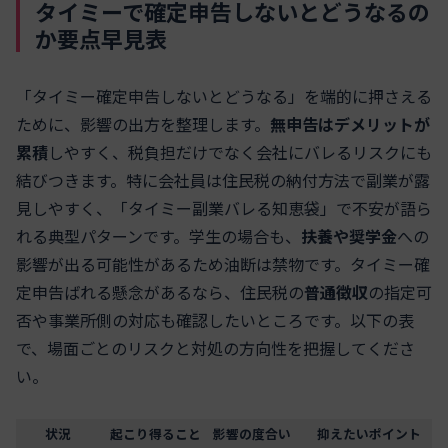
タイミーで確定申告しないとどうなるの
か要点早見表
「タイミー確定申告しないとどうなる」を端的に押さえる
ために、影響の出方を整理します。
無申告はデメリットが
累積
しやすく、税負担だけでなく会社にバレるリスクにも
結びつきます。特に会社員は住民税の納付方法で副業が露
見しやすく、「タイミー副業バレる知恵袋」で不安が語ら
れる典型パターンです。学生の場合も、
扶養や奨学金
への
影響が出る可能性があるため油断は禁物です。タイミー確
定申告ばれる懸念があるなら、住民税の
普通徴収
の指定可
否や事業所側の対応も確認したいところです。以下の表
で、場面ごとのリスクと対処の方向性を把握してくださ
い。
状況
起こり得ること
影響の度合い
抑えたいポイント