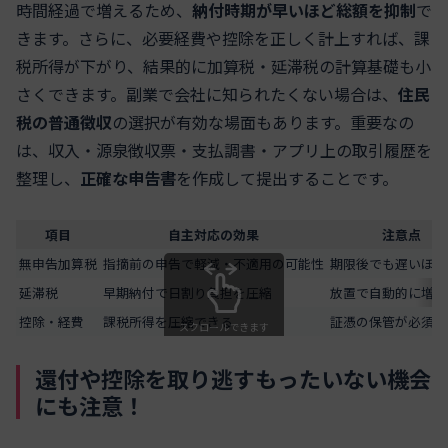
時間経過で増えるため、
納付時期が早いほど総額を抑制
で
きます。さらに、必要経費や控除を正しく計上すれば、課
税所得が下がり、結果的に加算税・延滞税の計算基礎も小
さくできます。副業で会社に知られたくない場合は、
住民
税の普通徴収
の選択が有効な場面もあります。重要なの
は、収入・源泉徴収票・支払調書・アプリ上の取引履歴を
整理し、
正確な申告書
を作成して提出することです。
項目
自主対応の効果
注意点
無申告加算税
指摘前の申告で軽減・不適用の可能性
期限後でも遅いほど
延滞税
早期納付で日割り負担を圧縮
放置で自動的に増加
控除・経費
課税所得を圧縮できる
証憑の保管が必須
スクロールできます
還付や控除を取り逃すもったいない機会
にも注意！