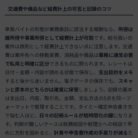
交通費や備品など経費計上の可否と記録のコツ
単発バイトの形態が業務委託に該当する報酬なら、
所得は
雑所得や事業所得として経費計上が可能
です。給与扱いの
案件は原則として経費計上できない点に注意します。交通
費は案件先への移動実費、消耗品や備品は
業務に通常必要
で私用と明確に区分
できるものに限られます。レシートは
日付・金額・内容が読める状態で保存し、
支出目的をメモ
すると後から迷いません。電子データの保存でも、
スキャ
ンと原本のどちらかは確実に保管
しましょう。記録の基本
は支出日、内容、取引先、金額、支払方法の5点を同一フ
ォーマットで管理することです。タイミー確定申告書き方
で悩む人ほど、
日々の記帳ルールが短時間化の鍵
になりま
す。判断が難しいケースは税務相談や税理士への相談で早
めに方針を固めると、
計算や申告書作成の手戻りが減る
た