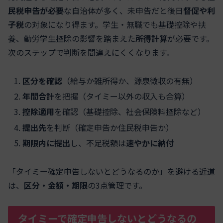
民税申告が必要
な自治体が多く、未申告だと後日
督促や利
子税
の対象になり得ます。学生・無職でも基礎控除や扶
養、勤労学生控除の影響を踏まえた
所得計算
が必要です。
次のステップで判断を間違えにくくなります。
区分を確認
（給与か雑所得か、源泉徴収の有無）
年間合計
を把握（タイミー以外の収入も合算）
控除適用
を確認（基礎控除、社会保険料控除など）
提出先
を判断（確定申告か住民税申告か）
期限内に提出
し、不足税額は
速やかに納付
「タイミー確定申告しないとどうなるのか」を避ける近道
は、
区分・金額・期限
の3点管理です。
タイミーで確定申告しないとどうなるの