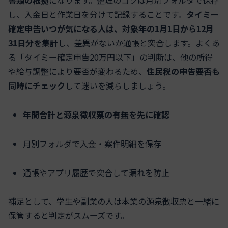
書類の根拠
になります。整理のコツは月別フォルダで保存
し、入金日と作業日を分けて記録することです。
タイミー
確定申告いつが気になる人は、対象年の1月1日から12月
31日分を集計
し、差異がないか通帳と突合します。よくあ
る「タイミー確定申告20万円以下」の判断は、他の所得
や給与調整により要否が変わるため、
住民税の申告要否も
同時にチェック
して迷いを減らしましょう。
年間合計と源泉徴収票の有無を先に確認
月別フォルダで入金・案件明細を保存
通帳やアプリ履歴で突合して漏れを防止
補足として、学生や副業の人は本業の源泉徴収票と一緒に
保管すると判定がスムーズです。