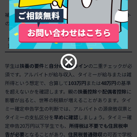
補足として、青色申告は事業所得向けの制度で、スポット
のスキマワークは
雑所得
が基本になりやすいです。
学生がアルバイトとタイミーを掛け持ちするときの注
意点
学生は
扶養の要件
と
自分の課税ライン
の二重チェックが必
須です。アルバイトが給与収入、タイミーが給与または雑
所得という想定で、合算して
103万円
または
48万円
の基準
を超えないかを確認します。親の
扶養控除
や
配偶者控除
に
影響が出ると、世帯の税額が増えることがあります。タイ
ミー確定申告学生の判断では、アルバイトの源泉徴収票と
タイミーの支払区分を
早めに確認
しましょう。タイミー確
定申告20万円以下学生でも、
所得税は不要でも住民税申
告が必要
となることがあり、
住民税普通徴収
の可否で学校