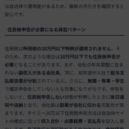
は自治体で運用差があるため、最新の手引きを確認すると
安心です。
住民税申告が必要になる典型パターン
住民税は
所得税の20万円以下特例が適用されません
。そ
のため、次のような場合は
20万円以下でも住民税申告が
必要
となることがあります。まず、会社の年末調整に含ま
れない
副収入がある会社員
。次に、前年途中入社で
給与支
払報告書が分割
されている人。さらに、
無職・専業・学生
で確定申告をしていない人も対象になりがちです。申告を
しないと、
住民税申告しない
状態が判明したときに
後日通
知や追納
となり、会社員は
副業が会社に伝わる
可能性が高
まります。タイミー20万以下住民税申告方法は自治体サイ
トの様式に沿って
収入合計・必要経費・支払先
を記入し提
出します。普通徴収の選択肢がある自治体では、
会社経由