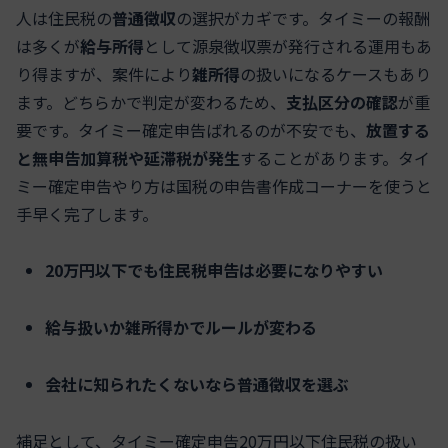
人は住民税の
普通徴収
の選択がカギです。タイミーの報酬
は多くが
給与所得
として源泉徴収票が発行される運用もあ
り得ますが、案件により
雑所得
の扱いになるケースもあり
ます。どちらかで判定が変わるため、
支払区分の確認
が重
要です。タイミー確定申告ばれるのが不安でも、
放置する
と無申告加算税や延滞税が発生
することがあります。タイ
ミー確定申告やり方は国税の申告書作成コーナーを使うと
手早く完了します。
20万円以下でも住民税申告は必要になりやすい
給与扱いか雑所得かでルールが変わる
会社に知られたくないなら普通徴収を選ぶ
補足として、タイミー確定申告20万円以下住民税の扱い