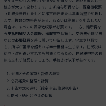
タイミーの収入が給与所得か雑所得かで、集める書類と手
続きが大きく変わります。まず給与所得なら、
源泉徴収票
（勤務先発行）をもとに確定申告または年末調整で処理し
ます。複数の勤務先がある、あるいは副業分を申告したい
場合は、すべての源泉徴収票が必要です。一方、雑所得な
ら
支払明細や入金履歴、領収書
を保管し、交通費や備品費
などの
必要経費
を差し引いて申告します。学生や無職で
も、所得が基準を超えれば申告義務は生じます。住民税は
給与・雑所得いずれでも対象となるため、
住民税申告
の有
無も忘れず確認しましょう。手続きは以下が基本です。
所得区分の確認と証憑の収集
必要経費の整理と計算
申告方式の選択（確定申告/住民税申告）
提出・納付と控えの保管