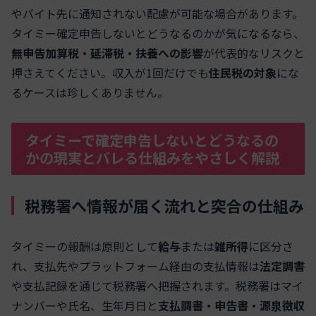
やバイト先に通知されない配慮が可能な場合があります。
タイミー確定申告しないとどうなるのかが気になるなら、
無申告加算税・延滞税・扶養への影響
が代表的なリスクと
押さえてください。収入が1回だけでも
住民税の対象
にな
るケースは珍しくありません。
タイミーで確定申告しないとどうなるの
かの現実とバレる仕組みをやさしく解説
税務署へ情報が届く流れと突合の仕組み
タイミーの報酬は原則として
給与
または
雑所得
に区分さ
れ、支払先やプラットフォーム経由の支払情報は
法定調書
や支払記録を通じて税務署へ把握されます。税務署はマイ
ナンバーや氏名、生年月日と
支払調書・申告書・源泉徴収