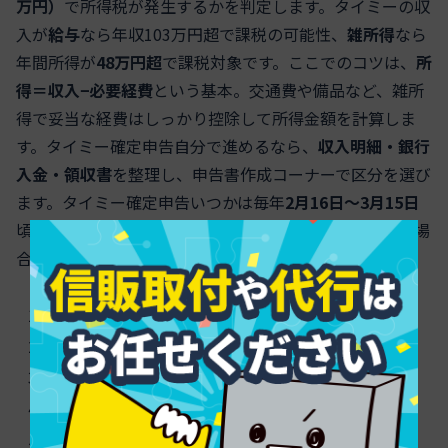
万円）
で所得税が発生するかを判定します。タイミーの収
入が
給与
なら年収103万円超で課税の可能性、
雑所得
なら
年間所得が
48万円超
で課税対象です。ここでのコツは、
所
得＝収入−必要経費
という基本。交通費や備品など、雑所
得で妥当な経費はしっかり控除して所得金額を計算しま
す。タイミー確定申告自分で進めるなら、
収入明細・銀行
入金・領収書
を整理し、申告書作成コーナーで区分を選び
ます。タイミー確定申告いつかは毎年
2月16日〜3月15日
頃が一般的な期限です。タイミー確定申告大変と感じる場
合は、
記帳アプリ連携
で手間を下げられます。
区分を確認
（給与か雑所得か）
所得計算
（収入−必要経費）
基準値で判定
（48万円／103万円）
住民税も確認
（申告要否と納付方法）
提出・納付
（期限内に完了）