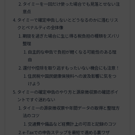
タイミーを一回だけ使った場合でも見落とせない注
意点
タイミーで確定申告しないとどうなるのかに潜むリス
クとペナルティの全体像
期限を過ぎた場合に生じ得る税負担の種類をズバリ
整理
自主的な申告で負担が軽くなる可能性のある理
由
還付や控除を取り逃すもったいない機会にも注意！
住民税や国民健康保険料への波及影響に気をつ
けよう
タイミーの確定申告のやり方と源泉徴収票の確認ポイ
ントですぐ迷わない
タイミーの源泉徴収票や年間データの取得と整理方
法のコツ
交通費や備品など経費計上の可否と記録のコツ
e-Taxでの申告ステップを最短で進める裏ワザ