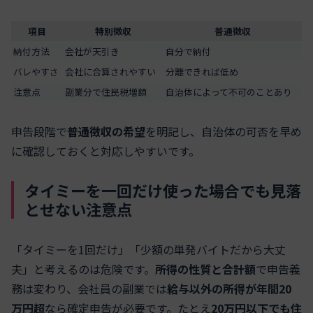
項目
特別徴収
普通徴収
納付方法
会社が天引き
自分で納付
バレやすさ
会社に合算されやすい
分離できれば低め
注意点
副業分で住民税増額
自治体によって不可のことあり
申告段階で
普通徴収の希望
を明記し、自治体の可否を早め
に確認しておくと対応しやすいです。
タイミーを一回だけ使った場合でも見落
とせない注意点
「タイミーを1回だけ」「少額の単発バイトだから大丈
夫」と考えるのは危険です。
所得の性質と合計額
で申告義
務は変わり、会社員の副業では
給与以外の所得が年間20
万円超
なら確定申告が必要です。たとえ
20万円以下でも住