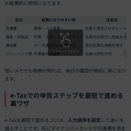
め結果的に時短になります。
区分
経費になりやすい例
注意点
交通費
電車・バス運賃
私用と混在させずルートを
備品・消耗品
手袋・文具・スマホスタンド
私用分は按分し理由をメモ
通信費
データ通信料の業務割合
按分比率の根拠を残す
スクロールできます
クリーニング等
作業服の洗濯費
私服は原則不可
短いメモでも根拠が残れば、後日の確認が格段に楽になり
ます。
e-Taxでの申告ステップを最短で進める
裏ワザ
e-Taxを最短で進めるコツは、
入力順序を固定
して迷いを
減らすことです。先にマイナンバーカードやID連携を済ま