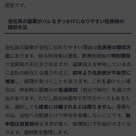
安全です。
会社員の副業がバレるきっかけになりやすい住民税の
徴収方法
会社員の副業が会社に伝わりやすい理由は
住民税の徴収方
法
にあります。給与所得者は通常、勤務先経由の
特別徴収
で住民税が天引きされますが、副業収入を申告しているの
に会社の給与と合算されると、
前年より住民税が不自然に
増加
し、経理が気づくことがあります。これを避けたい場
合は、申告時に副業分の
普通徴収
（自分で納付）を選ぶ方
法があります。ただし自治体運用で不可のケースもあるた
め、選択しても
確実に分離されるとは限りません
。重要な
のは、会社への配慮だけで申告を省略しないことです。
無
申告は加算税のリスク
が高く、結果的に不利益が大きくな
ります。選択肢を整理します。