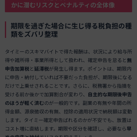
かに潜むリスクとペナルティの全体像
期限を過ぎた場合に生じ得る税負担の種
類をズバリ整理
タイミーのスキマバイトで得た報酬は、状況により給与所
得や雑所得・事業所得として扱われ、確定申告を怠ると
無
申告加算税
と
延滞税
が発生し得ます。ポイントは、期限内
に申告・納付していれば不要だった負担が、期限後になる
だけで上乗せされることです。さらに、税務署から指摘を
受ける前か後かで加算割合が変わり、
自主的な期限後申告
のほうが軽く済む
のが一般的です。副業の有無や年間の所
得金額、源泉徴収の有無、控除の適用状況で納税額は変動
します。タイミー確定申告ばれるのかが不安でも、放置は
コスト増に直結します。期限や区分を確認し、必要なら
早