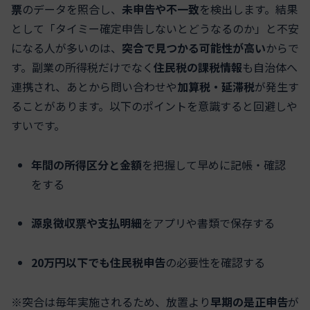
票
のデータを照合し、
未申告や不一致
を検出します。結果
として「タイミー確定申告しないとどうなるのか」と不安
になる人が多いのは、
突合で見つかる可能性が高い
からで
す。副業の所得税だけでなく
住民税の課税情報
も自治体へ
連携され、あとから問い合わせや
加算税・延滞税
が発生す
ることがあります。以下のポイントを意識すると回避しや
すいです。
年間の所得区分と金額
を把握して早めに記帳・確認
をする
源泉徴収票や支払明細
をアプリや書類で保存する
20万円以下でも住民税申告
の必要性を確認する
※突合は毎年実施されるため、放置より
早期の是正申告
が