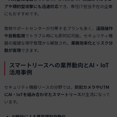
アや標的型攻撃にも迅速対応
でき、専任IT担当不在の企業
にもおすすめです。
常時サポートセンターが付帯するプランも多く、
遠隔操作
や自動監視
でトラブル時にも即対応可能。セキュリティ機
器の複雑な保守管理から解放され、
業務効率化とリスク分
散が実現
できます。
スマートリースへの業界動向とAI・IoT
活用事例
セキュリティ機器リースの分野では、
防犯カメラやUTM
にAI・IoTを組み合わせたスマートリース
が主流になって
います。
AI解析による異常検知自動化