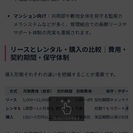
マンション向け
：共用部や敷地全体を見守る監視カ
メラシステムなどが多く、管理組合での長期リースや
サポート体制の充実も重視されます。
リースとレンタル・購入の比較｜費用・
契約期間・保守体制
導入形態それぞれの違いを把握することが重要です。
方式
月額費用（目安）
契約期間
初期費用
保守・サポート
リース
5,000〜12,000円
3〜7年
少額〜0円
契約期間中メンテナン
レンタル
1週間〜1ヶ月単位
数日〜1年
不要
短期でもサポート適用
購入
1台2〜5万円以上
なし
全額負担
保証期間以降は別途有
スクロールできます