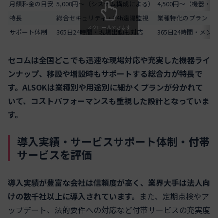
月額料金の目安
5,000円～（システム構成による）
4,500円～（機器・
特長
総合セキュリティ・24h遠隔監視
業種特化のプラン・
スクロールできます
サポート体制
365日24時間・現場出動も対応
365日24時間・メ
セコムは全国どこでも迅速な現場対応や充実した機器ライ
ンナップ、移設や増設時もサポートする総合力が特長で
す。ALSOKは業種別や用途別に細かくプランが分かれて
いて、コストパフォーマンスも重視した設計となっていま
す。
導入実績・サービスサポート体制・付帯
サービスを評価
導入実績が豊富な会社は信頼度が高く、業界大手は法人向
けの数千社以上に導入されています。
また、定期点検やア
ップデート、法的要件への対応など付帯サービスの充実度