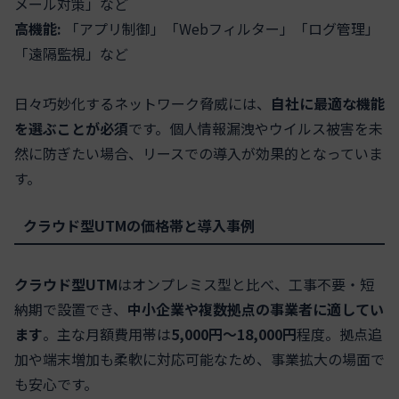
メール対策」など
高機能:
「アプリ制御」「Webフィルター」「ログ管理」
「遠隔監視」など
日々巧妙化するネットワーク脅威には、
自社に最適な機能
を選ぶことが必須
です。個人情報漏洩やウイルス被害を未
然に防ぎたい場合、リースでの導入が効果的となっていま
す。
クラウド型UTMの価格帯と導入事例
クラウド型UTM
はオンプレミス型と比べ、工事不要・短
納期で設置でき、
中小企業や複数拠点の事業者に適してい
ます
。主な月額費用帯は
5,000円〜18,000円
程度。拠点追
加や端末増加も柔軟に対応可能なため、事業拡大の場面で
も安心です。