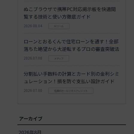
ぬこブラウザで携帯PC対応掲示板を快適閲
覧する技術と使い方徹底ガイド
2026.08.04
AIツール
ローンとおるくんで住宅ローンを通す！全部
落ちた絶望から大逆転するプロの審査突破法
2026.07.08
メディア
分割払い手数料の計算とカード別の金利シミ
ュレーション！損を防ぐ支払い設計ガイド
2026.07.08
信販代行・ビジネスクレジット
アーカイブ
2026年8月