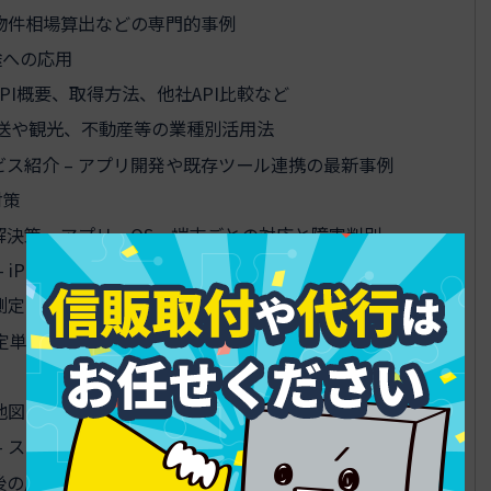
や物件相場算出などの専門的事例
途への応用
– API概要、取得方法、他社API比較など
配送や観光、不動産等の業種別活用法
ス紹介 – アプリ開発や既存ツール連携の最新事例
対策
決策 – アプリ・OS・端末ごとの対応と障害判別
Phone・Android別の実例と対処法
 測定の正確性と限界、今後の改良ポイント
測定単位の変更や地点追加の上限、履歴の管理
 地図表示の工夫や誤差の回避方法
– スポーツ記録、不動産査定、配送計画の具体例
展望 – 最新UI・AI連携などの動向