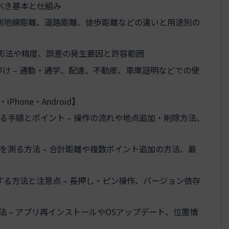
くべき基本と仕組み
 測地線距離、道路距離、徒歩距離などの違いと用途別の
投影法や精度、誤差の発生要因と許容範囲
け – 通勤・通学、配達、不動産、車庫証明などでの使
hone・Android】
定する手順とポイント – 操作の流れや地点追加・削除方法、
離を測る方法 – 合計距離や複数ポイント追加の方法、最
を測定する方法と注意点 – 長押し・ピン操作、バージョン依存
処法 – アプリ再インストールやOSアップデート、位置情