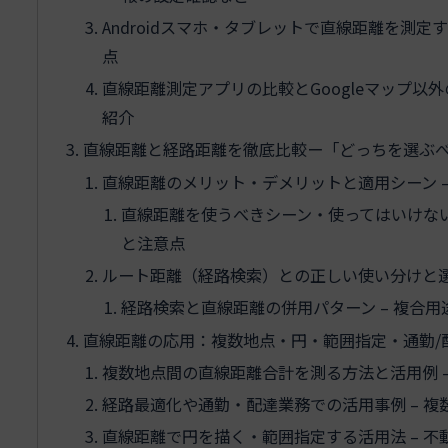
Androidスマホ・タブレットで直線距離を測定
点
直線距離測定アプリの比較とGoogleマップ以外
紹介
直線距離と経路距離を徹底比較ー「どっちを選ぶ
直線距離のメリット・デメリットと適用シーン 
直線距離を使うべきシーン・使ってはいけない
と注意点
ルート距離（経路検索）との正しい使い分けと選
経路検索と直線距離の併用パターン – 複合
直線距離の応用：複数地点・円・範囲指定・通勤/
複数地点間の直線距離合計を測る方法と活用例 
経路最適化や通勤・配達業務での活用事例 – 
直線距離で円を描く・範囲指定する活用法 – 