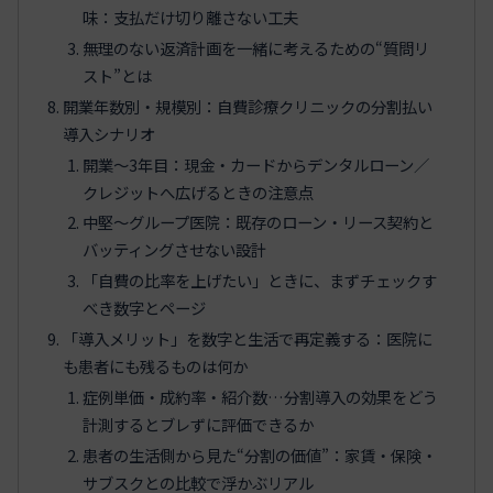
味：支払だけ切り離さない工夫
無理のない返済計画を一緒に考えるための“質問リ
スト”とは
開業年数別・規模別：自費診療クリニックの分割払い
導入シナリオ
開業〜3年目：現金・カードからデンタルローン／
クレジットへ広げるときの注意点
中堅〜グループ医院：既存のローン・リース契約と
バッティングさせない設計
「自費の比率を上げたい」ときに、まずチェックす
べき数字とページ
「導入メリット」を数字と生活で再定義する：医院に
も患者にも残るものは何か
症例単価・成約率・紹介数…分割導入の効果をどう
計測するとブレずに評価できるか
患者の生活側から見た“分割の価値”：家賃・保険・
サブスクとの比較で浮かぶリアル