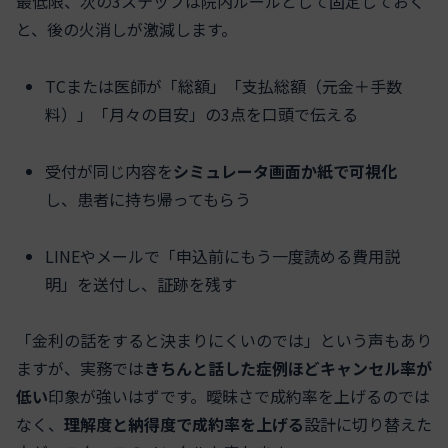
最低限、次の3ステップは院内ルールとして固定しておく
と、後の火消しが激減します。
TCまたは医師が「総額」「支払総額（元金＋手数
料）」「月々の目安」の3点を口頭で伝える
受付が同じ内容を
シミュレータ画面か紙で可視化
し、患者に持ち帰ってもらう
LINEやメールで「申込前にもう一度読める費用説
明」を送付し、証跡を残す
「金利の話をすると決まりにくいのでは」という声もあり
ますが、実務では
きちんと話した症例ほどキャンセル率が
低い
印象が強いはずです。曖昧さで成約率を上げるのでは
なく、
理解度と納得度で成約率を上げる
設計に切り替えた