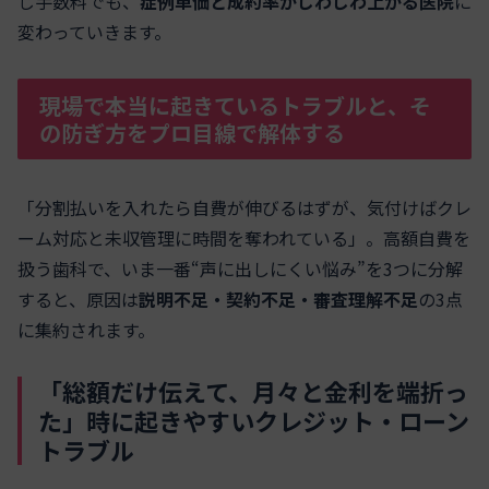
じ手数料でも、
症例単価と成約率がじわじわ上がる医院
に
変わっていきます。
現場で本当に起きているトラブルと、そ
の防ぎ方をプロ目線で解体する
「分割払いを入れたら自費が伸びるはずが、気付けばクレ
ーム対応と未収管理に時間を奪われている」。高額自費を
扱う歯科で、いま一番“声に出しにくい悩み”を3つに分解
すると、原因は
説明不足・契約不足・審査理解不足
の3点
に集約されます。
「総額だけ伝えて、月々と金利を端折っ
た」時に起きやすいクレジット・ローン
トラブル