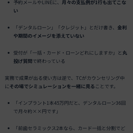
予約メールやLINEに、
月々の支払例が1行も出てこな
い
「デンタルローン」「クレジット」とだけ書き、
金利
や期間のイメージを添えていない
受付が「一括・カード・ローンどれにしますか」と
丸
投げ質問
で終わっている
実務で成果が出る使い方は逆で、TCがカウンセリング中
に
その場でシミュレーションを一緒に見る
ことです。
「インプラント1本45万円だと、デンタルローン36回
で月々約××円です」
「前歯セラミックス2本なら、カード一括と分割でど