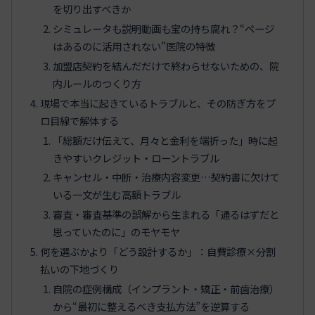
を切り出すべきか
シミュレータも説明動画も宝の持ち腐れ？“ページ
はあるのに活用されない”医院の特徴
加盟店契約を結んだだけで終わらせないための、院
内ルールのつくり方
現場で本当に起きているトラブルと、その防ぎ方をプ
ロ目線で解体する
「総額だけ伝えて、月々と金利を端折った」時に起
きやすいクレジット・ローントラブル
キャンセル・中断・治療内容変更…契約書に欠けて
いる一文が生む高額トラブル
審査・審査基準の誤解から生まれる「通るはずだと
思っていたのに」のモヤモヤ
何を選ぶかより「どう設計するか」：自費診療×分割
払いの下地づくり
自院の症例構成（インプラント・矯正・前歯治療）
から“最初に整えるべき支払方法”を逆算する