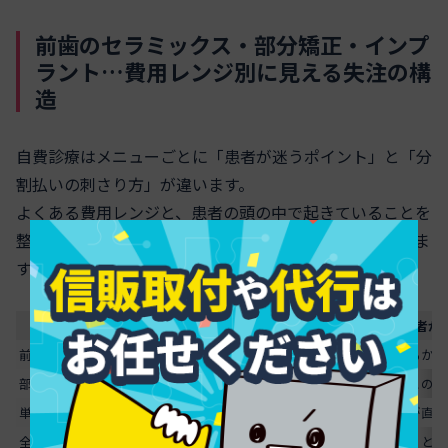
前歯のセラミックス・部分矯正・インプ
ラント…費用レンジ別に見える失注の構
造
自費診療はメニューごとに「患者が迷うポイント」と「分
割払いの刺さり方」が違います。
よくある費用レンジと、患者の頭の中で起きていることを
整理すると、オペレーションの改善ポイントが見えてきま
す。
治療内容
目安費用レンジ
患者が
前歯セラミックス(1〜2本)
10〜25万円
「カード一括でいけるかも
部分矯正(前歯ライト矯正)
30〜60万円
「美容の範囲なのにこの金
単独インプラント
35〜60万円
「保険診療との差」が直感
スクロールできます
全顎インプラント・重度矯正
150万円超
「人生レベルの投資」と感