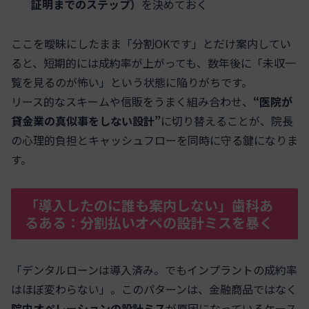
証明までのステップ）
を決めておく
ここを曖昧にしたまま「分割OKです」とだけ案内してい
ると、短期的には成約率が上がっても、数年後に「未収一
覧を見るのが怖い」という状態に陥りがちです。
リース的なスキームや信販をうまく組み合わせ、
“医院が
貸金業の真似事をしない設計”
に切り替えることが、院長
の心理的負担とキャッシュフローを同時に守る鍵になりま
す。
「導入したのに誰も案内しない」歯科あ
るある：分割払いオペの設計ミスを暴く
「デンタルローンは導入済み。でもインプラントの成約率
はほぼ変わらない」。このパターンは、金融商品ではなく
院内オペレーションの設計ミス
が原因になっているケース