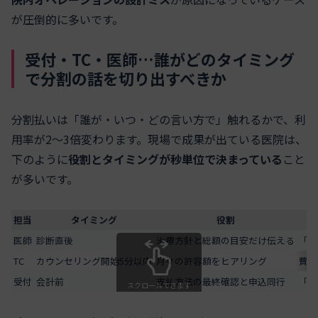
が圧倒的に多いです。
受付・TC・医師…誰がどのタイミング
で分割の話を切り出すべきか
分割払いは「誰が・いつ・どの言い方で」触れるかで、利
用率が2〜3倍変わります。現場で成果が出ている医院は、
下のように
役割とタイミングが秒単位で決まっている
こと
が多いです。
担当
タイミング
役割
医師
診断直後
治療方針と総額の目安だけ伝える
「高
TC
カウンセリング開始5分以内
月々の許容額をヒアリング
費用
受付
会計前
支払方法の最終確認と申込同行
「パ
スクロールできます