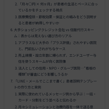
「月々○円 × 何ヶ月」が患者の生活とペースに合っ
ているかをチェックする視点
医療費控除・節税効果・保証との絡みをどう説明す
ると患者が納得しやすいか
大手ショッピングクレジット会社 vs 信販代行スキー
ム：表からは見えない選び方のリアル
アプラスなど大手の「プラス評価」されやすい医院
と、門前払いされがちなケース
売上規模・設立年数に縛られず、エンドユーザー与
信を使うスキームが向く医院像
法人としての信用・NPO・グループ医院…“看板の
種類”が審査にどう影響しうるか
「LINE・メールでここまで書く」患者説明テンプレー
トの作り方と実例
実際に使われているメッセージ例から学ぶ：一括・
カード・分割をどう並べると伝わるか
月々シミュレーションと治療内容を一体で送る意