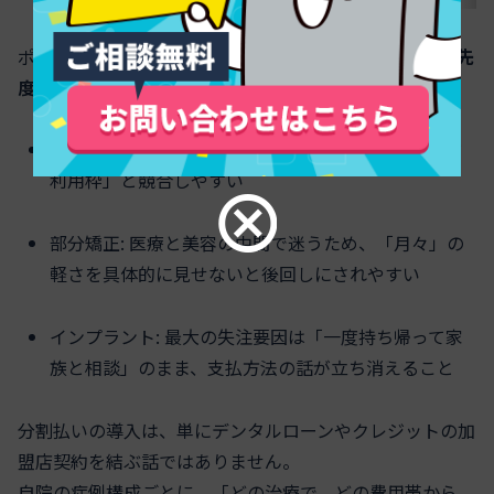
ポイントは、
費用レンジによって「分割を提案すべき優先
度」が変わる
ことです。
前歯セラミックス: 総額は小さくても、「他のカード
利用枠」と競合しやすい
部分矯正: 医療と美容の中間で迷うため、「月々」の
軽さを具体的に見せないと後回しにされやすい
インプラント: 最大の失注要因は「一度持ち帰って家
族と相談」のまま、支払方法の話が立ち消えること
分割払いの導入は、単にデンタルローンやクレジットの加
盟店契約を結ぶ話ではありません。
自院の症例構成ごとに、「どの治療で、どの費用帯から、