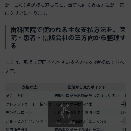
か。この3点が腹に落ちると、自院に向く支払方法が一気
にクリアになります。
歯科医院で使われる主な支払方法を、医
院・患者・信販会社の三方向から整理す
る
まずは、現場で混同されやすい支払方法を3者視点で並べ
ます。
支払方法
医院から見たポイント
現金・振込
未収ゼロだが高額治療は失注しやすい
手数
クレジットカード一括/分割
入金早いが手数料発生
手数
デンタルローン
医院の未収リスクほぼゼロ
月々
ショッピングクレジット
治療費を“商品購入”として分割
ボー
スクロールできます
院内独自分割
成約率◎だが債権管理が重い
金利