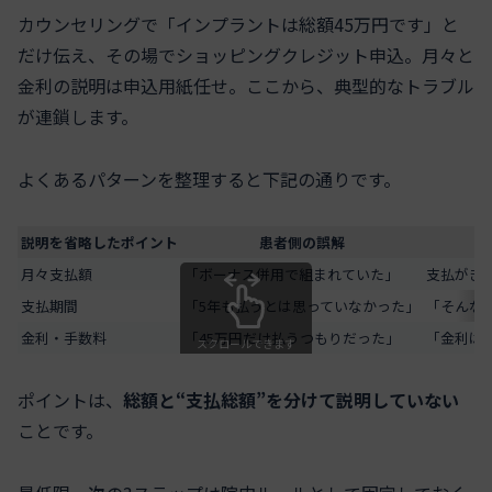
カウンセリングで「インプラントは総額45万円です」と
だけ伝え、その場でショッピングクレジット申込。月々と
金利の説明は申込用紙任せ。ここから、典型的なトラブル
が連鎖します。
よくあるパターンを整理すると下記の通りです。
説明を省略したポイント
患者側の誤解
月々支払額
「ボーナス併用で組まれていた」
支払がき
支払期間
「5年も払うとは思っていなかった」
「そんな
金利・手数料
「45万円だけ払うつもりだった」
「金利は
スクロールできます
ポイントは、
総額と“支払総額”を分けて説明していない
ことです。