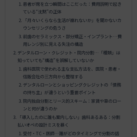
患者が席を立つ瞬間はここだった：費用説明で起き
ている“沈黙”の正体
「月々いくらなら生活が崩れないか」を聞かないカ
ウンセリングの危うさ
前歯のセラミックス・部分矯正・インプラント…費
用レンジ別に見える失注の構造
デンタルローン・クレジット・院内分割…「種類」は
知っていても“構造”を誤解していないか
歯科医院で使われる主な支払方法を、医院・患者・
信販会社の三方向から整理する
デンタルローンとショッピングクレジットの「債務
の持ち主」が違うという重要ポイント
院内独自分割とリース的スキーム：家賃や車のロー
ンと何が違うのか
「導入したのに誰も案内しない」歯科あるある：分割
払いオペの設計ミスを暴く
受付・TC・医師…誰がどのタイミングで分割の話