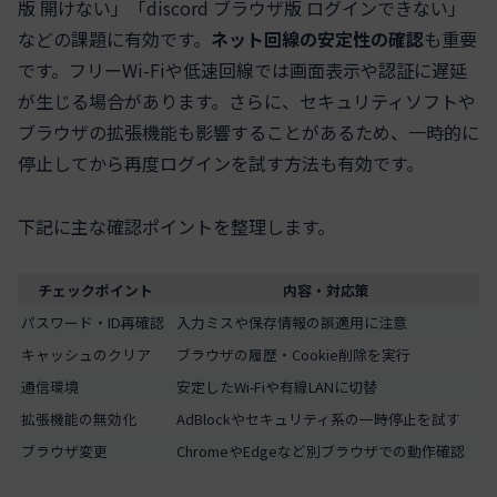
版 開けない」「discord ブラウザ版 ログインできない」
などの課題に有効です。
ネット回線の安定性の確認
も重要
です。フリーWi-Fiや低速回線では画面表示や認証に遅延
が生じる場合があります。さらに、セキュリティソフトや
ブラウザの拡張機能も影響することがあるため、一時的に
停止してから再度ログインを試す方法も有効です。
下記に主な確認ポイントを整理します。
チェックポイント
内容・対応策
パスワード・ID再確認
入力ミスや保存情報の誤適用に注意
キャッシュのクリア
ブラウザの履歴・Cookie削除を実行
通信環境
安定したWi-Fiや有線LANに切替
拡張機能の無効化
AdBlockやセキュリティ系の一時停止を試す
ブラウザ変更
ChromeやEdgeなど別ブラウザでの動作確認