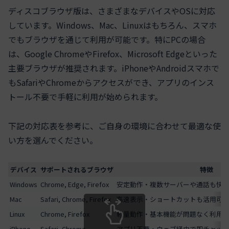
ディスコブラウザ版は、さまざまなデバイスやOSに対応
しています。Windows、Mac、Linuxはもちろん、スマホ
でもブラウザを通じて利用が可能です。特にPCの場合
は、Google ChromeやFirefox、Microsoft Edgeといった
主要ブラウザが推奨されます。iPhoneやAndroidスマホで
もSafariやChromeからアクセスができ、アプリのインス
トール不要で手軽に利用が始められます。
下記の対応表を参考に、ご自身の環境に合わせて最適な使
い方を選んでください。
デバイス
サポートされるブラウザ
特徴
Windows
Chrome, Edge, Firefox
安定動作・複数サーバーや通話も快
Mac
Safari, Chrome, Firefox
高速表示・ショートカットも活用可
Linux
Chrome, Firefox
軽量動作・基本機能が問題なく利用
iPhone
Safari, Chrome
アプリ不要・ウェブ経由で即チャッ