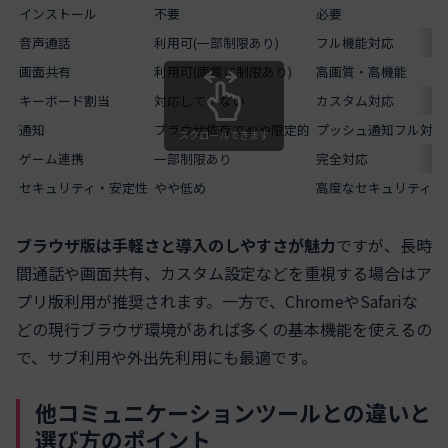
インストール
不要
必要
音声通話
利用可(一部制限あり)
フル機能対応
画面共有
利用可(画質に制限あり)
高画質・高機能
キーボード割当
対応していない
カスタム対応
通知
ブラウザ依存でやや限定的
プッシュ通知フル対応
スクロールできます
ゲーム連携
一部制限あり
完全対応
セキュリティ・安定性
やや低め
高度なセキュリティ・
ブラウザ版は手軽さと導入のしやすさが魅力
ですが、長時
間通話や画面共有、カスタム設定などを重視する場合はア
プリ版利用が推奨されます。一方で、ChromeやSafariな
どの現行ブラウザ環境があれば多くの基本機能を使えるの
で、サブ利用や外出先利用にも最適です。
他コミュニケーションツールとの違いと
選び方のポイント