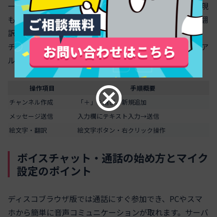
ーで送信。
絵文字ボタン
からさまざまな絵文字で感情表現
も簡単です。また、テキストを選んで右クリックから「翻
訳」機能が使えることも魅力です。
チャンネルの整理や権限設定も手軽にでき、誰とでもリア
ルタイムな情報共有が可能です。
操作項目
手順概要
チャンネル作成
「＋」を選び、新規追加
メッセージ送信
入力欄にテキスト入力→送信
絵文字・翻訳
絵文字ボタン・右クリック操作
ボイスチャット・通話の始め方とマイク
設定のポイント
ディスコブラウザ版では通話にすぐ参加でき、PCやスマ
ホから簡単に音声コミュニケーションが取れます。サーバ