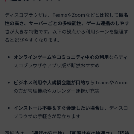
ディスコブラウザは、TeamsやZoomなどと比較して
匿名
性の高さ、サーバーごとの多機能性、ゲーム連携のしやす
さ
が大きな特徴です。以下の観点から利用シーンを整理す
ると選びやすくなります。
オンラインゲームやコミュニティ中心の利用
ならディ
スコブラウザやアプリ版が断然おすすめ
ビジネス利用や大規模会議が目的
ならTeamsやZoom
の方が管理機能やカレンダー連携が充実
インストール不要＆すぐ会話したい場合
は、ディスコ
ブラウザの手軽さが際立ちます
選択時は、
「通話の安定性」「画面共有の快適さ」「招待