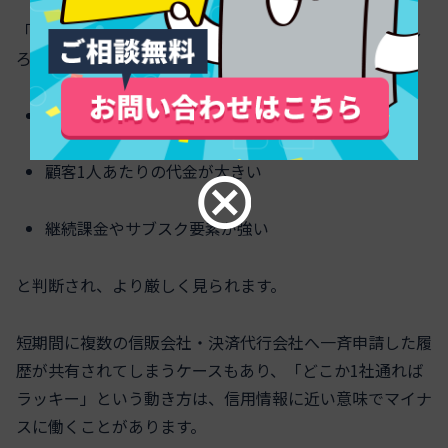
「カード決済OK＝信販も通る」は成り立ちません。むし
ろ、カードが先に通っているからこそ、
信販の方が分割回数が長い
顧客1人あたりの代金が大きい
継続課金やサブスク要素が強い
と判断され、より厳しく見られます。
短期間に複数の信販会社・決済代行会社へ一斉申請した履
歴が共有されてしまうケースもあり、「どこか1社通れば
ラッキー」という動き方は、信用情報に近い意味でマイナ
スに働くことがあります。