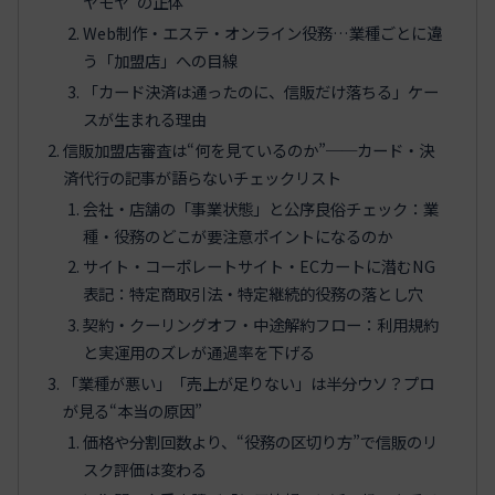
ヤモヤ”の正体
Web制作・エステ・オンライン役務…業種ごとに違
う「加盟店」への目線
「カード決済は通ったのに、信販だけ落ちる」ケー
スが生まれる理由
信販加盟店審査は“何を見ているのか”──カード・決
済代行の記事が語らないチェックリスト
会社・店舗の「事業状態」と公序良俗チェック：業
種・役務のどこが要注意ポイントになるのか
サイト・コーポレートサイト・ECカートに潜むNG
表記：特定商取引法・特定継続的役務の落とし穴
契約・クーリングオフ・中途解約フロー：利用規約
と実運用のズレが通過率を下げる
「業種が悪い」「売上が足りない」は半分ウソ？プロ
が見る“本当の原因”
価格や分割回数より、“役務の区切り方”で信販のリ
スク評価は変わる