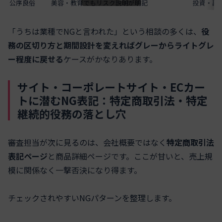
公序良俗
美容・教育でもリスク説明が明記
投資・副
「うちは業種でNGと言われた」という相談の多くは、
役
務の区切り方と期間設計を変えればグレーからライトグレ
ー程度に戻せる
ケースがかなりあります。
サイト・コーポレートサイト・ECカー
トに潜むNG表記：特定商取引法・特定
継続的役務の落とし穴
審査担当が次に見るのは、会社概要ではなく
特定商取引法
表記ページ
と商品詳細ページです。ここが甘いと、売上規
模に関係なく一撃否決になり得ます。
チェックされやすいNGパターンを整理します。