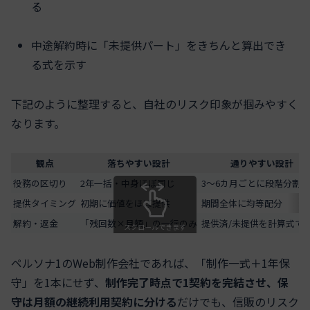
る
中途解約時に「未提供パート」をきちんと算出でき
る式を示す
下記のように整理すると、自社のリスク印象が掴みやすく
なります。
観点
落ちやすい設計
通りやすい設計
役務の区切り
2年一括・中身ほぼ同じ
3〜6カ月ごとに段階分割
提供タイミング
初期に価値をほぼ提供
期間全体に均等配分
解約・返金
「残回数×月額」の一行のみ
提供済/未提供を計算式で
スクロールできます
ペルソナ1のWeb制作会社であれば、「制作一式＋1年保
守」を1本にせず、
制作完了時点で1契約を完結させ、保
守は月額の継続利用契約に分ける
だけでも、信販のリスク