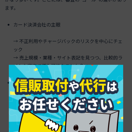
ます。
カード決済会社の主眼
→ 不正利用やチャージバックのリスクを中心にチェ
ック
→ 売上規模・業種・サイト表記を見つつ、比較的ラ
イトな審査で導入可能なことも多い
信販会社の主眼
→「顧客に立替払いしたお金を数十回かけて回収し
きれるか」を見る
→ 役務の実在性、契約・クーリングオフ・中途解約
フローの細部まで確認