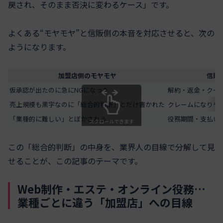
戻され、そのまま否決に変わるケース」です。
よくある“モヤモヤ”と信販側の本音を対応させると、次の
ようになります。
加盟店側のモヤモヤ
信販
仮承認が出たのに急にNGになった
解約・返金・クー
売上規模も黒字なのに「総合的判断」とだけ書かれた
クレームになりや
「業種的に難しい」とぼかされる
役務期間・支払い
スクロールできます
この「総合的判断」の中身を、業界人の目線で分解して見
せることが、この記事のテーマです。
Web制作・エステ・オンライン役務…
業種ごとに違う「加盟店」への目線