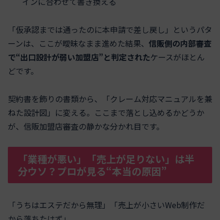
インに合わせて書き換える
「仮承認までは通ったのに本申請で差し戻し」というパタ
ーンは、ここが曖昧なまま進めた結果、
信販側の内部審査
で“出口設計が弱い加盟店”と判定された
ケースがほとん
どです。
契約書を飾りの書類から、「クレーム対応マニュアルを兼
ねた設計図」に変える。ここまで落とし込めるかどうか
が、信販加盟店審査の静かな分かれ目です。
「業種が悪い」「売上が足りない」は半
分ウソ？プロが見る“本当の原因”
「うちはエステだから無理」「売上が小さいWeb制作だ
から落ちたはず」