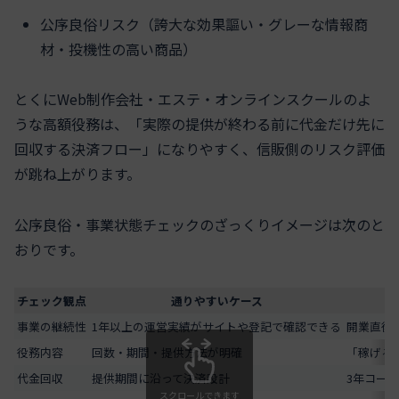
公序良俗リスク（誇大な効果謳い・グレーな情報商
材・投機性の高い商品）
とくにWeb制作会社・エステ・オンラインスクールのよ
うな高額役務は、「実際の提供が終わる前に代金だけ先に
回収する決済フロー」になりやすく、信販側のリスク評価
が跳ね上がります。
公序良俗・事業状態チェックのざっくりイメージは次のと
おりです。
チェック観点
通りやすいケース
事業の継続性
1年以上の運営実績がサイトや登記で確認できる
開業直後
役務内容
回数・期間・提供方法が明確
「稼げる
代金回収
提供期間に沿って決済設計
3年コー
スクロールできます