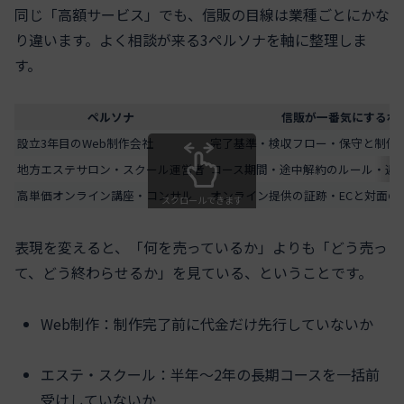
同じ「高額サービス」でも、信販の目線は業種ごとにかな
り違います。よく相談が来る3ペルソナを軸に整理しま
す。
ペルソナ
信販が一番気にするポ
設立3年目のWeb制作会社
完了基準・検収フロー・保守と制作
地方エステサロン・スクール運営者
コース期間・途中解約のルール・返
高単価オンライン講座・コンサル
オンライン提供の証跡・ECと対面の
スクロールできます
表現を変えると、「何を売っているか」よりも「どう売っ
て、どう終わらせるか」を見ている、ということです。
Web制作：制作完了前に代金だけ先行していないか
エステ・スクール：半年〜2年の長期コースを一括前
受けしていないか