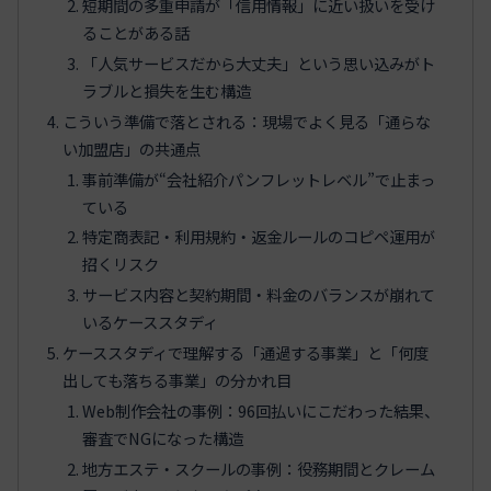
短期間の多重申請が「信用情報」に近い扱いを受け
ることがある話
「人気サービスだから大丈夫」という思い込みがト
ラブルと損失を生む構造
こういう準備で落とされる：現場でよく見る「通らな
い加盟店」の共通点
事前準備が“会社紹介パンフレットレベル”で止まっ
ている
特定商表記・利用規約・返金ルールのコピペ運用が
招くリスク
サービス内容と契約期間・料金のバランスが崩れて
いるケーススタディ
ケーススタディで理解する「通過する事業」と「何度
出しても落ちる事業」の分かれ目
Web制作会社の事例：96回払いにこだわった結果、
審査でNGになった構造
地方エステ・スクールの事例：役務期間とクレーム