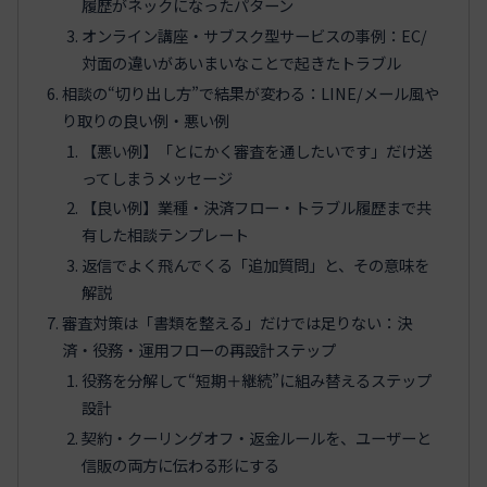
履歴がネックになったパターン
オンライン講座・サブスク型サービスの事例：EC/
対面の違いがあいまいなことで起きたトラブル
相談の“切り出し方”で結果が変わる：LINE/メール風や
り取りの良い例・悪い例
【悪い例】「とにかく審査を通したいです」だけ送
ってしまうメッセージ
【良い例】業種・決済フロー・トラブル履歴まで共
有した相談テンプレート
返信でよく飛んでくる「追加質問」と、その意味を
解説
審査対策は「書類を整える」だけでは足りない：決
済・役務・運用フローの再設計ステップ
役務を分解して“短期＋継続”に組み替えるステップ
設計
契約・クーリングオフ・返金ルールを、ユーザーと
信販の両方に伝わる形にする