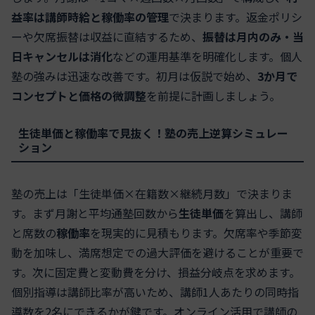
益率は講師時給と稼働率の管理
で決まります。返金ポリシ
ーや欠席振替は収益に直結するため、
振替は月内のみ・当
日キャンセルは消化
などの運用基準を明確化します。個人
塾の強みは迅速な改善です。初月は仮説で始め、
3か月で
コンセプトと価格の微調整
を前提に計画しましょう。
生徒単価と稼働率で見抜く！塾の売上逆算シミュレー
ション
塾の売上は「生徒単価×在籍数×継続月数」で決まりま
す。まず月謝と平均通塾回数から
生徒単価
を算出し、講師
と席数の
稼働率
を現実的に見積もります。欠席率や季節変
動を加味し、満席想定での過大評価を避けることが重要で
す。次に固定費と変動費を分け、損益分岐点を求めます。
個別指導は講師比率が高いため、講師1人あたりの同時指
導数を2名にできるかが鍵です。オンライン活用で講師の