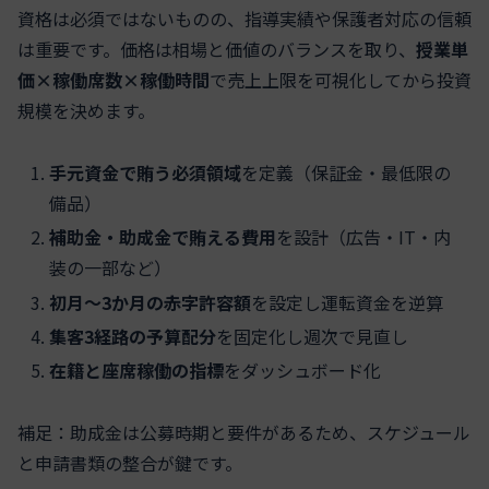
資格は必須ではないものの、指導実績や保護者対応の信頼
は重要です。価格は相場と価値のバランスを取り、
授業単
価×稼働席数×稼働時間
で売上上限を可視化してから投資
規模を決めます。
手元資金で賄う必須領域
を定義（保証金・最低限の
備品）
補助金・助成金で賄える費用
を設計（広告・IT・内
装の一部など）
初月〜3か月の赤字許容額
を設定し運転資金を逆算
集客3経路の予算配分
を固定化し週次で見直し
在籍と座席稼働の指標
をダッシュボード化
補足：助成金は公募時期と要件があるため、スケジュール
と申請書類の整合が鍵です。