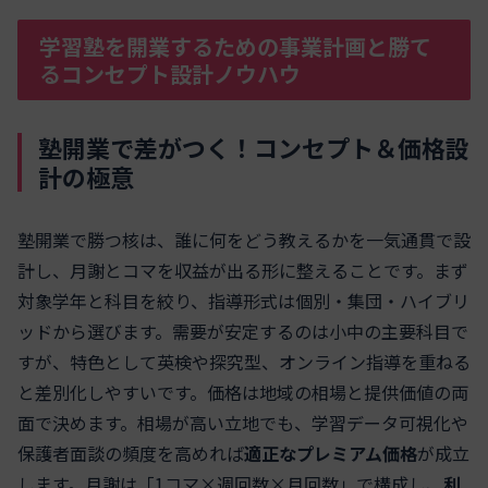
学習塾を開業するための事業計画と勝て
るコンセプト設計ノウハウ
塾開業で差がつく！コンセプト＆価格設
計の極意
塾開業で勝つ核は、誰に何をどう教えるかを一気通貫で設
計し、月謝とコマを収益が出る形に整えることです。まず
対象学年と科目を絞り、指導形式は個別・集団・ハイブリ
ッドから選びます。需要が安定するのは小中の主要科目で
すが、特色として英検や探究型、オンライン指導を重ねる
と差別化しやすいです。価格は地域の相場と提供価値の両
面で決めます。相場が高い立地でも、学習データ可視化や
保護者面談の頻度を高めれば
適正なプレミアム価格
が成立
します。月謝は「1コマ×週回数×月回数」で構成し、
利