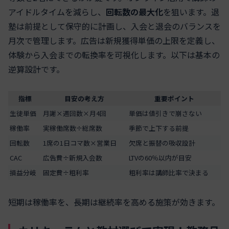
アイドルタイムを減らし、
回転数の最大化
を狙います。退
塾は前提として保守的に計画し、入会と退会のバランスを
月次で管理します。広告は新規獲得単価の上限を定義し、
体験から入会までの転換率を可視化します。以下は基本の
逆算設計です。
指標
目安の考え方
重要ポイント
生徒単価
月謝×週回数×月4回
単価は値引きで崩さない
稼働率
実稼働席数÷総席数
季節で上下する前提
回転数
1席の1日コマ数×営業日
欠席と振替の吸収設計
CAC
広告費÷新規入会数
LTVの60％以内が目安
損益分岐
固定費÷粗利率
粗利率は講師比率で決まる
短期は稼働率を、長期は継続率を高める施策が効きます。