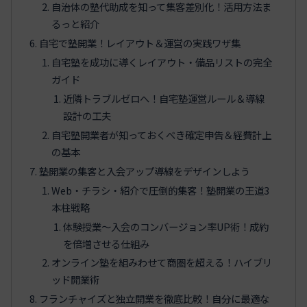
自治体の塾代助成を知って集客差別化！活用方法ま
るっと紹介
自宅で塾開業！レイアウト＆運営の実践ワザ集
自宅塾を成功に導くレイアウト・備品リストの完全
ガイド
近隣トラブルゼロへ！自宅塾運営ルール＆導線
設計の工夫
自宅塾開業者が知っておくべき確定申告＆経費計上
の基本
塾開業の集客と入会アップ導線をデザインしよう
Web・チラシ・紹介で圧倒的集客！塾開業の王道3
本柱戦略
体験授業〜入会のコンバージョン率UP術！成約
を倍増させる仕組み
オンライン塾を組みわせて商圏を超える！ハイブリ
ッド開業術
フランチャイズと独立開業を徹底比較！自分に最適な