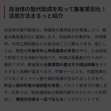
自治体の塾代助成を知って集客差別化！
活用方法まるっと紹介
自治体の塾代助成は、保護者の費用負担を軽減しつつ、教
室の集客差別化に直結します。支給額や対象学年、所得要
件、利用上限回数などは自治体ごとに異なります。塾とし
ては、制度の
対象学年と所得基準の早見
を作り、入会相談
で即答できる体制が有効です。申請は保護者が行うのが一
般的ですが、教室側が
必要書類の書き方や提出時期
をガイ
ドすると信頼が高まります。対象サービスも、対面授業だ
けでなくオンライン塾や個別指導が含まれることがあり、
教室は
提供形態の選択肢を用意
しておくと訴求力が増しま
す。広告では、助成適用後の実質月謝やモデルケースを明
記し、
費用対効果を一目で伝える
ことがポイントです。