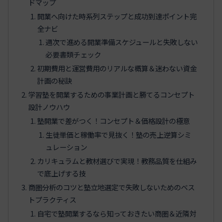
ドマップ
開業へ向けた時系列ステップと成功到達ポイント完
全ナビ
週次で進める開業準備スケジュールと失敗しない
必要書類チェック
初期費用と運営費用のリアルな概算＆迷わない資金
計画の秘訣
学習塾を開業するための事業計画と勝てるコンセプト
設計ノウハウ
塾開業で差がつく！コンセプト＆価格設計の極意
生徒単価と稼働率で見抜く！塾の売上逆算シミ
ュレーション
カリキュラムと教材選びで実現！教務品質を仕組み
で底上げする技
商圏分析のコツと塾立地選定で失敗しないためのベス
トプラクティス
自宅で塾開業するなら知っておきたい商圏＆近隣対