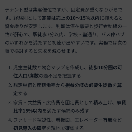
テナント型は集客優位ですが、固定費が重くなりがちで
す。経験則として
家賃は売上の10〜15％以内
に抑えると
資金繰りが安定します。判断は潜在需要と歩行者動線の一
致が肝心で、駅徒歩7分以内、学校・塾通り、バス停ハブ
のいずれかを満たすと初速が出やすいです。実務では次の
順で検討すると失敗を減らせます。
児童生徒数と競合マップを作成し、
徒歩10分圏の可
住人口/席数
の過不足を把握する
想定単価と席稼働率から
損益分岐の必要生徒数
を算
定する
家賃・共益費・広告費を固定費として積み上げ、
家賃
比率15％以内
を満たす候補のみ残す
ファサード視認性、看板面、エレベーター有無など
初見導入の障壁
を現地で確認する