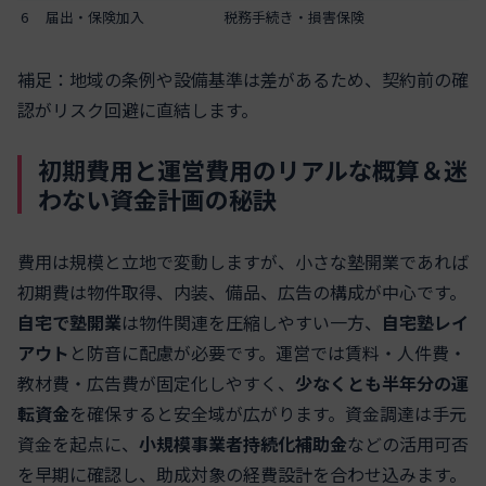
6
届出・保険加入
税務手続き・損害保険
補足：地域の条例や設備基準は差があるため、契約前の確
認がリスク回避に直結します。
初期費用と運営費用のリアルな概算＆迷
わない資金計画の秘訣
費用は規模と立地で変動しますが、小さな塾開業であれば
初期費は物件取得、内装、備品、広告の構成が中心です。
自宅で塾開業
は物件関連を圧縮しやすい一方、
自宅塾レイ
アウト
と防音に配慮が必要です。運営では賃料・人件費・
教材費・広告費が固定化しやすく、
少なくとも半年分の運
転資金
を確保すると安全域が広がります。資金調達は手元
資金を起点に、
小規模事業者持続化補助金
などの活用可否
を早期に確認し、助成対象の経費設計を合わせ込みます。