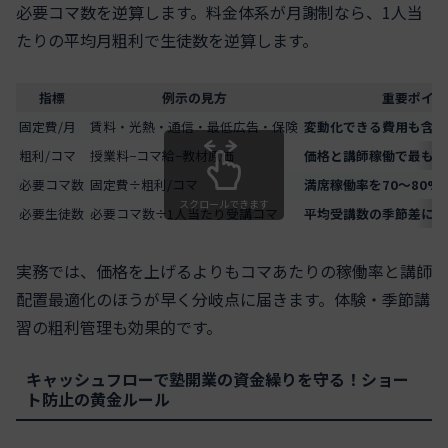
必要コマ数を逆算します。料金体系が月謝制なら、1人当
たりの平均月粗利で生徒数を逆算します。
指標
例示の見方
重要ポイン
固定費/月
賃料・光熱・通信・最低広告・保険
変動化できる費用も含め
粗利/コマ
授業料−コマ給−教材原価
価格と講師稼働で最もブ
必要コマ数
固定費÷粗利/コマ
満席稼働率を70〜80%
スクロールできます
必要生徒数
必要コマ数÷1人当たり受講コマ
平均受講数の季節差に注
実務では、価格を上げるよりもコマあたりの稼働率と講師
配置最適化のほうが早く分岐点に届きます。体験・季節講
習の粗利管理も効果的です。
キャッシュフローで塾開業の資金繰りを守る！ショー
ト防止の黄金ルール