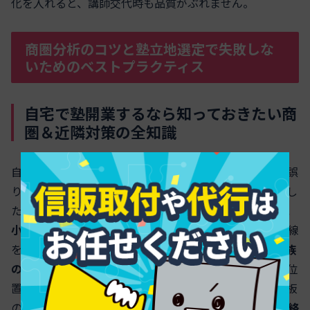
化を入れると、講師交代時も品質がぶれません。
商圏分析のコツと塾立地選定で失敗しな
いためのベストプラクティス
自宅で塾開業するなら知っておきたい商
圏＆近隣対策の全知識
自宅での学習塾は固定費を抑えやすい一方で、商圏の見誤
りや近隣トラブルが起きやすいのが実情です。まず把握し
たいのは徒歩圏と自転車圏の違いで、
徒歩10〜15分圏に
小中学校がいくつあるか
、学年別の在籍数、放課後の導線
を調べます。次に騒音・送迎の配慮です。
開校時間と家族
の生活動線
、玄関前の滞留スペース、保護者の車両停車位
置をあらかじめ設計してください。加えて、掲示物や看板
の明るさは周辺環境と調和させ、
近隣への事前挨拶と連絡