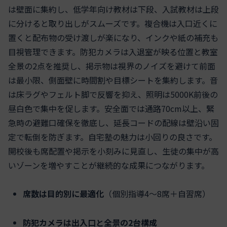
は壁面に集約し、低学年向け教材は下段、入試教材は上段
に分けると取り出しがスムーズです。複合機は入口近くに
置くと配布物の受け渡しが楽になり、インクや紙の補充も
目視管理できます。防犯カメラは入退室が映る位置と教室
全景の2点を推奨し、掲示物は視界のノイズを避けて前面
は最小限、側面壁に時間割や目標シートを集約します。音
は床ラグやフェルト脚で反響を抑え、照明は5000K前後の
昼白色で集中を促します。安全面では通路70cm以上、緊
急時の避難口確保を徹底し、延長コードの配線は壁沿い固
定で転倒を防ぎます。自宅塾の魅力は小回りの良さです。
開校後も席配置や掲示を小刻みに見直し、生徒の集中が高
いゾーンを増やすことが継続的な成果につながります。
席数は目的別に最適化
（個別指導4～8席＋自習席）
防犯カメラは出入口と全景の2台構成