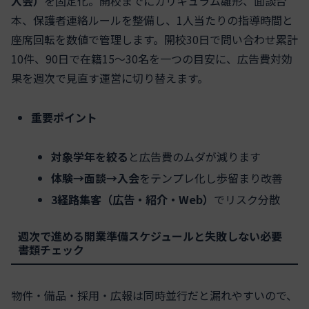
入会）
を固定化。開校までにカリキュラム雛形、面談台
本、保護者連絡ルールを整備し、1人当たりの指導時間と
座席回転を数値で管理します。開校30日で問い合わせ累計
10件、90日で在籍15〜30名を一つの目安に、広告費対効
果を週次で見直す運営に切り替えます。
重要ポイント
対象学年を絞る
と広告費のムダが減ります
体験→面談→入会
をテンプレ化し歩留まり改善
3経路集客（広告・紹介・Web）
でリスク分散
週次で進める開業準備スケジュールと失敗しない必要
書類チェック
物件・備品・採用・広報は同時並行だと漏れやすいので、