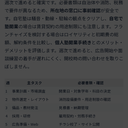
週次で進めると確実です。必要書類は自治体や消防、税務
で要件が異なるため、
所在地の窓口に事前確認
が安全で
す。自宅塾は騒音・動線・駐輪の観点をクリアし、
自宅で
塾開業
の場合は賃貸契約の用途制限にも注意します。フラ
ンチャイズを検討する場合はロイヤリティと初期費の総
額、解約条件を比較し、
個人塾開業手続き
とのメリット・
デメリットを評価します。週次で進めると、広告開始や面
談練習の着手が遅れにくく、開校時の問い合わせを取りこ
ぼしません。
週
主タスク
必要書類・確認
1
事業計画・市場調査
開業日・対象学年・科目の決定
2
物件選定・レイアウト
消防設備要件・用途制限の確認
3
備品・教材発注
見積書・納期管理
4
採用・研修
雇用契約・労務手続き
5
広告準備・Web
チラシ校了・サイト公開