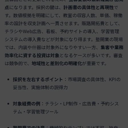
点
になります。採択の鍵は、
計画書の具体性と再現性
で
す。数値根拠を明確にして、教室の収容人数、単価、稼働
率の設計を収支計画へ一貫させます。販路開拓費として、
チラシやWeb広告、看板、予約サイトの導入、学習管理
システムの導入費などが対象になり得ます。塾開業の現場
では、内装や什器は対象外になりやすい一方、
集客や業務
効率化に資する投資は対象
となるケースが多いです。審査
は競争的で、
地域性と差別化の明確化
が重要です。
採択を左右するポイント
：市場調査の具体性、KPIの
妥当性、実施体制の説得力
対象経費の例
：チラシ・LP制作・広告費・予約シス
テム・学習管理ツール
塾開業での注意
：機械的なテンプレでは不可、独自