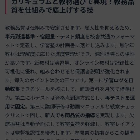
カリキュラムと教材選びで実現！教務品
質を仕組みで底上げする技
教務品質は仕組みで安定させます。属人性を抑えるため、
単元到達基準・宿題量・テスト頻度
を校舎共通のフォーマ
ットで定義し、学習塾の計画書に落とし込みます。無学年
教材は理解度に応じた進度管理ができ、個別指導との相性
が高いです。紙教材は演習量、オンライン教材は記録性と
可視化に優れ、組み合わせると保護者説明が強化されま
す。導入のポイントは次の三つです。第一に
学習ログを自
動収集
できるツールを核にして、面談資料を月次で標準出
力。第二に小テストは合格点到達方式とし、
再テストを運
用に固定
。第三に講師研修は動画マニュアルと観察チェッ
クリストで回し、
新人でも同品質の指導
を実現します。欠
席振替は自動予約にして教室負荷を軽減し、教室レイアウ
トは監督視認性を優先します。塾開業の初期からこの標準