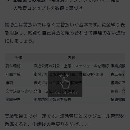
の教育コンセプトを数値で裏づけ
補助金は前払いではなく立替払いが基本です。資金繰り表
を用意し、融資や自己資金と組み合わせて無理のない進行
にしましょう。
手順
内容
要件確認
直近公募の対象・上限・スケジュールを確認
事業規模と
計画作成
市場分析と販路開拓計画、数値KPIを整理
売上モデル
申請
様式に沿って提出、期限厳守
書類の不備
交付決定～実行
発注・支払い・証憑保管
見積・発注
スクロールできます
実績報告
実施内容と効果を報告
証憑完備と
実績報告までが一連です。証憑管理とスケジュール管理を
徹底すると、申請後の手戻りを防げます。