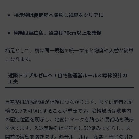
掲示物は側面壁へ集約し視界をクリアに
照明は昼白色、通路は70cm以上を確保
補足として、机は同一規格で統一すると増席や入替が簡単
になります。
近隣トラブルゼロへ！自宅塾運営ルール＆導線設計の
工夫
自宅塾は近隣配慮が信頼につながります。まずは騒音と駐
輪の2点を可視化することが重要です。駐輪場所は敷地内
の固定位置を明示し、地面にマークを貼ると混雑時も秩序
を保てます。入退室時刻は学年別に5分刻みでずらし、玄
関前の滞留を防ぎます。静音ルールは「私語・椅子の引き