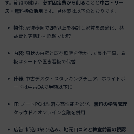
す。節約の鍵は、
必ず固定費から削る
ことと
中古・リー
ス・無料枠の活用
です。具体策は以下のとおりです。
物件
: 駅徒歩圏で2階以上を検討し家賃を最適化、共
益費と更新料も総額で比較
内装
: 原状の白壁と既存照明を活かして最小工事、看
板はシートや置き看板で代替
什器
: 中古デスク・スタッキングチェア、ホワイトボ
ードは中古OAで
半額以下
に
IT
: ノートPCは型落ち高性能を選び、
無料の学習管理
クラウド
とオンライン会議を併用
広告
: 折込は絞り込み、
地元口コミと教室前面の視認