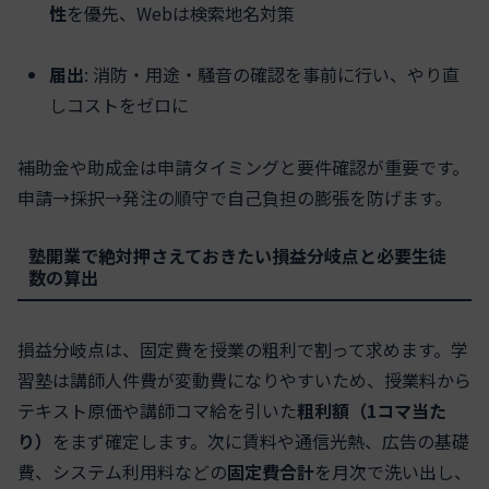
性
を優先、Webは検索地名対策
届出
: 消防・用途・騒音の確認を事前に行い、やり直
しコストをゼロに
補助金や助成金は申請タイミングと要件確認が重要です。
申請→採択→発注の順守で自己負担の膨張を防げます。
塾開業で絶対押さえておきたい損益分岐点と必要生徒
数の算出
損益分岐点は、固定費を授業の粗利で割って求めます。学
習塾は講師人件費が変動費になりやすいため、授業料から
テキスト原価や講師コマ給を引いた
粗利額（1コマ当た
り）
をまず確定します。次に賃料や通信光熱、広告の基礎
費、システム利用料などの
固定費合計
を月次で洗い出し、