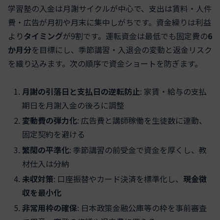
学習塾の入金は月謝サイクルが中心で、支出は賃料・人件
費・広告が月初や月末に集中しがちです。資金繰りは利益
より
タイミング
が9割です。運転資金は最低でも固定費の
6
か月分
を目標にし、季節講習・入退会の変動と返金リスク
を織り込みます。次の順序で資金ショートを防ぎます。
月謝の引落日と支払日の逆転防止
: 家賃・給与の支払
期日を月謝入金の後ろに調整
変動費の弾力化
: 広告費と講師稼働を生徒数に連動、
固定契約を避ける
繁閑の平準化
: 季節講習の前受金で資金を厚くし、教
材仕入は分納
未収対策
: 口座振替やカード決済を標準化し、
現金徴
収を最小化
非常用枠の確保
: 日本政策金融公庫等の枠を事前審査