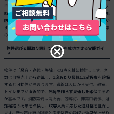
手段の明示
で信頼を得ます。安全面は通学路の照度、雨天
時の足元、夜間の防犯カメラの有無を確認し、
自宅塾でも
防音・臭気・共有部の清掃
を徹底すると口コミが安定しや
すくなります。塾開業の早期定着は、商圏密度と近隣配慮
の両立が決め手です。
物件選び＆間取り設計で塾開業を成功させる実践ガイ
ド
物件は「騒音・避難・導線」の3点を軸に検討します。席
数は目標売上から逆算し、
1席あたり最低1.2㎡程度
を確保
すると可動性が高まります。導線は入口から受付、教室、
トイレまでが直線的で、
死角を作らず見通しを確保
するの
が基本です。消防設備は消火器、誘導灯、非常口表示、避
難経路の掲示を点検し、
収容人員に応じた通路幅
を担保し
ます。音対策は扉の隙間と床衝撃音の吸収で効果が上がり