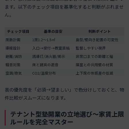
ます。以下のチェック項目を基準化すると判断がぶれませ
ん。
チェック項目
基準の目安
判断ポイント
席数計画
1席1.2〜1.5㎡
島型/壁向き配置の可変性
導線設計
入口→受付→教室直結
監督しやすい視界
避難/消防
誘導灯/消火器/掲示
非常口までの距離と幅
騒音対策
床と建具の遮音
隣室との共用壁の材質
空調/換気
CO2/温度分布
上下席の体感差の低減
表の優先度を「必須→望ましい」で色分けしておくと、物
件比較がスムーズになります。
テナント型塾開業の立地選び〜家賃上限
ルールを完全マスター