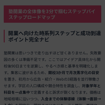
塾開業の全体像を3分で掴むステップバイ
ステップロードマップ
開業へ向けた時系列ステップと成功到達
ポイント完全ナビ
塾開業は思いつきで走り出すほど甘くありません。失敗要
因の多くは準備不足です。ここではアイデア具体化から開
校後90日までを逆算し、やるべき順と基準を明確化しま
す。集客に波があるため、
開校3か月で月次黒字化の目安
を置き、初月から広告・紹介・Webの3経路を並行稼働さ
せます。学区の人口構成や競合特性を調査し、
対象学年と
科目を一点集中
で定義すると訴求が鋭くなります。価格は
地域相場に沿いつつ、
入会までの体験導線（体験→面談→