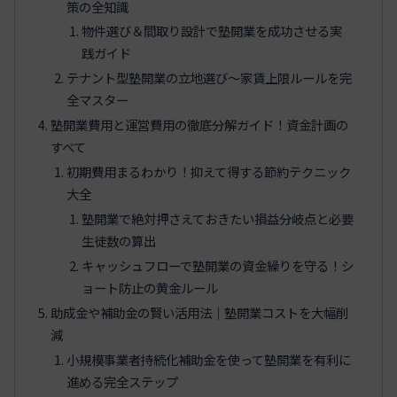
策の全知識
物件選び＆間取り設計で塾開業を成功させる実
践ガイド
テナント型塾開業の立地選び〜家賃上限ルールを完
全マスター
塾開業費用と運営費用の徹底分解ガイド！資金計画の
すべて
初期費用まるわかり！抑えて得する節約テクニック
大全
塾開業で絶対押さえておきたい損益分岐点と必要
生徒数の算出
キャッシュフローで塾開業の資金繰りを守る！シ
ョート防止の黄金ルール
助成金や補助金の賢い活用法｜塾開業コストを大幅削
減
小規模事業者持続化補助金を使って塾開業を有利に
進める完全ステップ