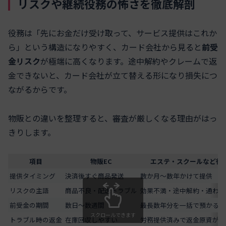
リスクや継続役務の怖さを徹底解剖
役務は「先にお金だけ受け取って、サービス提供はこれか
ら」という構造になりやすく、カード会社から見ると
前受
金リスク
が極端に高くなります。途中解約やクレームで返
金できないと、カード会社が立て替える形になり損失につ
ながるからです。
物販との違いを整理すると、審査が厳しくなる理由がはっ
きりします。
項目
物販EC
エステ・スクールなど役
提供タイミング
決済後すぐ商品発送
数か月〜数年かけて提供
リスクの主語
商品不良・配送トラブル
効果不満・途中解約・通わな
前受金の期間
数日〜数週間
最長数年分を一括で預かるこ
スクロールできます
トラブル時の返金
在庫回収しやすい
労務提供済みで返金原資が乏