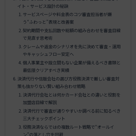
イト・サービス設計の秘訣
サービスページや料金表のコツ審査担当者が嫌
う“ふわっと”表現と改善案
契約期間や支払回数や総額の組み合わせを審査目線
で見直す思考術
クレームや返金のシナリオを先に決めて審査・運用
やキャッシュフロー安定へ
個人事業主や設立間もない企業が備えるべき書類と
最低限クリアすべき実績
決済代行や信販会社の選び方役務決済で厳しい審査対
策も抜かりない賢い組み合わせ戦略
決済代行会社とは何かカード会社との違いと役割を
加盟店目線で解説
決済代行で審査が通りやすいか調べる前に知るべき
三大チェックポイント
役務決済ならではの複数ルート戦略で“オールイ
ン”の落とし穴を回避