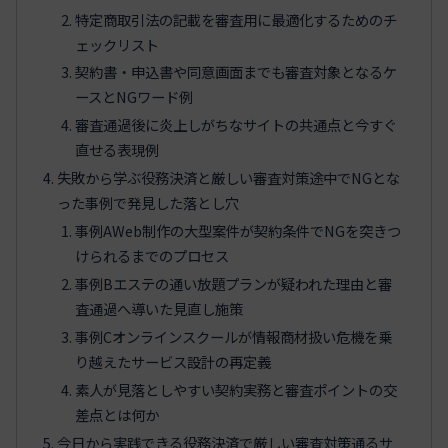
特定商取引法の記載を審査用に最適化するためのチ
ェックリスト
契約書・申込書や同意画面までも審査対象となるケ
ースとNGワード例
審査通過後に炎上しがちなサイトの共通点と今すぐ
直せる表現例
失敗から学ぶ役務決済と厳しい審査対策途中でNGとな
った事例で発見した落とし穴
事例AWeb制作の大型案件が契約条件でNGを突きつ
けられるまでのプロセス
事例Bエステの通い放題プランが疑われた理由と審
査通過へ導いた見直し施策
事例Cオンラインスクールが情報商材扱い危機を乗
り越えたサービス設計の再定義
素人が見落としやすい契約実務と審査ポイントの交
差点とは何か
今日から実践できる役務決済で厳しい審査対策通るサ