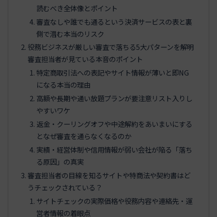
読むべき全体像とポイント
審査なしや誰でも通るという決済サービスの表と裏
側で潜む本当のリスク
役務ビジネスが厳しい審査で落ちる5大パターンを解明
審査担当者が見ている本音のポイント
特定商取引法への表記やサイト情報が薄いと即NG
になる本当の理由
高額や長期や通い放題プランが要注意リスト入りし
やすいワケ
返金・クーリングオフや中途解約をあいまいにする
となぜ審査を通らなくなるのか
実績・経営体制や信用情報が弱い会社が陥る「落ち
る原因」の真実
審査担当者の目線を知るサイトや特商法や契約書はど
うチェックされている？
サイトチェックの実際価格や役務内容や連絡先・運
営者情報の着眼点