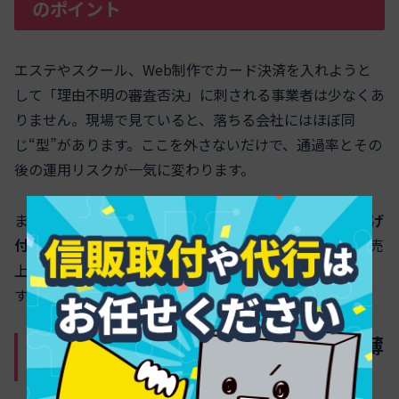
のポイント
エステやスクール、Web制作でカード決済を入れようと
して「理由不明の審査否決」に刺される事業者は少なくあ
りません。現場で見ていると、落ちる会社にはほぼ同
じ“型”があります。ここを外さないだけで、通過率とその
後の運用リスクが一気に変わります。
まず整理すると、審査担当が恐れているのは
前受金が焦げ
付くリスクと継続役務のトラブル
です。見ているのは「売
上が立つか」ではなく「将来クレームにならないか」で
す。この前提で、4つの落ちるパターンを分解します。
特定商取引法への表記やサイト情報が薄
いと即NGになる本当の理由