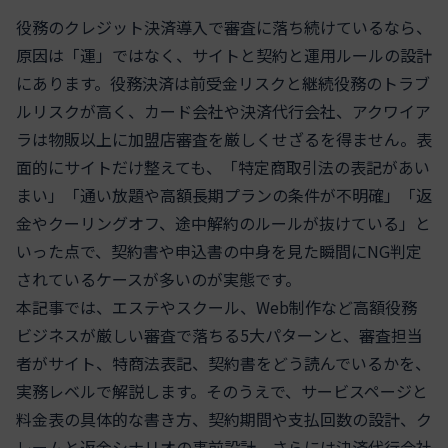
役務のクレジット決済導入で審査に落ち続けているなら、
原因は「運」ではなく、サイトと契約と運用ルールの設計
にあります。役務決済は前受金リスクと継続役務のトラブ
ルリスクが高く、カード会社や決済代行会社、アクワイア
ラは物販以上に加盟店審査を厳しくせざるを得ません。表
面的にサイトだけ整えても、「特定商取引法の表記があい
まい」「通い放題や高額長期プランの条件が不明確」「返
金やクーリングオフ、途中解約のルールが抜けている」と
いった点で、契約書や申込書の中身を見た瞬間にNG判定
されているケースが多いのが実態です。
本記事では、エステやスクール、Web制作など高額役務
ビジネスが厳しい審査で落ちる5大パターンと、審査担当
者がサイト、特商法表記、契約書をどう読んでいるかを、
実務レベルで解説します。そのうえで、サービスページと
料金表の具体的な書き方、契約期間や支払回数の設計、ク
レームと返金シナリオの事前設計、さらには決済代行会社