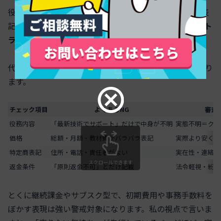
役務ビジネスで一発NGが多いのが、サイトと特定商の表
記です。単なる「書き忘れ」ではなく、審査担当からは
ト
ラブルを隠したい会社に見える
からです。
代表的なチェックポイントをまとめると、次のようになり
ます。
チェック項目
よくあるNG
審査
役務内容
「最新技術でサポート」だけで中身が不明
実態不明＝クレ
価格
総額・月額・教材費がバラバラ表記
実際より安く見
特定商表記
住所・電話・責任者がない
実在性・連絡手
スクロールできます
返金条件
「原則返金不可」とだけ記載
法令軽視・紛争
とくに継続課金やサブスク型で、初期費用や事務手数料を
ぼかす表現は強い警戒対象になります。私の視点で言いま