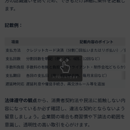
方の認識違いを防ぐため、できるだけ詳細に条件を記載し
ます。
記載例：
項目
記載内容のポイント
支払方法
クレジットカード決済（分割◯回払いまたはリボ払い）／銀行
支払回数
分割回数を明記（例：3回、6回、12回など）
手数料負担
手数料の有無と負担先（クライアント・制作会社どちらか）
支払期日
各回の支払日（例：初回納品時、毎月末日など）
スクロールできます
遅延時対応
遅延利息や催促手続き、再交渉ルール等を追加
法律遵守の観点
から、消費者契約法や民法に抵触しない内
容になっているか必ず確認し、違法な契約とならないよう
留意しましょう。企業間の場合も商習慣や下請法の範囲を
意識し、透明性の高い取引を心がけます。