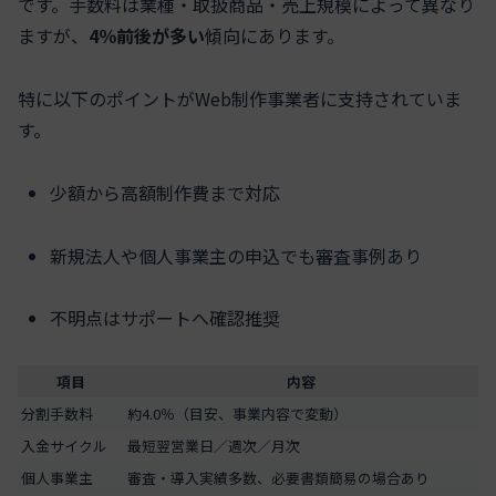
です。手数料は業種・取扱商品・売上規模によって異なり
ますが、
4％前後が多い
傾向にあります。
特に以下のポイントがWeb制作事業者に支持されていま
す。
少額から高額制作費まで対応
新規法人や個人事業主の申込でも審査事例あり
不明点はサポートへ確認推奨
項目
内容
分割手数料
約4.0％（目安、事業内容で変動）
入金サイクル
最短翌営業日／週次／月次
個人事業主
審査・導入実績多数、必要書類簡易の場合あり