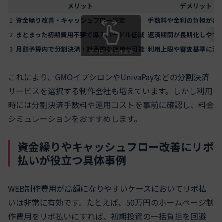
メリット
デメリット
1
資金繰り改善・キャッシュフロー安定
手数料や金利の負担が発
2
まとまった初期費用不要で導入ハードル低減
返済期間が長期化しやす
3
月額予算内で分割決済・計画的な運用が可能
利用上限や審査基準に注
スクロールできます
これにより、GMOイプシロンやUnivaPayなどの分割決済
サービスを選択する制作会社も増えています。しかし利用
時には分割決済手数料や運用コストを事前に確認し、料金
シミュレーションをおすすめします。
資金繰りやキャッシュフロー改善にリボ
払いが役立つ具体事例
WEB制作費用が高額になりやすいケースにおいてリボ払
いは非常に有効です。たとえば、50万円のホームページ制
作費用をリボ払いにすれば、初期投資の一括負担を回避