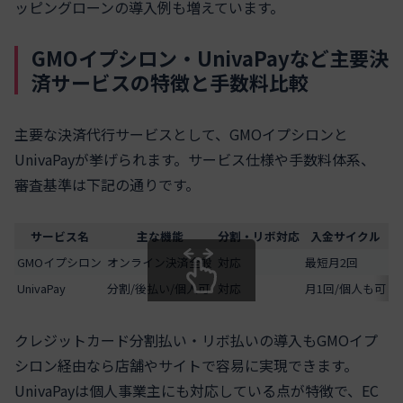
ッピングローンの導入例も増えています。
GMOイプシロン・UnivaPayなど主要決
済サービスの特徴と手数料比較
主要な決済代行サービスとして、GMOイプシロンと
UnivaPayが挙げられます。サービス仕様や手数料体系、
審査基準は下記の通りです。
サービス名
主な機能
分割・リボ対応
入金サイクル
手
GMOイプシロン
オンライン決済全般
対応
最短月2回
3
UnivaPay
分割/後払い/個人可
対応
月1回/個人も可
3
スクロールできます
クレジットカード分割払い・リボ払いの導入もGMOイプ
シロン経由なら店舗やサイトで容易に実現できます。
UnivaPayは個人事業主にも対応している点が特徴で、EC