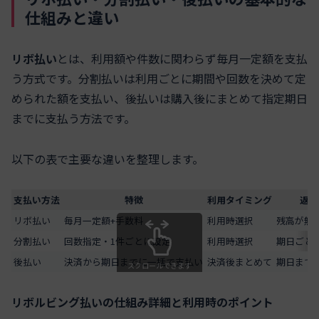
仕組みと違い
リボ払い
とは、利用額や件数に関わらず毎月一定額を支払
う方式です。分割払いは利用ごとに期間や回数を決めて定
められた額を支払い、後払いは購入後にまとめて指定期日
までに支払う方法です。
以下の表で主要な違いを整理します。
支払い方法
特徴
利用タイミング
返済
リボ払い
毎月一定額+手数料
利用時選択
残高が無
分割払い
回数指定・1件ごとに設定
利用時選択
期日ごと
後払い
決済から期日までに一括で支払い
決済後まとめて
期日まで
スクロールできます
リボルビング払いの仕組み詳細と利用時のポイント