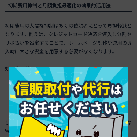
初期費用抑制と月額負担最適化の効果的活用法
初期費用の大幅な抑制は多くの依頼者にとって負担軽減と
なります。例えば、クレジットカード決済を導入し分割や
リボ払いを設定することで、ホームページ制作や運用の導
入時に大きな資金を用意する必要がなくなります。
効果的な利用のためのチェックリスト
分割払い導入時の手数料や返済総額を必ず確認
返済計画を立て、月額予算オーバーを未然に防ぐ
契約書には支払い条件や分割決済について明記する
しっかりと計画を立てることで、限られた資金でも最適な
WEB制作・運用が可能になります。