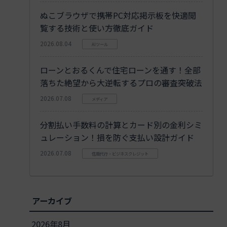
ぬこブラウザで携帯PC対応掲示板を快適閲
覧する技術と使い方徹底ガイド
2026.08.04
AIツール
ローンとおるくんで住宅ローンを通す！全部
落ちた絶望から大逆転するプロの審査突破法
2026.07.08
メディア
分割払い手数料の計算とカード別の金利シミ
ュレーション！損を防ぐ支払い設計ガイド
2026.07.08
信販代行・ビジネスクレジット
アーカイブ
2026年8月