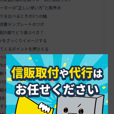
ーターの“正しい使い方”と限界点
もりを比べるときの3つの軸
求書テンプレートのツボ
金計画でどう選ぶべき？
かをざっくりイメージする
てくるポイントを押さえる
つくケースの見抜き方
作の資金計画をもっと有利に
断するための一般的な考え方
パターンをざっくり整理
組み込むときのチェックポイント
画を作る理想のテンプレート
するシンプルひな形