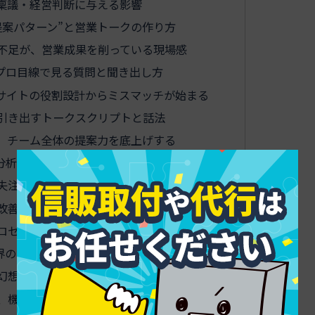
稟議・経営判断に与える影響
提案パターン”と営業トークの作り方
不足が、営業成果を削っている現場感
プロ目線で見る質問と聞き出し方
bサイトの役割設計からミスマッチが始まる
引き出すトークスクリプトと話法
、チーム全体の提案力を底上げする
分析・分類の手法
失注要因の分類とラベリングの作り方
改善サイクルを回す失注分析テンプレート
セスも含めたBtoB営業力の強化
界の“常識”を疑う視点
幻想：価格ダウンと営業力ダウンの関係
、機会損失とマーケティングの停滞を生む