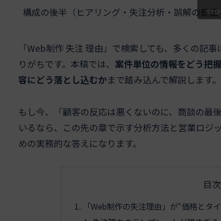
構成の後半（ヒアリング・失注分析・誤解の是正
スクロ
「Web制作 失注 理由」で検索しても、多くの記
りがちです。本稿では、
案件単位の情報をどう把
容にどう落とし込むか
まで踏み込んで解説します。
もし今、「顧客の反応は悪くないのに、商談の最
いるなら、この先の章で示す分析方法と営業ロジ
めの実務的な答えになります。
目次
「Web制作の失注理由」が“価格とタ