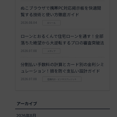
ぬこブラウザで携帯PC対応掲示板を快適閲
覧する技術と使い方徹底ガイド
2026.08.04
AIツール
ローンとおるくんで住宅ローンを通す！全部
落ちた絶望から大逆転するプロの審査突破法
2026.07.08
メディア
分割払い手数料の計算とカード別の金利シミ
ュレーション！損を防ぐ支払い設計ガイド
2026.07.08
信販代行・ビジネスクレジット
読者が手に
アーカイブ
「競合」から細分化し、顧客の過去の失敗体験や社内稟
2026年8月