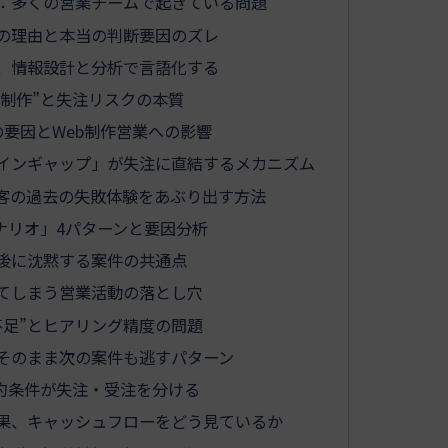
：多くの営業チームで起きている問題
の理由と本当の判断要因のズレ
、情報設計と分析で言語化する
ト制作”と失注リスクの本質
要因とWeb制作営業への影響
インギャップ」が失注に直結するメカニズム
客の過去の失敗体験をあぶり出す方法
ナリオ」4パターンと要因分析
後に沈黙する案件の共通点
てしまう営業活動の落とし穴
不足”とヒアリング精度の問題
そのまま次の案件も逃すパターン
約条件が失注・受注を分ける
果、キャッシュフローをどう見ているか