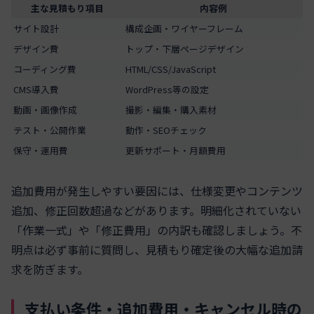
主な見積もり項目
内容例
サイト設計
構成企画・ワイヤーフレーム
デザイン費
トップ・下層ページデザイン
コーディング費
HTML/CSS/JavaScript
CMS導入費
WordPress等の設定
動画・画像作成
撮影・編集・購入素材
テスト・公開作業
動作・SEOチェック
保守・運用費
更新サポート・月額費用
追加費用が発生しやすい要因には、仕様変更やコンテンツ
追加、修正回数超過などがあります。明細化されていない
「作業一式」や「修正費用」の内訳も確認しましょう。不
明点は必ず事前に質問し、見積もり確定後の大幅な追加請
求を防ぎます。
支払い条件・追加費用・キャンセル時の