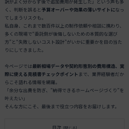
訳がよく分からず後で追加費用が発生した」という声も多
く、判断を誤ると
予算オーバーや効果の薄いサイトに
なっ
てしまうリスクも。
私自身、これまで数百件以上の制作依頼や相談に携わり、
多くの現場で“委託側が後悔しないための本質的な選び
方”と“失敗しないコスト設計”がいかに重要かを目の当た
りにしてきました。
今ページでは
最新相場データや契約形態別の費用構造、実
際に使える見積書チェックポイント
まで、業界経験者だか
らこそ語れる情報を網羅。
「余分な出費を防ぎ、”納得できるホームページづくり”を
叶えたい」
そんな方にこそ、最後まで役立つ内容をお届けします。
目次