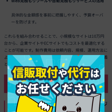
Web見積もりツールや自動見積もりサービスの活用
具体的な金額感を事前に把握しやすく、予算オーバ
ーを防げます。
これらを組み合わせることで、小規模なサイトは10万円
台から、企業サイトやECサイトでもコストを最適化する
ことが可能です。制作費用は依頼内容、規模、運用方法に
よって大きく異なるため、見積もり時は具体的な要件定義
と併せて相談しましょう。
ホームページ制作費の最新料金相場と比
較表
規模・目的・機能別にみるホームページ
作成費用の相場