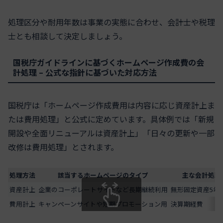
処理区分や耐用年数は事業の実態に合わせ、会計士や税理
士とも相談して決定しましょう。
国税庁ガイドラインに基づくホームページ作成費の会
計処理 – 公式な指針に基づいた対応方法
国税庁は「ホームページ作成費用は内容に応じ資産計上ま
たは費用処理」と公式に定めています。具体例では「新規
開設や全面リニューアルは資産計上」「日々の更新や一部
改修は費用処理」とされます。
処理方法
該当するホームページのタイプ
主な会計処理
資産計上
企業のコーポレートサイトなど長期継続利用
無形固定資産5年
費用計上
キャンペーンサイトや短期プロモーション用
決算期経費
スクロールできます