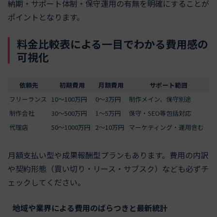
納期・サポート体制・保守運用の有無を明確にすることが
ポイントとなります。
料金比較表による一目でわかる費用感の
可視化
依頼先
初期費用
月額費用
サポート範囲
フリーランス
10～100万円
0～3万円
制作メイン、保守別途
制作会社
30～500万円
1～5万円
保守・SEO等包括対応
代理店
50～1000万円
2～10万円
マーケティング・運用含む
月額支払い型や成果報酬型プランもあります。費用の内訳
や契約形態（買い切り・リース・サブスク）なども必ずチ
ェックしてください。
地域や業界による費用のばらつきと最新統計