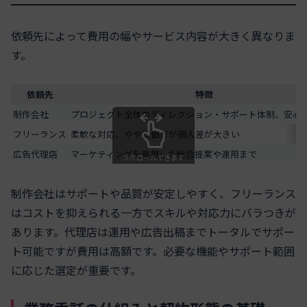
依頼先によって費用の幅やサービス内容が大きく異なりま
す。
依頼先
特徴
制作会社
プロジェクト全体のディレクション・サポート体制、安心
フリーランス
柔軟な対応、やや安価だが個人差が大きい
広告代理店
マーケティングを重視した総合提案や運用まで
スクロールできます
制作会社
はサポートや品質が安定しやすく、フリーランス
はコストを抑えられる一方でスキルや対応力にバラつきが
あります。代理店は運用や広告出稿までトータルでサポー
ト可能ですが費用は高額です。必要な機能やサポート範囲
に応じた選定が重要です。