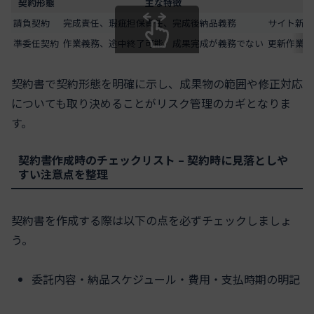
契約形態
主な特徴
請負契約
完成責任、瑕疵担保責任、完成後納品義務
サイト新規
準委任契約
作業義務、途中終了可能、成果完成が義務でない
更新作業・
スクロールできます
契約書で契約形態を明確に示し、成果物の範囲や修正対応
についても取り決めることがリスク管理のカギとなりま
す。
契約書作成時のチェックリスト – 契約時に見落としや
すい注意点を整理
契約書を作成する際は以下の点を必ずチェックしましょ
う。
委託内容・納品スケジュール・費用・支払時期の明記