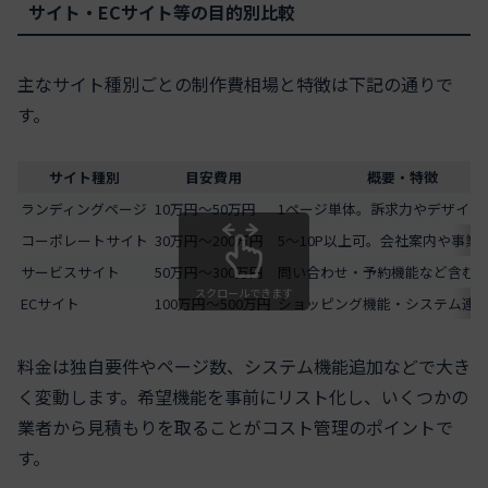
サイト・ECサイト等の目的別比較
主なサイト種別ごとの制作費相場と特徴は下記の通りで
す。
サイト種別
目安費用
概要・特徴
ランディングページ
10万円～50万円
1ページ単体。訴求力やデザイン
コーポレートサイト
30万円～200万円
5〜10P以上可。会社案内や事業
サービスサイト
50万円～300万円
問い合わせ・予約機能など含む
スクロールできます
ECサイト
100万円～500万円
ショッピング機能・システム連
料金は独自要件やページ数、システム機能追加などで大き
く変動します。希望機能を事前にリスト化し、いくつかの
業者から見積もりを取ることがコスト管理のポイントで
す。