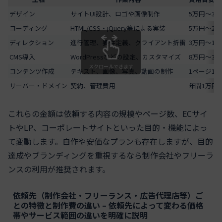
デザイン
サイトUI設計、ロゴや画像制作
5万円〜30
コーディング
HTML/CSS・jQuery等による実装
5万円〜20
ディレクション
進行管理、要件定義、クライアント折衝
3万円〜15
CMS導入
WordPressなどの設定、カスタマイズ
8万円〜30
スクロールできます
コンテンツ作成
テキスト、画像、写真、動画の制作
1ページ1
サーバー・ドメイン
契約、管理費用
年間1万円
これらの金額は依頼する内容の規模やページ数、ECサイ
トやLP、コーポレートサイトといった目的・機能によっ
て変動します。自作や安価なプランも存在しますが、目的
達成やブランディングを重視するなら制作会社やフリーラ
ンスの利用が推奨されます。
依頼先（制作会社・フリーランス・広告代理店等）ご
との特徴と制作費の違い – 依頼先によって変わる価格
帯やサービス範囲の違いを明確に説明