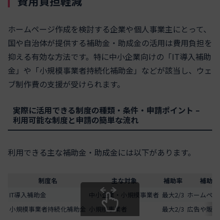
費用負担軽減
ホームページ作成を検討する企業や個人事業主にとって、
国や自治体が提供する補助金・助成金の活用は費用負担を
抑える有効な方法です。特に中小企業向けの「IT導入補助
金」や「小規模事業者持続化補助金」などが該当し、ウェ
ブ制作費の支援が受けられます。
実際に活用できる制度の種類・条件・申請ポイント –
利用可能な制度と申請の簡単な流れ
利用できる主な補助金・助成金には以下があります。
制度名
主な対象
補助率
補助対
IT導入補助金
中小企業・小規模事業者
最大2/3
ホームペー
小規模事業者持続化補助金
小規模事業者
最大2/3
広告や販促
スクロールできます