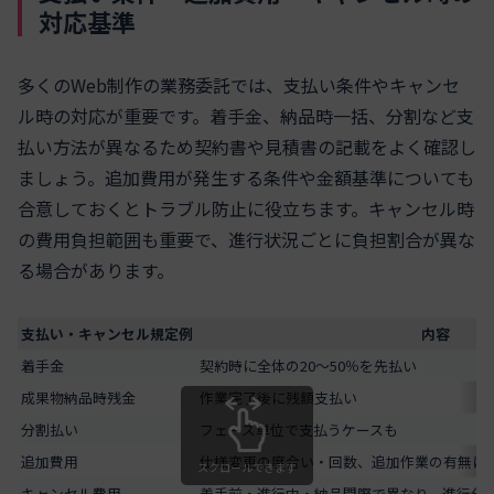
対応基準
多くのWeb制作の業務委託では、支払い条件やキャンセ
ル時の対応が重要です。着手金、納品時一括、分割など支
払い方法が異なるため契約書や見積書の記載をよく確認し
ましょう。追加費用が発生する条件や金額基準についても
合意しておくとトラブル防止に役立ちます。キャンセル時
の費用負担範囲も重要で、進行状況ごとに負担割合が異な
る場合があります。
支払い・キャンセル規定例
内容
着手金
契約時に全体の20～50％を先払い
成果物納品時残金
作業完了後に残額支払い
分割払い
フェーズ単位で支払うケースも
追加費用
仕様変更の度合い・回数、追加作業の有無に
スクロールできます
キャンセル費用
着手前・進行中・納品間際で異なり、進行分