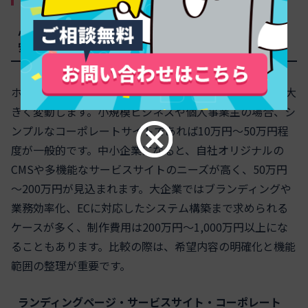
小規模ビジネス・中小企業・大企業それぞれの費用目
安と比較ポイント
ホームページ制作費は、事業規模や必要な機能によって大
きく変動します。小規模ビジネスや個人事業主の場合、シ
ンプルなコーポレートサイトであれば10万円～50万円程
度が一般的です。中小企業になると、自社オリジナルの
CMSや多機能なサービスサイトのニーズが高く、50万円
～200万円が見込まれます。大企業ではブランディングや
業務効率化、ECに対応したシステム構築まで求められる
ケースが多く、制作費用は200万円～1,000万円以上にな
ることもあります。比較の際は、希望内容の明確化と機能
範囲の整理が重要です。
ランディングページ・サービスサイト・コーポレート