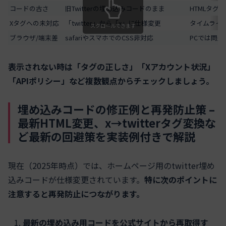
コードの古さ
旧Twitterの埋め込みコードのまま
HTMLタ
Xタグへの未対応
「twitter」から「x」に仕様変更
タイムライ
スクロールできます
ブラウザ/端末差
safariやスマホでのCSS非対応
PCでは問
表示されない時は「タグの正しさ」「Xアカウント状況」
「APIポリシー」など複数観点からチェックしましょう。
埋め込みコードの修正例と再発防止策 –
最新HTML変更、x→twitterタグ変換な
ど最新の回避策を実装例付きで解説
現在（2025年時点）では、ホームページ用のtwitter埋め
込みコードが仕様変更されています。
特に次のポイントに
注意すると再発防止につながります。
最新の埋め込み用コードを公式サイトから再取得す