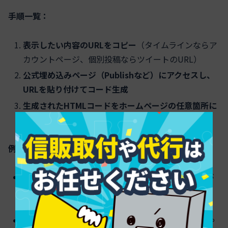
手順一覧：
表示したい内容のURLをコピー
（タイムラインならア
カウントページ、個別投稿ならツイートのURL）
公式埋め込みページ（Publishなど）にアクセスし、
URLを貼り付けてコード生成
生成されたHTMLコードをホームページの任意箇所に
ペースト
（amp、div、function記述にも対応）
例：「Tweets by」などの表示が崩れる場合
ページのHTMLタグ確認や、script関係の記述忘れが
ないかをチェック
スマホやSafariで表示されない場合は、キャッシュや