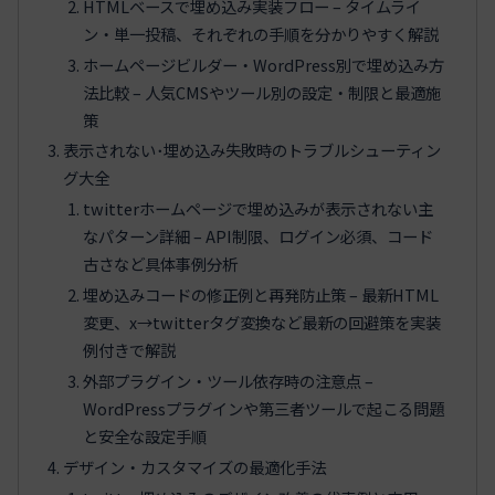
HTMLベースで埋め込み実装フロー – タイムライ
ン・単一投稿、それぞれの手順を分かりやすく解説
ホームページビルダー・WordPress別で埋め込み方
法比較 – 人気CMSやツール別の設定・制限と最適施
策
表示されない･埋め込み失敗時のトラブルシューティン
グ大全
twitterホームページで埋め込みが表示されない主
なパターン詳細 – API制限、ログイン必須、コード
古さなど具体事例分析
埋め込みコードの修正例と再発防止策 – 最新HTML
変更、x→twitterタグ変換など最新の回避策を実装
例付きで解説
外部プラグイン・ツール依存時の注意点 –
WordPressプラグインや第三者ツールで起こる問題
と安全な設定手順
デザイン・カスタマイズの最適化手法