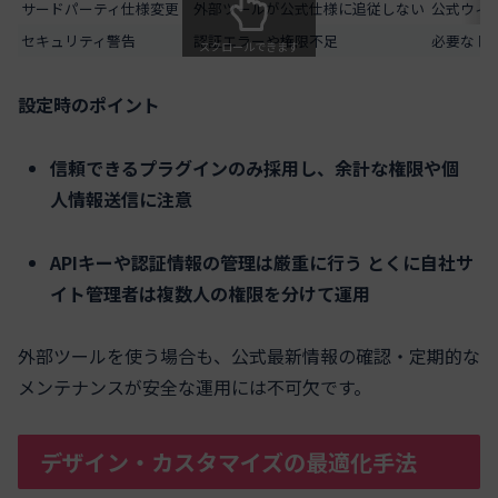
サードパーティ仕様変更
外部ツールが公式仕様に追従しない
公式ウィ
セキュリティ警告
認証エラーや権限不足
必要なト
スクロールできます
設定時のポイント
信頼できるプラグインのみ採用し、余計な権限や個
人情報送信に注意
APIキーや認証情報の管理は厳重に行う とくに自社サ
イト管理者は複数人の権限を分けて運用
外部ツールを使う場合も、公式最新情報の確認・定期的な
メンテナンスが安全な運用には不可欠です。
デザイン・カスタマイズの最適化手法