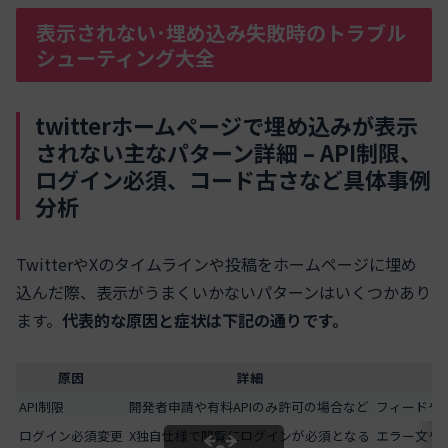
表示されない･埋め込み失敗時のトラブル
シューティング大全
twitterホームページで埋め込みが表示
されない主なパターン詳細 – API制限、
ログイン必須、コード古さなど具体事例
分析
TwitterやXのタイムラインや投稿をホームページに埋め
込んだ際、表示がうまくいかないパターンはいくつかあり
ます。
代表的な原因と症状は下記の通りです。
原因
詳細
API制限
開発者申請や有料APIのみ許可の場合など
フィードや
ログイン必須変更
X独自仕様で閲覧にログインが必須となる
エラー文や