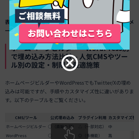
ブラウザ設定の見直しが必要です
表示順の問題やデザイン調整は、カスタマイズ用のパラメ
ータやCSS追加で改善できます。
ホームページビルダー・WordPress別
で埋め込み方法比較 – 人気CMSやツー
ル別の設定・制限と最適施策
ホームページビルダーやWordPressでもTwitter/Xの埋め
込みは可能ですが、手順やカスタマイズ性に違いがありま
す。以下のテーブルをご覧ください。
CMS/ツール
公式埋め込み
プラグイン利用
カスタマイズ性
ホームページビルダー
○（直貼り可）
△（一部対応）
中
WordPress
○
◎（多機能）
高