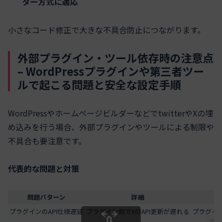
ダー方式に適応
小さなコード修正で大きな不具合防止につながります。
外部プラグイン・ツール依存時の注意点
– WordPressプラグインや第三者ツー
ルで起こる問題と安全な設定手順
WordPressやホームページビルダーなどでtwitterやXの埋
め込みを行う場合、外部プラグインやツールによる制限や
不具合も要注意です。
代表的な問題と対策
問題パターン
詳細
プラグインのAPI仕様遅延
プラグイン側でXのAPI更新が遅れる
プラグイ