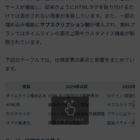
ケースが増加し、従来のようにHTMLタグを貼り付けるだ
けでは表示されない現象が多発しています。また、一部の
埋め込み機能に
サブスクリプション制
が導入され、無料プ
ランではタイムラインの表示上限やカスタマイズ機能が制
限されています。
下記のテーブルでは、仕様変更の要点と影響をまとめてい
ます。
項目
2024年以前
2025年
タイムライン埋め込み
HTMLタグ貼付けで即時表示
ログイン/認証が
API利用
無料枠が多く広く開放
サブスクリプショ
カスタマイズ
CSS・JSによる自由な外観調整
プランにより一部
スクロールできます
スマホ最適化
標準で多くに対応
追加パラメータ設