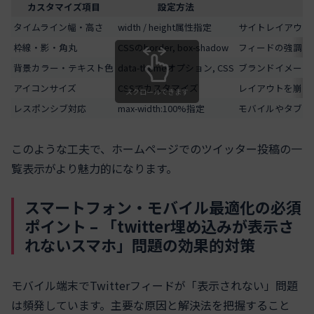
カスタマイズ項目
設定方法
タイムライン幅・高さ
width / height属性指定
サイトレイアウト
枠線・影・角丸
CSSのborder, box-shadow
フィードの強調や
背景カラー・テキスト色
data-themeオプション, CSS
ブランドイメージ
アイコンサイズ
CSSでカスタマイズ
レイアウトを崩さ
スクロールできます
レスポンシブ対応
max-width:100%指定
モバイルやタブレ
このような工夫で、ホームページでのツイッター投稿の一
覧表示がより魅力的になります。
スマートフォン・モバイル最適化の必須
ポイント – 「twitter埋め込みが表示さ
れないスマホ」問題の効果的対策
モバイル端末でTwitterフィードが「表示されない」問題
は頻発しています。主要な原因と解決法を把握すること