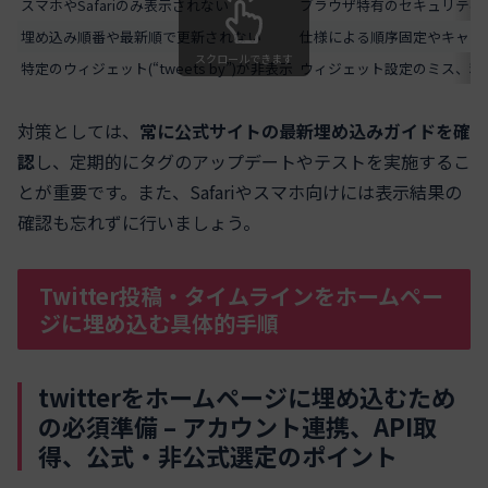
スマホやSafariのみ表示されない
ブラウザ特有のセキュリティ
埋め込み順番や最新順で更新されない
仕様による順序固定やキャッ
スクロールできます
特定のウィジェット(“tweets by”)が非表示
ウィジェット設定のミス、利
対策としては、
常に公式サイトの最新埋め込みガイドを確
認
し、定期的にタグのアップデートやテストを実施するこ
とが重要です。また、Safariやスマホ向けには表示結果の
確認も忘れずに行いましょう。
Twitter投稿・タイムラインをホームペー
ジに埋め込む具体的手順
twitterをホームページに埋め込むため
の必須準備 – アカウント連携、API取
得、公式・非公式選定のポイント