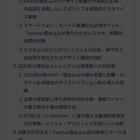
twitter埋め込みのデザイン改善の代表例と応用 –
共起語を活用したレスポンシブ＆視覚的カスタマイ
ズ事例
スマートフォン・モバイル最適化の必須ポイント –
「twitter埋め込みが表示されないスマホ」問題の
効果的対策
カスタムCSSと公式ウィジェットの比較 – 保守性と
自由度を両立させるデザイン選択の指針
2025年の埋め込みトレンドと仕様変更への対応策
2025年以降のAPI・埋め込み仕様の変遷と影響 – ロ
グイン必須増加やサブスクリプション制の導入の詳
細
主要仕様変更に伴う具体的対応手順 – 最新コードへ
の書き換えや適合確認方法
HTMLを「x→twitter」に書き換える裏技的実装方
法の実態 – メリット・デメリットと利用シーン分析
効果を科学する！Twitter埋め込み成功事例とデータ活
用